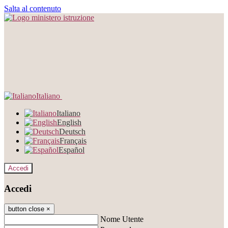
Salta al contenuto
Italiano
Italiano
English
Deutsch
Français
Español
Accedi
Accedi
button close
×
Nome Utente