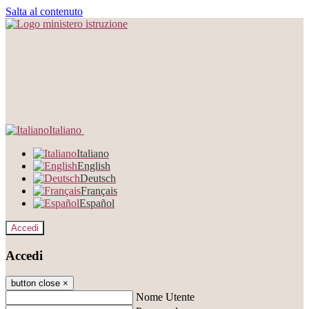
Salta al contenuto
Italiano
Italiano
English
Deutsch
Français
Español
Accedi
Accedi
button close
×
Nome Utente