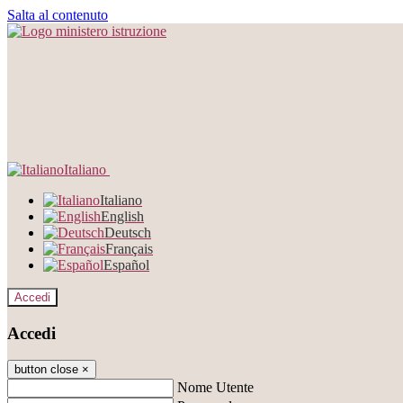
Salta al contenuto
Italiano
Italiano
English
Deutsch
Français
Español
Accedi
Accedi
button close
×
Nome Utente