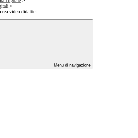
la Digitale
>
itali
>
crea video didattici
Menu di navigazione