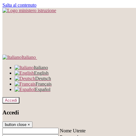
Salta al contenuto
Italiano
Italiano
English
Deutsch
Français
Español
Accedi
Accedi
button close
×
Nome Utente