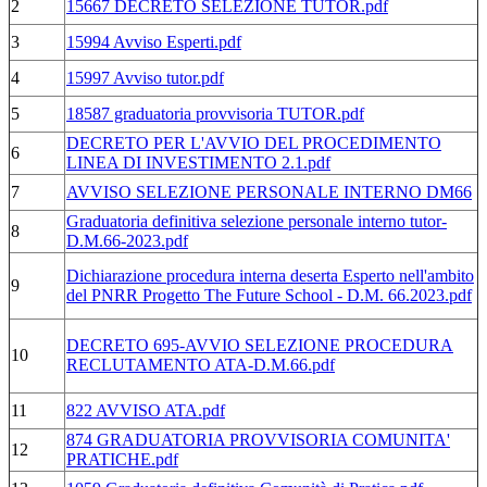
2
15667 DECRETO SELEZIONE TUTOR.pdf
3
15994 Avviso Esperti.pdf
4
15997 Avviso tutor.pdf
5
18587 graduatoria provvisoria TUTOR.pdf
DECRETO PER L'AVVIO DEL PROCEDIMENTO
6
LINEA DI INVESTIMENTO 2.1.pdf
7
AVVISO SELEZIONE PERSONALE INTERNO DM66
Graduatoria definitiva selezione personale interno tutor-
8
D.M.66-2023.pdf
Dichiarazione procedura interna deserta Esperto nell'ambito
9
del PNRR Progetto The Future School - D.M. 66.2023.pdf
DECRETO 695-AVVIO SELEZIONE PROCEDURA
10
RECLUTAMENTO ATA-D.M.66.pdf
11
822 AVVISO ATA.pdf
874 GRADUATORIA PROVVISORIA COMUNITA'
12
PRATICHE.pdf