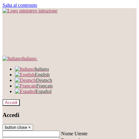
Salta al contenuto
Italiano
Italiano
English
Deutsch
Français
Español
Accedi
Accedi
button close
×
Nome Utente