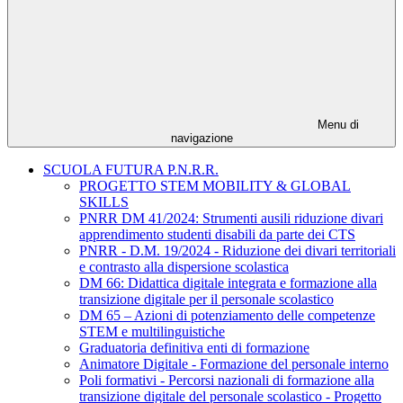
Menu di
navigazione
SCUOLA FUTURA P.N.R.R.
PROGETTO STEM MOBILITY & GLOBAL
SKILLS
PNRR DM 41/2024: Strumenti ausili riduzione divari
apprendimento studenti disabili da parte dei CTS
PNRR - D.M. 19/2024 - Riduzione dei divari territoriali
e contrasto alla dispersione scolastica
DM 66: Didattica digitale integrata e formazione alla
transizione digitale per il personale scolastico
DM 65 – Azioni di potenziamento delle competenze
STEM e multilinguistiche
Graduatoria definitiva enti di formazione
Animatore Digitale - Formazione del personale interno
Poli formativi - Percorsi nazionali di formazione alla
transizione digitale del personale scolastico - Progetto