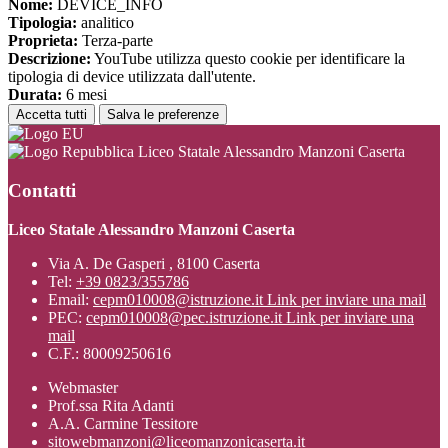
Nome:
DEVICE_INFO
Tipologia:
analitico
Proprieta:
Terza-parte
Descrizione:
YouTube utilizza questo cookie per identificare la
tipologia di device utilizzata dall'utente.
Durata:
6 mesi
Accetta tutti
Salva le preferenze
Liceo Statale Alessandro Manzoni Caserta
Contatti
Liceo Statale Alessandro Manzoni Caserta
Via A. De Gasperi , 8100 Caserta
Tel:
+39 0823/355786
Email:
cepm010008@istruzione.it
Link per inviare una mail
PEC:
cepm010008@pec.istruzione.it
Link per inviare una
mail
C.F.: 80009250616
Webmaster
Prof.ssa Rita Adanti
A.A. Carmine Tessitore
sitowebmanzoni@liceomanzonicaserta.it