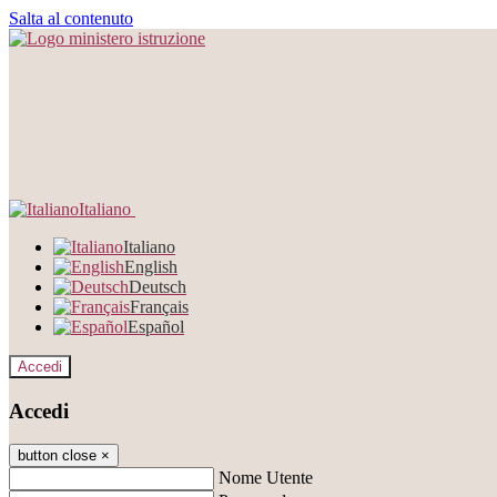
Salta al contenuto
Italiano
Italiano
English
Deutsch
Français
Español
Accedi
Accedi
button close
×
Nome Utente