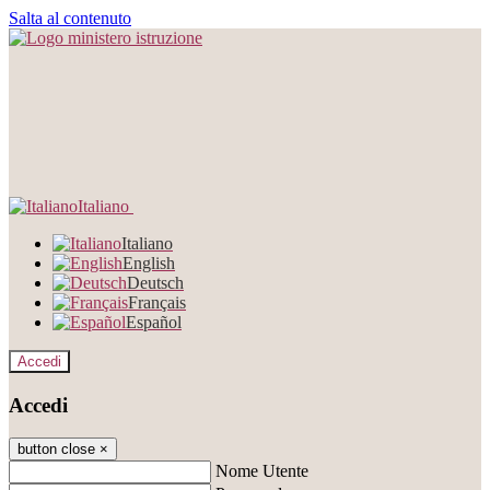
Salta al contenuto
Italiano
Italiano
English
Deutsch
Français
Español
Accedi
Accedi
button close
×
Nome Utente