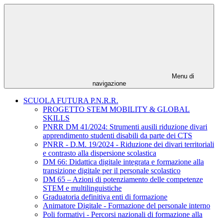
Menu di
navigazione
SCUOLA FUTURA P.N.R.R.
PROGETTO STEM MOBILITY & GLOBAL
SKILLS
PNRR DM 41/2024: Strumenti ausili riduzione divari
apprendimento studenti disabili da parte dei CTS
PNRR - D.M. 19/2024 - Riduzione dei divari territoriali
e contrasto alla dispersione scolastica
DM 66: Didattica digitale integrata e formazione alla
transizione digitale per il personale scolastico
DM 65 – Azioni di potenziamento delle competenze
STEM e multilinguistiche
Graduatoria definitiva enti di formazione
Animatore Digitale - Formazione del personale interno
Poli formativi - Percorsi nazionali di formazione alla