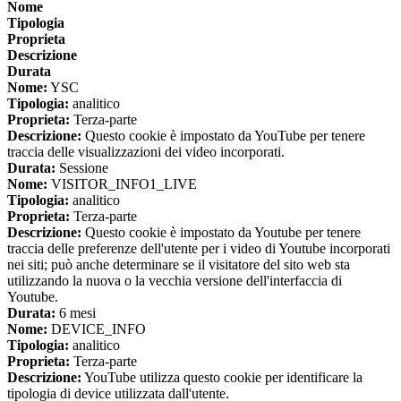
Nome
Tipologia
Proprieta
Descrizione
Durata
Nome:
YSC
Tipologia:
analitico
Proprieta:
Terza-parte
Descrizione:
Questo cookie è impostato da YouTube per tenere
traccia delle visualizzazioni dei video incorporati.
Durata:
Sessione
Nome:
VISITOR_INFO1_LIVE
Tipologia:
analitico
Proprieta:
Terza-parte
Descrizione:
Questo cookie è impostato da Youtube per tenere
traccia delle preferenze dell'utente per i video di Youtube incorporati
nei siti; può anche determinare se il visitatore del sito web sta
utilizzando la nuova o la vecchia versione dell'interfaccia di
Youtube.
Durata:
6 mesi
Nome:
DEVICE_INFO
Tipologia:
analitico
Proprieta:
Terza-parte
Descrizione:
YouTube utilizza questo cookie per identificare la
tipologia di device utilizzata dall'utente.