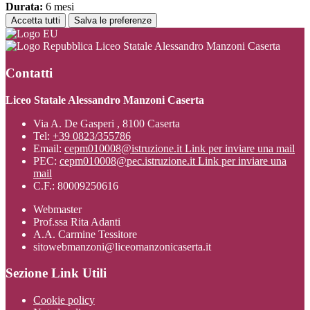
Durata:
6 mesi
Accetta tutti
Salva le preferenze
Liceo Statale Alessandro Manzoni Caserta
Contatti
Liceo Statale Alessandro Manzoni Caserta
Via A. De Gasperi , 8100 Caserta
Tel:
+39 0823/355786
Email:
cepm010008@istruzione.it
Link per inviare una mail
PEC:
cepm010008@pec.istruzione.it
Link per inviare una
mail
C.F.: 80009250616
Webmaster
Prof.ssa Rita Adanti
A.A. Carmine Tessitore
sitowebmanzoni@liceomanzonicaserta.it
Sezione Link Utili
Cookie policy