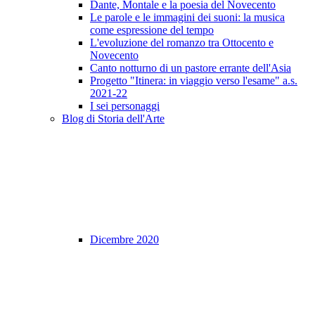
Dante, Montale e la poesia del Novecento
Le parole e le immagini dei suoni: la musica
come espressione del tempo
L'evoluzione del romanzo tra Ottocento e
Novecento
Canto notturno di un pastore errante dell'Asia
Progetto "Itinera: in viaggio verso l'esame" a.s.
2021-22
I sei personaggi
Blog di Storia dell'Arte
Dicembre 2020