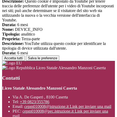
Descrizione:
Questo cookie è impostato da Youtube per tenere
traccia delle preferenze dell'utente per i video di Youtube incorporati
nei siti; può anche determinare se il visitatore del sito web sta
utilizzando la nuova o la vecchia versione dell'interfaccia di
Youtube.
Durata:
6 mesi
Nome:
DEVICE_INFO
Tipologia:
analitico
Proprieta:
Terza-parte
Descrizione:
YouTube utilizza questo cookie per identificare la
tipologia di device utilizzata dall'utente.
Durata:
6 mesi
Accetta tutti
Salva le preferenze
Liceo Statale Alessandro Manzoni Caserta
Contatti
Liceo Statale Alessandro Manzoni Caserta
Via A. De Gasperi , 8100 Caserta
Tel:
+39 0823/355786
Email:
cepm010008@istruzione.it
Link per inviare una mail
PEC:
cepm010008@pec.istruzione.it
Link per inviare una
mail