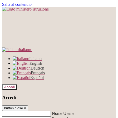
Salta al contenuto
Italiano
Italiano
English
Deutsch
Français
Español
Accedi
Accedi
button close
×
Nome Utente