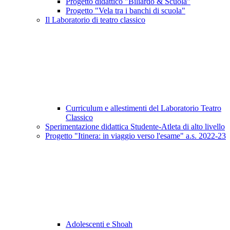
Progetto didattico "Biliardo & Scuola"
Progetto "Vela tra i banchi di scuola"
Il Laboratorio di teatro classico
Curriculum e allestimenti del Laboratorio Teatro
Classico
Sperimentazione didattica Studente-Atleta di alto livello
Progetto "Itinera: in viaggio verso l'esame" a.s. 2022-23
Adolescenti e Shoah