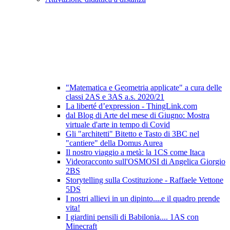
"Matematica e Geometria applicate" a cura delle
classi 2AS e 3AS a.s. 2020/21
La liberté d’expression - ThingLink.com
dal Blog di Arte del mese di Giugno: Mostra
virtuale d'arte in tempo di Covid
Gli "architetti" Bitetto e Tasto di 3BC nel
"cantiere" della Domus Aurea
Il nostro viaggio a metà: la 1CS come Itaca
Videoracconto sull'OSMOSI di Angelica Giorgio
2BS
Storytelling sulla Costituzione - Raffaele Vettone
5DS
I nostri allievi in un dipinto....e il quadro prende
vita!
I giardini pensili di Babilonia.... 1AS con
Minecraft