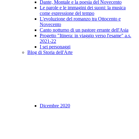
Dante, Montale e la poesia del Novecento
Le parole e le immagini dei suoni: la musica
come espressione del tempo
L'evoluzione del romanzo tra Ottocento e
Novecento
Canto notturno di un pastore errante dell'Asia
Progetto "Itinera: in viaggio verso l'esame" a.s.
2021-22
I sei personaggi
Blog di Storia dell'Arte
Dicembre 2020