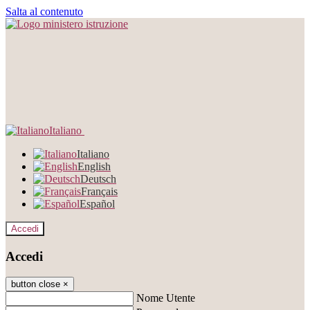
Salta al contenuto
Italiano
Italiano
English
Deutsch
Français
Español
Accedi
Accedi
button close
×
Nome Utente