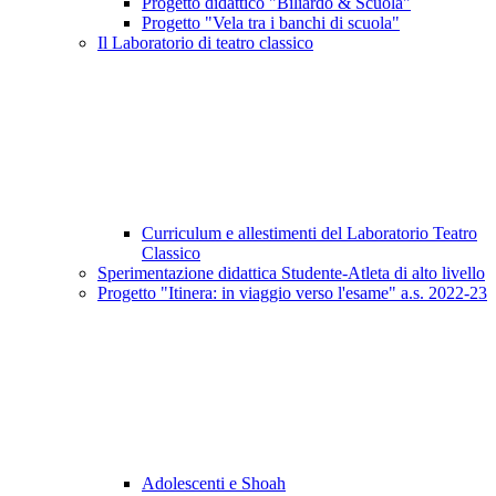
Progetto didattico "Biliardo & Scuola"
Progetto "Vela tra i banchi di scuola"
Il Laboratorio di teatro classico
Curriculum e allestimenti del Laboratorio Teatro
Classico
Sperimentazione didattica Studente-Atleta di alto livello
Progetto "Itinera: in viaggio verso l'esame" a.s. 2022-23
Adolescenti e Shoah