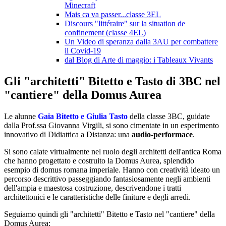
Minecraft
Mais ca va passer...classe 3EL
Discours "littéraire" sur la situation de
confinement (classe 4EL)
Un Video di speranza dalla 3AU per combattere
il Covid-19
dal Blog di Arte di maggio: i Tableaux Vivants
Gli "architetti" Bitetto e Tasto di 3BC nel
"cantiere" della Domus Aurea
Le alunne
Gaia
Bitetto e Giulia Tasto
della classe 3BC, guidate
dalla Prof.ssa Giovanna Virgili, si sono cimentate in un esperimento
innovativo di Didiattica a Distanza: una
audio-performace
.
Si sono calate virtualmente nel ruolo degli architetti dell'antica Roma
che hanno progettato e costruito la Domus Aurea, splendido
esempio di domus romana imperiale. Hanno con creatività ideato un
percorso descrittivo passeggiando fantasiosamente negli ambienti
dell'ampia e maestosa costruzione, descrivendone i tratti
architettonici e le caratteristiche delle finiture e degli arredi.
Seguiamo quindi gli "architetti" Bitetto e Tasto nel "cantiere" della
Domus Aurea: