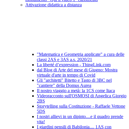
Attivazione didattica a distanza
"Matematica e Geometria applicate" a cura delle
classi 2AS e 3AS a.s. 2020/21
La liberté d’expression - ThingLink.com
dal Blog di Arte del mese di Giugno: Mostra
virtuale d'arte in tempo di Covid
Gli "architetti" Bitetto e Tasto di 3BC nel
"cantiere" della Domus Aurea
Il nostro viaggio a metà: la 1CS come Itaca
Videoracconto sull'OSMOSI di Angelica Giorgio
2BS
Storytelling sulla Costituzione - Raffaele Vettone
5DS
I nostri allievi in un dipinto....e il quadro prende
vita!
I giardini pensili di Babilonia.... 1AS con