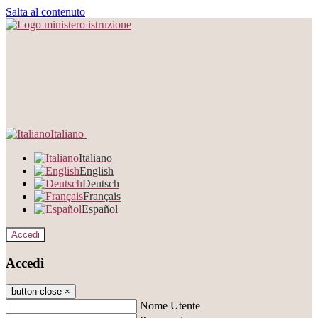
Salta al contenuto
Italiano
Italiano
English
Deutsch
Français
Español
Accedi
Accedi
button close
×
Nome Utente