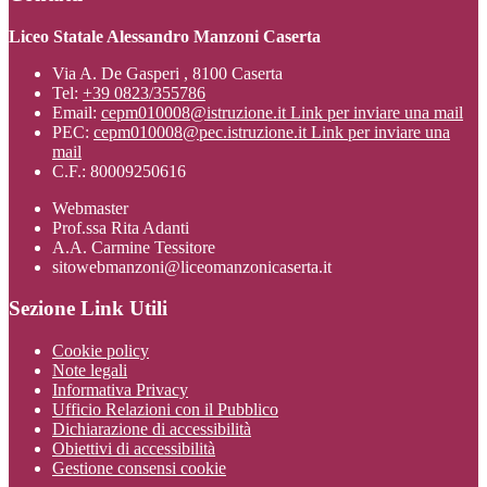
Liceo Statale Alessandro Manzoni Caserta
Via A. De Gasperi , 8100 Caserta
Tel:
+39 0823/355786
Email:
cepm010008@istruzione.it
Link per inviare una mail
PEC:
cepm010008@pec.istruzione.it
Link per inviare una
mail
C.F.: 80009250616
Webmaster
Prof.ssa Rita Adanti
A.A. Carmine Tessitore
sitowebmanzoni@liceomanzonicaserta.it
Sezione Link Utili
Cookie policy
Note legali
Informativa Privacy
Ufficio Relazioni con il Pubblico
Dichiarazione di accessibilità
Obiettivi di accessibilità
Gestione consensi cookie