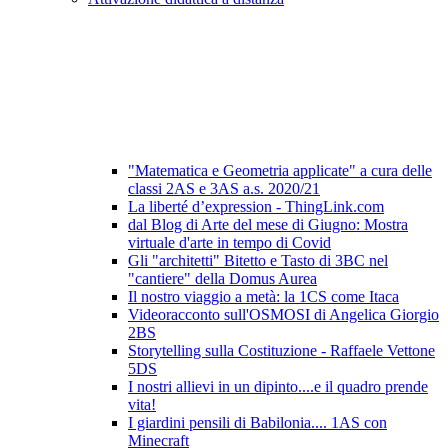
"Matematica e Geometria applicate" a cura delle
classi 2AS e 3AS a.s. 2020/21
La liberté d’expression - ThingLink.com
dal Blog di Arte del mese di Giugno: Mostra
virtuale d'arte in tempo di Covid
Gli "architetti" Bitetto e Tasto di 3BC nel
"cantiere" della Domus Aurea
Il nostro viaggio a metà: la 1CS come Itaca
Videoracconto sull'OSMOSI di Angelica Giorgio
2BS
Storytelling sulla Costituzione - Raffaele Vettone
5DS
I nostri allievi in un dipinto....e il quadro prende
vita!
I giardini pensili di Babilonia.... 1AS con
Minecraft