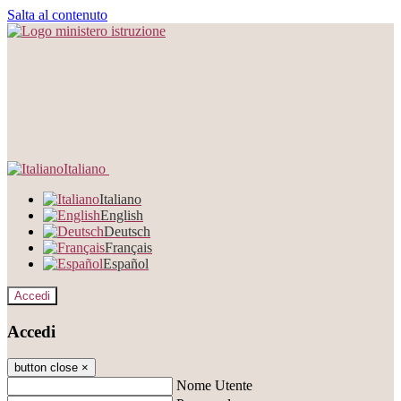
Salta al contenuto
Italiano
Italiano
English
Deutsch
Français
Español
Accedi
Accedi
button close
×
Nome Utente