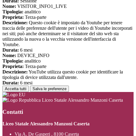
Durata:
Sessione
Nome:
VISITOR_INFO1_LIVE
Tipologia:
analitico
Proprieta:
Terza-parte
Descrizione:
Questo cookie è impostato da Youtube per tenere
traccia delle preferenze dell'utente per i video di Youtube incorporati
nei siti; può anche determinare se il visitatore del sito web sta
utilizzando la nuova o la vecchia versione dell'interfaccia di
Youtube.
Durata:
6 mesi
Nome:
DEVICE_INFO
Tipologia:
analitico
Proprieta:
Terza-parte
Descrizione:
YouTube utilizza questo cookie per identificare la
tipologia di device utilizzata dall'utente.
Durata:
6 mesi
Accetta tutti
Salva le preferenze
Liceo Statale Alessandro Manzoni Caserta
Contatti
Liceo Statale Alessandro Manzoni Caserta
Via A. De Gasperi , 8100 Caserta