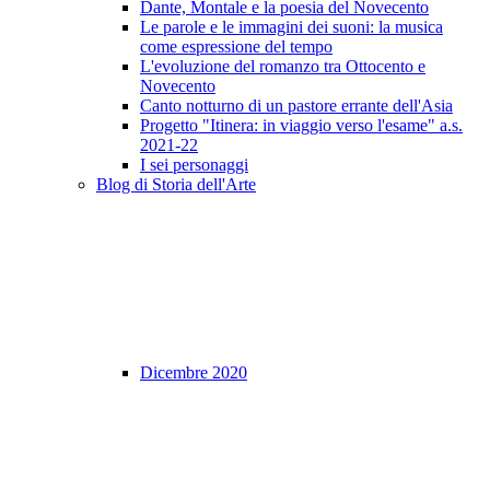
Dante, Montale e la poesia del Novecento
Le parole e le immagini dei suoni: la musica
come espressione del tempo
L'evoluzione del romanzo tra Ottocento e
Novecento
Canto notturno di un pastore errante dell'Asia
Progetto "Itinera: in viaggio verso l'esame" a.s.
2021-22
I sei personaggi
Blog di Storia dell'Arte
Dicembre 2020