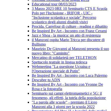
Educational tour 08/03/2023
3 Marzo 2023 0RE 10 Seminario CTS E Scuola
Polo per l'Inclusione - IRIFOR - UIC -
"Inclusione scolastica e sociale" Percorso
scolastico degli alunni disabili visivi
Procida. Carrefour di culture - reading e dibattito
Be Inspired By Art - Incontro con Franz Cerami
Jazz e Shoa - la musica: un atto di resistenza
il Manzoni ospita Mario Tricca per discutere di
Bullismo
Maurizio De Giovanni al Manzoni presenta il suo
nuovo libro: "Caminito"
Mercatino di solidarietà per TELETHON
Spettacolo teatrale in lingua tedesca
Webmeeting "La questione Ucraina e
l'Operazione speciale di Putin"
Be Inspired By Art - Incontro con Luca Palermo
Descubre tu ADN
Be Inspired By Art - Incontro con Yvonne De
Rosa e la fotografia
Seminario sui campi elettromagnetici e 5G: il
fenomeno, gli effetti, la tutela della popolazione
"La parola alle scuole" - premiato il Liceo
Manzoni alla 3 giorni per la scuola 2022