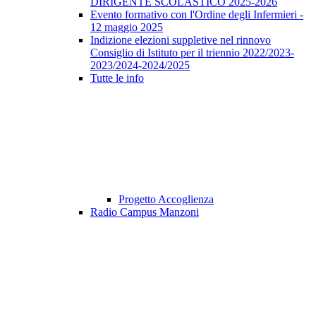
DIRIGENTE SCOLASTICO 2025-2026
Evento formativo con l'Ordine degli Infermieri -
12 maggio 2025
Indizione elezioni suppletive nel rinnovo
Consiglio di Istituto per il triennio 2022/2023-
2023/2024-2024/2025
Tutte le info
Progetto Accoglienza
Radio Campus Manzoni