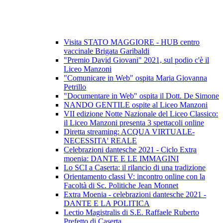
Visita STATO MAGGIORE - HUB centro
vaccinale Brigata Garibaldi
"Premio David Giovani" 2021, sul podio c'è il
Liceo Manzoni
"Comunicare in Web" ospita Maria Giovanna
Petrillo
"Documentare in Web" ospita il Dott. De Simone
NANDO GENTILE ospite al Liceo Manzoni
VII edizione Notte Nazionale del Liceo Classico:
il Liceo Manzoni presenta 3 spettacoli online
Diretta streaming: ACQUA VIRTUALE-
NECESSITA' REALE
Celebrazioni dantesche 2021 - Ciclo Extra
moenia: DANTE E LE IMMAGINI
Lo SCI a Caserta: il rilancio di una tradizione
Orientamento classi V: incontro online con la
Facoltà di Sc. Politiche Jean Monnet
Extra Moenia - celebrazioni dantesche 2021 -
DANTE E LA POLITICA
Lectio Magistralis di S.E. Raffaele Ruberto
Prefetto di Caserta