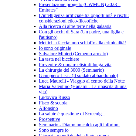
Presentazione progetto (CWMUN) 2023 –
Emirates”
L'intelligenza artificiale tra opportunità e rischi:
considerazioni etico-filosofiche
Alla ricerca di altre terre nella galassia
Con gli occhi di Sara (Un padre, una figlia e
l'autismo)
Mettici la faccia: uno schiaffo alla criminalità!
Io sono originale
Salvatore Minieri (Cemento armato)
La testa nel bicchiere
Prevenire & donare elisir di lunga vita
La chirurgia del 3000 (Seminario)
Giampiero Lisi - (Il soldato abbandonato)
Luca Maurelli - Viaggio al centro della Notte
Maria Valentino (Hanami - La rinascita di una
vita)
Ludovica Russo
Fisco & scuola
Alfonsino
La salute è questione di Screenig...
Prospettive
Seminario - Diamo un calcio agli infortuni
Sono sempre io
Giornata mondiale della lingua greca