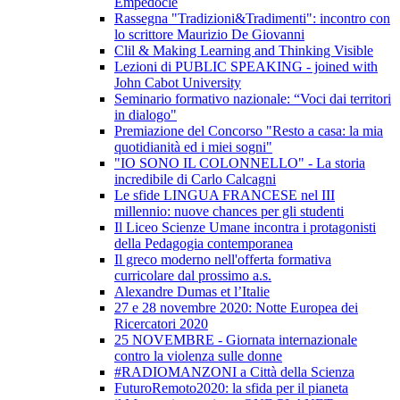
Empedocle
Rassegna "Tradizioni&Tradimenti": incontro con
lo scrittore Maurizio De Giovanni
Clil & Making Learning and Thinking Visible
Lezioni di PUBLIC SPEAKING - joined with
John Cabot University
Seminario formativo nazionale: “Voci dai territori
in dialogo"
Premiazione del Concorso "Resto a casa: la mia
quotidianità ed i miei sogni"
"IO SONO IL COLONNELLO" - La storia
incredibile di Carlo Calcagni
Le sfide LINGUA FRANCESE nel III
millennio: nuove chances per gli studenti
Il Liceo Scienze Umane incontra i protagonisti
della Pedagogia contemporanea
Il greco moderno nell'offerta formativa
curricolare dal prossimo a.s.
Alexandre Dumas et l’Italie
27 e 28 novembre 2020: Notte Europea dei
Ricercatori 2020
25 NOVEMBRE - Giornata internazionale
contro la violenza sulle donne
#RADIOMANZONI a Città della Scienza
FuturoRemoto2020: la sfida per il pianeta