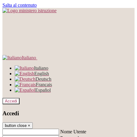
Salta al contenuto
Italiano
Italiano
English
Deutsch
Français
Español
Accedi
Accedi
button close
×
Nome Utente