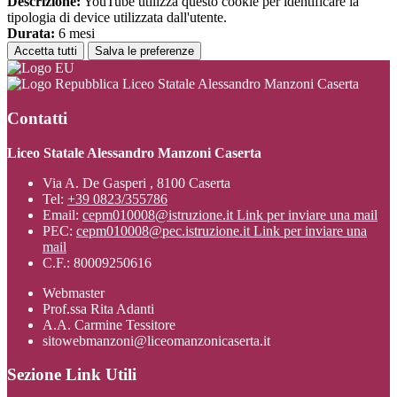
Descrizione:
YouTube utilizza questo cookie per identificare la
tipologia di device utilizzata dall'utente.
Durata:
6 mesi
Accetta tutti
Salva le preferenze
Liceo Statale Alessandro Manzoni Caserta
Contatti
Liceo Statale Alessandro Manzoni Caserta
Via A. De Gasperi , 8100 Caserta
Tel:
+39 0823/355786
Email:
cepm010008@istruzione.it
Link per inviare una mail
PEC:
cepm010008@pec.istruzione.it
Link per inviare una
mail
C.F.: 80009250616
Webmaster
Prof.ssa Rita Adanti
A.A. Carmine Tessitore
sitowebmanzoni@liceomanzonicaserta.it
Sezione Link Utili