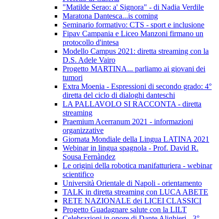
"Matilde Serao: a' Signora" - di Nadia Verdile
Maratona Dantesca...is coming
Seminario formativo: CTS - sport e inclusione
Fipav Campania e Liceo Manzoni firmano un
protocollo d'intesa
Modello Campus 2021: diretta streaming con la
D.S. Adele Vairo
Progetto MARTINA... parliamo ai giovani dei
tumori
Extra Moenia - Espressioni di secondo grado: 4°
diretta del ciclo di dialoghi danteschi
LA PALLAVOLO SI RACCONTA - diretta
streaming
Praemium Acerranum 2021 - informazioni
organizzative
Giornata Mondiale della Lingua LATINA 2021
Webinar in lingua spagnola - Prof. David R.
Sousa Fernàndez
Le origini della robotica manifatturiera - webinar
scientifico
Università Orientale di Napoli - orientamento
TALK in diretta streaming con LUCA ABETE
RETE NAZIONALE dei LICEI CLASSICI
Progetto Guadagnare salute con la LILT
Celebrazioni in onore di Dante Alighieri - 3°