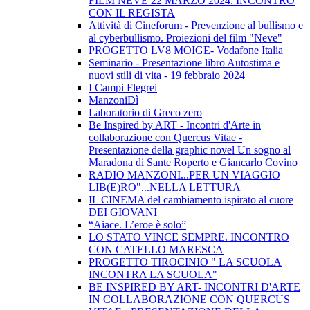
FILM NEVE 22 MARZO 2024. INCONTRO
CON IL REGISTA
Attività di Cineforum - Prevenzione al bullismo e
al cyberbullismo. Proiezioni del film "Neve"
PROGETTO LV8 MOIGE- Vodafone Italia
Seminario - Presentazione libro Autostima e
nuovi stili di vita - 19 febbraio 2024
I Campi Flegrei
ManzoniDì
Laboratorio di Greco zero
Be Inspired by ART - Incontri d'Arte in
collaborazione con Quercus Vitae -
Presentazione della graphic novel Un sogno al
Maradona di Sante Roperto e Giancarlo Covino
RADIO MANZONI...PER UN VIAGGIO
LIB(E)RO"...NELLA LETTURA
IL CINEMA del cambiamento ispirato al cuore
DEI GIOVANI
“Aiace. L’eroe è solo”
LO STATO VINCE SEMPRE. INCONTRO
CON CATELLO MARESCA
PROGETTO TIROCINIO " LA SCUOLA
INCONTRA LA SCUOLA"
BE INSPIRED BY ART- INCONTRI D'ARTE
IN COLLABORAZIONE CON QUERCUS