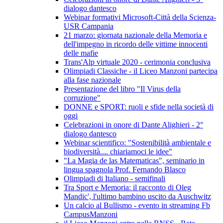
dialogo dantesco
Webinar formativi Microsoft-Città della Scienza-
USR Campania
21 marzo: giornata nazionale della Memoria e
dell'impegno in ricordo delle vittime innocenti
delle mafie
Trans'Alp virtuale 2020 - cerimonia conclusiva
Olimpiadi Classiche - il Liceo Manzoni partecipa
alla fase nazionale
Presentazione del libro "Il Virus della
corruzione"
DONNE e SPORT: ruoli e sfide nella società di
oggi
Celebrazioni in onore di Dante Alighieri - 2°
dialogo dantesco
Webinar scientifico: "Sostenibilità ambientale e
biodiversità.... chiariamoci le idee"
"La Magia de las Matematicas", seminario in
lingua spagnola Prof. Fernando Blasco
Olimpiadi di Italiano - semifinali
Tra Sport e Memoria: il racconto di Oleg
Mandic', l'ultimo bambino uscito da Auschwitz
Un calcio al Bullismo - evento in streaming Fb
CampusManzoni