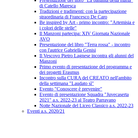
Presentazione del libro "La banalità della mafia"
di Catello Maresca
Tradizioni e tradimenti: con la partecipazione
straordinaria di Francesco De Caro
Be inspired by Art - primo incontro: "Artemisia e
i colori delle stelle"
Il Manzoni partecipa: XIV Giornata Nazionale
AVO
Presentazione del libro "Terra rossa" - incontro
con l'autrice Gabriella Genisi
Il Vescovo Pietro Lagnese incontra gli alunni del
Manzoni
Primo evento di presentazione del programma e
dei progetti Erasmus
Incontro sulla CURA del CREATO nell'ambito
della settimana "Laudato sì"
Evento "Conoscere è prevenire"
Evento di presentazione Squadra "Juvecaserta
2021" a.s. 2022-23 al Teatro Parravano
Notte Nazionale del Liceo Classico a.s. 2022-23
Eventi a.s. 2020/21