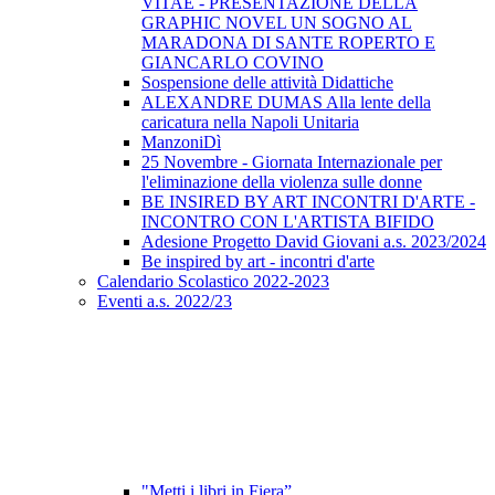
VITAE - PRESENTAZIONE DELLA
GRAPHIC NOVEL UN SOGNO AL
MARADONA DI SANTE ROPERTO E
GIANCARLO COVINO
Sospensione delle attività Didattiche
ALEXANDRE DUMAS Alla lente della
caricatura nella Napoli Unitaria
ManzoniDì
25 Novembre - Giornata Internazionale per
l'eliminazione della violenza sulle donne
BE INSIRED BY ART INCONTRI D'ARTE -
INCONTRO CON L'ARTISTA BIFIDO
Adesione Progetto David Giovani a.s. 2023/2024
Be inspired by art - incontri d'arte
Calendario Scolastico 2022-2023
Eventi a.s. 2022/23
"Metti i libri in Fiera”