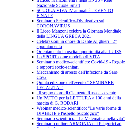
il Liceo Manzoni entra nella RNSS - Rete
Nazionale Scuole Smart
SCUOLA VIVA IV annualità - EVENTO
FINALE
Seminario Scientifico-Divulgativo sul
CORONAVIRUS
Il Liceo Manzoni celebra la Giornata Mondiale
della LINGUA GRECA 2021
Celebrazioni in onore di Dante Alighieri - 2°
appuntamento
Orientamento in uscita: opportunità alla LUISS
Lo SPORT come modello di VITA
Seminario medico-scientifico: Covid-19 - Regole
e rapporti socio-sanitari
Meccanismo di arresto dell'Infezione da Sars-
Cov2
Quinta edizione dell'evento " SEMINARE
LEGALITA' "
"Il sogno d'oro di Clemente Russo" - evento
Un PATTO per la LETTURA a 100 anni dalla
nascita di G. RODARI
Webinar medico-scientifico: "Le varie forme di
DIABETE e l'aspetto psicologico"
Seminario scientifico: "La Matematica nella vita"
Seminario online: ARMONIA dai Pitagorici ad