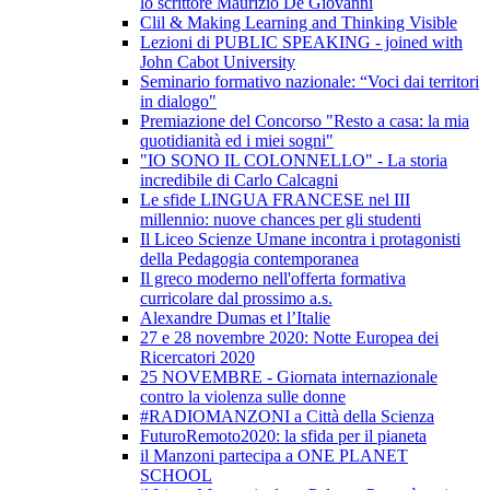
lo scrittore Maurizio De Giovanni
Clil & Making Learning and Thinking Visible
Lezioni di PUBLIC SPEAKING - joined with
John Cabot University
Seminario formativo nazionale: “Voci dai territori
in dialogo"
Premiazione del Concorso "Resto a casa: la mia
quotidianità ed i miei sogni"
"IO SONO IL COLONNELLO" - La storia
incredibile di Carlo Calcagni
Le sfide LINGUA FRANCESE nel III
millennio: nuove chances per gli studenti
Il Liceo Scienze Umane incontra i protagonisti
della Pedagogia contemporanea
Il greco moderno nell'offerta formativa
curricolare dal prossimo a.s.
Alexandre Dumas et l’Italie
27 e 28 novembre 2020: Notte Europea dei
Ricercatori 2020
25 NOVEMBRE - Giornata internazionale
contro la violenza sulle donne
#RADIOMANZONI a Città della Scienza
FuturoRemoto2020: la sfida per il pianeta
il Manzoni partecipa a ONE PLANET
SCHOOL