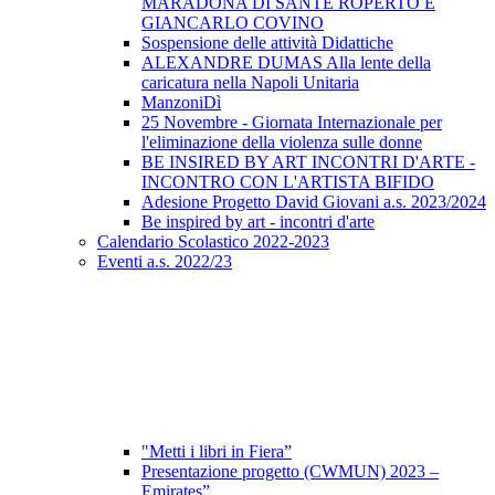
MARADONA DI SANTE ROPERTO E
GIANCARLO COVINO
Sospensione delle attività Didattiche
ALEXANDRE DUMAS Alla lente della
caricatura nella Napoli Unitaria
ManzoniDì
25 Novembre - Giornata Internazionale per
l'eliminazione della violenza sulle donne
BE INSIRED BY ART INCONTRI D'ARTE -
INCONTRO CON L'ARTISTA BIFIDO
Adesione Progetto David Giovani a.s. 2023/2024
Be inspired by art - incontri d'arte
Calendario Scolastico 2022-2023
Eventi a.s. 2022/23
"Metti i libri in Fiera”
Presentazione progetto (CWMUN) 2023 –
Emirates”