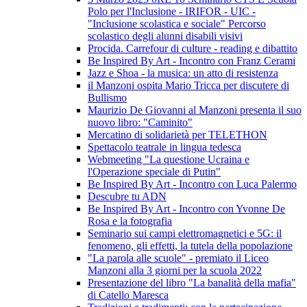
Polo per l'Inclusione - IRIFOR - UIC -
"Inclusione scolastica e sociale" Percorso
scolastico degli alunni disabili visivi
Procida. Carrefour di culture - reading e dibattito
Be Inspired By Art - Incontro con Franz Cerami
Jazz e Shoa - la musica: un atto di resistenza
il Manzoni ospita Mario Tricca per discutere di
Bullismo
Maurizio De Giovanni al Manzoni presenta il suo
nuovo libro: "Caminito"
Mercatino di solidarietà per TELETHON
Spettacolo teatrale in lingua tedesca
Webmeeting "La questione Ucraina e
l'Operazione speciale di Putin"
Be Inspired By Art - Incontro con Luca Palermo
Descubre tu ADN
Be Inspired By Art - Incontro con Yvonne De
Rosa e la fotografia
Seminario sui campi elettromagnetici e 5G: il
fenomeno, gli effetti, la tutela della popolazione
"La parola alle scuole" - premiato il Liceo
Manzoni alla 3 giorni per la scuola 2022
Presentazione del libro "La banalità della mafia"
di Catello Maresca