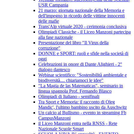
USR Campania
21 marzo: giornata nazionale della Memoria e
dell'impegno in ricordo delle vittime innocenti
delle mafie
Trans'Alp virtuale 2020 - cerimonia conclusiva
Olimpiadi Classiche - il Liceo Manzoni partecipa
alla fase nazionale
Presentazione del libro "Il Virus della
corruzione"
DONNE e SPORT: ruoli e sfide nella società di
oggi
Celebrazioni in onore di Dante Alighieri - 2°
dialogo dantesco
Webinar scientifico: "Sostenibilità ambientale e
biodiversità.... chiariamoci le idee"
"La Magia de las Matematicas", seminario in
lingua spagnola Prof. Fernando Blasco
Olimpiadi di Italiano - semifinali
Tra Sport e Memoria: il racconto di Oleg
Mandic', l'ultimo bambino uscito da Auschwitz
Un calcio al Bullismo - evento in streaming Fb
CampusManzoni
il Liceo Manzoni entra nella RNSS - Rete
Nazionale Scuole Smart