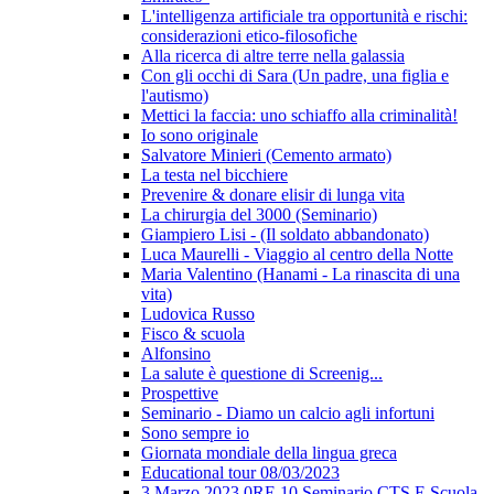
L'intelligenza artificiale tra opportunità e rischi:
considerazioni etico-filosofiche
Alla ricerca di altre terre nella galassia
Con gli occhi di Sara (Un padre, una figlia e
l'autismo)
Mettici la faccia: uno schiaffo alla criminalità!
Io sono originale
Salvatore Minieri (Cemento armato)
La testa nel bicchiere
Prevenire & donare elisir di lunga vita
La chirurgia del 3000 (Seminario)
Giampiero Lisi - (Il soldato abbandonato)
Luca Maurelli - Viaggio al centro della Notte
Maria Valentino (Hanami - La rinascita di una
vita)
Ludovica Russo
Fisco & scuola
Alfonsino
La salute è questione di Screenig...
Prospettive
Seminario - Diamo un calcio agli infortuni
Sono sempre io
Giornata mondiale della lingua greca
Educational tour 08/03/2023
3 Marzo 2023 0RE 10 Seminario CTS E Scuola