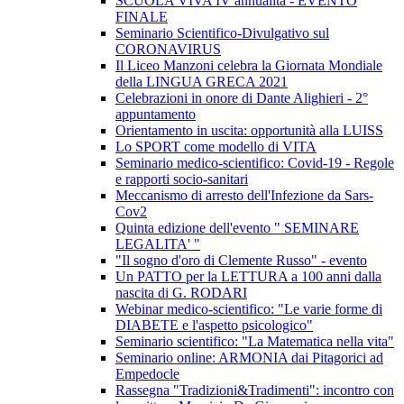
SCUOLA VIVA IV annualità - EVENTO
FINALE
Seminario Scientifico-Divulgativo sul
CORONAVIRUS
Il Liceo Manzoni celebra la Giornata Mondiale
della LINGUA GRECA 2021
Celebrazioni in onore di Dante Alighieri - 2°
appuntamento
Orientamento in uscita: opportunità alla LUISS
Lo SPORT come modello di VITA
Seminario medico-scientifico: Covid-19 - Regole
e rapporti socio-sanitari
Meccanismo di arresto dell'Infezione da Sars-
Cov2
Quinta edizione dell'evento " SEMINARE
LEGALITA' "
"Il sogno d'oro di Clemente Russo" - evento
Un PATTO per la LETTURA a 100 anni dalla
nascita di G. RODARI
Webinar medico-scientifico: "Le varie forme di
DIABETE e l'aspetto psicologico"
Seminario scientifico: "La Matematica nella vita"
Seminario online: ARMONIA dai Pitagorici ad
Empedocle
Rassegna "Tradizioni&Tradimenti": incontro con