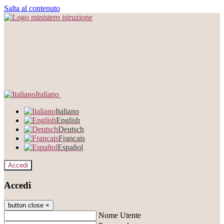
Salta al contenuto
Italiano
Italiano
English
Deutsch
Français
Español
Accedi
Accedi
button close
×
Nome Utente