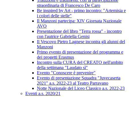
Tradizioni e tradimenti: con la partecipazione
straordinaria di Francesco De Caro
Be inspired by Art - primo incontro: "Artemisia e
i colori delle stelle"
Il Manzoni partecipa: XIV Giornata Nazionale
AVO
Presentazione del libro "Terra rossa" - incontro
con l'autrice Gabriella Genisi
Il Vescovo Pietro Lagnese incontra gli alunni del
Manzoni
Primo evento di presentazione del programma e
dei progetti Erasmus
Incontro sulla CURA del CREATO nell'ambito
della settimana "Laudato sì"
Evento "Conoscere è prevenire"
Evento di presentazione Squadra "Juvecaserta
2021" a.s. 2022-23 al Teatro Parravano
Notte Nazionale del Liceo Classico a.s. 2022-23
Eventi a.s. 2020/21