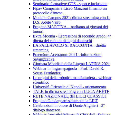
Seminario formativo: CTS - sport e inclusione
Fipav Campania e Liceo Manzoni firmano un
protocollo d'intesa
Modello Campus 2021: diretta streaming con la
D.S. Adele Vairo
Progetto MARTINA... parliamo ai giovani dei
tumori
Extra Moenia - Espressioni di secondo grado: 4°
diretta del ciclo di dialoghi danteschi
LA PALLAVOLO SI RACCONTA - diretta
streaming
Praemium Acerranum 2021 - informazioni
organizzative
Giornata Mondiale della Lingua LATINA 2021
Webinar in lingua spagnola - Prof. David R.
Sousa Fernàndez
Le origini della robotica manifatturiera - webinar
scientifico
Università Orientale di Napoli - orientamento
TALK in diretta streaming con LUCA ABETE
RETE NAZIONALE dei LICEI CLASSICI
Progetto Guadagnare salute con la LILT
Celebrazioni in onore di Dante Alighieri - 3°
dialogo dantesco
Webinar formativi Microsoft-Città della Scienza-