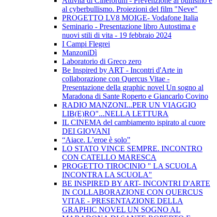
Attività di Cineforum - Prevenzione al bullismo e
al cyberbullismo. Proiezioni del film "Neve"
PROGETTO LV8 MOIGE- Vodafone Italia
Seminario - Presentazione libro Autostima e
nuovi stili di vita - 19 febbraio 2024
I Campi Flegrei
ManzoniDì
Laboratorio di Greco zero
Be Inspired by ART - Incontri d'Arte in
collaborazione con Quercus Vitae -
Presentazione della graphic novel Un sogno al
Maradona di Sante Roperto e Giancarlo Covino
RADIO MANZONI...PER UN VIAGGIO
LIB(E)RO"...NELLA LETTURA
IL CINEMA del cambiamento ispirato al cuore
DEI GIOVANI
“Aiace. L’eroe è solo”
LO STATO VINCE SEMPRE. INCONTRO
CON CATELLO MARESCA
PROGETTO TIROCINIO " LA SCUOLA
INCONTRA LA SCUOLA"
BE INSPIRED BY ART- INCONTRI D'ARTE
IN COLLABORAZIONE CON QUERCUS
VITAE - PRESENTAZIONE DELLA
GRAPHIC NOVEL UN SOGNO AL