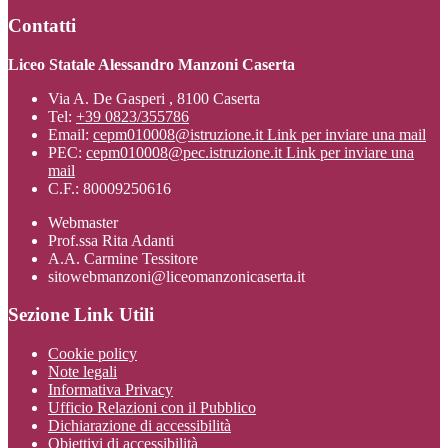
Contatti
Liceo Statale Alessandro Manzoni Caserta
Via A. De Gasperi , 8100 Caserta
Tel:
+39 0823/355786
Email:
cepm010008@istruzione.it
Link per inviare una mail
PEC:
cepm010008@pec.istruzione.it
Link per inviare una
mail
C.F.: 80009250616
Webmaster
Prof.ssa Rita Adanti
A.A. Carmine Tessitore
sitowebmanzoni@liceomanzonicaserta.it
Sezione Link Utili
Cookie policy
Note legali
Informativa Privacy
Ufficio Relazioni con il Pubblico
Dichiarazione di accessibilità
Obiettivi di accessibilità