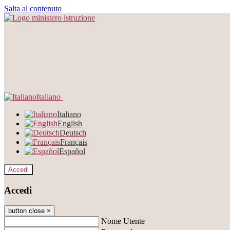
Salta al contenuto
Italiano
Italiano
English
Deutsch
Français
Español
Accedi
Accedi
button close
×
Nome Utente