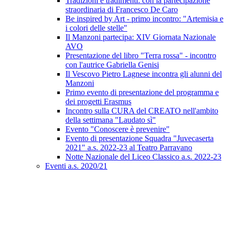
Tradizioni e tradimenti: con la partecipazione
straordinaria di Francesco De Caro
Be inspired by Art - primo incontro: "Artemisia e
i colori delle stelle"
Il Manzoni partecipa: XIV Giornata Nazionale
AVO
Presentazione del libro "Terra rossa" - incontro
con l'autrice Gabriella Genisi
Il Vescovo Pietro Lagnese incontra gli alunni del
Manzoni
Primo evento di presentazione del programma e
dei progetti Erasmus
Incontro sulla CURA del CREATO nell'ambito
della settimana "Laudato sì"
Evento "Conoscere è prevenire"
Evento di presentazione Squadra "Juvecaserta
2021" a.s. 2022-23 al Teatro Parravano
Notte Nazionale del Liceo Classico a.s. 2022-23
Eventi a.s. 2020/21