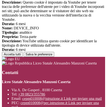
Descrizione:
Questo cookie è impostato da Youtube per tenere
traccia delle preferenze dell'utente per i video di Youtube incorporati
nei siti; può anche determinare se il visitatore del sito web sta
utilizzando la nuova o la vecchia versione dell'interfaccia di
Youtube.
Durata:
6 mesi
Nome:
DEVICE_INFO
Tipologia:
analitico
Proprieta:
Terza-parte
Descrizione:
YouTube utilizza questo cookie per identificare la
tipologia di device utilizzata dall'utente.
Durata:
6 mesi
Accetta tutti
Salva le preferenze
Liceo Statale Alessandro Manzoni Caserta
Contatti
Liceo Statale Alessandro Manzoni Caserta
Via A. De Gasperi , 8100 Caserta
Tel:
+39 0823/355786
Email:
cepm010008@istruzione.it
Link per inviare una mail
PEC:
cepm010008@pec.istruzione.it
Link per inviare una