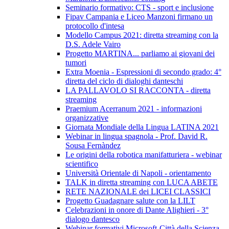
Seminario formativo: CTS - sport e inclusione
Fipav Campania e Liceo Manzoni firmano un
protocollo d'intesa
Modello Campus 2021: diretta streaming con la
D.S. Adele Vairo
Progetto MARTINA... parliamo ai giovani dei
tumori
Extra Moenia - Espressioni di secondo grado: 4°
diretta del ciclo di dialoghi danteschi
LA PALLAVOLO SI RACCONTA - diretta
streaming
Praemium Acerranum 2021 - informazioni
organizzative
Giornata Mondiale della Lingua LATINA 2021
Webinar in lingua spagnola - Prof. David R.
Sousa Fernàndez
Le origini della robotica manifatturiera - webinar
scientifico
Università Orientale di Napoli - orientamento
TALK in diretta streaming con LUCA ABETE
RETE NAZIONALE dei LICEI CLASSICI
Progetto Guadagnare salute con la LILT
Celebrazioni in onore di Dante Alighieri - 3°
dialogo dantesco
Webinar formativi Microsoft-Città della Scienza-