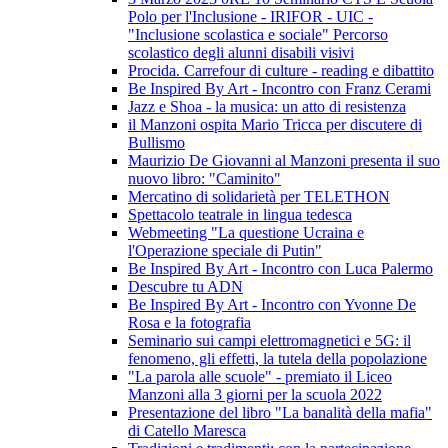
Polo per l'Inclusione - IRIFOR - UIC -
"Inclusione scolastica e sociale" Percorso
scolastico degli alunni disabili visivi
Procida. Carrefour di culture - reading e dibattito
Be Inspired By Art - Incontro con Franz Cerami
Jazz e Shoa - la musica: un atto di resistenza
il Manzoni ospita Mario Tricca per discutere di
Bullismo
Maurizio De Giovanni al Manzoni presenta il suo
nuovo libro: "Caminito"
Mercatino di solidarietà per TELETHON
Spettacolo teatrale in lingua tedesca
Webmeeting "La questione Ucraina e
l'Operazione speciale di Putin"
Be Inspired By Art - Incontro con Luca Palermo
Descubre tu ADN
Be Inspired By Art - Incontro con Yvonne De
Rosa e la fotografia
Seminario sui campi elettromagnetici e 5G: il
fenomeno, gli effetti, la tutela della popolazione
"La parola alle scuole" - premiato il Liceo
Manzoni alla 3 giorni per la scuola 2022
Presentazione del libro "La banalità della mafia"
di Catello Maresca