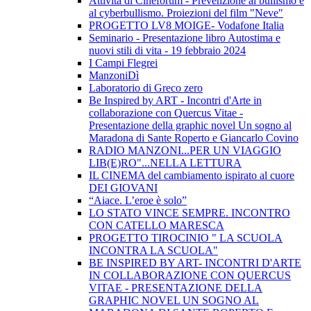
Attività di Cineforum - Prevenzione al bullismo e
al cyberbullismo. Proiezioni del film "Neve"
PROGETTO LV8 MOIGE- Vodafone Italia
Seminario - Presentazione libro Autostima e
nuovi stili di vita - 19 febbraio 2024
I Campi Flegrei
ManzoniDì
Laboratorio di Greco zero
Be Inspired by ART - Incontri d'Arte in
collaborazione con Quercus Vitae -
Presentazione della graphic novel Un sogno al
Maradona di Sante Roperto e Giancarlo Covino
RADIO MANZONI...PER UN VIAGGIO
LIB(E)RO"...NELLA LETTURA
IL CINEMA del cambiamento ispirato al cuore
DEI GIOVANI
“Aiace. L’eroe è solo”
LO STATO VINCE SEMPRE. INCONTRO
CON CATELLO MARESCA
PROGETTO TIROCINIO " LA SCUOLA
INCONTRA LA SCUOLA"
BE INSPIRED BY ART- INCONTRI D'ARTE
IN COLLABORAZIONE CON QUERCUS
VITAE - PRESENTAZIONE DELLA
GRAPHIC NOVEL UN SOGNO AL