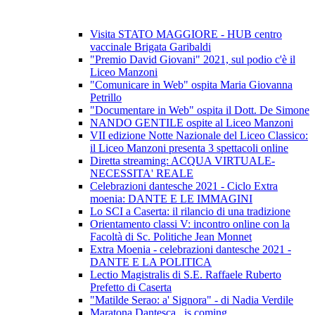
Visita STATO MAGGIORE - HUB centro
vaccinale Brigata Garibaldi
"Premio David Giovani" 2021, sul podio c'è il
Liceo Manzoni
"Comunicare in Web" ospita Maria Giovanna
Petrillo
"Documentare in Web" ospita il Dott. De Simone
NANDO GENTILE ospite al Liceo Manzoni
VII edizione Notte Nazionale del Liceo Classico:
il Liceo Manzoni presenta 3 spettacoli online
Diretta streaming: ACQUA VIRTUALE-
NECESSITA' REALE
Celebrazioni dantesche 2021 - Ciclo Extra
moenia: DANTE E LE IMMAGINI
Lo SCI a Caserta: il rilancio di una tradizione
Orientamento classi V: incontro online con la
Facoltà di Sc. Politiche Jean Monnet
Extra Moenia - celebrazioni dantesche 2021 -
DANTE E LA POLITICA
Lectio Magistralis di S.E. Raffaele Ruberto
Prefetto di Caserta
"Matilde Serao: a' Signora" - di Nadia Verdile
Maratona Dantesca...is coming