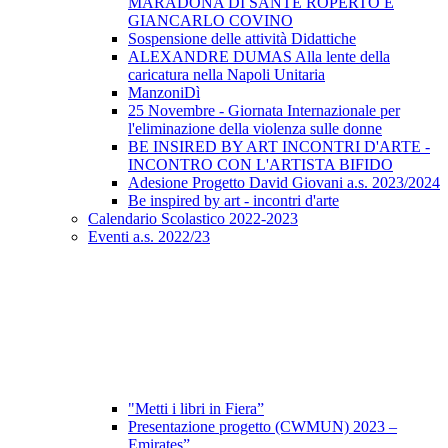
MARADONA DI SANTE ROPERTO E
GIANCARLO COVINO
Sospensione delle attività Didattiche
ALEXANDRE DUMAS Alla lente della
caricatura nella Napoli Unitaria
ManzoniDì
25 Novembre - Giornata Internazionale per
l'eliminazione della violenza sulle donne
BE INSIRED BY ART INCONTRI D'ARTE -
INCONTRO CON L'ARTISTA BIFIDO
Adesione Progetto David Giovani a.s. 2023/2024
Be inspired by art - incontri d'arte
Calendario Scolastico 2022-2023
Eventi a.s. 2022/23
"Metti i libri in Fiera”
Presentazione progetto (CWMUN) 2023 –
Emirates”