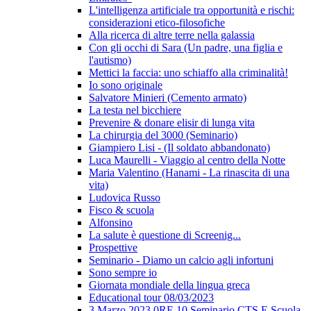
L'intelligenza artificiale tra opportunità e rischi:
considerazioni etico-filosofiche
Alla ricerca di altre terre nella galassia
Con gli occhi di Sara (Un padre, una figlia e
l'autismo)
Mettici la faccia: uno schiaffo alla criminalità!
Io sono originale
Salvatore Minieri (Cemento armato)
La testa nel bicchiere
Prevenire & donare elisir di lunga vita
La chirurgia del 3000 (Seminario)
Giampiero Lisi - (Il soldato abbandonato)
Luca Maurelli - Viaggio al centro della Notte
Maria Valentino (Hanami - La rinascita di una
vita)
Ludovica Russo
Fisco & scuola
Alfonsino
La salute è questione di Screenig...
Prospettive
Seminario - Diamo un calcio agli infortuni
Sono sempre io
Giornata mondiale della lingua greca
Educational tour 08/03/2023
3 Marzo 2023 0RE 10 Seminario CTS E Scuola