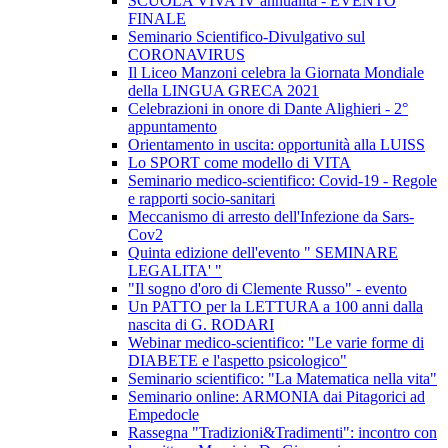
SCUOLA VIVA IV annualità - EVENTO
FINALE
Seminario Scientifico-Divulgativo sul
CORONAVIRUS
Il Liceo Manzoni celebra la Giornata Mondiale
della LINGUA GRECA 2021
Celebrazioni in onore di Dante Alighieri - 2°
appuntamento
Orientamento in uscita: opportunità alla LUISS
Lo SPORT come modello di VITA
Seminario medico-scientifico: Covid-19 - Regole
e rapporti socio-sanitari
Meccanismo di arresto dell'Infezione da Sars-
Cov2
Quinta edizione dell'evento " SEMINARE
LEGALITA' "
"Il sogno d'oro di Clemente Russo" - evento
Un PATTO per la LETTURA a 100 anni dalla
nascita di G. RODARI
Webinar medico-scientifico: "Le varie forme di
DIABETE e l'aspetto psicologico"
Seminario scientifico: "La Matematica nella vita"
Seminario online: ARMONIA dai Pitagorici ad
Empedocle
Rassegna "Tradizioni&Tradimenti": incontro con