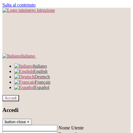
Salta al contenuto
Italiano
Italiano
English
Deutsch
Français
Español
Accedi
Accedi
button close
×
Nome Utente