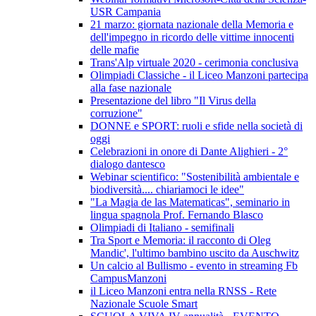
USR Campania
21 marzo: giornata nazionale della Memoria e
dell'impegno in ricordo delle vittime innocenti
delle mafie
Trans'Alp virtuale 2020 - cerimonia conclusiva
Olimpiadi Classiche - il Liceo Manzoni partecipa
alla fase nazionale
Presentazione del libro "Il Virus della
corruzione"
DONNE e SPORT: ruoli e sfide nella società di
oggi
Celebrazioni in onore di Dante Alighieri - 2°
dialogo dantesco
Webinar scientifico: "Sostenibilità ambientale e
biodiversità.... chiariamoci le idee"
"La Magia de las Matematicas", seminario in
lingua spagnola Prof. Fernando Blasco
Olimpiadi di Italiano - semifinali
Tra Sport e Memoria: il racconto di Oleg
Mandic', l'ultimo bambino uscito da Auschwitz
Un calcio al Bullismo - evento in streaming Fb
CampusManzoni
il Liceo Manzoni entra nella RNSS - Rete
Nazionale Scuole Smart