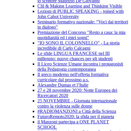
lo scrittore Maurizio De Giovanni
Clil & Making Learning and Thinking Visible
Lezioni di PUBLIC SPEAKING - joined with
John Cabot University
Seminario formativo nazionale: “Voci dai territori
in dialogo"
Premiazione del Concorso "Resto a casa: la mia
quotidianità ed i miei sogni"
"IO SONO IL COLONNELLO" - La storia
incredibile di Carlo Calcagni
Le sfide LINGUA FRANCESE nel III
millennio: nuove chances per gli studenti
Il Liceo Scienze Umane incontra i protagonisti
della Pedagogia contemporanea
Il greco moderno nell'offerta formativa
curricolare dal prossimo a.s.
Alexandre Dumas et l’Italie
27 e 28 novembre 2020: Notte Europea dei
Ricercatori 2020
25 NOVEMBRE - Giornata internazionale
contro la violenza sulle donne
#RADIOMANZONI a Città della Scienza
FuturoRemoto2020: la sfida per il pianeta
il Manzoni partecipa a ONE PLANET
SCHOOL