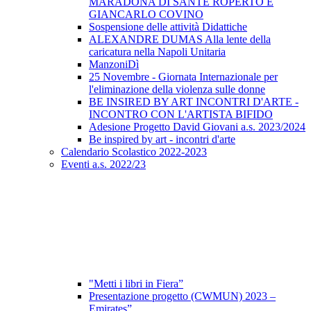
MARADONA DI SANTE ROPERTO E
GIANCARLO COVINO
Sospensione delle attività Didattiche
ALEXANDRE DUMAS Alla lente della
caricatura nella Napoli Unitaria
ManzoniDì
25 Novembre - Giornata Internazionale per
l'eliminazione della violenza sulle donne
BE INSIRED BY ART INCONTRI D'ARTE -
INCONTRO CON L'ARTISTA BIFIDO
Adesione Progetto David Giovani a.s. 2023/2024
Be inspired by art - incontri d'arte
Calendario Scolastico 2022-2023
Eventi a.s. 2022/23
"Metti i libri in Fiera”
Presentazione progetto (CWMUN) 2023 –
Emirates”