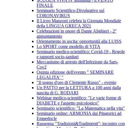
SCUOLA VIVA IV annualità - EVENTO
FINALE
Seminario Scientifico-Divulgativo sul
CORONAVIRUS
Il Liceo Manzoni celebra la Giornata Mondiale
della LINGUA GRECA 2021
Celebrazioni in onore di Dante Alighieri - 2°
appuntamento
Orientamento in uscita: opportunità alla LUISS
Lo SPORT come modello di VITA
Seminario medico-scientifico: Covid-19 - Regole
e rapporti socio-sanitari
Meccanismo di arresto dell'Infezione da Sars-
Cov2
Quinta edizione dell'evento " SEMINARE
LEGALITA' "
"Il sogno d'oro di Clemente Russo" - evento
Un PATTO per la LETTURA a 100 anni dalla
nascita di G. RODARI
Webinar medico-scientifico: "Le varie forme di
DIABETE e l'aspetto psicologico"
Seminario scientifico: "La Matematica nella vita"
Seminario online: ARMONIA dai Pitagorici ad
Empedocle
Rassegna "Tradizioni&Tradimenti": incontro con