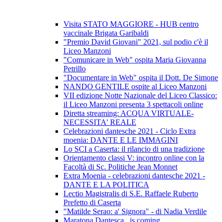
Visita STATO MAGGIORE - HUB centro
vaccinale Brigata Garibaldi
"Premio David Giovani" 2021, sul podio c'è il
Liceo Manzoni
"Comunicare in Web" ospita Maria Giovanna
Petrillo
"Documentare in Web" ospita il Dott. De Simone
NANDO GENTILE ospite al Liceo Manzoni
VII edizione Notte Nazionale del Liceo Classico:
il Liceo Manzoni presenta 3 spettacoli online
Diretta streaming: ACQUA VIRTUALE-
NECESSITA' REALE
Celebrazioni dantesche 2021 - Ciclo Extra
moenia: DANTE E LE IMMAGINI
Lo SCI a Caserta: il rilancio di una tradizione
Orientamento classi V: incontro online con la
Facoltà di Sc. Politiche Jean Monnet
Extra Moenia - celebrazioni dantesche 2021 -
DANTE E LA POLITICA
Lectio Magistralis di S.E. Raffaele Ruberto
Prefetto di Caserta
"Matilde Serao: a' Signora" - di Nadia Verdile
Maratona Dantesca...is coming