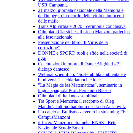
USR Campania
21 marzo: giornata nazionale della Memoria e
dell'impegno in ricordo delle vittime innocenti
delle mafie
Trans'Alp virtuale 2020 - cerimonia conclusiva
Olimpiadi Classiche - il Liceo Manzoni partecipa
alla fase nazionale
Presentazione del libro "Il Virus della
corruzione"
DONNE e SPORT: ruoli e sfide nella società di
oggi
Celebrazioni in onore di Dante Alighieri - 2°
dialogo dantesco
Webinar scientifico: "Sostenibilità ambientale e
biodiversità.... chiariamoci le idee"
"La Magia de las Matematicas", seminario in
lingua spagnola Prof. Fernando Blasco
Olimpiadi di Italiano - semifinali
Tra Sport e Memoria: il racconto di Oleg
Mandic', l'ultimo bambino uscito da Auschwitz
Un calcio al Bullismo - evento in streaming Fb
CampusManzoni
il Liceo Manzoni entra nella RNSS - Rete
Nazionale Scuole Smart