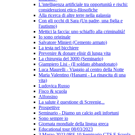
L'intelligenza artificiale tra opportunità e rischi:
considerazioni etico-filosofiche
Alla ricerca di altre terre nella galassia
Con gli occhi di Sara (Un padre, una figlia e
l'autismo)
Mettici la faccia: uno schiaffo alla criminalità!
Io sono originale
Salvatore Minieri (Cemento armato)
La testa nel bicchiere
Prevenire & donare elisir di lunga vita
La chirurgia del 3000 (Seminario)
Giampiero Lisi - (Il soldato abbandonato)
Luca Maurelli - Viaggio al centro della Notte
Maria Valentino (Hanami - La rinascita di una
vita)
Ludovica Russo
Fisco & scuola
Alfonsino
La salute è questione di Screenig...
Prospettive
Seminario - Diamo un calcio agli infortuni
Sono sempre io
Giornata mondiale della lingua greca
Educational tour 08/03/2023
3 Marzo 2023 0RE 10 Seminario CTS E Scuola