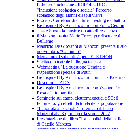
Polo per l'Inclusione - IRIFOR - UIC -
"Inclusione scolastica e sociale" Percorso
scolastico degli alunni disabili visivi
Procida. Carrefour di culture - reading e dibattito
Be Inspired By Art - Incontro con Franz Cerami
Jazz e Shoa - la musica: un atto di resistenza
il Manzoni ospita Mario Tricca per discutere di
Bullismo
Maurizio De Giovanni al Manzoni presenta il suo
nuovo libro: "Caminito"
Mercatino di solidarietà per TELETHON
Spettacolo teatrale in lingua tedesca
Webmeeting "La questione Ucraina e
l'Operazione speciale di Putin"
Be Inspired By Art - Incontro con Luca Palermo
Descubre tu ADN
Be Inspired By Art - Incontro con Yvonne De
Rosa e la fotografia
Seminario sui campi elettromagnetici e 5G: il
fenomeno, gli effetti, la tutela della popolazione
"La parola alle scuole" - premiato il Liceo
Manzoni alla 3 giorni per la scuola 2022
Presentazione del libro "La banalità della mafia"
di Catello Maresca