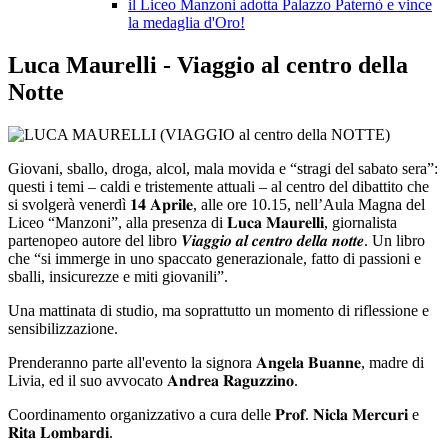
il Liceo Manzoni adotta Palazzo Paternò e vince
la medaglia d'Oro!
Luca Maurelli - Viaggio al centro della
Notte
Giovani, sballo, droga, alcol, mala movida e “stragi del sabato sera”:
questi i temi – caldi e tristemente attuali – al centro del dibattito che
si svolgerà venerdì 𝟏𝟒 𝐀𝐩𝐫𝐢𝐥𝐞, alle ore 10.15, nell’Aula Magna del
Liceo “Manzoni”, alla presenza di 𝐋𝐮𝐜𝐚 𝐌𝐚𝐮𝐫𝐞𝐥𝐥𝐢, giornalista
partenopeo autore del libro 𝑽𝒊𝒂𝒈𝒈𝒊𝒐 𝒂𝒍 𝒄𝒆𝒏𝒕𝒓𝒐 𝒅𝒆𝒍𝒍𝒂 𝒏𝒐𝒕𝒕𝒆. Un libro
che “si immerge in uno spaccato generazionale, fatto di passioni e
sballi, insicurezze e miti giovanili”.
Una mattinata di studio, ma soprattutto un momento di riflessione e
sensibilizzazione.
Prenderanno parte all'evento la signora 𝐀𝐧𝐠𝐞𝐥𝐚 𝐁𝐮𝐚𝐧𝐧𝐞, madre di
Livia, ed il suo avvocato 𝐀𝐧𝐝𝐫𝐞𝐚 𝐑𝐚𝐠𝐮𝐳𝐳𝐢𝐧𝐨.
Coordinamento organizzativo a cura delle 𝐏𝐫𝐨𝐟. 𝐍𝐢𝐜𝐥𝐚 𝐌𝐞𝐫𝐜𝐮𝐫𝐢 e
𝐑𝐢𝐭𝐚 𝐋𝐨𝐦𝐛𝐚𝐫𝐝𝐢.