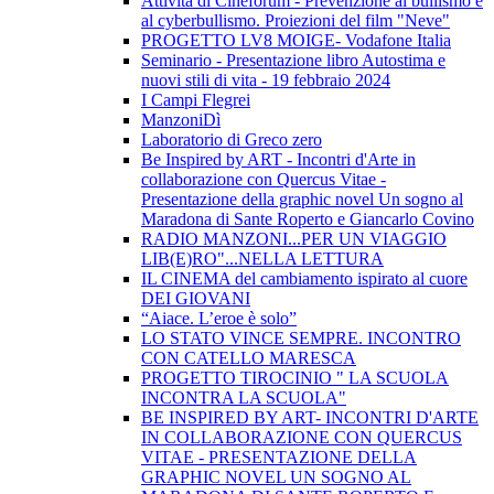
Attività di Cineforum - Prevenzione al bullismo e
al cyberbullismo. Proiezioni del film "Neve"
PROGETTO LV8 MOIGE- Vodafone Italia
Seminario - Presentazione libro Autostima e
nuovi stili di vita - 19 febbraio 2024
I Campi Flegrei
ManzoniDì
Laboratorio di Greco zero
Be Inspired by ART - Incontri d'Arte in
collaborazione con Quercus Vitae -
Presentazione della graphic novel Un sogno al
Maradona di Sante Roperto e Giancarlo Covino
RADIO MANZONI...PER UN VIAGGIO
LIB(E)RO"...NELLA LETTURA
IL CINEMA del cambiamento ispirato al cuore
DEI GIOVANI
“Aiace. L’eroe è solo”
LO STATO VINCE SEMPRE. INCONTRO
CON CATELLO MARESCA
PROGETTO TIROCINIO " LA SCUOLA
INCONTRA LA SCUOLA"
BE INSPIRED BY ART- INCONTRI D'ARTE
IN COLLABORAZIONE CON QUERCUS
VITAE - PRESENTAZIONE DELLA
GRAPHIC NOVEL UN SOGNO AL