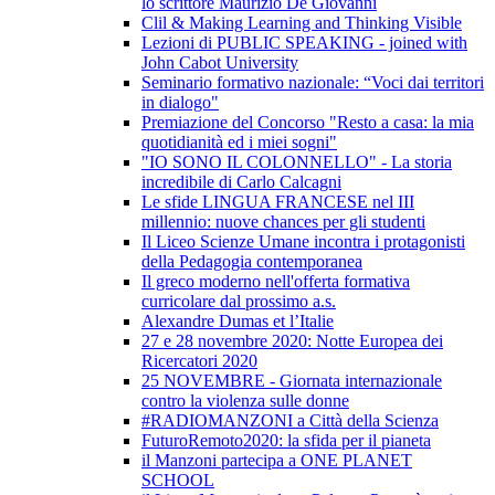
lo scrittore Maurizio De Giovanni
Clil & Making Learning and Thinking Visible
Lezioni di PUBLIC SPEAKING - joined with
John Cabot University
Seminario formativo nazionale: “Voci dai territori
in dialogo"
Premiazione del Concorso "Resto a casa: la mia
quotidianità ed i miei sogni"
"IO SONO IL COLONNELLO" - La storia
incredibile di Carlo Calcagni
Le sfide LINGUA FRANCESE nel III
millennio: nuove chances per gli studenti
Il Liceo Scienze Umane incontra i protagonisti
della Pedagogia contemporanea
Il greco moderno nell'offerta formativa
curricolare dal prossimo a.s.
Alexandre Dumas et l’Italie
27 e 28 novembre 2020: Notte Europea dei
Ricercatori 2020
25 NOVEMBRE - Giornata internazionale
contro la violenza sulle donne
#RADIOMANZONI a Città della Scienza
FuturoRemoto2020: la sfida per il pianeta
il Manzoni partecipa a ONE PLANET
SCHOOL