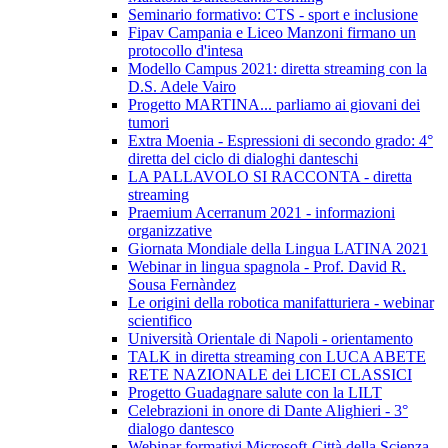
Seminario formativo: CTS - sport e inclusione
Fipav Campania e Liceo Manzoni firmano un
protocollo d'intesa
Modello Campus 2021: diretta streaming con la
D.S. Adele Vairo
Progetto MARTINA... parliamo ai giovani dei
tumori
Extra Moenia - Espressioni di secondo grado: 4°
diretta del ciclo di dialoghi danteschi
LA PALLAVOLO SI RACCONTA - diretta
streaming
Praemium Acerranum 2021 - informazioni
organizzative
Giornata Mondiale della Lingua LATINA 2021
Webinar in lingua spagnola - Prof. David R.
Sousa Fernàndez
Le origini della robotica manifatturiera - webinar
scientifico
Università Orientale di Napoli - orientamento
TALK in diretta streaming con LUCA ABETE
RETE NAZIONALE dei LICEI CLASSICI
Progetto Guadagnare salute con la LILT
Celebrazioni in onore di Dante Alighieri - 3°
dialogo dantesco
Webinar formativi Microsoft-Città della Scienza-