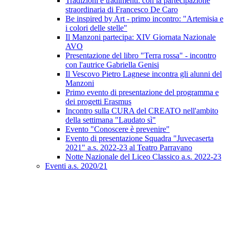
Tradizioni e tradimenti: con la partecipazione
straordinaria di Francesco De Caro
Be inspired by Art - primo incontro: "Artemisia e
i colori delle stelle"
Il Manzoni partecipa: XIV Giornata Nazionale
AVO
Presentazione del libro "Terra rossa" - incontro
con l'autrice Gabriella Genisi
Il Vescovo Pietro Lagnese incontra gli alunni del
Manzoni
Primo evento di presentazione del programma e
dei progetti Erasmus
Incontro sulla CURA del CREATO nell'ambito
della settimana "Laudato sì"
Evento "Conoscere è prevenire"
Evento di presentazione Squadra "Juvecaserta
2021" a.s. 2022-23 al Teatro Parravano
Notte Nazionale del Liceo Classico a.s. 2022-23
Eventi a.s. 2020/21