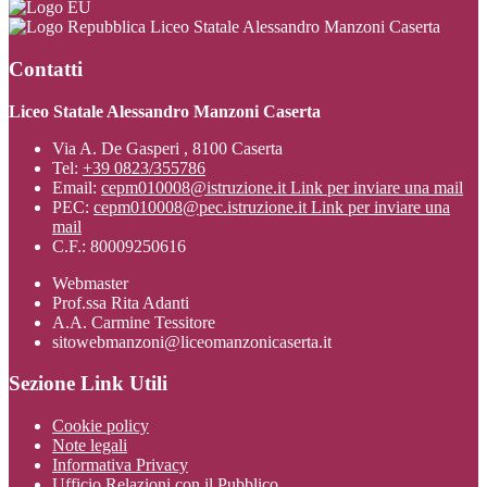
Liceo Statale Alessandro Manzoni Caserta
Contatti
Liceo Statale Alessandro Manzoni Caserta
Via A. De Gasperi , 8100 Caserta
Tel:
+39 0823/355786
Email:
cepm010008@istruzione.it
Link per inviare una mail
PEC:
cepm010008@pec.istruzione.it
Link per inviare una
mail
C.F.: 80009250616
Webmaster
Prof.ssa Rita Adanti
A.A. Carmine Tessitore
sitowebmanzoni@liceomanzonicaserta.it
Sezione Link Utili
Cookie policy
Note legali
Informativa Privacy
Ufficio Relazioni con il Pubblico