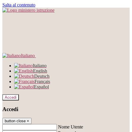
Salta al contenuto
Italiano
Italiano
English
Deutsch
Français
Español
Accedi
Accedi
button close
×
Nome Utente