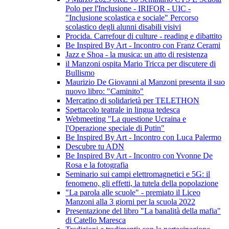
Polo per l'Inclusione - IRIFOR - UIC -
"Inclusione scolastica e sociale" Percorso
scolastico degli alunni disabili visivi
Procida. Carrefour di culture - reading e dibattito
Be Inspired By Art - Incontro con Franz Cerami
Jazz e Shoa - la musica: un atto di resistenza
il Manzoni ospita Mario Tricca per discutere di
Bullismo
Maurizio De Giovanni al Manzoni presenta il suo
nuovo libro: "Caminito"
Mercatino di solidarietà per TELETHON
Spettacolo teatrale in lingua tedesca
Webmeeting "La questione Ucraina e
l'Operazione speciale di Putin"
Be Inspired By Art - Incontro con Luca Palermo
Descubre tu ADN
Be Inspired By Art - Incontro con Yvonne De
Rosa e la fotografia
Seminario sui campi elettromagnetici e 5G: il
fenomeno, gli effetti, la tutela della popolazione
"La parola alle scuole" - premiato il Liceo
Manzoni alla 3 giorni per la scuola 2022
Presentazione del libro "La banalità della mafia"
di Catello Maresca