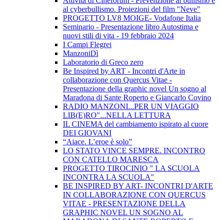
Attività di Cineforum - Prevenzione al bullismo e
al cyberbullismo. Proiezioni del film "Neve"
PROGETTO LV8 MOIGE- Vodafone Italia
Seminario - Presentazione libro Autostima e
nuovi stili di vita - 19 febbraio 2024
I Campi Flegrei
ManzoniDì
Laboratorio di Greco zero
Be Inspired by ART - Incontri d'Arte in
collaborazione con Quercus Vitae -
Presentazione della graphic novel Un sogno al
Maradona di Sante Roperto e Giancarlo Covino
RADIO MANZONI...PER UN VIAGGIO
LIB(E)RO"...NELLA LETTURA
IL CINEMA del cambiamento ispirato al cuore
DEI GIOVANI
“Aiace. L’eroe è solo”
LO STATO VINCE SEMPRE. INCONTRO
CON CATELLO MARESCA
PROGETTO TIROCINIO " LA SCUOLA
INCONTRA LA SCUOLA"
BE INSPIRED BY ART- INCONTRI D'ARTE
IN COLLABORAZIONE CON QUERCUS
VITAE - PRESENTAZIONE DELLA
GRAPHIC NOVEL UN SOGNO AL