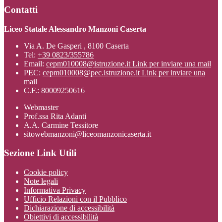
Contatti
Liceo Statale Alessandro Manzoni Caserta
Via A. De Gasperi , 8100 Caserta
Tel:
+39 0823/355786
Email:
cepm010008@istruzione.it
Link per inviare una mail
PEC:
cepm010008@pec.istruzione.it
Link per inviare una
mail
C.F.: 80009250616
Webmaster
Prof.ssa Rita Adanti
A.A. Carmine Tessitore
sitowebmanzoni@liceomanzonicaserta.it
Sezione Link Utili
Cookie policy
Note legali
Informativa Privacy
Ufficio Relazioni con il Pubblico
Dichiarazione di accessibilità
Obiettivi di accessibilità