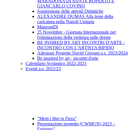
MARADONA DI SANTE ROPERTO E
GIANCARLO COVINO
Sospensione delle attività Didattiche
ALEXANDRE DUMAS Alla lente della
caricatura nella Napoli Unitaria
ManzoniDì
25 Novembre - Giornata Internazionale per
l'eliminazione della violenza sulle donne
BE INSIRED BY ART INCONTRI D'ARTE -
INCONTRO CON L'ARTISTA BIFIDO
Adesione Progetto David Giovani a.s. 2023/2024
Be inspired by art - incontri d'arte
Calendario Scolastico 2022-2023
Eventi a.s. 2022/23
"Metti i libri in Fiera”
Presentazione progetto (CWMUN) 2023 –
Emirates”