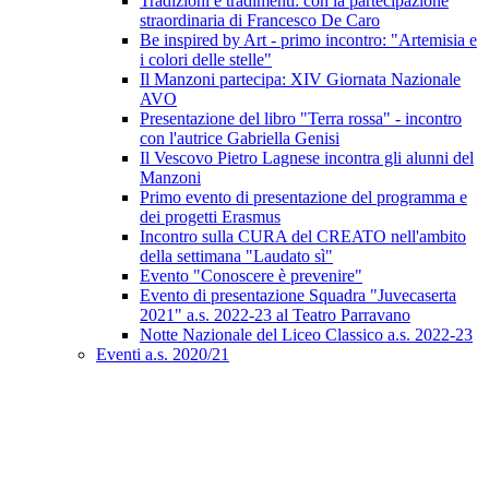
Tradizioni e tradimenti: con la partecipazione
straordinaria di Francesco De Caro
Be inspired by Art - primo incontro: "Artemisia e
i colori delle stelle"
Il Manzoni partecipa: XIV Giornata Nazionale
AVO
Presentazione del libro "Terra rossa" - incontro
con l'autrice Gabriella Genisi
Il Vescovo Pietro Lagnese incontra gli alunni del
Manzoni
Primo evento di presentazione del programma e
dei progetti Erasmus
Incontro sulla CURA del CREATO nell'ambito
della settimana "Laudato sì"
Evento "Conoscere è prevenire"
Evento di presentazione Squadra "Juvecaserta
2021" a.s. 2022-23 al Teatro Parravano
Notte Nazionale del Liceo Classico a.s. 2022-23
Eventi a.s. 2020/21