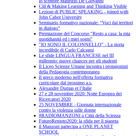
lo scrittore Maurizio De Giovanni
Clil & Making Learning and Thinking Visible
Lezioni di PUBLIC SPEAKING - joined with
John Cabot University
Seminario formativo nazionale: “Voci dai territori
in dialogo"
Premiazione del Concorso "Resto a casa: la mia
quotidianità ed i miei sogni"
"IO SONO IL COLONNELLO" - La storia
incredibile di Carlo Calcagni
Le sfide LINGUA FRANCESE nel III
millennio: nuove chances per gli studenti
Il Liceo Scienze Umane incontra i protagonisti
della Pedagogia contemporanea
Il greco moderno nell'offerta formativa
curricolare dal prossimo a.s.
Alexandre Dumas et l’Italie
27 e 28 novembre 2020: Notte Europea dei
Ricercatori 2020
25 NOVEMBRE - Giornata internazionale
contro la violenza sulle donne
#RADIOMANZONI a Città della Scienza
FuturoRemoto2020: la sfida per il pianeta
il Manzoni partecipa a ONE PLANET
SCHOOL