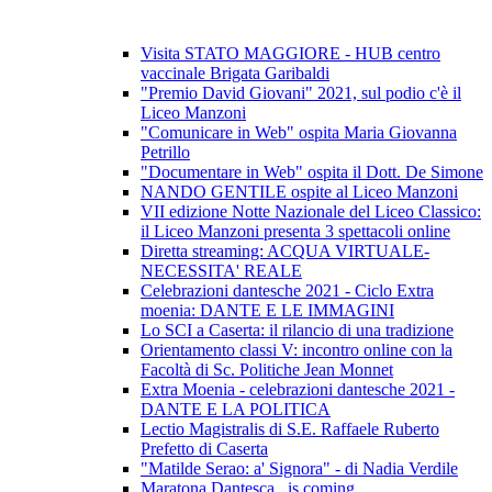
Visita STATO MAGGIORE - HUB centro
vaccinale Brigata Garibaldi
"Premio David Giovani" 2021, sul podio c'è il
Liceo Manzoni
"Comunicare in Web" ospita Maria Giovanna
Petrillo
"Documentare in Web" ospita il Dott. De Simone
NANDO GENTILE ospite al Liceo Manzoni
VII edizione Notte Nazionale del Liceo Classico:
il Liceo Manzoni presenta 3 spettacoli online
Diretta streaming: ACQUA VIRTUALE-
NECESSITA' REALE
Celebrazioni dantesche 2021 - Ciclo Extra
moenia: DANTE E LE IMMAGINI
Lo SCI a Caserta: il rilancio di una tradizione
Orientamento classi V: incontro online con la
Facoltà di Sc. Politiche Jean Monnet
Extra Moenia - celebrazioni dantesche 2021 -
DANTE E LA POLITICA
Lectio Magistralis di S.E. Raffaele Ruberto
Prefetto di Caserta
"Matilde Serao: a' Signora" - di Nadia Verdile
Maratona Dantesca...is coming