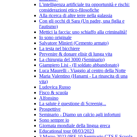
L'intelligenza artificiale tra opportunità e rischi:
considerazioni etico-filosofiche
Alla ricerca di altre terre nella galassia
Con gli occhi di Sara (Un padre, una figlia e
l'autismo)
Mettici la faccia: uno schiaffo alla criminalità!
Io sono originale
Salvatore Minieri (Cemento armato)
La testa nel bicchiere
Prevenire & donare elisir di lunga vita
La chirurgia del 3000 (Seminario)
Giampiero Lisi - (Il soldato abbandonato)
Luca Maurelli - Viaggio al centro della Notte
Maria Valentino (Hanami - La rinascita di una
vita)
Ludovica Russo
Fisco & scuola
Alfonsino
La salute è questione di Screenig...
Prospettive
Seminario - Diamo un calcio agli infortuni
Sono sempre io
Giornata mondiale della lingua greca
Educational tour 08/03/2023
3 Marzo 2023 0RE 10 Seminario CTS E Scuola