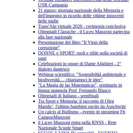
USR Campania
21 marzo: giornata nazionale della Memoria e
dell'impegno in ricordo delle vittime innocenti
delle mafie
Trans'Alp virtuale 2020 - cerimonia conclusiva
Olimpiadi Classiche - il Liceo Manzoni partecipa
alla fase nazionale
Presentazione del libro "Il Virus della
corruzione"
DONNE e SPORT: ruoli e sfide nella società di
oggi
Celebrazioni in onore di Dante Alighieri - 2°
dialogo dantesco
Webinar scientifico: "Sostenibilità ambientale e
biodiversità.... chiariamoci le idee"
"La Magia de las Matematicas", seminario in
lingua spagnola Prof. Fernando Blasco
Olimpiadi di Italiano - semifinali
Tra Sport e Memoria: il racconto di Oleg
Mandic', l'ultimo bambino uscito da Auschwitz
Un calcio al Bullismo - evento in streaming Fb
CampusManzoni
il Liceo Manzoni entra nella RNSS - Rete
Nazionale Scuole Smart