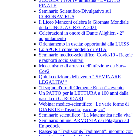
SCUOLA VIVA IV annualità - EVENTO
FINALE
Seminario Scientifico-Divulgativo sul
CORONAVIRUS
Il Liceo Manzoni celebra la Giornata Mondiale
della LINGUA GRECA 2021
Celebrazioni in onore di Dante Alighieri - 2°
appuntamento
Orientamento in uscita: opportunità alla LUISS
Lo SPORT come modello di VITA
Seminario medico-scientifico: Covid-19 - Regole
e rapporti socio-sanitari
Meccanismo di arresto dell'Infezione da Sars-
Cov2
Quinta edizione dell'evento " SEMINARE
LEGALITA' "
"Il sogno d'oro di Clemente Russo" - evento
Un PATTO per la LETTURA a 100 anni dalla
nascita di G. RODARI
Webinar medico-scientifico: "Le varie forme di
DIABETE e l'aspetto psicologico"
Seminario scientifico: "La Matematica nella vita"
Seminario online: ARMONIA dai Pitagorici ad
Empedocle
Rassegna "Tradizioni&Tradimenti": incontro con