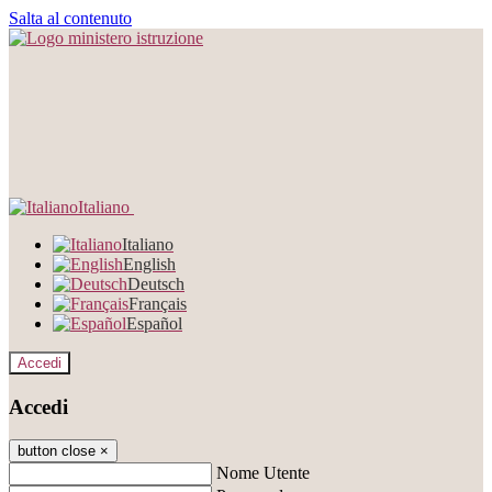
Salta al contenuto
Italiano
Italiano
English
Deutsch
Français
Español
Accedi
Accedi
button close
×
Nome Utente