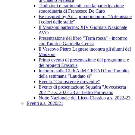
di Catello Maresca
Tradizioni e tradimenti: con la partecipazione
straordinaria di Francesco De Caro
Be inspired by Art - primo incontro: "Artemisia e
i colori delle stelle"
Il Manzoni partecipa: XIV Giornata Nazionale
AVO
Presentazione del libro "Terra rossa" - incontro
con l'autrice Gabriella Genisi
Il Vescovo Pietro Lagnese incontra gli alunni del
Manzoni
Primo evento di presentazione del programma e
dei progetti Erasmus
Incontro sulla CURA del CREATO nell'ambito
della settimana "Laudato sì"
Evento "Conoscere è prevenire"
Evento di presentazione Squadra "Juvecaserta
2021" a.s. 2022-23 al Teatro Parravano
Notte Nazionale del Liceo Classico a.s. 2022-23
Eventi a.s. 2020/21