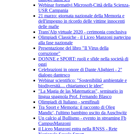
Webinar formativi Microsoft-Città della Scienza-
USR Campania
21 marzo: giornata nazionale della Memoria e
dell'impegno in ricordo delle vittime innocenti
delle mafie
Trans'Alp virtuale 2020 - cerimonia conclusiva
Olimpiadi Classiche - il Liceo Manzoni partecipa
alla fase nazionale
Presentazione del libro "Il Virus della
corruzione"
DONNE e SPORT: ruoli e sfide nella società di
oggi
Celebrazioni in onore di Dante Alighieri - 2°
dialogo dantesco
Webinar scientifico: "Sostenibilità ambientale e
biodiversità.... chiariamoci le idee"
"La Magia de las Matematicas", seminario in
lingua spagnola Prof. Fernando Blasco
Olimpiadi di Italiano - semifinali
Tra Sport e Memoria: il racconto di Oleg
Mandic', l'ultimo bambino uscito da Auschwitz
Un calcio al Bullismo - evento in streaming Fb
CampusManzoni
il Liceo Manzoni entra nella RNSS - Rete