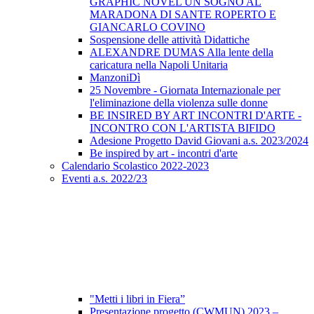
GRAPHIC NOVEL UN SOGNO AL
MARADONA DI SANTE ROPERTO E
GIANCARLO COVINO
Sospensione delle attività Didattiche
ALEXANDRE DUMAS Alla lente della
caricatura nella Napoli Unitaria
ManzoniDì
25 Novembre - Giornata Internazionale per
l'eliminazione della violenza sulle donne
BE INSIRED BY ART INCONTRI D'ARTE -
INCONTRO CON L'ARTISTA BIFIDO
Adesione Progetto David Giovani a.s. 2023/2024
Be inspired by art - incontri d'arte
Calendario Scolastico 2022-2023
Eventi a.s. 2022/23
"Metti i libri in Fiera”
Presentazione progetto (CWMUN) 2023 –