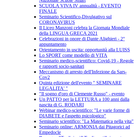
Nazionale Scuole Smart
SCUOLA VIVA IV annualità - EVENTO
FINALE
Seminario Scientifico-Divulgativo sul
CORONAVIRUS
Il Liceo Manzoni celebra la Giornata Mondiale
della LINGUA GRECA 2021
Celebrazioni in onore di Dante Alighieri - 2°
appuntamento
Orientamento in uscita: opportunità alla LUISS
Lo SPORT come modello di VITA
Seminario medico-scientifico: Covid-19 - Regole
e rapporti socio-sanitari
Meccanismo di arresto dell'Infezione da Sars-
Cov2
Quinta edizione dell'evento " SEMINARE
LEGALITA' "
"Il sogno d'oro di Clemente Russo" - evento
Un PATTO per la LETTURA a 100 anni dalla
nascita di G. RODARI
Webinar medico-scientifico: "Le varie forme di
DIABETE e l'aspetto psicologico"
Seminario scientifico: "La Matematica nella vita"
Seminario online: ARMONIA dai Pitagorici ad
Empedocle