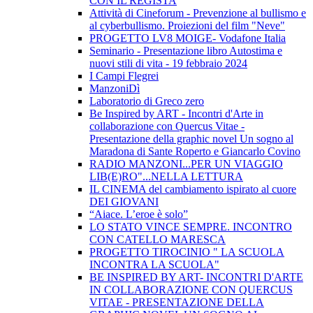
CON IL REGISTA
Attività di Cineforum - Prevenzione al bullismo e
al cyberbullismo. Proiezioni del film "Neve"
PROGETTO LV8 MOIGE- Vodafone Italia
Seminario - Presentazione libro Autostima e
nuovi stili di vita - 19 febbraio 2024
I Campi Flegrei
ManzoniDì
Laboratorio di Greco zero
Be Inspired by ART - Incontri d'Arte in
collaborazione con Quercus Vitae -
Presentazione della graphic novel Un sogno al
Maradona di Sante Roperto e Giancarlo Covino
RADIO MANZONI...PER UN VIAGGIO
LIB(E)RO"...NELLA LETTURA
IL CINEMA del cambiamento ispirato al cuore
DEI GIOVANI
“Aiace. L’eroe è solo”
LO STATO VINCE SEMPRE. INCONTRO
CON CATELLO MARESCA
PROGETTO TIROCINIO " LA SCUOLA
INCONTRA LA SCUOLA"
BE INSPIRED BY ART- INCONTRI D'ARTE
IN COLLABORAZIONE CON QUERCUS
VITAE - PRESENTAZIONE DELLA