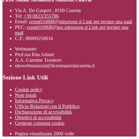
Via A. De Gasperi , 8100 Caserta
Tel:
+39 0823/355786
Email:
cepm010008@istruzione.it
Link per inviare una mail
PEC:
cepm010008@pec.istruzione.it
Link per inviare una
mail
C.F.: 80009250616
Webmaster
Prof.ssa Rita Adanti
A.A. Carmine Tessitore
sitowebmanzoni@liceomanzonicaserta.it
Sezione Link Utili
Cookie policy
Note legali
Informativa Privacy
Ufficio Relazioni con il Pubblico
Dichiarazione di accessibilità
Obiettivi di accessibilità
Gestione consensi cookie
Pagina visualizzata
2000
volte