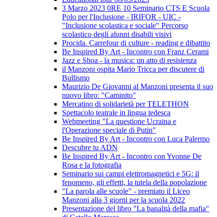
3 Marzo 2023 0RE 10 Seminario CTS E Scuola
Polo per l'Inclusione - IRIFOR - UIC -
"Inclusione scolastica e sociale" Percorso
scolastico degli alunni disabili visivi
Procida. Carrefour di culture - reading e dibattito
Be Inspired By Art - Incontro con Franz Cerami
Jazz e Shoa - la musica: un atto di resistenza
il Manzoni ospita Mario Tricca per discutere di
Bullismo
Maurizio De Giovanni al Manzoni presenta il suo
nuovo libro: "Caminito"
Mercatino di solidarietà per TELETHON
Spettacolo teatrale in lingua tedesca
Webmeeting "La questione Ucraina e
l'Operazione speciale di Putin"
Be Inspired By Art - Incontro con Luca Palermo
Descubre tu ADN
Be Inspired By Art - Incontro con Yvonne De
Rosa e la fotografia
Seminario sui campi elettromagnetici e 5G: il
fenomeno, gli effetti, la tutela della popolazione
"La parola alle scuole" - premiato il Liceo
Manzoni alla 3 giorni per la scuola 2022
Presentazione del libro "La banalità della mafia"