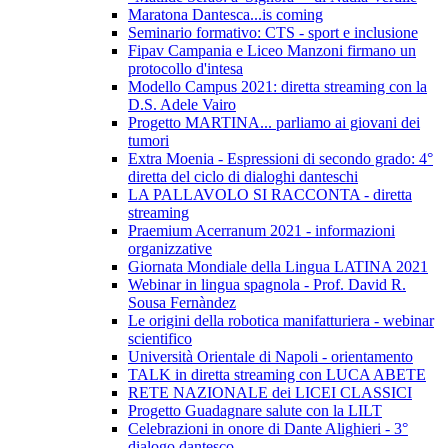
Maratona Dantesca...is coming
Seminario formativo: CTS - sport e inclusione
Fipav Campania e Liceo Manzoni firmano un
protocollo d'intesa
Modello Campus 2021: diretta streaming con la
D.S. Adele Vairo
Progetto MARTINA... parliamo ai giovani dei
tumori
Extra Moenia - Espressioni di secondo grado: 4°
diretta del ciclo di dialoghi danteschi
LA PALLAVOLO SI RACCONTA - diretta
streaming
Praemium Acerranum 2021 - informazioni
organizzative
Giornata Mondiale della Lingua LATINA 2021
Webinar in lingua spagnola - Prof. David R.
Sousa Fernàndez
Le origini della robotica manifatturiera - webinar
scientifico
Università Orientale di Napoli - orientamento
TALK in diretta streaming con LUCA ABETE
RETE NAZIONALE dei LICEI CLASSICI
Progetto Guadagnare salute con la LILT
Celebrazioni in onore di Dante Alighieri - 3°
dialogo dantesco