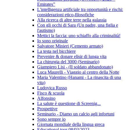
Emirates”
L'intelligenza artificiale tra opportunità e rischi:
considerazioni etico-filosofiche
Alla ricerca di altre terre nella galassia
Con gli occhi di Sara (Un padre, una figlia e
l'autismo)
Mettici la faccia: uno schiaffo alla criminalità!
Io sono originale
Salvatore Minieri (Cemento armato)
La testa nel bicchiere
Prevenire & donare elisir di lunga vita
La chirurgia del 3000 (Seminario)
Giampiero Lisi - (Il soldato abbandonato)
Luca Maurelli - Viaggio al centro della Notte
Maria Valentino (Hanami - La rinascita di una
vita)
Ludovica Russo
Fisco & scuola
Alfonsino
La salute è questione di Screenig...
Prospettive
Seminario - Diamo un calcio agli infortuni
Sono sempre io
Giornata mondiale della lingua greca
Educational tour 08/03/2023