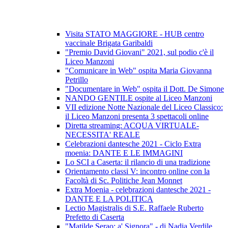
Visita STATO MAGGIORE - HUB centro
vaccinale Brigata Garibaldi
"Premio David Giovani" 2021, sul podio c'è il
Liceo Manzoni
"Comunicare in Web" ospita Maria Giovanna
Petrillo
"Documentare in Web" ospita il Dott. De Simone
NANDO GENTILE ospite al Liceo Manzoni
VII edizione Notte Nazionale del Liceo Classico:
il Liceo Manzoni presenta 3 spettacoli online
Diretta streaming: ACQUA VIRTUALE-
NECESSITA' REALE
Celebrazioni dantesche 2021 - Ciclo Extra
moenia: DANTE E LE IMMAGINI
Lo SCI a Caserta: il rilancio di una tradizione
Orientamento classi V: incontro online con la
Facoltà di Sc. Politiche Jean Monnet
Extra Moenia - celebrazioni dantesche 2021 -
DANTE E LA POLITICA
Lectio Magistralis di S.E. Raffaele Ruberto
Prefetto di Caserta
"Matilde Serao: a' Signora" - di Nadia Verdile