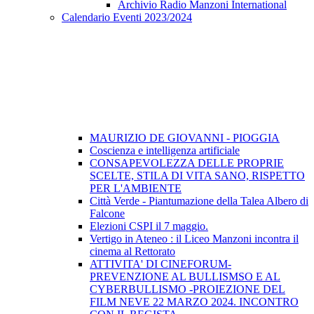
Archivio Radio Manzoni International
Calendario Eventi 2023/2024
MAURIZIO DE GIOVANNI - PIOGGIA
Coscienza e intelligenza artificiale
CONSAPEVOLEZZA DELLE PROPRIE
SCELTE, STILA DI VITA SANO, RISPETTO
PER L'AMBIENTE
Città Verde - Piantumazione della Talea Albero di
Falcone
Elezioni CSPI il 7 maggio.
Vertigo in Ateneo : il Liceo Manzoni incontra il
cinema al Rettorato
ATTIVITA' DI CINEFORUM-
PREVENZIONE AL BULLISMSO E AL
CYBERBULLISMO -PROIEZIONE DEL
FILM NEVE 22 MARZO 2024. INCONTRO