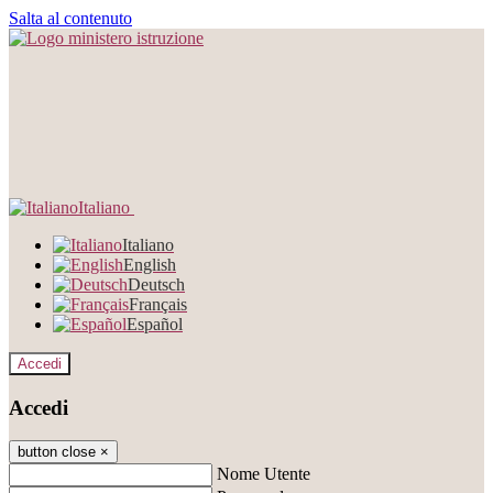
Salta al contenuto
Italiano
Italiano
English
Deutsch
Français
Español
Accedi
Accedi
button close
×
Nome Utente