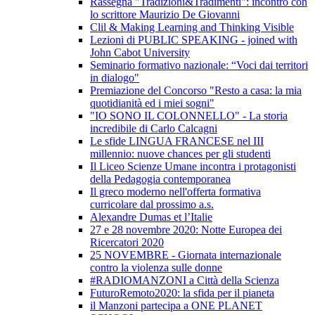
Rassegna "Tradizioni&Tradimenti": incontro con
lo scrittore Maurizio De Giovanni
Clil & Making Learning and Thinking Visible
Lezioni di PUBLIC SPEAKING - joined with
John Cabot University
Seminario formativo nazionale: “Voci dai territori
in dialogo"
Premiazione del Concorso "Resto a casa: la mia
quotidianità ed i miei sogni"
"IO SONO IL COLONNELLO" - La storia
incredibile di Carlo Calcagni
Le sfide LINGUA FRANCESE nel III
millennio: nuove chances per gli studenti
Il Liceo Scienze Umane incontra i protagonisti
della Pedagogia contemporanea
Il greco moderno nell'offerta formativa
curricolare dal prossimo a.s.
Alexandre Dumas et l’Italie
27 e 28 novembre 2020: Notte Europea dei
Ricercatori 2020
25 NOVEMBRE - Giornata internazionale
contro la violenza sulle donne
#RADIOMANZONI a Città della Scienza
FuturoRemoto2020: la sfida per il pianeta
il Manzoni partecipa a ONE PLANET