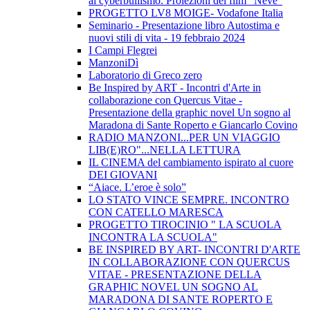
al cyberbullismo. Proiezioni del film "Neve"
PROGETTO LV8 MOIGE- Vodafone Italia
Seminario - Presentazione libro Autostima e
nuovi stili di vita - 19 febbraio 2024
I Campi Flegrei
ManzoniDì
Laboratorio di Greco zero
Be Inspired by ART - Incontri d'Arte in
collaborazione con Quercus Vitae -
Presentazione della graphic novel Un sogno al
Maradona di Sante Roperto e Giancarlo Covino
RADIO MANZONI...PER UN VIAGGIO
LIB(E)RO"...NELLA LETTURA
IL CINEMA del cambiamento ispirato al cuore
DEI GIOVANI
“Aiace. L’eroe è solo”
LO STATO VINCE SEMPRE. INCONTRO
CON CATELLO MARESCA
PROGETTO TIROCINIO " LA SCUOLA
INCONTRA LA SCUOLA"
BE INSPIRED BY ART- INCONTRI D'ARTE
IN COLLABORAZIONE CON QUERCUS
VITAE - PRESENTAZIONE DELLA
GRAPHIC NOVEL UN SOGNO AL
MARADONA DI SANTE ROPERTO E