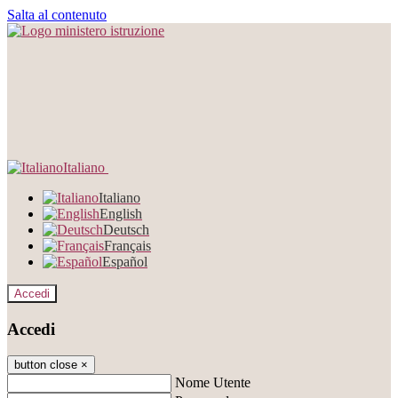
Salta al contenuto
Italiano
Italiano
English
Deutsch
Français
Español
Accedi
Accedi
button close
×
Nome Utente