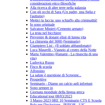
considerazioni etico-filosofiche
Alla ricerca di altre terre nella galassia
Con gli occhi di Sara (Un padre, una figlia e
l'autismo)
Mettici la faccia: uno schiaffo alla criminalità!
Io sono originale
Salvatore Minieri (Cemento armato)
La testa nel bicchiere
Prevenire & donare elisir di lunga vita
La chirurgia del 3000 (Seminario)
Giampiero Lisi - (Il soldato abbandonato)
Luca Maurelli - Viaggio al centro della Notte
Maria Valentino (Hanami - La rinascita di una
vita)
Ludovica Russo
Fisco & scuola
Alfonsino
La salute è questione di Screenig...
Prospettive
Seminario - Diamo un calcio agli infortuni
Sono sempre io
Giornata mondiale della lingua greca
Educational tour 08/03/2023
3 Marzo 2023 0RE 10 Seminario CTS E Scuola
Polo per l'Inclusione - IRIFOR - UIC -