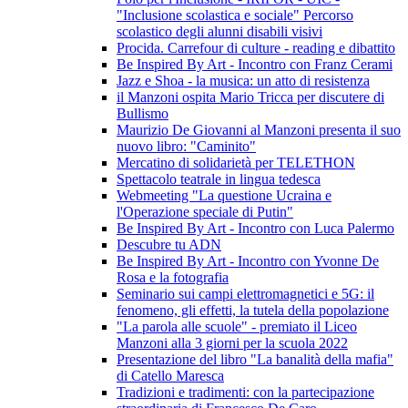
"Inclusione scolastica e sociale" Percorso
scolastico degli alunni disabili visivi
Procida. Carrefour di culture - reading e dibattito
Be Inspired By Art - Incontro con Franz Cerami
Jazz e Shoa - la musica: un atto di resistenza
il Manzoni ospita Mario Tricca per discutere di
Bullismo
Maurizio De Giovanni al Manzoni presenta il suo
nuovo libro: "Caminito"
Mercatino di solidarietà per TELETHON
Spettacolo teatrale in lingua tedesca
Webmeeting "La questione Ucraina e
l'Operazione speciale di Putin"
Be Inspired By Art - Incontro con Luca Palermo
Descubre tu ADN
Be Inspired By Art - Incontro con Yvonne De
Rosa e la fotografia
Seminario sui campi elettromagnetici e 5G: il
fenomeno, gli effetti, la tutela della popolazione
"La parola alle scuole" - premiato il Liceo
Manzoni alla 3 giorni per la scuola 2022
Presentazione del libro "La banalità della mafia"
di Catello Maresca
Tradizioni e tradimenti: con la partecipazione