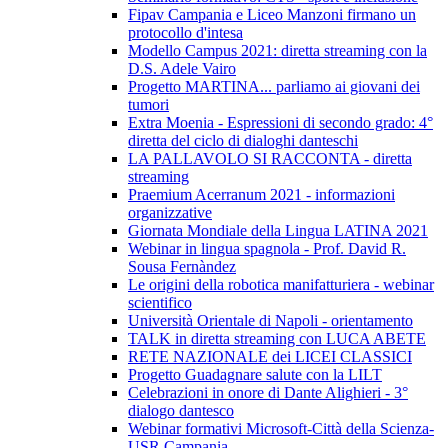
Fipav Campania e Liceo Manzoni firmano un
protocollo d'intesa
Modello Campus 2021: diretta streaming con la
D.S. Adele Vairo
Progetto MARTINA... parliamo ai giovani dei
tumori
Extra Moenia - Espressioni di secondo grado: 4°
diretta del ciclo di dialoghi danteschi
LA PALLAVOLO SI RACCONTA - diretta
streaming
Praemium Acerranum 2021 - informazioni
organizzative
Giornata Mondiale della Lingua LATINA 2021
Webinar in lingua spagnola - Prof. David R.
Sousa Fernàndez
Le origini della robotica manifatturiera - webinar
scientifico
Università Orientale di Napoli - orientamento
TALK in diretta streaming con LUCA ABETE
RETE NAZIONALE dei LICEI CLASSICI
Progetto Guadagnare salute con la LILT
Celebrazioni in onore di Dante Alighieri - 3°
dialogo dantesco
Webinar formativi Microsoft-Città della Scienza-
USR Campania