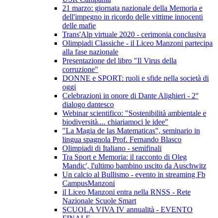
21 marzo: giornata nazionale della Memoria e
dell'impegno in ricordo delle vittime innocenti
delle mafie
Trans'Alp virtuale 2020 - cerimonia conclusiva
Olimpiadi Classiche - il Liceo Manzoni partecipa
alla fase nazionale
Presentazione del libro "Il Virus della
corruzione"
DONNE e SPORT: ruoli e sfide nella società di
oggi
Celebrazioni in onore di Dante Alighieri - 2°
dialogo dantesco
Webinar scientifico: "Sostenibilità ambientale e
biodiversità.... chiariamoci le idee"
"La Magia de las Matematicas", seminario in
lingua spagnola Prof. Fernando Blasco
Olimpiadi di Italiano - semifinali
Tra Sport e Memoria: il racconto di Oleg
Mandic', l'ultimo bambino uscito da Auschwitz
Un calcio al Bullismo - evento in streaming Fb
CampusManzoni
il Liceo Manzoni entra nella RNSS - Rete
Nazionale Scuole Smart
SCUOLA VIVA IV annualità - EVENTO