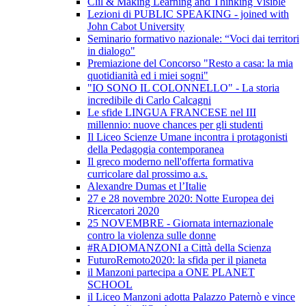
Clil & Making Learning and Thinking Visible
Lezioni di PUBLIC SPEAKING - joined with
John Cabot University
Seminario formativo nazionale: “Voci dai territori
in dialogo"
Premiazione del Concorso "Resto a casa: la mia
quotidianità ed i miei sogni"
"IO SONO IL COLONNELLO" - La storia
incredibile di Carlo Calcagni
Le sfide LINGUA FRANCESE nel III
millennio: nuove chances per gli studenti
Il Liceo Scienze Umane incontra i protagonisti
della Pedagogia contemporanea
Il greco moderno nell'offerta formativa
curricolare dal prossimo a.s.
Alexandre Dumas et l’Italie
27 e 28 novembre 2020: Notte Europea dei
Ricercatori 2020
25 NOVEMBRE - Giornata internazionale
contro la violenza sulle donne
#RADIOMANZONI a Città della Scienza
FuturoRemoto2020: la sfida per il pianeta
il Manzoni partecipa a ONE PLANET
SCHOOL
il Liceo Manzoni adotta Palazzo Paternò e vince