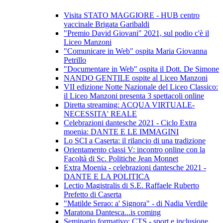
Visita STATO MAGGIORE - HUB centro
vaccinale Brigata Garibaldi
"Premio David Giovani" 2021, sul podio c'è il
Liceo Manzoni
"Comunicare in Web" ospita Maria Giovanna
Petrillo
"Documentare in Web" ospita il Dott. De Simone
NANDO GENTILE ospite al Liceo Manzoni
VII edizione Notte Nazionale del Liceo Classico:
il Liceo Manzoni presenta 3 spettacoli online
Diretta streaming: ACQUA VIRTUALE-
NECESSITA' REALE
Celebrazioni dantesche 2021 - Ciclo Extra
moenia: DANTE E LE IMMAGINI
Lo SCI a Caserta: il rilancio di una tradizione
Orientamento classi V: incontro online con la
Facoltà di Sc. Politiche Jean Monnet
Extra Moenia - celebrazioni dantesche 2021 -
DANTE E LA POLITICA
Lectio Magistralis di S.E. Raffaele Ruberto
Prefetto di Caserta
"Matilde Serao: a' Signora" - di Nadia Verdile
Maratona Dantesca...is coming
Seminario formativo: CTS - sport e inclusione