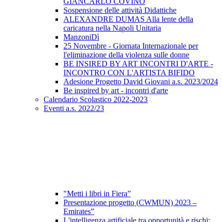
GIANCARLO COVINO
Sospensione delle attività Didattiche
ALEXANDRE DUMAS Alla lente della
caricatura nella Napoli Unitaria
ManzoniDì
25 Novembre - Giornata Internazionale per
l'eliminazione della violenza sulle donne
BE INSIRED BY ART INCONTRI D'ARTE -
INCONTRO CON L'ARTISTA BIFIDO
Adesione Progetto David Giovani a.s. 2023/2024
Be inspired by art - incontri d'arte
Calendario Scolastico 2022-2023
Eventi a.s. 2022/23
"Metti i libri in Fiera”
Presentazione progetto (CWMUN) 2023 –
Emirates”
L'intelligenza artificiale tra opportunità e rischi: