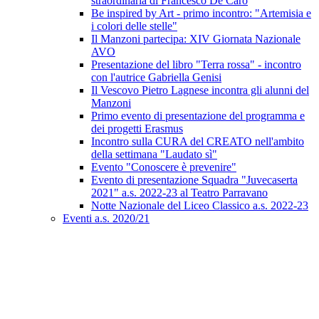
straordinaria di Francesco De Caro
Be inspired by Art - primo incontro: "Artemisia e
i colori delle stelle"
Il Manzoni partecipa: XIV Giornata Nazionale
AVO
Presentazione del libro "Terra rossa" - incontro
con l'autrice Gabriella Genisi
Il Vescovo Pietro Lagnese incontra gli alunni del
Manzoni
Primo evento di presentazione del programma e
dei progetti Erasmus
Incontro sulla CURA del CREATO nell'ambito
della settimana "Laudato sì"
Evento "Conoscere è prevenire"
Evento di presentazione Squadra "Juvecaserta
2021" a.s. 2022-23 al Teatro Parravano
Notte Nazionale del Liceo Classico a.s. 2022-23
Eventi a.s. 2020/21