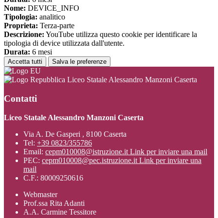
Nome:
DEVICE_INFO
Tipologia:
analitico
Proprieta:
Terza-parte
Descrizione:
YouTube utilizza questo cookie per identificare la
tipologia di device utilizzata dall'utente.
Durata:
6 mesi
Accetta tutti
Salva le preferenze
Liceo Statale Alessandro Manzoni Caserta
Contatti
Liceo Statale Alessandro Manzoni Caserta
Via A. De Gasperi , 8100 Caserta
Tel:
+39 0823/355786
Email:
cepm010008@istruzione.it
Link per inviare una mail
PEC:
cepm010008@pec.istruzione.it
Link per inviare una
mail
C.F.: 80009250616
Webmaster
Prof.ssa Rita Adanti
A.A. Carmine Tessitore