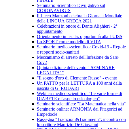
FINALE
Seminario Scientifico-Divulgativo sul
CORONAVIRUS
Il Liceo Manzoni celebra la Giornata Mondiale
della LINGUA GRECA 2021
Celebrazioni in onore di Dante Alighieri - 2°
appuntamento
Orientamento in uscita: opportunità alla LUISS
Lo SPORT come modello di VITA
Seminario medico-scientifico: Covid-19 - Regole
e rapporti socio-sanitari
Meccanismo di arresto dell'Infezione da Sars-
Cov2
Quinta edizione dell'evento " SEMINARE
LEGALITA' "
"Il sogno d'oro di Clemente Russo" - evento
Un PATTO per la LETTURA a 100 anni dalla
nascita di G. RODARI
Webinar medico-scientifico: "Le varie forme di
DIABETE e l'aspetto psicologico"
Seminario scientifico: "La Matematica nella vita"
Seminario online: ARMONIA dai Pitagorici ad
Empedocle
Rassegna "Tradizioni&Tradimenti": incontro con
lo scrittore Maurizio De Giovanni