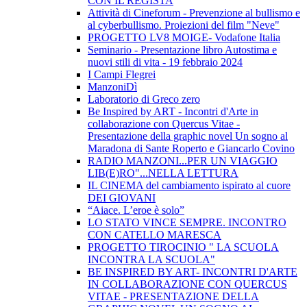
CON IL REGISTA
Attività di Cineforum - Prevenzione al bullismo e
al cyberbullismo. Proiezioni del film "Neve"
PROGETTO LV8 MOIGE- Vodafone Italia
Seminario - Presentazione libro Autostima e
nuovi stili di vita - 19 febbraio 2024
I Campi Flegrei
ManzoniDì
Laboratorio di Greco zero
Be Inspired by ART - Incontri d'Arte in
collaborazione con Quercus Vitae -
Presentazione della graphic novel Un sogno al
Maradona di Sante Roperto e Giancarlo Covino
RADIO MANZONI...PER UN VIAGGIO
LIB(E)RO"...NELLA LETTURA
IL CINEMA del cambiamento ispirato al cuore
DEI GIOVANI
“Aiace. L’eroe è solo”
LO STATO VINCE SEMPRE. INCONTRO
CON CATELLO MARESCA
PROGETTO TIROCINIO " LA SCUOLA
INCONTRA LA SCUOLA"
BE INSPIRED BY ART- INCONTRI D'ARTE
IN COLLABORAZIONE CON QUERCUS
VITAE - PRESENTAZIONE DELLA