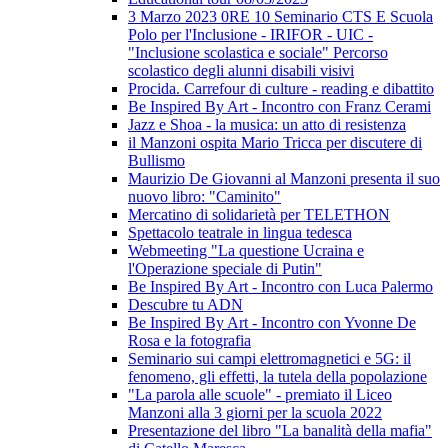
3 Marzo 2023 0RE 10 Seminario CTS E Scuola
Polo per l'Inclusione - IRIFOR - UIC -
"Inclusione scolastica e sociale" Percorso
scolastico degli alunni disabili visivi
Procida. Carrefour di culture - reading e dibattito
Be Inspired By Art - Incontro con Franz Cerami
Jazz e Shoa - la musica: un atto di resistenza
il Manzoni ospita Mario Tricca per discutere di
Bullismo
Maurizio De Giovanni al Manzoni presenta il suo
nuovo libro: "Caminito"
Mercatino di solidarietà per TELETHON
Spettacolo teatrale in lingua tedesca
Webmeeting "La questione Ucraina e
l'Operazione speciale di Putin"
Be Inspired By Art - Incontro con Luca Palermo
Descubre tu ADN
Be Inspired By Art - Incontro con Yvonne De
Rosa e la fotografia
Seminario sui campi elettromagnetici e 5G: il
fenomeno, gli effetti, la tutela della popolazione
"La parola alle scuole" - premiato il Liceo
Manzoni alla 3 giorni per la scuola 2022
Presentazione del libro "La banalità della mafia"