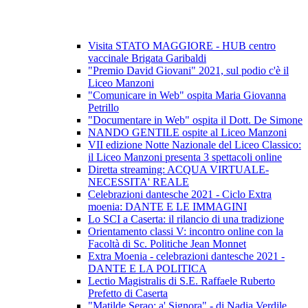
Visita STATO MAGGIORE - HUB centro
vaccinale Brigata Garibaldi
"Premio David Giovani" 2021, sul podio c'è il
Liceo Manzoni
"Comunicare in Web" ospita Maria Giovanna
Petrillo
"Documentare in Web" ospita il Dott. De Simone
NANDO GENTILE ospite al Liceo Manzoni
VII edizione Notte Nazionale del Liceo Classico:
il Liceo Manzoni presenta 3 spettacoli online
Diretta streaming: ACQUA VIRTUALE-
NECESSITA' REALE
Celebrazioni dantesche 2021 - Ciclo Extra
moenia: DANTE E LE IMMAGINI
Lo SCI a Caserta: il rilancio di una tradizione
Orientamento classi V: incontro online con la
Facoltà di Sc. Politiche Jean Monnet
Extra Moenia - celebrazioni dantesche 2021 -
DANTE E LA POLITICA
Lectio Magistralis di S.E. Raffaele Ruberto
Prefetto di Caserta
"Matilde Serao: a' Signora" - di Nadia Verdile