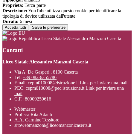
Proprieta:
Terza-parte
Descrizione:
YouTube utilizza questo cookie per identificare la
tipologia di device utilizzata dall'utente.
Durata:
6 mesi
Accetta tutti
Salva le preferenze
Liceo Statale Alessandro Manzoni Caserta
Contatti
Liceo Statale Alessandro Manzoni Caserta
Via A. De Gasperi , 8100 Caserta
Tel:
+39 0823/355786
Email:
cepm010008@istruzione.it
Link per inviare una mail
PEC:
cepm010008@pec.istruzione.it
Link per inviare una
mail
C.F.: 80009250616
Webmaster
Prof.ssa Rita Adanti
A.A. Carmine Tessitore
sitowebmanzoni@liceomanzonicaserta.it