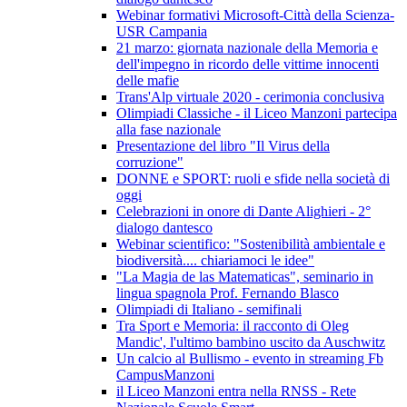
Webinar formativi Microsoft-Città della Scienza-
USR Campania
21 marzo: giornata nazionale della Memoria e
dell'impegno in ricordo delle vittime innocenti
delle mafie
Trans'Alp virtuale 2020 - cerimonia conclusiva
Olimpiadi Classiche - il Liceo Manzoni partecipa
alla fase nazionale
Presentazione del libro "Il Virus della
corruzione"
DONNE e SPORT: ruoli e sfide nella società di
oggi
Celebrazioni in onore di Dante Alighieri - 2°
dialogo dantesco
Webinar scientifico: "Sostenibilità ambientale e
biodiversità.... chiariamoci le idee"
"La Magia de las Matematicas", seminario in
lingua spagnola Prof. Fernando Blasco
Olimpiadi di Italiano - semifinali
Tra Sport e Memoria: il racconto di Oleg
Mandic', l'ultimo bambino uscito da Auschwitz
Un calcio al Bullismo - evento in streaming Fb
CampusManzoni
il Liceo Manzoni entra nella RNSS - Rete