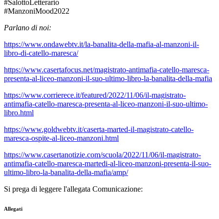
#SalottoLetterario
#ManzoniMood2022
Parlano di noi:
https://www.ondawebtv.it/la-banalita-della-mafia-al-manzoni-il-
libro-di-catello-maresca/
https://www.casertafocus.net/magistrato-antimafia-catello-maresca-
presenta-al-liceo-manzoni-il-suo-ultimo-libro-la-banalita-della-mafia
https://www.corrierece.it/featured/2022/11/06/il-magistrato-
antimafia-catello-maresca-presenta-al-liceo-manzoni-il-suo-ultimo-
libro.html
https://www.goldwebtv.it/caserta-marted-il-magistrato-catello-
maresca-ospite-al-liceo-manzoni.html
https://www.casertanotizie.com/scuola/2022/11/06/il-magistrato-
antimafia-catello-maresca-martedi-al-liceo-manzoni-presenta-il-suo-
ultimo-libro-la-banalita-della-mafia/amp/
Si prega di leggere l'allegata Comunicazione:
Allegati