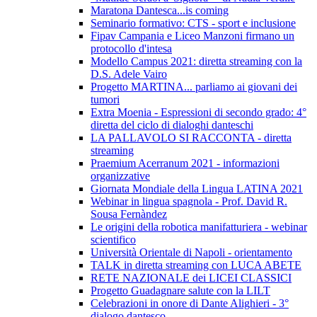
Maratona Dantesca...is coming
Seminario formativo: CTS - sport e inclusione
Fipav Campania e Liceo Manzoni firmano un
protocollo d'intesa
Modello Campus 2021: diretta streaming con la
D.S. Adele Vairo
Progetto MARTINA... parliamo ai giovani dei
tumori
Extra Moenia - Espressioni di secondo grado: 4°
diretta del ciclo di dialoghi danteschi
LA PALLAVOLO SI RACCONTA - diretta
streaming
Praemium Acerranum 2021 - informazioni
organizzative
Giornata Mondiale della Lingua LATINA 2021
Webinar in lingua spagnola - Prof. David R.
Sousa Fernàndez
Le origini della robotica manifatturiera - webinar
scientifico
Università Orientale di Napoli - orientamento
TALK in diretta streaming con LUCA ABETE
RETE NAZIONALE dei LICEI CLASSICI
Progetto Guadagnare salute con la LILT
Celebrazioni in onore di Dante Alighieri - 3°
dialogo dantesco