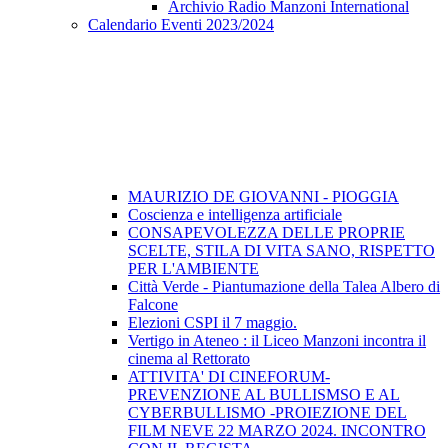
Archivio Radio Manzoni International
Calendario Eventi 2023/2024
MAURIZIO DE GIOVANNI - PIOGGIA
Coscienza e intelligenza artificiale
CONSAPEVOLEZZA DELLE PROPRIE
SCELTE, STILA DI VITA SANO, RISPETTO
PER L'AMBIENTE
Città Verde - Piantumazione della Talea Albero di
Falcone
Elezioni CSPI il 7 maggio.
Vertigo in Ateneo : il Liceo Manzoni incontra il
cinema al Rettorato
ATTIVITA' DI CINEFORUM-
PREVENZIONE AL BULLISMSO E AL
CYBERBULLISMO -PROIEZIONE DEL
FILM NEVE 22 MARZO 2024. INCONTRO