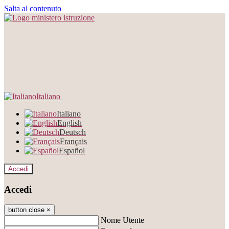
Salta al contenuto
Italiano
Italiano
English
Deutsch
Français
Español
Accedi
Accedi
button close
×
Nome Utente