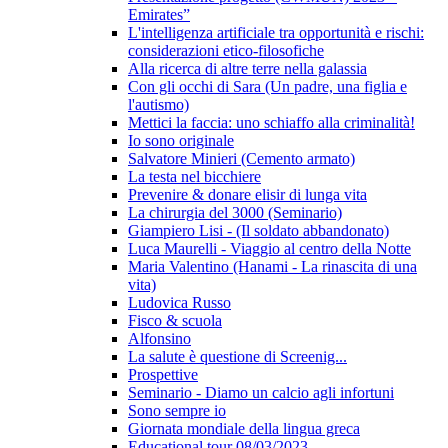
Emirates”
L'intelligenza artificiale tra opportunità e rischi:
considerazioni etico-filosofiche
Alla ricerca di altre terre nella galassia
Con gli occhi di Sara (Un padre, una figlia e
l'autismo)
Mettici la faccia: uno schiaffo alla criminalità!
Io sono originale
Salvatore Minieri (Cemento armato)
La testa nel bicchiere
Prevenire & donare elisir di lunga vita
La chirurgia del 3000 (Seminario)
Giampiero Lisi - (Il soldato abbandonato)
Luca Maurelli - Viaggio al centro della Notte
Maria Valentino (Hanami - La rinascita di una
vita)
Ludovica Russo
Fisco & scuola
Alfonsino
La salute è questione di Screenig...
Prospettive
Seminario - Diamo un calcio agli infortuni
Sono sempre io
Giornata mondiale della lingua greca
Educational tour 08/03/2023