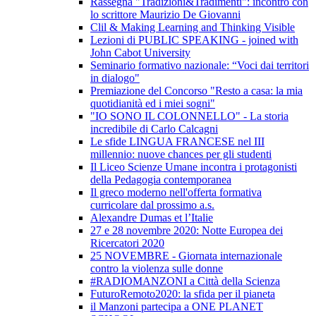
Rassegna "Tradizioni&Tradimenti": incontro con
lo scrittore Maurizio De Giovanni
Clil & Making Learning and Thinking Visible
Lezioni di PUBLIC SPEAKING - joined with
John Cabot University
Seminario formativo nazionale: “Voci dai territori
in dialogo"
Premiazione del Concorso "Resto a casa: la mia
quotidianità ed i miei sogni"
"IO SONO IL COLONNELLO" - La storia
incredibile di Carlo Calcagni
Le sfide LINGUA FRANCESE nel III
millennio: nuove chances per gli studenti
Il Liceo Scienze Umane incontra i protagonisti
della Pedagogia contemporanea
Il greco moderno nell'offerta formativa
curricolare dal prossimo a.s.
Alexandre Dumas et l’Italie
27 e 28 novembre 2020: Notte Europea dei
Ricercatori 2020
25 NOVEMBRE - Giornata internazionale
contro la violenza sulle donne
#RADIOMANZONI a Città della Scienza
FuturoRemoto2020: la sfida per il pianeta
il Manzoni partecipa a ONE PLANET