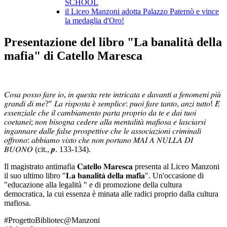
SCHOOL
il Liceo Manzoni adotta Palazzo Paternò e vince
la medaglia d'Oro!
Presentazione del libro "La banalità della
mafia" di Catello Maresca
𝐶𝑜𝑠𝑎 𝑝𝑜𝑠𝑠𝑜 𝑓𝑎𝑟𝑒 𝑖𝑜, 𝑖𝑛 𝑞𝑢𝑒𝑠𝑡𝑎 𝑟𝑒𝑡𝑒 𝑖𝑛𝑡𝑟𝑖𝑐𝑎𝑡𝑎 𝑒 𝑑𝑎𝑣𝑎𝑛𝑡𝑖 𝑎 𝑓𝑒𝑛𝑜𝑚𝑒𝑛𝑖 𝑝𝑖𝑢̀
𝑔𝑟𝑎𝑛𝑑𝑖 𝑑𝑖 𝑚𝑒?" 𝐿𝑎 𝑟𝑖𝑠𝑝𝑜𝑠𝑡𝑎 𝑒̀ 𝑠𝑒𝑚𝑝𝑙𝑖𝑐𝑒: 𝑝𝑢𝑜𝑖 𝑓𝑎𝑟𝑒 𝑡𝑎𝑛𝑡𝑜, 𝑎𝑛𝑧𝑖 𝑡𝑢𝑡𝑡𝑜! 𝐸̀
𝑒𝑠𝑠𝑒𝑛𝑧𝑖𝑎𝑙𝑒 𝑐ℎ𝑒 𝑖𝑙 𝑐𝑎𝑚𝑏𝑖𝑎𝑚𝑒𝑛𝑡𝑜 𝑝𝑎𝑟𝑡𝑎 𝑝𝑟𝑜𝑝𝑟𝑖𝑜 𝑑𝑎 𝑡𝑒 𝑒 𝑑𝑎𝑖 𝑡𝑢𝑜𝑖
𝑐𝑜𝑒𝑡𝑎𝑛𝑒𝑖; 𝑛𝑜𝑛 𝑏𝑖𝑠𝑜𝑔𝑛𝑎 𝑐𝑒𝑑𝑒𝑟𝑒 𝑎𝑙𝑙𝑎 𝑚𝑒𝑛𝑡𝑎𝑙𝑖𝑡𝑎̀ 𝑚𝑎𝑓𝑖𝑜𝑠𝑎 𝑒 𝑙𝑎𝑠𝑐𝑖𝑎𝑟𝑠𝑖
𝑖𝑛𝑔𝑎𝑛𝑛𝑎𝑟𝑒 𝑑𝑎𝑙𝑙𝑒 𝑓𝑎𝑙𝑠𝑒 𝑝𝑟𝑜𝑠𝑝𝑒𝑡𝑡𝑖𝑣𝑒 𝑐ℎ𝑒 𝑙𝑒 𝑎𝑠𝑠𝑜𝑐𝑖𝑎𝑧𝑖𝑜𝑛𝑖 𝑐𝑟𝑖𝑚𝑖𝑛𝑎𝑙𝑖
𝑜𝑓𝑓𝑟𝑜𝑛𝑜: 𝑎𝑏𝑏𝑖𝑎𝑚𝑜 𝑣𝑖𝑠𝑡𝑜 𝑐ℎ𝑒 𝑛𝑜𝑛 𝑝𝑜𝑟𝑡𝑎𝑛𝑜 𝑀𝐴𝐼 𝐴 𝑁𝑈𝐿𝐿𝐴 𝐷𝐼
𝐵𝑈𝑂𝑁𝑂 (cit., 𝒑. 133-134).
Il magistrato antimafia 𝐂𝐚𝐭𝐞𝐥𝐥𝐨 𝐌𝐚𝐫𝐞𝐬𝐜𝐚 presenta al Liceo Manzoni
il suo ultimo libro "𝐋𝐚 𝐛𝐚𝐧𝐚𝐥𝐢𝐭𝐚̀ 𝐝𝐞𝐥𝐥𝐚 𝐦𝐚𝐟𝐢𝐚". Un'occasione di
"educazione alla legalità " e di promozione della cultura
democratica, la cui essenza è minata alle radici proprio dalla cultura
mafiosa.
#ProgettoBibliotec@Manzoni