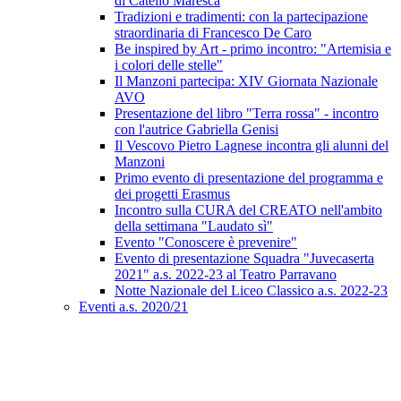
di Catello Maresca
Tradizioni e tradimenti: con la partecipazione
straordinaria di Francesco De Caro
Be inspired by Art - primo incontro: "Artemisia e
i colori delle stelle"
Il Manzoni partecipa: XIV Giornata Nazionale
AVO
Presentazione del libro "Terra rossa" - incontro
con l'autrice Gabriella Genisi
Il Vescovo Pietro Lagnese incontra gli alunni del
Manzoni
Primo evento di presentazione del programma e
dei progetti Erasmus
Incontro sulla CURA del CREATO nell'ambito
della settimana "Laudato sì"
Evento "Conoscere è prevenire"
Evento di presentazione Squadra "Juvecaserta
2021" a.s. 2022-23 al Teatro Parravano
Notte Nazionale del Liceo Classico a.s. 2022-23
Eventi a.s. 2020/21