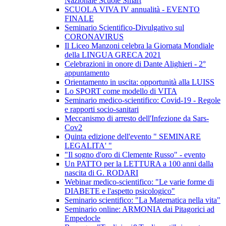
Nazionale Scuole Smart
SCUOLA VIVA IV annualità - EVENTO
FINALE
Seminario Scientifico-Divulgativo sul
CORONAVIRUS
Il Liceo Manzoni celebra la Giornata Mondiale
della LINGUA GRECA 2021
Celebrazioni in onore di Dante Alighieri - 2°
appuntamento
Orientamento in uscita: opportunità alla LUISS
Lo SPORT come modello di VITA
Seminario medico-scientifico: Covid-19 - Regole
e rapporti socio-sanitari
Meccanismo di arresto dell'Infezione da Sars-
Cov2
Quinta edizione dell'evento " SEMINARE
LEGALITA' "
"Il sogno d'oro di Clemente Russo" - evento
Un PATTO per la LETTURA a 100 anni dalla
nascita di G. RODARI
Webinar medico-scientifico: "Le varie forme di
DIABETE e l'aspetto psicologico"
Seminario scientifico: "La Matematica nella vita"
Seminario online: ARMONIA dai Pitagorici ad
Empedocle