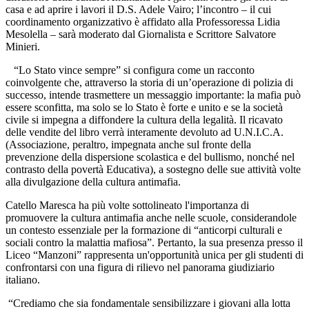
casa e ad aprire i lavori il D.S. Adele Vairo; l’incontro – il cui
coordinamento organizzativo è affidato alla Professoressa Lidia
Mesolella – sarà moderato dal Giornalista e Scrittore Salvatore
Minieri.
“Lo Stato vince sempre” si configura come un racconto
coinvolgente che, attraverso la storia di un’operazione di polizia di
successo, intende trasmettere un messaggio importante: la mafia può
essere sconfitta, ma solo se lo Stato è forte e unito e se la società
civile si impegna a diffondere la cultura della legalità. Il ricavato
delle vendite del libro verrà interamente devoluto ad U.N.I.C.A.
(Associazione, peraltro, impegnata anche sul fronte della
prevenzione della dispersione scolastica e del bullismo, nonché nel
contrasto della povertà Educativa), a sostegno delle sue attività volte
alla divulgazione della cultura antimafia.
Catello Maresca ha più volte sottolineato l'importanza di
promuovere la cultura antimafia anche nelle scuole, considerandole
un contesto essenziale per la formazione di “anticorpi culturali e
sociali contro la malattia mafiosa”. Pertanto, la sua presenza presso il
Liceo “Manzoni” rappresenta un'opportunità unica per gli studenti di
confrontarsi con una figura di rilievo nel panorama giudiziario
italiano.
“Crediamo che sia fondamentale sensibilizzare i giovani alla lotta