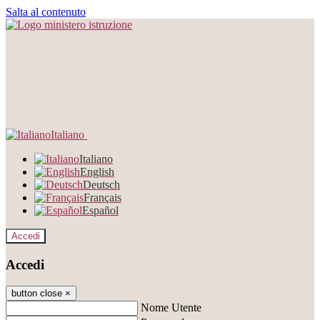
Salta al contenuto
Italiano
Italiano
English
Deutsch
Français
Español
Accedi
Accedi
button close
×
Nome Utente