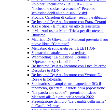
Polo per l'Inclusione - IRIFOR - UIC -
"Inclusione scolastica e sociale" Percorso
scolastico degli alunni disabili visivi
Procida. Carrefour di culture - reading e dibattito
Be Inspired By Art - Incontro con Franz Cerami
Jazz e Shoa - la musica: un atto di resistenza
il Manzoni ospita Mario Tricca per discutere di
Bullismo
Maurizio De Giovanni al Manzoni presenta il suo
nuovo libro: "Caminito"
Mercatino di solidarietà per TELETHON
Spettacolo teatrale in lingua tedesca
Webmeeting "La questione Ucraina e
l'Operazione speciale di Putin"
Be Inspired By Art - Incontro con Luca Palermo
Descubre tu ADN
Be Inspired By Art - Incontro con Yvonne De
Rosa e la fotografia
Seminario sui campi elettromagnetici e 5G: il
fenomeno, gli effetti, la tutela della popolazione
"La parola alle scuole" - premiato il Liceo
Manzoni alla 3 giorni per la scuola 2022
Presentazione del libro "La banalità della mafia"
di Catello Maresca