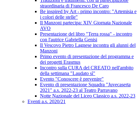
Tradizioni e tradimenti: con la partecipazione
straordinaria di Francesco De Caro
Be inspired by Art - primo incontro: "Artemisia e
i colori delle stelle"
Il Manzoni partecipa: XIV Giornata Nazionale
AVO
Presentazione del libro "Terra rossa" - incontro
con l'autrice Gabriella Genisi
Il Vescovo Pietro Lagnese incontra gli alunni del
Manzoni
Primo evento di presentazione del programma e
dei progetti Erasmus
Incontro sulla CURA del CREATO nell'ambito
della settimana "Laudato sì"
Evento "Conoscere è prevenire"
Evento di presentazione Squadra "Juvecaserta
2021" a.s. 2022-23 al Teatro Parravano
Notte Nazionale del Liceo Classico a.s. 2022-23
Eventi a.s. 2020/21