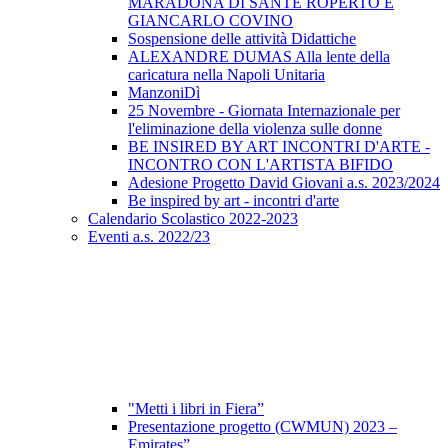
MARADONA DI SANTE ROPERTO E
GIANCARLO COVINO
Sospensione delle attività Didattiche
ALEXANDRE DUMAS Alla lente della
caricatura nella Napoli Unitaria
ManzoniDì
25 Novembre - Giornata Internazionale per
l'eliminazione della violenza sulle donne
BE INSIRED BY ART INCONTRI D'ARTE -
INCONTRO CON L'ARTISTA BIFIDO
Adesione Progetto David Giovani a.s. 2023/2024
Be inspired by art - incontri d'arte
Calendario Scolastico 2022-2023
Eventi a.s. 2022/23
"Metti i libri in Fiera”
Presentazione progetto (CWMUN) 2023 –
Emirates”