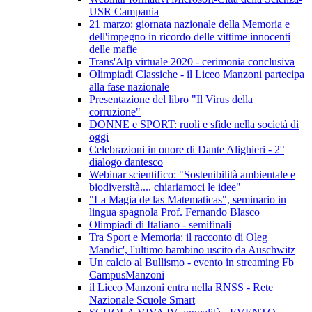
USR Campania
21 marzo: giornata nazionale della Memoria e
dell'impegno in ricordo delle vittime innocenti
delle mafie
Trans'Alp virtuale 2020 - cerimonia conclusiva
Olimpiadi Classiche - il Liceo Manzoni partecipa
alla fase nazionale
Presentazione del libro "Il Virus della
corruzione"
DONNE e SPORT: ruoli e sfide nella società di
oggi
Celebrazioni in onore di Dante Alighieri - 2°
dialogo dantesco
Webinar scientifico: "Sostenibilità ambientale e
biodiversità.... chiariamoci le idee"
"La Magia de las Matematicas", seminario in
lingua spagnola Prof. Fernando Blasco
Olimpiadi di Italiano - semifinali
Tra Sport e Memoria: il racconto di Oleg
Mandic', l'ultimo bambino uscito da Auschwitz
Un calcio al Bullismo - evento in streaming Fb
CampusManzoni
il Liceo Manzoni entra nella RNSS - Rete
Nazionale Scuole Smart