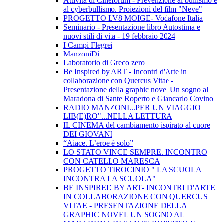
Attività di Cineforum - Prevenzione al bullismo e
al cyberbullismo. Proiezioni del film "Neve"
PROGETTO LV8 MOIGE- Vodafone Italia
Seminario - Presentazione libro Autostima e
nuovi stili di vita - 19 febbraio 2024
I Campi Flegrei
ManzoniDì
Laboratorio di Greco zero
Be Inspired by ART - Incontri d'Arte in
collaborazione con Quercus Vitae -
Presentazione della graphic novel Un sogno al
Maradona di Sante Roperto e Giancarlo Covino
RADIO MANZONI...PER UN VIAGGIO
LIB(E)RO"...NELLA LETTURA
IL CINEMA del cambiamento ispirato al cuore
DEI GIOVANI
“Aiace. L’eroe è solo”
LO STATO VINCE SEMPRE. INCONTRO
CON CATELLO MARESCA
PROGETTO TIROCINIO " LA SCUOLA
INCONTRA LA SCUOLA"
BE INSPIRED BY ART- INCONTRI D'ARTE
IN COLLABORAZIONE CON QUERCUS
VITAE - PRESENTAZIONE DELLA
GRAPHIC NOVEL UN SOGNO AL