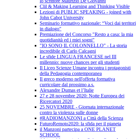
lo scrittore Maurizio De Giovanni
Clil & Making Learning and Thinking Visible
Lezioni di PUBLIC SPEAKING - joined with
John Cabot University
Seminario formativo nazionale: “Voci dai territori
in dialogo"
Premiazione del Concorso "Resto a casa: la mia
quotidianità ed i miei sogni"
"IO SONO IL COLONNELLO" - La storia
incredibile di Carlo Calcagni
Le sfide LINGUA FRANCESE nel III
millennio: nuove chances per gli studenti
Il Liceo Scienze Umane incontra i protagonisti
della Pedagogia contemporanea
Il greco moderno nell'offerta formativa
curricolare dal prossimo a.s.
Alexandre Dumas et l’Italie
27 e 28 novembre 2020: Notte Europea dei
Ricercatori 2020
25 NOVEMBRE - Giornata internazionale
contro la violenza sulle donne
#RADIOMANZONI a Città della Scienza
FuturoRemoto2020: la sfida per il pianeta
il Manzoni partecipa a ONE PLANET
SCHOOL