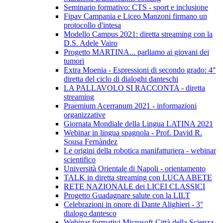
Seminario formativo: CTS - sport e inclusione
Fipav Campania e Liceo Manzoni firmano un
protocollo d'intesa
Modello Campus 2021: diretta streaming con la
D.S. Adele Vairo
Progetto MARTINA... parliamo ai giovani dei
tumori
Extra Moenia - Espressioni di secondo grado: 4°
diretta del ciclo di dialoghi danteschi
LA PALLAVOLO SI RACCONTA - diretta
streaming
Praemium Acerranum 2021 - informazioni
organizzative
Giornata Mondiale della Lingua LATINA 2021
Webinar in lingua spagnola - Prof. David R.
Sousa Fernàndez
Le origini della robotica manifatturiera - webinar
scientifico
Università Orientale di Napoli - orientamento
TALK in diretta streaming con LUCA ABETE
RETE NAZIONALE dei LICEI CLASSICI
Progetto Guadagnare salute con la LILT
Celebrazioni in onore di Dante Alighieri - 3°
dialogo dantesco
Webinar formativi Microsoft-Città della Scienza-