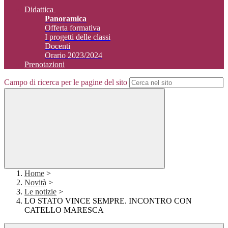
Didattica
Panoramica
Offerta formativa
I progetti delle classi
Docenti
Orario 2023/2024
Prenotazioni
Campo di ricerca per le pagine del sito
Home
>
Novità
>
Le notizie
>
LO STATO VINCE SEMPRE. INCONTRO CON
CATELLO MARESCA