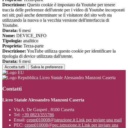
Descrizione:
Questo cookie è impostato da Youtube per tenere
traccia delle preferenze dell'utente per i video di Youtube incorporati
nei siti; può anche determinare se il visitatore del sito web sta
utilizzando la nuova o la vecchia versione dell'interfaccia di
Youtube.
Durata:
6 mesi
Nome:
DEVICE_INFO
Tipologia:
analitico
Proprieta:
Terza-parte
Descrizione:
YouTube utilizza questo cookie per identificare la
tipologia di device utilizzata dall'utente.
Durata:
6 mesi
Accetta tutti
Salva le preferenze
Liceo Statale Alessandro Manzoni Caserta
Contatti
Liceo Statale Alessandro Manzoni Caserta
Via A. De Gasperi , 8100 Caserta
Tel:
+39 0823/355786
Email:
cepm010008@istruzione.it
Link per inviare una mail
PEC:
cepm010008@pec.istruzione.it
Link per inviare una