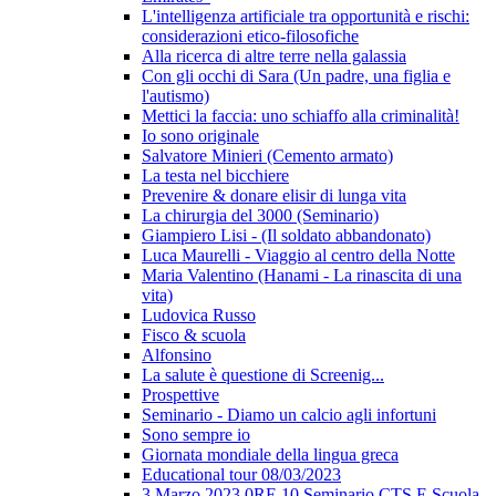
L'intelligenza artificiale tra opportunità e rischi:
considerazioni etico-filosofiche
Alla ricerca di altre terre nella galassia
Con gli occhi di Sara (Un padre, una figlia e
l'autismo)
Mettici la faccia: uno schiaffo alla criminalità!
Io sono originale
Salvatore Minieri (Cemento armato)
La testa nel bicchiere
Prevenire & donare elisir di lunga vita
La chirurgia del 3000 (Seminario)
Giampiero Lisi - (Il soldato abbandonato)
Luca Maurelli - Viaggio al centro della Notte
Maria Valentino (Hanami - La rinascita di una
vita)
Ludovica Russo
Fisco & scuola
Alfonsino
La salute è questione di Screenig...
Prospettive
Seminario - Diamo un calcio agli infortuni
Sono sempre io
Giornata mondiale della lingua greca
Educational tour 08/03/2023
3 Marzo 2023 0RE 10 Seminario CTS E Scuola