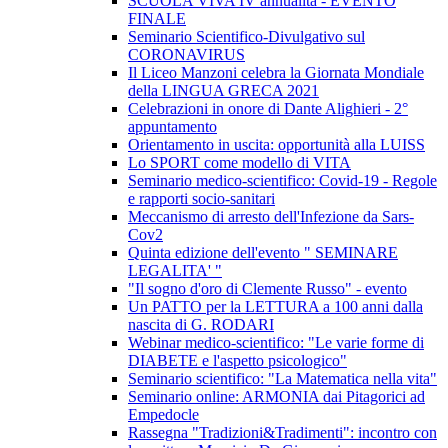
SCUOLA VIVA IV annualità - EVENTO
FINALE
Seminario Scientifico-Divulgativo sul
CORONAVIRUS
Il Liceo Manzoni celebra la Giornata Mondiale
della LINGUA GRECA 2021
Celebrazioni in onore di Dante Alighieri - 2°
appuntamento
Orientamento in uscita: opportunità alla LUISS
Lo SPORT come modello di VITA
Seminario medico-scientifico: Covid-19 - Regole
e rapporti socio-sanitari
Meccanismo di arresto dell'Infezione da Sars-
Cov2
Quinta edizione dell'evento " SEMINARE
LEGALITA' "
"Il sogno d'oro di Clemente Russo" - evento
Un PATTO per la LETTURA a 100 anni dalla
nascita di G. RODARI
Webinar medico-scientifico: "Le varie forme di
DIABETE e l'aspetto psicologico"
Seminario scientifico: "La Matematica nella vita"
Seminario online: ARMONIA dai Pitagorici ad
Empedocle
Rassegna "Tradizioni&Tradimenti": incontro con