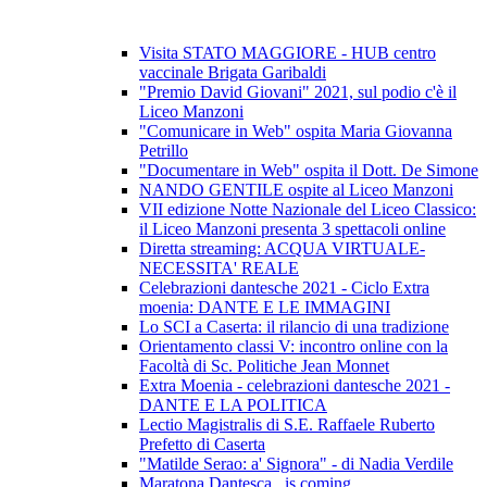
Visita STATO MAGGIORE - HUB centro
vaccinale Brigata Garibaldi
"Premio David Giovani" 2021, sul podio c'è il
Liceo Manzoni
"Comunicare in Web" ospita Maria Giovanna
Petrillo
"Documentare in Web" ospita il Dott. De Simone
NANDO GENTILE ospite al Liceo Manzoni
VII edizione Notte Nazionale del Liceo Classico:
il Liceo Manzoni presenta 3 spettacoli online
Diretta streaming: ACQUA VIRTUALE-
NECESSITA' REALE
Celebrazioni dantesche 2021 - Ciclo Extra
moenia: DANTE E LE IMMAGINI
Lo SCI a Caserta: il rilancio di una tradizione
Orientamento classi V: incontro online con la
Facoltà di Sc. Politiche Jean Monnet
Extra Moenia - celebrazioni dantesche 2021 -
DANTE E LA POLITICA
Lectio Magistralis di S.E. Raffaele Ruberto
Prefetto di Caserta
"Matilde Serao: a' Signora" - di Nadia Verdile
Maratona Dantesca...is coming