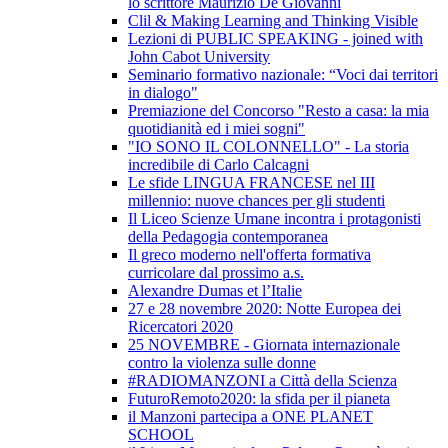
lo scrittore Maurizio De Giovanni
Clil & Making Learning and Thinking Visible
Lezioni di PUBLIC SPEAKING - joined with
John Cabot University
Seminario formativo nazionale: “Voci dai territori
in dialogo"
Premiazione del Concorso "Resto a casa: la mia
quotidianità ed i miei sogni"
"IO SONO IL COLONNELLO" - La storia
incredibile di Carlo Calcagni
Le sfide LINGUA FRANCESE nel III
millennio: nuove chances per gli studenti
Il Liceo Scienze Umane incontra i protagonisti
della Pedagogia contemporanea
Il greco moderno nell'offerta formativa
curricolare dal prossimo a.s.
Alexandre Dumas et l’Italie
27 e 28 novembre 2020: Notte Europea dei
Ricercatori 2020
25 NOVEMBRE - Giornata internazionale
contro la violenza sulle donne
#RADIOMANZONI a Città della Scienza
FuturoRemoto2020: la sfida per il pianeta
il Manzoni partecipa a ONE PLANET
SCHOOL