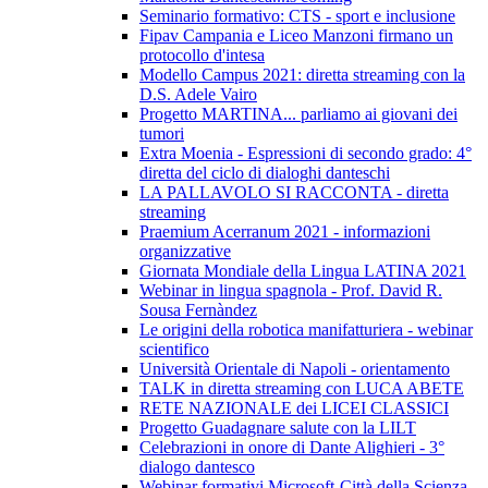
Seminario formativo: CTS - sport e inclusione
Fipav Campania e Liceo Manzoni firmano un
protocollo d'intesa
Modello Campus 2021: diretta streaming con la
D.S. Adele Vairo
Progetto MARTINA... parliamo ai giovani dei
tumori
Extra Moenia - Espressioni di secondo grado: 4°
diretta del ciclo di dialoghi danteschi
LA PALLAVOLO SI RACCONTA - diretta
streaming
Praemium Acerranum 2021 - informazioni
organizzative
Giornata Mondiale della Lingua LATINA 2021
Webinar in lingua spagnola - Prof. David R.
Sousa Fernàndez
Le origini della robotica manifatturiera - webinar
scientifico
Università Orientale di Napoli - orientamento
TALK in diretta streaming con LUCA ABETE
RETE NAZIONALE dei LICEI CLASSICI
Progetto Guadagnare salute con la LILT
Celebrazioni in onore di Dante Alighieri - 3°
dialogo dantesco
Webinar formativi Microsoft-Città della Scienza-