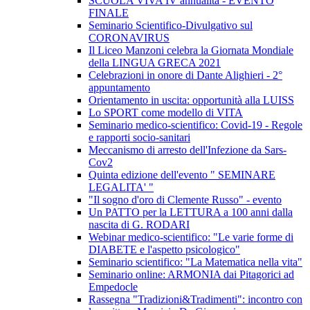
SCUOLA VIVA IV annualità - EVENTO
FINALE
Seminario Scientifico-Divulgativo sul
CORONAVIRUS
Il Liceo Manzoni celebra la Giornata Mondiale
della LINGUA GRECA 2021
Celebrazioni in onore di Dante Alighieri - 2°
appuntamento
Orientamento in uscita: opportunità alla LUISS
Lo SPORT come modello di VITA
Seminario medico-scientifico: Covid-19 - Regole
e rapporti socio-sanitari
Meccanismo di arresto dell'Infezione da Sars-
Cov2
Quinta edizione dell'evento " SEMINARE
LEGALITA' "
"Il sogno d'oro di Clemente Russo" - evento
Un PATTO per la LETTURA a 100 anni dalla
nascita di G. RODARI
Webinar medico-scientifico: "Le varie forme di
DIABETE e l'aspetto psicologico"
Seminario scientifico: "La Matematica nella vita"
Seminario online: ARMONIA dai Pitagorici ad
Empedocle
Rassegna "Tradizioni&Tradimenti": incontro con