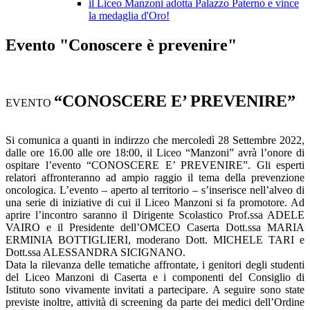
il Liceo Manzoni adotta Palazzo Paternò e vince
la medaglia d'Oro!
Evento "Conoscere è prevenire"
“CONOSCERE E’ PREVENIRE”
EVENTO
Si comunica a quanti in indirzzo che mercoledì 28 Settembre 2022,
dalle ore 16.00 alle ore 18:00, il Liceo “Manzoni” avrà l’onore di
ospitare l’evento “CONOSCERE E’ PREVENIRE”. Gli esperti
relatori affronteranno ad ampio raggio il tema della prevenzione
oncologica. L’evento – aperto al territorio – s’inserisce nell’alveo di
una serie di iniziative di cui il Liceo Manzoni si fa promotore. Ad
aprire l’incontro saranno il Dirigente Scolastico Prof.ssa ADELE
VAIRO e il Presidente dell’OMCEO Caserta Dott.ssa MARIA
ERMINIA BOTTIGLIERI, moderano Dott. MICHELE TARI e
Dott.ssa ALESSANDRA SICIGNANO.
Data la rilevanza delle tematiche affrontate, i genitori degli studenti
del Liceo Manzoni di Caserta e i componenti del Consiglio di
Istituto sono vivamente invitati a partecipare. A seguire sono state
previste inoltre, attività di screening da parte dei medici dell’Ordine