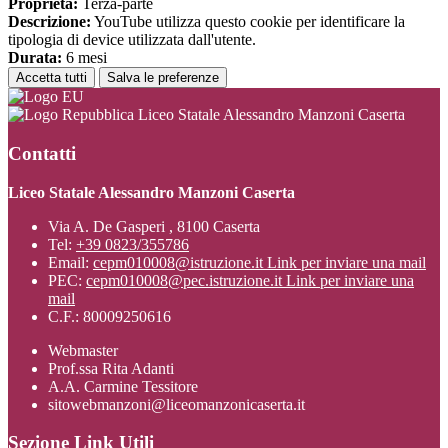
Proprieta:
Terza-parte
Descrizione:
YouTube utilizza questo cookie per identificare la
tipologia di device utilizzata dall'utente.
Durata:
6 mesi
Accetta tutti
Salva le preferenze
Liceo Statale Alessandro Manzoni Caserta
Contatti
Liceo Statale Alessandro Manzoni Caserta
Via A. De Gasperi , 8100 Caserta
Tel:
+39 0823/355786
Email:
cepm010008@istruzione.it
Link per inviare una mail
PEC:
cepm010008@pec.istruzione.it
Link per inviare una
mail
C.F.: 80009250616
Webmaster
Prof.ssa Rita Adanti
A.A. Carmine Tessitore
sitowebmanzoni@liceomanzonicaserta.it
Sezione Link Utili