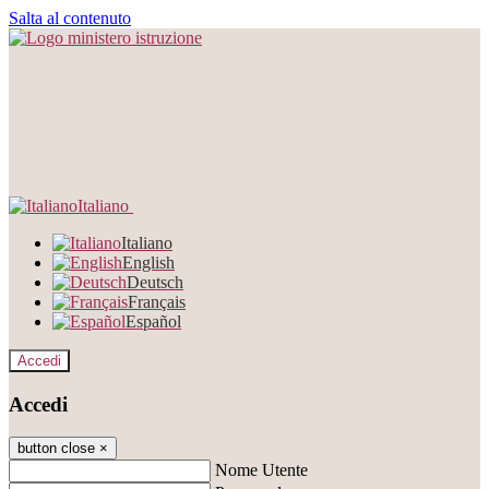
Salta al contenuto
Italiano
Italiano
English
Deutsch
Français
Español
Accedi
Accedi
button close
×
Nome Utente