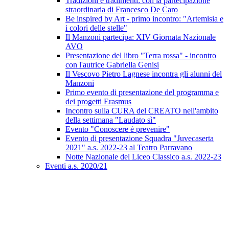
Tradizioni e tradimenti: con la partecipazione
straordinaria di Francesco De Caro
Be inspired by Art - primo incontro: "Artemisia e
i colori delle stelle"
Il Manzoni partecipa: XIV Giornata Nazionale
AVO
Presentazione del libro "Terra rossa" - incontro
con l'autrice Gabriella Genisi
Il Vescovo Pietro Lagnese incontra gli alunni del
Manzoni
Primo evento di presentazione del programma e
dei progetti Erasmus
Incontro sulla CURA del CREATO nell'ambito
della settimana "Laudato sì"
Evento "Conoscere è prevenire"
Evento di presentazione Squadra "Juvecaserta
2021" a.s. 2022-23 al Teatro Parravano
Notte Nazionale del Liceo Classico a.s. 2022-23
Eventi a.s. 2020/21