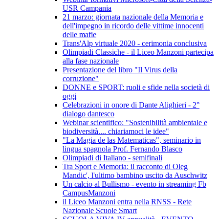
USR Campania
21 marzo: giornata nazionale della Memoria e
dell'impegno in ricordo delle vittime innocenti
delle mafie
Trans'Alp virtuale 2020 - cerimonia conclusiva
Olimpiadi Classiche - il Liceo Manzoni partecipa
alla fase nazionale
Presentazione del libro "Il Virus della
corruzione"
DONNE e SPORT: ruoli e sfide nella società di
oggi
Celebrazioni in onore di Dante Alighieri - 2°
dialogo dantesco
Webinar scientifico: "Sostenibilità ambientale e
biodiversità.... chiariamoci le idee"
"La Magia de las Matematicas", seminario in
lingua spagnola Prof. Fernando Blasco
Olimpiadi di Italiano - semifinali
Tra Sport e Memoria: il racconto di Oleg
Mandic', l'ultimo bambino uscito da Auschwitz
Un calcio al Bullismo - evento in streaming Fb
CampusManzoni
il Liceo Manzoni entra nella RNSS - Rete
Nazionale Scuole Smart