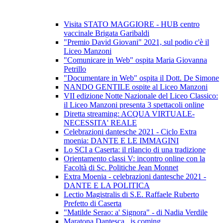
Visita STATO MAGGIORE - HUB centro
vaccinale Brigata Garibaldi
"Premio David Giovani" 2021, sul podio c'è il
Liceo Manzoni
"Comunicare in Web" ospita Maria Giovanna
Petrillo
"Documentare in Web" ospita il Dott. De Simone
NANDO GENTILE ospite al Liceo Manzoni
VII edizione Notte Nazionale del Liceo Classico:
il Liceo Manzoni presenta 3 spettacoli online
Diretta streaming: ACQUA VIRTUALE-
NECESSITA' REALE
Celebrazioni dantesche 2021 - Ciclo Extra
moenia: DANTE E LE IMMAGINI
Lo SCI a Caserta: il rilancio di una tradizione
Orientamento classi V: incontro online con la
Facoltà di Sc. Politiche Jean Monnet
Extra Moenia - celebrazioni dantesche 2021 -
DANTE E LA POLITICA
Lectio Magistralis di S.E. Raffaele Ruberto
Prefetto di Caserta
"Matilde Serao: a' Signora" - di Nadia Verdile
Maratona Dantesca...is coming