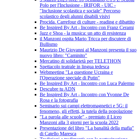
Polo per l'Inclusione - IRIFOR - UIC -
"Inclusione scolastica e sociale" Percorso
scolastico degli alunni disabili visivi
Procida. Carrefour di culture - reading e dibattito
Be Inspired By Art - Incontro con Franz Cerami
Jazz e Shoa - la musica: un atto di resistenza
il Manzoni ospita Mario Tricca per discutere di
Bullismo
Maurizio De Giovanni al Manzoni presenta il suo
nuovo libro: "Caminito"
Mercatino di solidarietà per TELETHON
Spettacolo teatrale in lingua tedesca
Webmeeting "La questione Ucraina e
l'Operazione speciale di Putin"
Be Inspired By Art - Incontro con Luca Palermo
Descubre tu ADN
Be Inspired By Art - Incontro con Yvonne De
Rosa e la fotografia
Seminario sui campi elettromagnetici e 5G: il
fenomeno, gli effetti, la tutela della popolazione
"La parola alle scuole" - premiato il Liceo
Manzoni alla 3 giorni per la scuola 2022
Presentazione del libro "La banalità della mafia"
di Catello Maresca