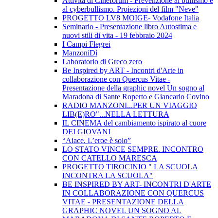
Attività di Cineforum - Prevenzione al bullismo e
al cyberbullismo. Proiezioni del film "Neve"
PROGETTO LV8 MOIGE- Vodafone Italia
Seminario - Presentazione libro Autostima e
nuovi stili di vita - 19 febbraio 2024
I Campi Flegrei
ManzoniDì
Laboratorio di Greco zero
Be Inspired by ART - Incontri d'Arte in
collaborazione con Quercus Vitae -
Presentazione della graphic novel Un sogno al
Maradona di Sante Roperto e Giancarlo Covino
RADIO MANZONI...PER UN VIAGGIO
LIB(E)RO"...NELLA LETTURA
IL CINEMA del cambiamento ispirato al cuore
DEI GIOVANI
“Aiace. L’eroe è solo”
LO STATO VINCE SEMPRE. INCONTRO
CON CATELLO MARESCA
PROGETTO TIROCINIO " LA SCUOLA
INCONTRA LA SCUOLA"
BE INSPIRED BY ART- INCONTRI D'ARTE
IN COLLABORAZIONE CON QUERCUS
VITAE - PRESENTAZIONE DELLA
GRAPHIC NOVEL UN SOGNO AL