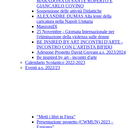
MARADONA DI SANTE ROPERTO E
GIANCARLO COVINO
Sospensione delle attività Didattiche
ALEXANDRE DUMAS Alla lente della
caricatura nella Napoli Unitaria
ManzoniDì
25 Novembre - Giornata Internazionale per
l'eliminazione della violenza sulle donne
BE INSIRED BY ART INCONTRI D'ARTE -
INCONTRO CON L'ARTISTA BIFIDO
Adesione Progetto David Giovani a.s. 2023/2024
Be inspired by art - incontri d'arte
Calendario Scolastico 2022-2023
Eventi a.s. 2022/23
"Metti i libri in Fiera”
Presentazione progetto (CWMUN) 2023 –
Emirates”