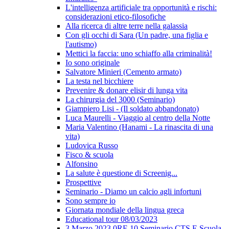
L'intelligenza artificiale tra opportunità e rischi:
considerazioni etico-filosofiche
Alla ricerca di altre terre nella galassia
Con gli occhi di Sara (Un padre, una figlia e
l'autismo)
Mettici la faccia: uno schiaffo alla criminalità!
Io sono originale
Salvatore Minieri (Cemento armato)
La testa nel bicchiere
Prevenire & donare elisir di lunga vita
La chirurgia del 3000 (Seminario)
Giampiero Lisi - (Il soldato abbandonato)
Luca Maurelli - Viaggio al centro della Notte
Maria Valentino (Hanami - La rinascita di una
vita)
Ludovica Russo
Fisco & scuola
Alfonsino
La salute è questione di Screenig...
Prospettive
Seminario - Diamo un calcio agli infortuni
Sono sempre io
Giornata mondiale della lingua greca
Educational tour 08/03/2023
3 Marzo 2023 0RE 10 Seminario CTS E Scuola