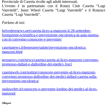
Provinciale di Caserta rivolte agli adulti interessati.
L’evento è in partenariato con il Rotary Club Caserta “Lugi
Vanvitelli”, Inner Wheel Caserta “Luigi Vanvitelli” e il Rotaract
Caserta “Lugi Vanvitelli”.
Parlano di noi:
belvederenews.net/caserta-liceo-a-manzoni-il-28-settembre-
formazione-scientifica-e-prevenzione-oncologica-in-aula-magna-
con-il-convegno-conoscere-e-prevenire/
casertanews.it/benessere/salute/prevenzione-oncologica-
manzoni.html
geosnews.com/news/caserta/caserta-al-liceo-manzoni-convegno-
promosso-dallasl-e-dallordine-dei-medici-3on1
casertaweb.com/notizie/conoscere-prevenire-al-liceo-manzoni-
convegno-promosso-dallordine-dei-medici-dallasl-caserta-sulla-
prevenzione-oncologica/
ondawebtv.it/conoscere-e-prevenire-lordine-dei-medici-al-liceo-
manzoni/
Allegati