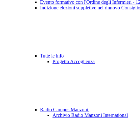
Evento formativo con l'Ordine degli Infermieri - 
Indizione elezioni suppletive nel rinnovo Consigli
Tutte le info
Progetto Accoglienza
Radio Campus Manzoni
Archivio Radio Manzoni International