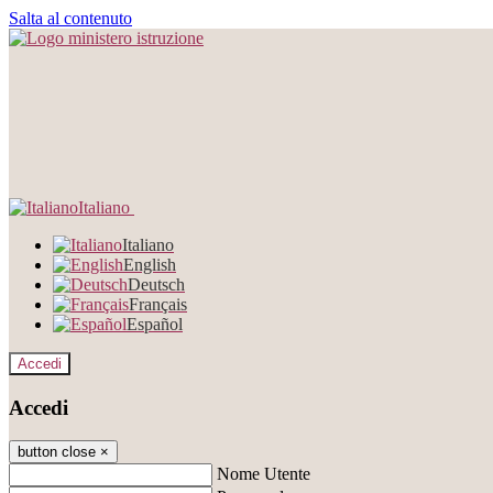
Salta al contenuto
Italiano
Italiano
English
Deutsch
Français
Español
Accedi
Accedi
button close
×
Nome Utente