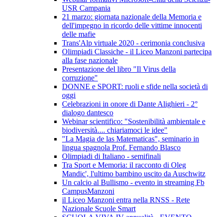
USR Campania
21 marzo: giornata nazionale della Memoria e
dell'impegno in ricordo delle vittime innocenti
delle mafie
Trans'Alp virtuale 2020 - cerimonia conclusiva
Olimpiadi Classiche - il Liceo Manzoni partecipa
alla fase nazionale
Presentazione del libro "Il Virus della
corruzione"
DONNE e SPORT: ruoli e sfide nella società di
oggi
Celebrazioni in onore di Dante Alighieri - 2°
dialogo dantesco
Webinar scientifico: "Sostenibilità ambientale e
biodiversità.... chiariamoci le idee"
"La Magia de las Matematicas", seminario in
lingua spagnola Prof. Fernando Blasco
Olimpiadi di Italiano - semifinali
Tra Sport e Memoria: il racconto di Oleg
Mandic', l'ultimo bambino uscito da Auschwitz
Un calcio al Bullismo - evento in streaming Fb
CampusManzoni
il Liceo Manzoni entra nella RNSS - Rete
Nazionale Scuole Smart