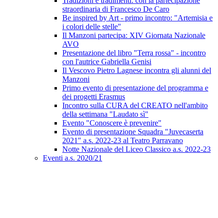
Tradizioni e tradimenti: con la partecipazione
straordinaria di Francesco De Caro
Be inspired by Art - primo incontro: "Artemisia e
i colori delle stelle"
Il Manzoni partecipa: XIV Giornata Nazionale
AVO
Presentazione del libro "Terra rossa" - incontro
con l'autrice Gabriella Genisi
Il Vescovo Pietro Lagnese incontra gli alunni del
Manzoni
Primo evento di presentazione del programma e
dei progetti Erasmus
Incontro sulla CURA del CREATO nell'ambito
della settimana "Laudato sì"
Evento "Conoscere è prevenire"
Evento di presentazione Squadra "Juvecaserta
2021" a.s. 2022-23 al Teatro Parravano
Notte Nazionale del Liceo Classico a.s. 2022-23
Eventi a.s. 2020/21