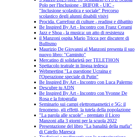
Polo per l'Inclusione - IRIFOR - UIC -
"Inclusione scolastica e sociale" Percorso
scolastico degli alunni disabili visivi
Procida. Carrefour di culture - reading e dibattito
Be Inspired By Art - Incontro con Franz Cerami
Jazz e Shoa - la musica: un atto di resistenza
il Manzoni ospita Mario Tricca per discutere di
Bullismo
Maurizio De Giovanni al Manzoni presenta il suo
nuovo libro: "Caminito"
Mercatino di solidarietà per TELETHON
Spettacolo teatrale in lingua tedesca
Webmeeting "La questione Ucraina e
l'Operazione speciale di Putin"
Be Inspired By Art - Incontro con Luca Palermo
Descubre tu ADN
Be Inspired By Art - Incontro con Yvonne De
Rosa e la fotografia
Seminario sui campi elettromagnetici e 5G: il
fenomeno, gli effetti, la tutela della popolazione
"La parola alle scuole" - premiato il Liceo
Manzoni alla 3 giorni per la scuola 2022
Presentazione del libro "La banalità della mafia"
di Catello Maresca