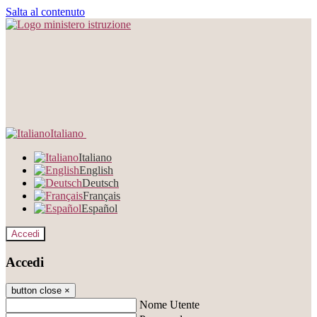
Salta al contenuto
Italiano
Italiano
English
Deutsch
Français
Español
Accedi
Accedi
button close
×
Nome Utente