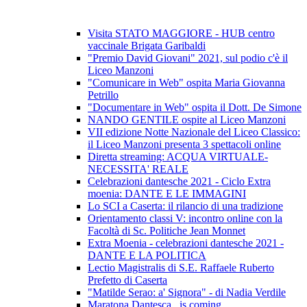
Visita STATO MAGGIORE - HUB centro
vaccinale Brigata Garibaldi
"Premio David Giovani" 2021, sul podio c'è il
Liceo Manzoni
"Comunicare in Web" ospita Maria Giovanna
Petrillo
"Documentare in Web" ospita il Dott. De Simone
NANDO GENTILE ospite al Liceo Manzoni
VII edizione Notte Nazionale del Liceo Classico:
il Liceo Manzoni presenta 3 spettacoli online
Diretta streaming: ACQUA VIRTUALE-
NECESSITA' REALE
Celebrazioni dantesche 2021 - Ciclo Extra
moenia: DANTE E LE IMMAGINI
Lo SCI a Caserta: il rilancio di una tradizione
Orientamento classi V: incontro online con la
Facoltà di Sc. Politiche Jean Monnet
Extra Moenia - celebrazioni dantesche 2021 -
DANTE E LA POLITICA
Lectio Magistralis di S.E. Raffaele Ruberto
Prefetto di Caserta
"Matilde Serao: a' Signora" - di Nadia Verdile
Maratona Dantesca...is coming