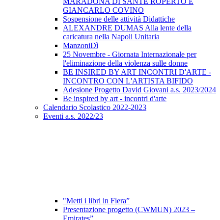
MARADONA DI SANTE ROPERTO E
GIANCARLO COVINO
Sospensione delle attività Didattiche
ALEXANDRE DUMAS Alla lente della
caricatura nella Napoli Unitaria
ManzoniDì
25 Novembre - Giornata Internazionale per
l'eliminazione della violenza sulle donne
BE INSIRED BY ART INCONTRI D'ARTE -
INCONTRO CON L'ARTISTA BIFIDO
Adesione Progetto David Giovani a.s. 2023/2024
Be inspired by art - incontri d'arte
Calendario Scolastico 2022-2023
Eventi a.s. 2022/23
"Metti i libri in Fiera”
Presentazione progetto (CWMUN) 2023 –
Emirates”