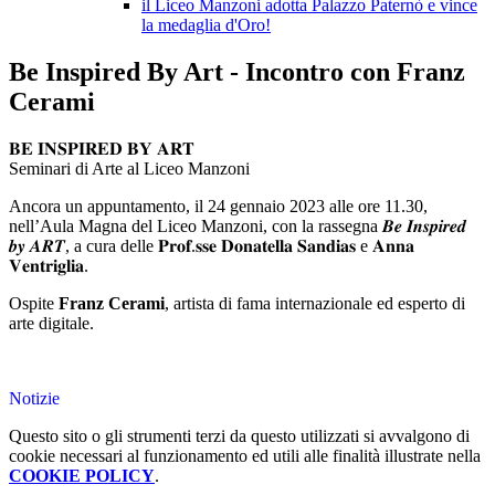
il Liceo Manzoni adotta Palazzo Paternò e vince
la medaglia d'Oro!
Be Inspired By Art - Incontro con Franz
Cerami
𝐁𝐄 𝐈𝐍𝐒𝐏𝐈𝐑𝐄𝐃 𝐁𝐘 𝐀𝐑𝐓
Seminari di Arte al Liceo Manzoni
Ancora un appuntamento, il 24 gennaio 2023 alle ore 11.30,
nell’Aula Magna del Liceo Manzoni, con la rassegna 𝑩𝒆 𝑰𝒏𝒔𝒑𝒊𝒓𝒆𝒅
𝒃𝒚 𝑨𝑹𝑻, a cura delle 𝐏𝐫𝐨𝐟.𝐬𝐬𝐞 𝐃𝐨𝐧𝐚𝐭𝐞𝐥𝐥𝐚 𝐒𝐚𝐧𝐝𝐢𝐚𝐬 e 𝐀𝐧𝐧𝐚
𝐕𝐞𝐧𝐭𝐫𝐢𝐠𝐥𝐢𝐚.
Ospite
Franz Cerami
, artista di fama internazionale ed esperto di
arte digitale.
Notizie
Questo sito o gli strumenti terzi da questo utilizzati si avvalgono di
cookie necessari al funzionamento ed utili alle finalità illustrate nella
COOKIE POLICY
.