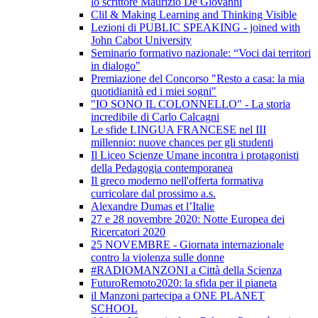
lo scrittore Maurizio De Giovanni
Clil & Making Learning and Thinking Visible
Lezioni di PUBLIC SPEAKING - joined with
John Cabot University
Seminario formativo nazionale: “Voci dai territori
in dialogo"
Premiazione del Concorso "Resto a casa: la mia
quotidianità ed i miei sogni"
"IO SONO IL COLONNELLO" - La storia
incredibile di Carlo Calcagni
Le sfide LINGUA FRANCESE nel III
millennio: nuove chances per gli studenti
Il Liceo Scienze Umane incontra i protagonisti
della Pedagogia contemporanea
Il greco moderno nell'offerta formativa
curricolare dal prossimo a.s.
Alexandre Dumas et l’Italie
27 e 28 novembre 2020: Notte Europea dei
Ricercatori 2020
25 NOVEMBRE - Giornata internazionale
contro la violenza sulle donne
#RADIOMANZONI a Città della Scienza
FuturoRemoto2020: la sfida per il pianeta
il Manzoni partecipa a ONE PLANET
SCHOOL