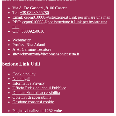
Via A. De Gasperi , 8100 Caserta
Tel:
+39 0823/355786
Email:
cepm010008@istruzione.it
Link per inviare una mail
PEC:
cepm010008@pec.istruzione.it
Link per inviare una
mail
C.F.: 80009250616
Webmaster
Prof.ssa Rita Adanti
A.A. Carmine Tessitore
sitowebmanzoni@liceomanzonicaserta.it
Sezione Link Utili
Cookie policy
Note legali
Informativa Privacy
Ufficio Relazioni con il Pubblico
Dichiarazione di accessibilità
Obiettivi di accessibilità
Gestione consensi cookie
Pagina visualizzata
1282
volte