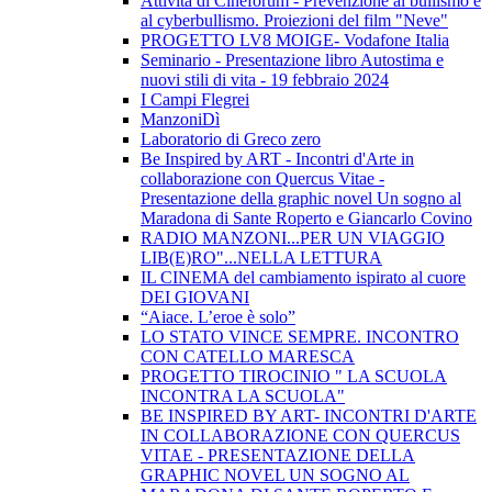
Attività di Cineforum - Prevenzione al bullismo e
al cyberbullismo. Proiezioni del film "Neve"
PROGETTO LV8 MOIGE- Vodafone Italia
Seminario - Presentazione libro Autostima e
nuovi stili di vita - 19 febbraio 2024
I Campi Flegrei
ManzoniDì
Laboratorio di Greco zero
Be Inspired by ART - Incontri d'Arte in
collaborazione con Quercus Vitae -
Presentazione della graphic novel Un sogno al
Maradona di Sante Roperto e Giancarlo Covino
RADIO MANZONI...PER UN VIAGGIO
LIB(E)RO"...NELLA LETTURA
IL CINEMA del cambiamento ispirato al cuore
DEI GIOVANI
“Aiace. L’eroe è solo”
LO STATO VINCE SEMPRE. INCONTRO
CON CATELLO MARESCA
PROGETTO TIROCINIO " LA SCUOLA
INCONTRA LA SCUOLA"
BE INSPIRED BY ART- INCONTRI D'ARTE
IN COLLABORAZIONE CON QUERCUS
VITAE - PRESENTAZIONE DELLA
GRAPHIC NOVEL UN SOGNO AL