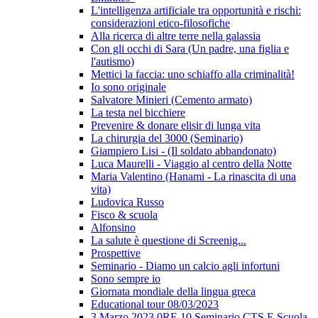
L'intelligenza artificiale tra opportunità e rischi:
considerazioni etico-filosofiche
Alla ricerca di altre terre nella galassia
Con gli occhi di Sara (Un padre, una figlia e
l'autismo)
Mettici la faccia: uno schiaffo alla criminalità!
Io sono originale
Salvatore Minieri (Cemento armato)
La testa nel bicchiere
Prevenire & donare elisir di lunga vita
La chirurgia del 3000 (Seminario)
Giampiero Lisi - (Il soldato abbandonato)
Luca Maurelli - Viaggio al centro della Notte
Maria Valentino (Hanami - La rinascita di una
vita)
Ludovica Russo
Fisco & scuola
Alfonsino
La salute è questione di Screenig...
Prospettive
Seminario - Diamo un calcio agli infortuni
Sono sempre io
Giornata mondiale della lingua greca
Educational tour 08/03/2023
3 Marzo 2023 0RE 10 Seminario CTS E Scuola