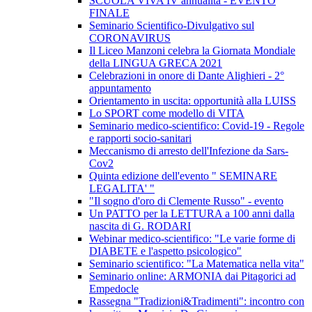
SCUOLA VIVA IV annualità - EVENTO
FINALE
Seminario Scientifico-Divulgativo sul
CORONAVIRUS
Il Liceo Manzoni celebra la Giornata Mondiale
della LINGUA GRECA 2021
Celebrazioni in onore di Dante Alighieri - 2°
appuntamento
Orientamento in uscita: opportunità alla LUISS
Lo SPORT come modello di VITA
Seminario medico-scientifico: Covid-19 - Regole
e rapporti socio-sanitari
Meccanismo di arresto dell'Infezione da Sars-
Cov2
Quinta edizione dell'evento " SEMINARE
LEGALITA' "
"Il sogno d'oro di Clemente Russo" - evento
Un PATTO per la LETTURA a 100 anni dalla
nascita di G. RODARI
Webinar medico-scientifico: "Le varie forme di
DIABETE e l'aspetto psicologico"
Seminario scientifico: "La Matematica nella vita"
Seminario online: ARMONIA dai Pitagorici ad
Empedocle
Rassegna "Tradizioni&Tradimenti": incontro con