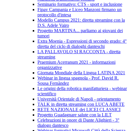
Seminario formativo: CTS - sport e inclusione
Fipav Campania e Liceo Manzoni firmano un
protocollo d'intesa
Modello Campus 2021: diretta streaming con la
D.S. Adele Vairo
Progetto MARTINA... parliamo ai giovani dei
tumori
Extra Moenia - Espressioni di secondo grado: 4°
diretta del ciclo di dialoghi danteschi
LA PALLAVOLO SI RACCONTA - diretta
streaming
Praemium Acerranum 2021 - informazioni
organizzative
Giornata Mondiale della Lingua LATINA 2021
Webinar in lingua spagnola - Prof. David R.
Sousa Fernàndez
Le origini della robotica manifatturiera - webinar
scientifico
Università Orientale di Napoli - orientamento
TALK in diretta streaming con LUCA ABETE
RETE NAZIONALE dei LICEI CLASSICI
Progetto Guadagnare salute con la LILT
Celebrazioni in onore di Dante Alighieri - 3°
dialogo dantesco
Webinar formativi Microsoft-Città della Scienza-