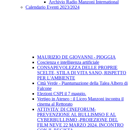
Archivio Radio Manzoni International
Calendario Eventi 2023/2024
MAURIZIO DE GIOVANNI - PIOGGIA
Coscienza e intelligenza artificiale
CONSAPEVOLEZZA DELLE PROPRIE
SCELTE, STILA DI VITA SANO, RISPETTO
PER L'AMBIENTE
Città Verde - Piantumazione della Talea Albero di
Falcone
Elezioni CSPI il 7 maggio.
Vertigo in Ateneo : il Liceo Manzoni incontra il
cinema al Rettorato
ATTIVITA' DI CINEFORUM-
PREVENZIONE AL BULLISMSO E AL
CYBERBULLISMO -PROIEZIONE DEL
FILM NEVE 22 MARZO 2024. INCONTRO