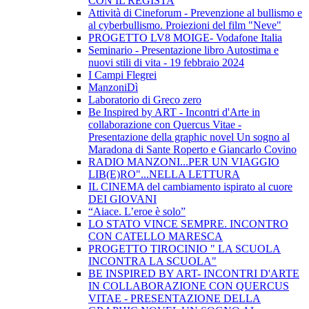
CON IL REGISTA
Attività di Cineforum - Prevenzione al bullismo e
al cyberbullismo. Proiezioni del film "Neve"
PROGETTO LV8 MOIGE- Vodafone Italia
Seminario - Presentazione libro Autostima e
nuovi stili di vita - 19 febbraio 2024
I Campi Flegrei
ManzoniDì
Laboratorio di Greco zero
Be Inspired by ART - Incontri d'Arte in
collaborazione con Quercus Vitae -
Presentazione della graphic novel Un sogno al
Maradona di Sante Roperto e Giancarlo Covino
RADIO MANZONI...PER UN VIAGGIO
LIB(E)RO"...NELLA LETTURA
IL CINEMA del cambiamento ispirato al cuore
DEI GIOVANI
“Aiace. L’eroe è solo”
LO STATO VINCE SEMPRE. INCONTRO
CON CATELLO MARESCA
PROGETTO TIROCINIO " LA SCUOLA
INCONTRA LA SCUOLA"
BE INSPIRED BY ART- INCONTRI D'ARTE
IN COLLABORAZIONE CON QUERCUS
VITAE - PRESENTAZIONE DELLA