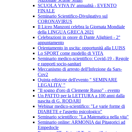
Nazionale Scuole Smart
SCUOLA VIVA IV annualità - EVENTO
FINALE
Seminario Scientifico-Divulgativo sul
CORONAVIRUS
Il Liceo Manzoni celebra la Giornata Mondiale
della LINGUA GRECA 2021
Celebrazioni in onore di Dante Alighieri - 2°
appuntamento
Orientamento in uscita: opportunità alla LUISS
Lo SPORT come modello di VITA
Seminario medico-scientifico: Covid-19 - Regole
e rapporti socio-sanitari
Meccanismo di arresto dell'Infezione da Sars-
Cov2
Quinta edizione dell'evento " SEMINARE
LEGALITA' "
"Il sogno d'oro di Clemente Russo" - evento
Un PATTO per la LETTURA a 100 anni dalla
nascita di G. RODARI
Webinar medico-scientifico: "Le varie forme di
DIABETE e l'aspetto psicologico"
Seminario scientifico: "La Matematica nella vita"
Seminario online: ARMONIA dai Pitagorici ad
Empedocle