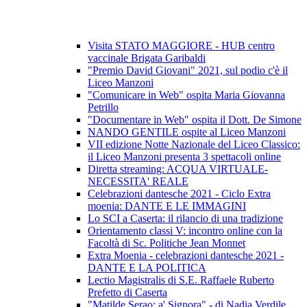
Visita STATO MAGGIORE - HUB centro
vaccinale Brigata Garibaldi
"Premio David Giovani" 2021, sul podio c'è il
Liceo Manzoni
"Comunicare in Web" ospita Maria Giovanna
Petrillo
"Documentare in Web" ospita il Dott. De Simone
NANDO GENTILE ospite al Liceo Manzoni
VII edizione Notte Nazionale del Liceo Classico:
il Liceo Manzoni presenta 3 spettacoli online
Diretta streaming: ACQUA VIRTUALE-
NECESSITA' REALE
Celebrazioni dantesche 2021 - Ciclo Extra
moenia: DANTE E LE IMMAGINI
Lo SCI a Caserta: il rilancio di una tradizione
Orientamento classi V: incontro online con la
Facoltà di Sc. Politiche Jean Monnet
Extra Moenia - celebrazioni dantesche 2021 -
DANTE E LA POLITICA
Lectio Magistralis di S.E. Raffaele Ruberto
Prefetto di Caserta
"Matilde Serao: a' Signora" - di Nadia Verdile