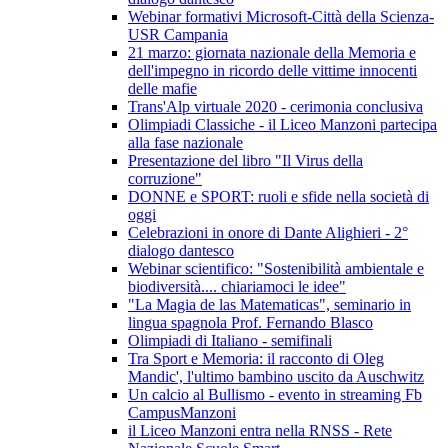
Webinar formativi Microsoft-Città della Scienza-
USR Campania
21 marzo: giornata nazionale della Memoria e
dell'impegno in ricordo delle vittime innocenti
delle mafie
Trans'Alp virtuale 2020 - cerimonia conclusiva
Olimpiadi Classiche - il Liceo Manzoni partecipa
alla fase nazionale
Presentazione del libro "Il Virus della
corruzione"
DONNE e SPORT: ruoli e sfide nella società di
oggi
Celebrazioni in onore di Dante Alighieri - 2°
dialogo dantesco
Webinar scientifico: "Sostenibilità ambientale e
biodiversità.... chiariamoci le idee"
"La Magia de las Matematicas", seminario in
lingua spagnola Prof. Fernando Blasco
Olimpiadi di Italiano - semifinali
Tra Sport e Memoria: il racconto di Oleg
Mandic', l'ultimo bambino uscito da Auschwitz
Un calcio al Bullismo - evento in streaming Fb
CampusManzoni
il Liceo Manzoni entra nella RNSS - Rete