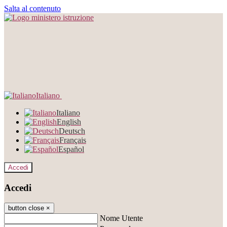
Salta al contenuto
Italiano
Italiano
English
Deutsch
Français
Español
Accedi
Accedi
button close
×
Nome Utente