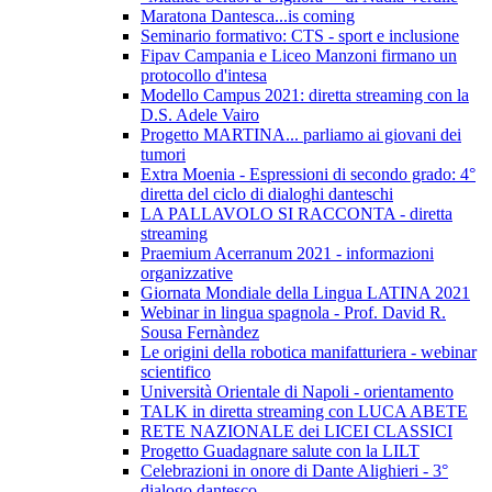
Maratona Dantesca...is coming
Seminario formativo: CTS - sport e inclusione
Fipav Campania e Liceo Manzoni firmano un
protocollo d'intesa
Modello Campus 2021: diretta streaming con la
D.S. Adele Vairo
Progetto MARTINA... parliamo ai giovani dei
tumori
Extra Moenia - Espressioni di secondo grado: 4°
diretta del ciclo di dialoghi danteschi
LA PALLAVOLO SI RACCONTA - diretta
streaming
Praemium Acerranum 2021 - informazioni
organizzative
Giornata Mondiale della Lingua LATINA 2021
Webinar in lingua spagnola - Prof. David R.
Sousa Fernàndez
Le origini della robotica manifatturiera - webinar
scientifico
Università Orientale di Napoli - orientamento
TALK in diretta streaming con LUCA ABETE
RETE NAZIONALE dei LICEI CLASSICI
Progetto Guadagnare salute con la LILT
Celebrazioni in onore di Dante Alighieri - 3°
dialogo dantesco