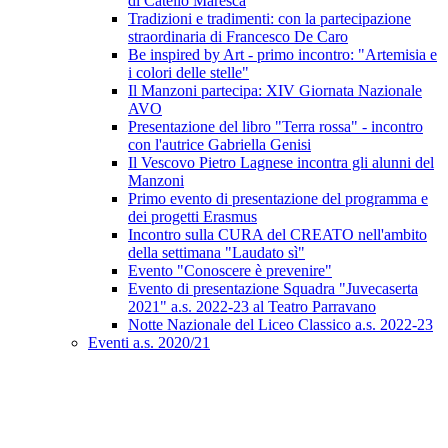
di Catello Maresca
Tradizioni e tradimenti: con la partecipazione
straordinaria di Francesco De Caro
Be inspired by Art - primo incontro: "Artemisia e
i colori delle stelle"
Il Manzoni partecipa: XIV Giornata Nazionale
AVO
Presentazione del libro "Terra rossa" - incontro
con l'autrice Gabriella Genisi
Il Vescovo Pietro Lagnese incontra gli alunni del
Manzoni
Primo evento di presentazione del programma e
dei progetti Erasmus
Incontro sulla CURA del CREATO nell'ambito
della settimana "Laudato sì"
Evento "Conoscere è prevenire"
Evento di presentazione Squadra "Juvecaserta
2021" a.s. 2022-23 al Teatro Parravano
Notte Nazionale del Liceo Classico a.s. 2022-23
Eventi a.s. 2020/21