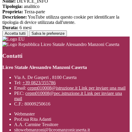
Nome:
DEVICE_INFO
Tipologia:
analitico
Proprieta:
Terza-parte
Descrizione:
YouTube utilizza questo cookie per identificare la
tipologia di device utilizzata dall'utente.
Durata:
6 mesi
Accetta tutti
Salva le preferenze
Liceo Statale Alessandro Manzoni Caserta
Contatti
Liceo Statale Alessandro Manzoni Caserta
Via A. De Gasperi , 8100 Caserta
Tel:
+39 0823/355786
Email:
cepm010008@istruzione.it
Link per inviare una mail
PEC:
cepm010008@pec.istruzione.it
Link per inviare una
mail
C.F.: 80009250616
Webmaster
Prof.ssa Rita Adanti
A.A. Carmine Tessitore
sitowebmanzoni@liceomanzonicaserta.it