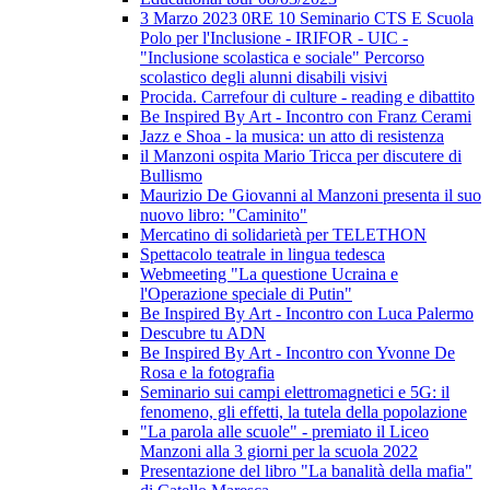
3 Marzo 2023 0RE 10 Seminario CTS E Scuola
Polo per l'Inclusione - IRIFOR - UIC -
"Inclusione scolastica e sociale" Percorso
scolastico degli alunni disabili visivi
Procida. Carrefour di culture - reading e dibattito
Be Inspired By Art - Incontro con Franz Cerami
Jazz e Shoa - la musica: un atto di resistenza
il Manzoni ospita Mario Tricca per discutere di
Bullismo
Maurizio De Giovanni al Manzoni presenta il suo
nuovo libro: "Caminito"
Mercatino di solidarietà per TELETHON
Spettacolo teatrale in lingua tedesca
Webmeeting "La questione Ucraina e
l'Operazione speciale di Putin"
Be Inspired By Art - Incontro con Luca Palermo
Descubre tu ADN
Be Inspired By Art - Incontro con Yvonne De
Rosa e la fotografia
Seminario sui campi elettromagnetici e 5G: il
fenomeno, gli effetti, la tutela della popolazione
"La parola alle scuole" - premiato il Liceo
Manzoni alla 3 giorni per la scuola 2022
Presentazione del libro "La banalità della mafia"