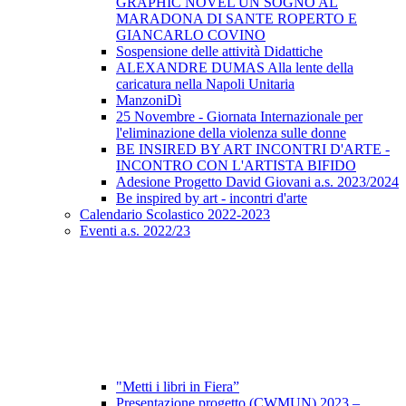
GRAPHIC NOVEL UN SOGNO AL
MARADONA DI SANTE ROPERTO E
GIANCARLO COVINO
Sospensione delle attività Didattiche
ALEXANDRE DUMAS Alla lente della
caricatura nella Napoli Unitaria
ManzoniDì
25 Novembre - Giornata Internazionale per
l'eliminazione della violenza sulle donne
BE INSIRED BY ART INCONTRI D'ARTE -
INCONTRO CON L'ARTISTA BIFIDO
Adesione Progetto David Giovani a.s. 2023/2024
Be inspired by art - incontri d'arte
Calendario Scolastico 2022-2023
Eventi a.s. 2022/23
"Metti i libri in Fiera”
Presentazione progetto (CWMUN) 2023 –