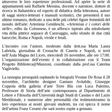
attraverso le loro esperienze professionali. Ad aprire la serie di
appuntamenti sarà Raffaele Messina, docente e narratore, dottore di
ricerca in Italianistica ed esperto di didattica della letteratura, autore
di saggi storico-letterari e manuali scolastici, che presenterà il suo
ultimo romanzo, dedicato a una delle più celebri figure femminili del
mondo dell'arte: Artemisia Gentileschi. «
Artemisia e i colori delle
stelle
», edito da Colonnese, è un affresco ispirato alla mirabolante
vita della pittrice seguace di Caravaggio, sullo sfondo di due città
barocche, Roma e Napoli, vivide e ferali.
L’incontro con l’autore, moderato dalla dott.ssa Maria Laura
Labriola, giornalista di Cronache di Caserta e Napoli, si terrà
nell’Aula Magna del Liceo, mercoledì 16 novembre, alle ore 17:00.
L’organizzazione dell’evento è in collaborazione con il Team
Progetto Biblioteca@Manzoni, coordinato dalla prof.ssa Caterina
Vagliviello.
La rassegna proseguirà ospitando la fotografa Yvonne De Rosa il 28
novembre, l’architetto designer Gaetano Avitabile, Giuseppe
Coppola della galleria d’arte Terre Blu con Luca Palermo,
Professore di Storia dell’arte contemporanea al Dipartimento di
Lettere e Filosofia dell’Università degli Studi di Cassino e del Lazio
Meridionale, e numerose altre personalità che testimonieranno la
loro esperienza ai nostri giovani studenti, tra cui spicca il nome
dell’artista Franz Cerami che sarà nostro ospite a gennaio.