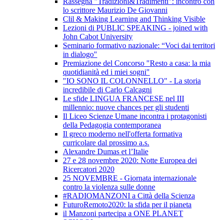
Rassegna "Tradizioni&Tradimenti": incontro con
lo scrittore Maurizio De Giovanni
Clil & Making Learning and Thinking Visible
Lezioni di PUBLIC SPEAKING - joined with
John Cabot University
Seminario formativo nazionale: “Voci dai territori
in dialogo"
Premiazione del Concorso "Resto a casa: la mia
quotidianità ed i miei sogni"
"IO SONO IL COLONNELLO" - La storia
incredibile di Carlo Calcagni
Le sfide LINGUA FRANCESE nel III
millennio: nuove chances per gli studenti
Il Liceo Scienze Umane incontra i protagonisti
della Pedagogia contemporanea
Il greco moderno nell'offerta formativa
curricolare dal prossimo a.s.
Alexandre Dumas et l’Italie
27 e 28 novembre 2020: Notte Europea dei
Ricercatori 2020
25 NOVEMBRE - Giornata internazionale
contro la violenza sulle donne
#RADIOMANZONI a Città della Scienza
FuturoRemoto2020: la sfida per il pianeta
il Manzoni partecipa a ONE PLANET