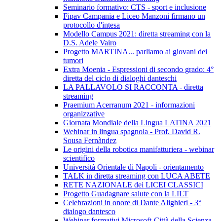
Seminario formativo: CTS - sport e inclusione
Fipav Campania e Liceo Manzoni firmano un
protocollo d'intesa
Modello Campus 2021: diretta streaming con la
D.S. Adele Vairo
Progetto MARTINA... parliamo ai giovani dei
tumori
Extra Moenia - Espressioni di secondo grado: 4°
diretta del ciclo di dialoghi danteschi
LA PALLAVOLO SI RACCONTA - diretta
streaming
Praemium Acerranum 2021 - informazioni
organizzative
Giornata Mondiale della Lingua LATINA 2021
Webinar in lingua spagnola - Prof. David R.
Sousa Fernàndez
Le origini della robotica manifatturiera - webinar
scientifico
Università Orientale di Napoli - orientamento
TALK in diretta streaming con LUCA ABETE
RETE NAZIONALE dei LICEI CLASSICI
Progetto Guadagnare salute con la LILT
Celebrazioni in onore di Dante Alighieri - 3°
dialogo dantesco
Webinar formativi Microsoft-Città della Scienza-