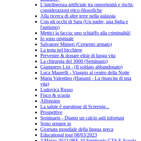
L'intelligenza artificiale tra opportunità e rischi:
considerazioni etico-filosofiche
Alla ricerca di altre terre nella galassia
Con gli occhi di Sara (Un padre, una figlia e
l'autismo)
Mettici la faccia: uno schiaffo alla criminalità!
Io sono originale
Salvatore Minieri (Cemento armato)
La testa nel bicchiere
Prevenire & donare elisir di lunga vita
La chirurgia del 3000 (Seminario)
Giampiero Lisi - (Il soldato abbandonato)
Luca Maurelli - Viaggio al centro della Notte
Maria Valentino (Hanami - La rinascita di una
vita)
Ludovica Russo
Fisco & scuola
Alfonsino
La salute è questione di Screenig...
Prospettive
Seminario - Diamo un calcio agli infortuni
Sono sempre io
Giornata mondiale della lingua greca
Educational tour 08/03/2023
3 Marzo 2023 0RE 10 Seminario CTS E Scuola