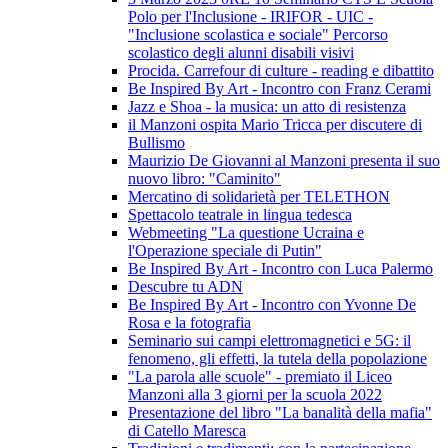
Polo per l'Inclusione - IRIFOR - UIC -
"Inclusione scolastica e sociale" Percorso
scolastico degli alunni disabili visivi
Procida. Carrefour di culture - reading e dibattito
Be Inspired By Art - Incontro con Franz Cerami
Jazz e Shoa - la musica: un atto di resistenza
il Manzoni ospita Mario Tricca per discutere di
Bullismo
Maurizio De Giovanni al Manzoni presenta il suo
nuovo libro: "Caminito"
Mercatino di solidarietà per TELETHON
Spettacolo teatrale in lingua tedesca
Webmeeting "La questione Ucraina e
l'Operazione speciale di Putin"
Be Inspired By Art - Incontro con Luca Palermo
Descubre tu ADN
Be Inspired By Art - Incontro con Yvonne De
Rosa e la fotografia
Seminario sui campi elettromagnetici e 5G: il
fenomeno, gli effetti, la tutela della popolazione
"La parola alle scuole" - premiato il Liceo
Manzoni alla 3 giorni per la scuola 2022
Presentazione del libro "La banalità della mafia"
di Catello Maresca