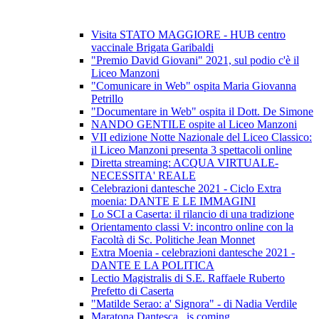
Visita STATO MAGGIORE - HUB centro
vaccinale Brigata Garibaldi
"Premio David Giovani" 2021, sul podio c'è il
Liceo Manzoni
"Comunicare in Web" ospita Maria Giovanna
Petrillo
"Documentare in Web" ospita il Dott. De Simone
NANDO GENTILE ospite al Liceo Manzoni
VII edizione Notte Nazionale del Liceo Classico:
il Liceo Manzoni presenta 3 spettacoli online
Diretta streaming: ACQUA VIRTUALE-
NECESSITA' REALE
Celebrazioni dantesche 2021 - Ciclo Extra
moenia: DANTE E LE IMMAGINI
Lo SCI a Caserta: il rilancio di una tradizione
Orientamento classi V: incontro online con la
Facoltà di Sc. Politiche Jean Monnet
Extra Moenia - celebrazioni dantesche 2021 -
DANTE E LA POLITICA
Lectio Magistralis di S.E. Raffaele Ruberto
Prefetto di Caserta
"Matilde Serao: a' Signora" - di Nadia Verdile
Maratona Dantesca...is coming