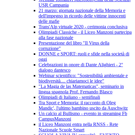
USR Campania
21 marzo: giornata nazionale della Memoria e
dell'impegno in ricordo delle vittime innocenti
delle mafie
Trans'Alp virtuale 2020 - cerimonia conclusiva
Olimpiadi Classiche - il Liceo Manzoni partecipa
alla fase nazionale
Presentazione del libro "Il Virus della
corruzione"
DONNE e SPORT: ruoli e sfide nella società di
oggi
Celebrazioni in onore di Dante Alighieri - 2°
dialogo dantesco
Webinar scientifico: "Sostenibilità ambientale e
biodiversità.... chiariamoci le idee"
"La Magia de las Matematicas", seminario in
lingua spagnola Prof. Fernando Blasco
Olimpiadi di Italiano - semifinali
Tra Sport e Memoria: il racconto di Oleg
Mandic', l'ultimo bambino uscito da Auschwitz
Un calcio al Bullismo - evento in streaming Fb
CampusManzoni
il Liceo Manzoni entra nella RNSS - Rete
Nazionale Scuole Smart