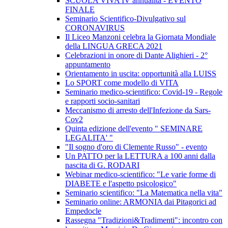
SCUOLA VIVA IV annualità - EVENTO
FINALE
Seminario Scientifico-Divulgativo sul
CORONAVIRUS
Il Liceo Manzoni celebra la Giornata Mondiale
della LINGUA GRECA 2021
Celebrazioni in onore di Dante Alighieri - 2°
appuntamento
Orientamento in uscita: opportunità alla LUISS
Lo SPORT come modello di VITA
Seminario medico-scientifico: Covid-19 - Regole
e rapporti socio-sanitari
Meccanismo di arresto dell'Infezione da Sars-
Cov2
Quinta edizione dell'evento " SEMINARE
LEGALITA' "
"Il sogno d'oro di Clemente Russo" - evento
Un PATTO per la LETTURA a 100 anni dalla
nascita di G. RODARI
Webinar medico-scientifico: "Le varie forme di
DIABETE e l'aspetto psicologico"
Seminario scientifico: "La Matematica nella vita"
Seminario online: ARMONIA dai Pitagorici ad
Empedocle
Rassegna "Tradizioni&Tradimenti": incontro con