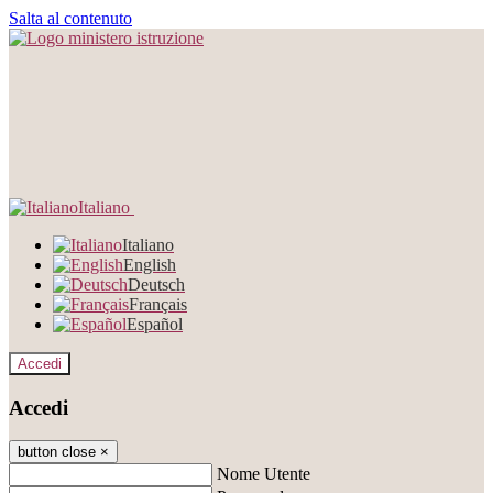
Salta al contenuto
Italiano
Italiano
English
Deutsch
Français
Español
Accedi
Accedi
button close
×
Nome Utente