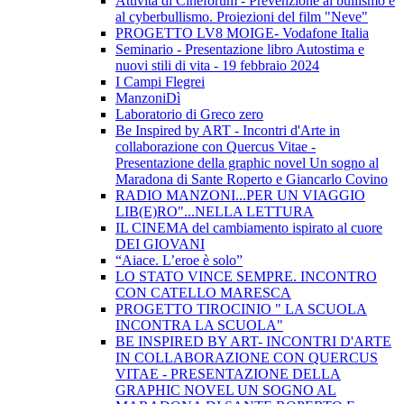
Attività di Cineforum - Prevenzione al bullismo e
al cyberbullismo. Proiezioni del film "Neve"
PROGETTO LV8 MOIGE- Vodafone Italia
Seminario - Presentazione libro Autostima e
nuovi stili di vita - 19 febbraio 2024
I Campi Flegrei
ManzoniDì
Laboratorio di Greco zero
Be Inspired by ART - Incontri d'Arte in
collaborazione con Quercus Vitae -
Presentazione della graphic novel Un sogno al
Maradona di Sante Roperto e Giancarlo Covino
RADIO MANZONI...PER UN VIAGGIO
LIB(E)RO"...NELLA LETTURA
IL CINEMA del cambiamento ispirato al cuore
DEI GIOVANI
“Aiace. L’eroe è solo”
LO STATO VINCE SEMPRE. INCONTRO
CON CATELLO MARESCA
PROGETTO TIROCINIO " LA SCUOLA
INCONTRA LA SCUOLA"
BE INSPIRED BY ART- INCONTRI D'ARTE
IN COLLABORAZIONE CON QUERCUS
VITAE - PRESENTAZIONE DELLA
GRAPHIC NOVEL UN SOGNO AL