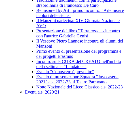
Tradizioni e tradimenti: con la partecipazione
straordinaria di Francesco De Caro
Be inspired by Art - primo incontro: "Artemisia e
i colori delle stelle"
Il Manzoni partecipa: XIV Giornata Nazionale
AVO
Presentazione del libro "Terra rossa" - incontro
con l'autrice Gabriella Genisi
Il Vescovo Pietro Lagnese incontra gli alunni del
Manzoni
Primo evento di presentazione del programma e
dei progetti Erasmus
Incontro sulla CURA del CREATO nell'ambito
della settimana "Laudato sì"
Evento "Conoscere è prevenire"
Evento di presentazione Squadra "Juvecaserta
2021" a.s. 2022-23 al Teatro Parravano
Notte Nazionale del Liceo Classico a.s. 2022-23
Eventi a.s. 2020/21