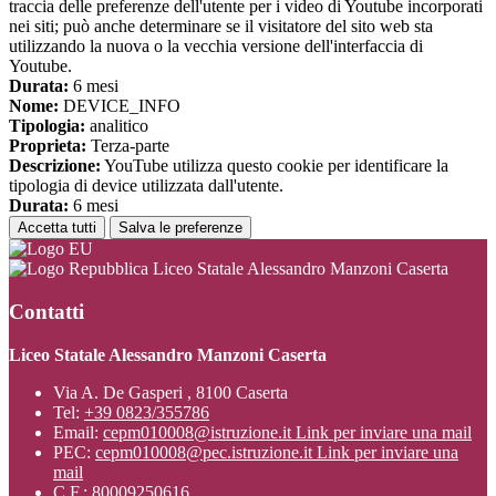
traccia delle preferenze dell'utente per i video di Youtube incorporati
nei siti; può anche determinare se il visitatore del sito web sta
utilizzando la nuova o la vecchia versione dell'interfaccia di
Youtube.
Durata:
6 mesi
Nome:
DEVICE_INFO
Tipologia:
analitico
Proprieta:
Terza-parte
Descrizione:
YouTube utilizza questo cookie per identificare la
tipologia di device utilizzata dall'utente.
Durata:
6 mesi
Accetta tutti
Salva le preferenze
Liceo Statale Alessandro Manzoni Caserta
Contatti
Liceo Statale Alessandro Manzoni Caserta
Via A. De Gasperi , 8100 Caserta
Tel:
+39 0823/355786
Email:
cepm010008@istruzione.it
Link per inviare una mail
PEC:
cepm010008@pec.istruzione.it
Link per inviare una
mail
C.F.: 80009250616