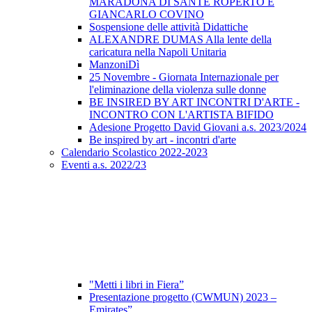
MARADONA DI SANTE ROPERTO E
GIANCARLO COVINO
Sospensione delle attività Didattiche
ALEXANDRE DUMAS Alla lente della
caricatura nella Napoli Unitaria
ManzoniDì
25 Novembre - Giornata Internazionale per
l'eliminazione della violenza sulle donne
BE INSIRED BY ART INCONTRI D'ARTE -
INCONTRO CON L'ARTISTA BIFIDO
Adesione Progetto David Giovani a.s. 2023/2024
Be inspired by art - incontri d'arte
Calendario Scolastico 2022-2023
Eventi a.s. 2022/23
"Metti i libri in Fiera”
Presentazione progetto (CWMUN) 2023 –
Emirates”