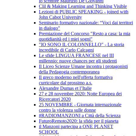
lo scrittore Maurizio De Giovanni
Clil & Making Learning and Thinking Visible
Lezioni di PUBLIC SPEAKING - joined with
John Cabot University
Seminario formativo nazionale: “Voci dai territori
in dialogo"
Premiazione del Concorso "Resto a casa: la mia
quotidianità ed i miei sogni"
"IO SONO IL COLONNELLO" - La storia
incredibile di Carlo Calcagni
Le sfide LINGUA FRANCESE nel III
millennio: nuove chances per gli studenti
Il Liceo Scienze Umane incontra i protagonisti
della Pedagogia contemporanea
Il greco moderno nell'offerta formativa
curricolare dal prossimo a.s.
Alexandre Dumas et l’Italie
27 e 28 novembre 2020: Notte Europea dei
Ricercatori 2020
25 NOVEMBRE - Giornata internazionale
contro la violenza sulle donne
#RADIOMANZONI a Città della Scienza
FuturoRemoto2020: la sfida per il pianeta
il Manzoni partecipa a ONE PLANET
SCHOOL