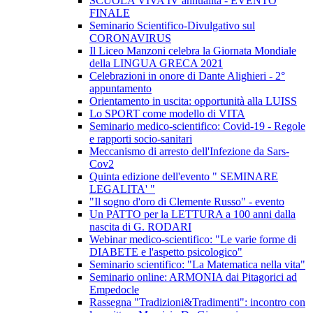
SCUOLA VIVA IV annualità - EVENTO
FINALE
Seminario Scientifico-Divulgativo sul
CORONAVIRUS
Il Liceo Manzoni celebra la Giornata Mondiale
della LINGUA GRECA 2021
Celebrazioni in onore di Dante Alighieri - 2°
appuntamento
Orientamento in uscita: opportunità alla LUISS
Lo SPORT come modello di VITA
Seminario medico-scientifico: Covid-19 - Regole
e rapporti socio-sanitari
Meccanismo di arresto dell'Infezione da Sars-
Cov2
Quinta edizione dell'evento " SEMINARE
LEGALITA' "
"Il sogno d'oro di Clemente Russo" - evento
Un PATTO per la LETTURA a 100 anni dalla
nascita di G. RODARI
Webinar medico-scientifico: "Le varie forme di
DIABETE e l'aspetto psicologico"
Seminario scientifico: "La Matematica nella vita"
Seminario online: ARMONIA dai Pitagorici ad
Empedocle
Rassegna "Tradizioni&Tradimenti": incontro con