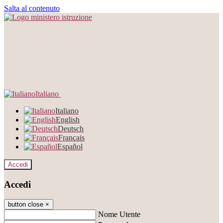
Salta al contenuto
Italiano
Italiano
English
Deutsch
Français
Español
Accedi
Accedi
button close
×
Nome Utente