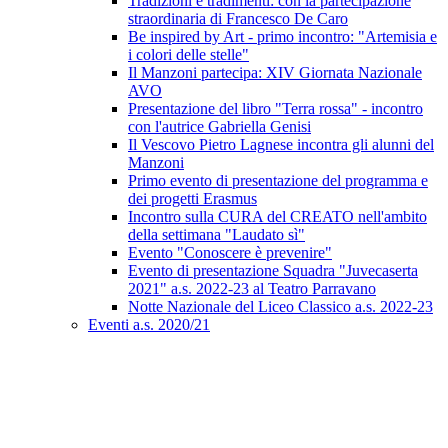
Tradizioni e tradimenti: con la partecipazione
straordinaria di Francesco De Caro
Be inspired by Art - primo incontro: "Artemisia e
i colori delle stelle"
Il Manzoni partecipa: XIV Giornata Nazionale
AVO
Presentazione del libro "Terra rossa" - incontro
con l'autrice Gabriella Genisi
Il Vescovo Pietro Lagnese incontra gli alunni del
Manzoni
Primo evento di presentazione del programma e
dei progetti Erasmus
Incontro sulla CURA del CREATO nell'ambito
della settimana "Laudato sì"
Evento "Conoscere è prevenire"
Evento di presentazione Squadra "Juvecaserta
2021" a.s. 2022-23 al Teatro Parravano
Notte Nazionale del Liceo Classico a.s. 2022-23
Eventi a.s. 2020/21