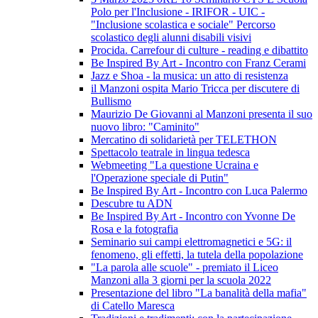
Polo per l'Inclusione - IRIFOR - UIC -
"Inclusione scolastica e sociale" Percorso
scolastico degli alunni disabili visivi
Procida. Carrefour di culture - reading e dibattito
Be Inspired By Art - Incontro con Franz Cerami
Jazz e Shoa - la musica: un atto di resistenza
il Manzoni ospita Mario Tricca per discutere di
Bullismo
Maurizio De Giovanni al Manzoni presenta il suo
nuovo libro: "Caminito"
Mercatino di solidarietà per TELETHON
Spettacolo teatrale in lingua tedesca
Webmeeting "La questione Ucraina e
l'Operazione speciale di Putin"
Be Inspired By Art - Incontro con Luca Palermo
Descubre tu ADN
Be Inspired By Art - Incontro con Yvonne De
Rosa e la fotografia
Seminario sui campi elettromagnetici e 5G: il
fenomeno, gli effetti, la tutela della popolazione
"La parola alle scuole" - premiato il Liceo
Manzoni alla 3 giorni per la scuola 2022
Presentazione del libro "La banalità della mafia"
di Catello Maresca