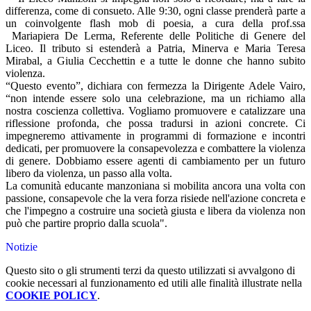
differenza, come di consueto. Alle 9:30, ogni classe prenderà parte a
un coinvolgente flash mob di poesia, a cura della prof.ssa
Mariapiera De Lerma, Referente delle Politiche di Genere del
Liceo. Il tributo si estenderà a Patria, Minerva e Maria Teresa
Mirabal, a Giulia Cecchettin e a tutte le donne che hanno subito
violenza.
“Questo evento”, dichiara con fermezza la Dirigente Adele Vairo,
“non intende essere solo una celebrazione, ma un richiamo alla
nostra coscienza collettiva. Vogliamo promuovere e catalizzare una
riflessione profonda, che possa tradursi in azioni concrete. Ci
impegneremo attivamente in programmi di formazione e incontri
dedicati, per promuovere la consapevolezza e combattere la violenza
di genere. Dobbiamo essere agenti di cambiamento per un futuro
libero da violenza, un passo alla volta.
La comunità educante manzoniana si mobilita ancora una volta con
passione, consapevole che la vera forza risiede nell'azione concreta e
che l'impegno a costruire una società giusta e libera da violenza non
può che partire proprio dalla scuola".
Notizie
Questo sito o gli strumenti terzi da questo utilizzati si avvalgono di
cookie necessari al funzionamento ed utili alle finalità illustrate nella
COOKIE POLICY
.