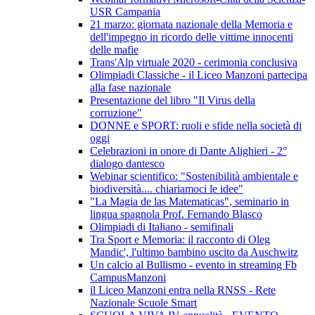
USR Campania
21 marzo: giornata nazionale della Memoria e
dell'impegno in ricordo delle vittime innocenti
delle mafie
Trans'Alp virtuale 2020 - cerimonia conclusiva
Olimpiadi Classiche - il Liceo Manzoni partecipa
alla fase nazionale
Presentazione del libro "Il Virus della
corruzione"
DONNE e SPORT: ruoli e sfide nella società di
oggi
Celebrazioni in onore di Dante Alighieri - 2°
dialogo dantesco
Webinar scientifico: "Sostenibilità ambientale e
biodiversità.... chiariamoci le idee"
"La Magia de las Matematicas", seminario in
lingua spagnola Prof. Fernando Blasco
Olimpiadi di Italiano - semifinali
Tra Sport e Memoria: il racconto di Oleg
Mandic', l'ultimo bambino uscito da Auschwitz
Un calcio al Bullismo - evento in streaming Fb
CampusManzoni
il Liceo Manzoni entra nella RNSS - Rete
Nazionale Scuole Smart