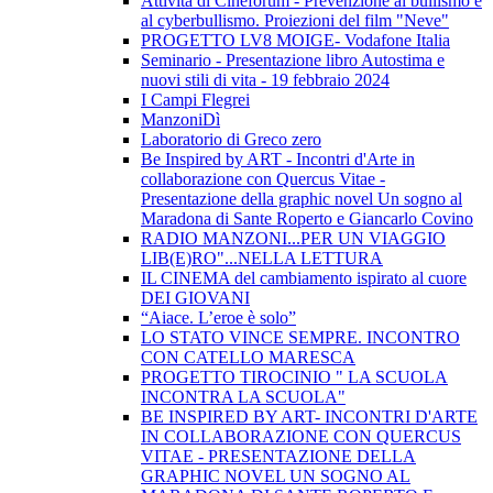
Attività di Cineforum - Prevenzione al bullismo e
al cyberbullismo. Proiezioni del film "Neve"
PROGETTO LV8 MOIGE- Vodafone Italia
Seminario - Presentazione libro Autostima e
nuovi stili di vita - 19 febbraio 2024
I Campi Flegrei
ManzoniDì
Laboratorio di Greco zero
Be Inspired by ART - Incontri d'Arte in
collaborazione con Quercus Vitae -
Presentazione della graphic novel Un sogno al
Maradona di Sante Roperto e Giancarlo Covino
RADIO MANZONI...PER UN VIAGGIO
LIB(E)RO"...NELLA LETTURA
IL CINEMA del cambiamento ispirato al cuore
DEI GIOVANI
“Aiace. L’eroe è solo”
LO STATO VINCE SEMPRE. INCONTRO
CON CATELLO MARESCA
PROGETTO TIROCINIO " LA SCUOLA
INCONTRA LA SCUOLA"
BE INSPIRED BY ART- INCONTRI D'ARTE
IN COLLABORAZIONE CON QUERCUS
VITAE - PRESENTAZIONE DELLA
GRAPHIC NOVEL UN SOGNO AL