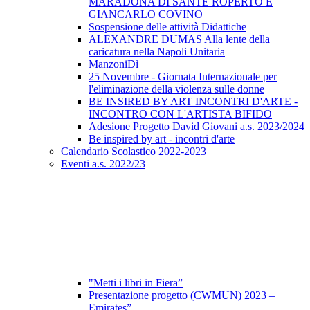
MARADONA DI SANTE ROPERTO E
GIANCARLO COVINO
Sospensione delle attività Didattiche
ALEXANDRE DUMAS Alla lente della
caricatura nella Napoli Unitaria
ManzoniDì
25 Novembre - Giornata Internazionale per
l'eliminazione della violenza sulle donne
BE INSIRED BY ART INCONTRI D'ARTE -
INCONTRO CON L'ARTISTA BIFIDO
Adesione Progetto David Giovani a.s. 2023/2024
Be inspired by art - incontri d'arte
Calendario Scolastico 2022-2023
Eventi a.s. 2022/23
"Metti i libri in Fiera”
Presentazione progetto (CWMUN) 2023 –
Emirates”