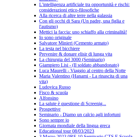
L'intelligenza artificiale tra opportunità e rischi:
considerazioni etico-filosofiche
Alla ricerca di altre terre nella galassia
Con gli occhi di Sara (Un padre, una figlia e
l'autismo)
Mettici la faccia: uno schiaffo alla criminalità!
Io sono originale
Salvatore Minieri (Cemento armato)
La testa nel bicchiere
Prevenire & donare elisir di lunga vita
La chirurgia del 3000 (Seminario)
Giampiero Lisi - (Il soldato abbandonato)
Luca Maurelli - Viaggio al centro della Notte
Maria Valentino (Hanami - La rinascita di una
vita)
Ludovica Russo
Fisco & scuola
Alfonsino
La salute è questione di Screenig...
Prospettive
Seminario - Diamo un calcio agli infortuni
Sono sempre io
Giornata mondiale della lingua greca
Educational tour 08/03/2023
3 Marzo 2023 0RE 10 Seminario CTS E Scuola