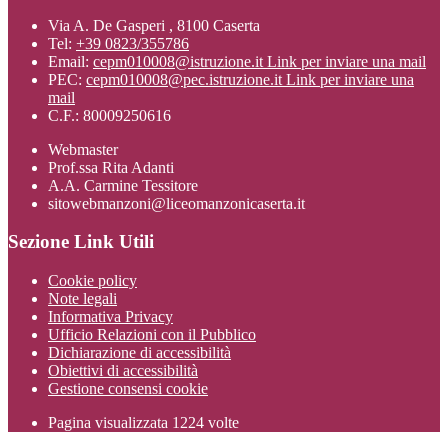
Via A. De Gasperi , 8100 Caserta
Tel:
+39 0823/355786
Email:
cepm010008@istruzione.it
Link per inviare una mail
PEC:
cepm010008@pec.istruzione.it
Link per inviare una
mail
C.F.: 80009250616
Webmaster
Prof.ssa Rita Adanti
A.A. Carmine Tessitore
sitowebmanzoni@liceomanzonicaserta.it
Sezione Link Utili
Cookie policy
Note legali
Informativa Privacy
Ufficio Relazioni con il Pubblico
Dichiarazione di accessibilità
Obiettivi di accessibilità
Gestione consensi cookie
Pagina visualizzata
1224
volte