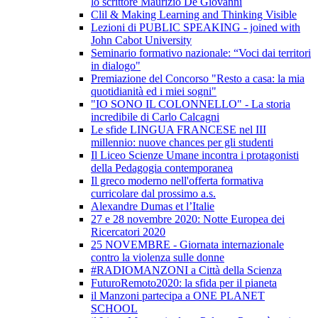
lo scrittore Maurizio De Giovanni
Clil & Making Learning and Thinking Visible
Lezioni di PUBLIC SPEAKING - joined with
John Cabot University
Seminario formativo nazionale: “Voci dai territori
in dialogo"
Premiazione del Concorso "Resto a casa: la mia
quotidianità ed i miei sogni"
"IO SONO IL COLONNELLO" - La storia
incredibile di Carlo Calcagni
Le sfide LINGUA FRANCESE nel III
millennio: nuove chances per gli studenti
Il Liceo Scienze Umane incontra i protagonisti
della Pedagogia contemporanea
Il greco moderno nell'offerta formativa
curricolare dal prossimo a.s.
Alexandre Dumas et l’Italie
27 e 28 novembre 2020: Notte Europea dei
Ricercatori 2020
25 NOVEMBRE - Giornata internazionale
contro la violenza sulle donne
#RADIOMANZONI a Città della Scienza
FuturoRemoto2020: la sfida per il pianeta
il Manzoni partecipa a ONE PLANET
SCHOOL