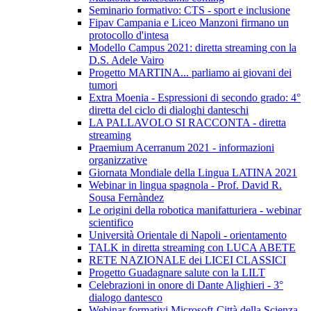
Seminario formativo: CTS - sport e inclusione
Fipav Campania e Liceo Manzoni firmano un
protocollo d'intesa
Modello Campus 2021: diretta streaming con la
D.S. Adele Vairo
Progetto MARTINA... parliamo ai giovani dei
tumori
Extra Moenia - Espressioni di secondo grado: 4°
diretta del ciclo di dialoghi danteschi
LA PALLAVOLO SI RACCONTA - diretta
streaming
Praemium Acerranum 2021 - informazioni
organizzative
Giornata Mondiale della Lingua LATINA 2021
Webinar in lingua spagnola - Prof. David R.
Sousa Fernàndez
Le origini della robotica manifatturiera - webinar
scientifico
Università Orientale di Napoli - orientamento
TALK in diretta streaming con LUCA ABETE
RETE NAZIONALE dei LICEI CLASSICI
Progetto Guadagnare salute con la LILT
Celebrazioni in onore di Dante Alighieri - 3°
dialogo dantesco
Webinar formativi Microsoft-Città della Scienza-