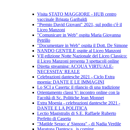
Visita STATO MAGGIORE - HUB centro
vaccinale Brigata Garibaldi
"Premio David Giovani" 2021, sul podio c'è il
Liceo Manzoni
"Comunicare in Web" ospita Maria Giovanna
Petrillo
"Documentare in Web" ospita il Dott. De Simone
NANDO GENTILE ospite al Liceo Manzoni
VII edizione Notte Nazionale del Liceo Classico:
il Liceo Manzoni presenta 3 spettacoli online
Diretta streaming: ACQUA VIRTUALE-
NECESSITA' REALE
Celebrazioni dantesche 2021 - Ciclo Extra
moenia: DANTE E LE IMMAGINI
Lo SCI a Caserta: il rilancio di una tradizione
Orientamento classi V: incontro online con la
Facoltà di Sc. Politiche Jean Monnet
Extra Moenia - celebrazioni dantesche 2021 -
DANTE E LA POLITICA
Lectio Magistralis di S.E. Raffaele Ruberto
Prefetto di Caserta
"Matilde Serao: a' Signora" - di Nadia Verdile
Maratona Dantesca...is coming