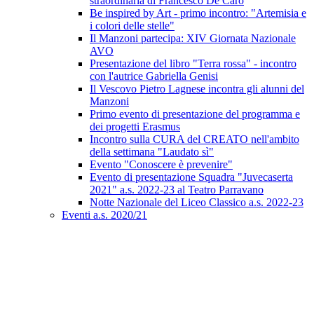
straordinaria di Francesco De Caro
Be inspired by Art - primo incontro: "Artemisia e
i colori delle stelle"
Il Manzoni partecipa: XIV Giornata Nazionale
AVO
Presentazione del libro "Terra rossa" - incontro
con l'autrice Gabriella Genisi
Il Vescovo Pietro Lagnese incontra gli alunni del
Manzoni
Primo evento di presentazione del programma e
dei progetti Erasmus
Incontro sulla CURA del CREATO nell'ambito
della settimana "Laudato sì"
Evento "Conoscere è prevenire"
Evento di presentazione Squadra "Juvecaserta
2021" a.s. 2022-23 al Teatro Parravano
Notte Nazionale del Liceo Classico a.s. 2022-23
Eventi a.s. 2020/21