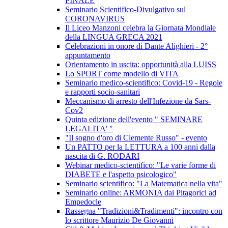
FINALE
Seminario Scientifico-Divulgativo sul
CORONAVIRUS
Il Liceo Manzoni celebra la Giornata Mondiale
della LINGUA GRECA 2021
Celebrazioni in onore di Dante Alighieri - 2°
appuntamento
Orientamento in uscita: opportunità alla LUISS
Lo SPORT come modello di VITA
Seminario medico-scientifico: Covid-19 - Regole
e rapporti socio-sanitari
Meccanismo di arresto dell'Infezione da Sars-
Cov2
Quinta edizione dell'evento " SEMINARE
LEGALITA' "
"Il sogno d'oro di Clemente Russo" - evento
Un PATTO per la LETTURA a 100 anni dalla
nascita di G. RODARI
Webinar medico-scientifico: "Le varie forme di
DIABETE e l'aspetto psicologico"
Seminario scientifico: "La Matematica nella vita"
Seminario online: ARMONIA dai Pitagorici ad
Empedocle
Rassegna "Tradizioni&Tradimenti": incontro con
lo scrittore Maurizio De Giovanni