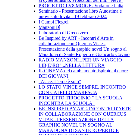
al cyberbullismo. Proiezioni del film "Neve"
PROGETTO LV8 MOIGE- Vodafone Italia
Seminario - Presentazione libro Autostima e
nuovi stili di vita - 19 febbraio 2024
I Campi Flegrei
ManzoniDì
Laboratorio di Greco zero
Be Inspired by ART - Incontri d'Arte in
collaborazione con Quercus Vitae -
Presentazione della graphic novel Un sogno al
Maradona di Sante Roperto e Giancarlo Covino
RADIO MANZONI...PER UN VIAGGIO
LIB(E)RO"...NELLA LETTURA
IL CINEMA del cambiamento ispirato al cuore
DEI GIOVANI
“Aiace. L’eroe è solo”
LO STATO VINCE SEMPRE. INCONTRO
CON CATELLO MARESCA
PROGETTO TIROCINIO " LA SCUOLA
INCONTRA LA SCUOLA"
BE INSPIRED BY ART- INCONTRI D'ARTE
IN COLLABORAZIONE CON QUERCUS
VITAE - PRESENTAZIONE DELLA
GRAPHIC NOVEL UN SOGNO AL
MARADONA DI SANTE ROPERTO E