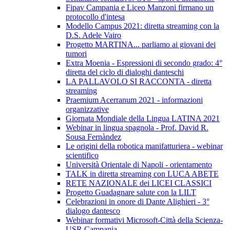
Fipav Campania e Liceo Manzoni firmano un
protocollo d'intesa
Modello Campus 2021: diretta streaming con la
D.S. Adele Vairo
Progetto MARTINA... parliamo ai giovani dei
tumori
Extra Moenia - Espressioni di secondo grado: 4°
diretta del ciclo di dialoghi danteschi
LA PALLAVOLO SI RACCONTA - diretta
streaming
Praemium Acerranum 2021 - informazioni
organizzative
Giornata Mondiale della Lingua LATINA 2021
Webinar in lingua spagnola - Prof. David R.
Sousa Fernàndez
Le origini della robotica manifatturiera - webinar
scientifico
Università Orientale di Napoli - orientamento
TALK in diretta streaming con LUCA ABETE
RETE NAZIONALE dei LICEI CLASSICI
Progetto Guadagnare salute con la LILT
Celebrazioni in onore di Dante Alighieri - 3°
dialogo dantesco
Webinar formativi Microsoft-Città della Scienza-
USR Campania