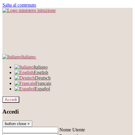
Salta al contenuto
Italiano
Italiano
English
Deutsch
Français
Español
Accedi
Accedi
button close
×
Nome Utente