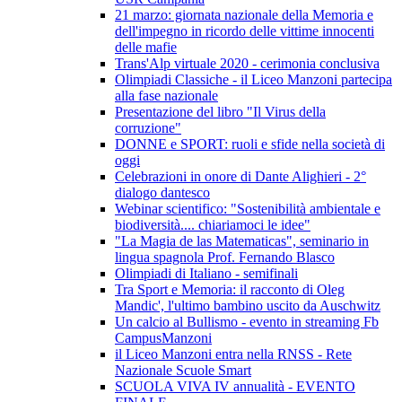
21 marzo: giornata nazionale della Memoria e
dell'impegno in ricordo delle vittime innocenti
delle mafie
Trans'Alp virtuale 2020 - cerimonia conclusiva
Olimpiadi Classiche - il Liceo Manzoni partecipa
alla fase nazionale
Presentazione del libro "Il Virus della
corruzione"
DONNE e SPORT: ruoli e sfide nella società di
oggi
Celebrazioni in onore di Dante Alighieri - 2°
dialogo dantesco
Webinar scientifico: "Sostenibilità ambientale e
biodiversità.... chiariamoci le idee"
"La Magia de las Matematicas", seminario in
lingua spagnola Prof. Fernando Blasco
Olimpiadi di Italiano - semifinali
Tra Sport e Memoria: il racconto di Oleg
Mandic', l'ultimo bambino uscito da Auschwitz
Un calcio al Bullismo - evento in streaming Fb
CampusManzoni
il Liceo Manzoni entra nella RNSS - Rete
Nazionale Scuole Smart
SCUOLA VIVA IV annualità - EVENTO