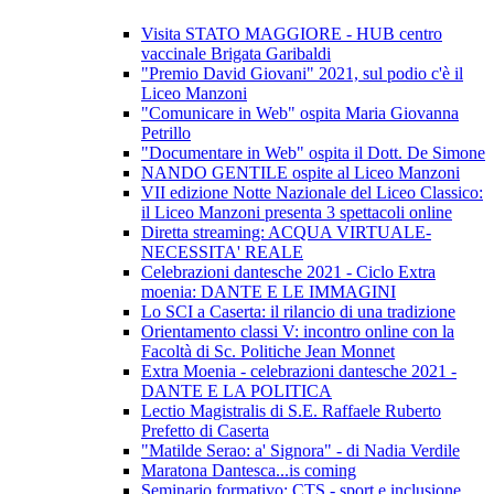
Visita STATO MAGGIORE - HUB centro
vaccinale Brigata Garibaldi
"Premio David Giovani" 2021, sul podio c'è il
Liceo Manzoni
"Comunicare in Web" ospita Maria Giovanna
Petrillo
"Documentare in Web" ospita il Dott. De Simone
NANDO GENTILE ospite al Liceo Manzoni
VII edizione Notte Nazionale del Liceo Classico:
il Liceo Manzoni presenta 3 spettacoli online
Diretta streaming: ACQUA VIRTUALE-
NECESSITA' REALE
Celebrazioni dantesche 2021 - Ciclo Extra
moenia: DANTE E LE IMMAGINI
Lo SCI a Caserta: il rilancio di una tradizione
Orientamento classi V: incontro online con la
Facoltà di Sc. Politiche Jean Monnet
Extra Moenia - celebrazioni dantesche 2021 -
DANTE E LA POLITICA
Lectio Magistralis di S.E. Raffaele Ruberto
Prefetto di Caserta
"Matilde Serao: a' Signora" - di Nadia Verdile
Maratona Dantesca...is coming
Seminario formativo: CTS - sport e inclusione