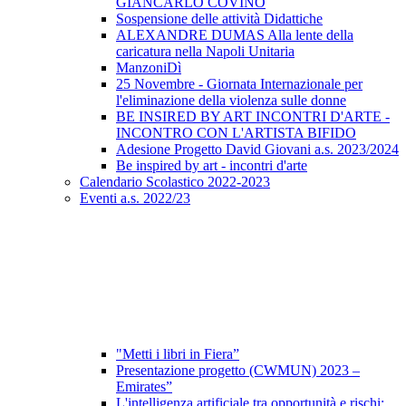
GIANCARLO COVINO
Sospensione delle attività Didattiche
ALEXANDRE DUMAS Alla lente della
caricatura nella Napoli Unitaria
ManzoniDì
25 Novembre - Giornata Internazionale per
l'eliminazione della violenza sulle donne
BE INSIRED BY ART INCONTRI D'ARTE -
INCONTRO CON L'ARTISTA BIFIDO
Adesione Progetto David Giovani a.s. 2023/2024
Be inspired by art - incontri d'arte
Calendario Scolastico 2022-2023
Eventi a.s. 2022/23
"Metti i libri in Fiera”
Presentazione progetto (CWMUN) 2023 –
Emirates”
L'intelligenza artificiale tra opportunità e rischi: