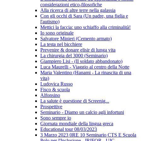
considerazioni etico-filosofiche
Alla ricerca di altre terre nella galassia
Con gli occhi di Sara (Un padre, una figlia e
l'autismo)
Mettici la faccia: uno schiaffo alla criminalità!
Io sono originale
Salvatore Minieri (Cemento armato)
La testa nel bicchiere
Prevenire & donare elisir di lunga vita
La chirurgia del 3000 (Seminario)
Giampiero Lisi - (Il soldato abbandonato)
Luca Maurelli - Viaggio al centro della Notte
Maria Valentino (Hanami - La rinascita di una
vita)
Ludovica Russo
Fisco & scuola
Alfonsino
La salute è questione di Screenig...
Prospettive
Seminario - Diamo un calcio agli infortuni
Sono sempre io
Giornata mondiale della lingua greca
Educational tour 08/03/2023
3 Marzo 2023 0RE 10 Seminario CTS E Scuola
Polo per l'Inclusione - IRIFOR - UIC -