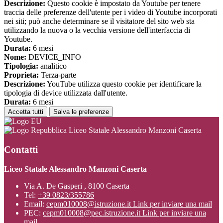
Descrizione:
Questo cookie è impostato da Youtube per tenere
traccia delle preferenze dell'utente per i video di Youtube incorporati
nei siti; può anche determinare se il visitatore del sito web sta
utilizzando la nuova o la vecchia versione dell'interfaccia di
Youtube.
Durata:
6 mesi
Nome:
DEVICE_INFO
Tipologia:
analitico
Proprieta:
Terza-parte
Descrizione:
YouTube utilizza questo cookie per identificare la
tipologia di device utilizzata dall'utente.
Durata:
6 mesi
Accetta tutti
Salva le preferenze
Liceo Statale Alessandro Manzoni Caserta
Contatti
Liceo Statale Alessandro Manzoni Caserta
Via A. De Gasperi , 8100 Caserta
Tel:
+39 0823/355786
Email:
cepm010008@istruzione.it
Link per inviare una mail
PEC:
cepm010008@pec.istruzione.it
Link per inviare una
mail