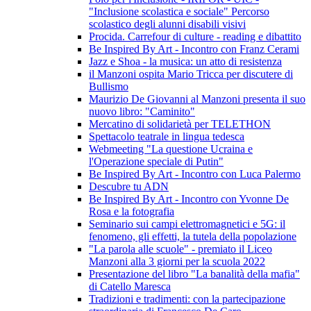
"Inclusione scolastica e sociale" Percorso
scolastico degli alunni disabili visivi
Procida. Carrefour di culture - reading e dibattito
Be Inspired By Art - Incontro con Franz Cerami
Jazz e Shoa - la musica: un atto di resistenza
il Manzoni ospita Mario Tricca per discutere di
Bullismo
Maurizio De Giovanni al Manzoni presenta il suo
nuovo libro: "Caminito"
Mercatino di solidarietà per TELETHON
Spettacolo teatrale in lingua tedesca
Webmeeting "La questione Ucraina e
l'Operazione speciale di Putin"
Be Inspired By Art - Incontro con Luca Palermo
Descubre tu ADN
Be Inspired By Art - Incontro con Yvonne De
Rosa e la fotografia
Seminario sui campi elettromagnetici e 5G: il
fenomeno, gli effetti, la tutela della popolazione
"La parola alle scuole" - premiato il Liceo
Manzoni alla 3 giorni per la scuola 2022
Presentazione del libro "La banalità della mafia"
di Catello Maresca
Tradizioni e tradimenti: con la partecipazione