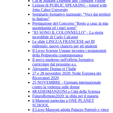
Clil & Making Learning and Thinking Visible
Lezioni di PUBLIC SPEAKING - joined with
John Cabot University
Seminario formativo nazionale: “Voci dai territori
in dialogo"
Premiazione del Concorso "Resto a casa: la mia
quotidianità ed i miei sogni"
"IO SONO IL COLONNELLO" - La storia
incredibile di Carlo Calcagni
Le sfide LINGUA FRANCESE nel III
millennio: nuove chances per gli studenti
Il Liceo Scienze Umane incontra i protagonisti
della Pedagogia contemporanea
Il greco moderno nell'offerta formativa
curricolare dal prossimo a.s.
Alexandre Dumas et l’Italie
27 e 28 novembre 2020: Notte Europea dei
Ricercatori 2020
25 NOVEMBRE - Giornata internazionale
contro la violenza sulle donne
#RADIOMANZONI a Città della Scienza
FuturoRemoto2020: la sfida per il pianeta
il Manzoni partecipa a ONE PLANET
SCHOOL
il Liceo Manzoni adotta Palazzo Paternò e vince