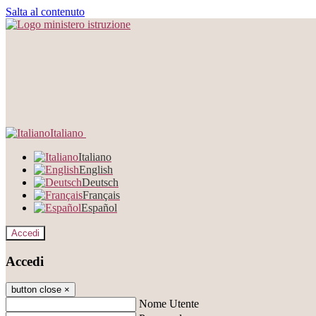
Salta al contenuto
Italiano
Italiano
English
Deutsch
Français
Español
Accedi
Accedi
button close
×
Nome Utente