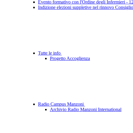
Evento formativo con l'Ordine degli Infermieri - 
Indizione elezioni suppletive nel rinnovo Consigli
Tutte le info
Progetto Accoglienza
Radio Campus Manzoni
Archivio Radio Manzoni International