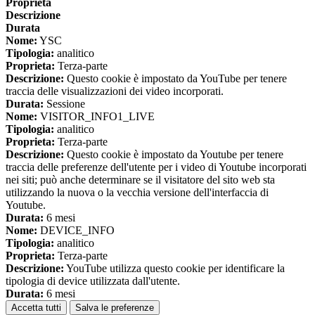
Proprieta
Descrizione
Durata
Nome:
YSC
Tipologia:
analitico
Proprieta:
Terza-parte
Descrizione:
Questo cookie è impostato da YouTube per tenere
traccia delle visualizzazioni dei video incorporati.
Durata:
Sessione
Nome:
VISITOR_INFO1_LIVE
Tipologia:
analitico
Proprieta:
Terza-parte
Descrizione:
Questo cookie è impostato da Youtube per tenere
traccia delle preferenze dell'utente per i video di Youtube incorporati
nei siti; può anche determinare se il visitatore del sito web sta
utilizzando la nuova o la vecchia versione dell'interfaccia di
Youtube.
Durata:
6 mesi
Nome:
DEVICE_INFO
Tipologia:
analitico
Proprieta:
Terza-parte
Descrizione:
YouTube utilizza questo cookie per identificare la
tipologia di device utilizzata dall'utente.
Durata:
6 mesi
Accetta tutti
Salva le preferenze