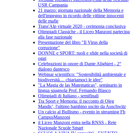
USR Campania
21 marzo: giornata nazionale della Memoria e
dell'impegno in ricordo delle vittime innocenti
delle mafie
Trans'Alp virtuale 2020 - cerimonia conclusiva
Olimpiadi Classiche - il Liceo Manzoni partecipa
alla fase nazionale
Presentazione del libro "Il Virus della
corruzione"
DONNE e SPORT: ruoli e sfide nella società di
oggi
Celebrazioni in onore di Dante Alighieri - 2°
dialogo dantesco
Webinar scientifico: "Sostenibilità ambientale e
biodiversità.... chiariamoci le idee"
"La Magia de las Matematicas", seminario in
lingua spagnola Prof. Fernando Blasco
Olimpiadi di Italiano - semifinali
Tra Sport e Memoria: il racconto di Oleg
Mandic', l'ultimo bambino uscito da Auschwitz
Un calcio al Bullismo - evento in streaming Fb
CampusManzoni
il Liceo Manzoni entra nella RNSS - Rete
Nazionale Scuole Smart