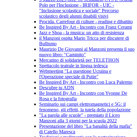
Polo per l'Inclusione - IRIFOR - UIC -
"Inclusione scolastica e sociale" Percorso
scolastico degli alunni disabili visivi
Procida. Carrefour di culture - reading e dibattito
Be Inspired By Art - Incontro con Franz Cerami
Jazz e Shoa - la musica: un atto di resistenza
il Manzoni ospita Mario Tricca per discutere di
Bullismo
Maurizio De Giovanni al Manzoni presenta il suo
nuovo libro: "Caminito"
Mercatino di solidarietà per TELETHON
Spettacolo teatrale in lingua tedesca
Webmeeting "La questione Ucraina e
l'Operazione speciale di Putin"
Be Inspired By Art - Incontro con Luca Palermo
Descubre tu ADN
Be Inspired By Art - Incontro con Yvonne De
Rosa e la fotografia
Seminario sui campi elettromagnetici e 5G: il
fenomeno, gli effetti, la tutela della popolazione
"La parola alle scuole" - premiato il Liceo
Manzoni alla 3 giorni per la scuola 2022
Presentazione del libro "La banalità della mafia"
di Catello Maresca