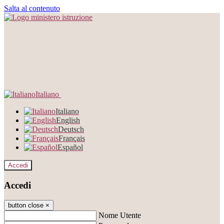
Salta al contenuto
Italiano
Italiano
English
Deutsch
Français
Español
Accedi
Accedi
button close
×
Nome Utente