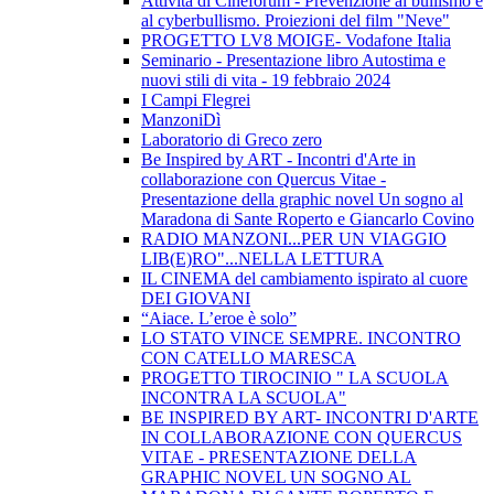
Attività di Cineforum - Prevenzione al bullismo e
al cyberbullismo. Proiezioni del film "Neve"
PROGETTO LV8 MOIGE- Vodafone Italia
Seminario - Presentazione libro Autostima e
nuovi stili di vita - 19 febbraio 2024
I Campi Flegrei
ManzoniDì
Laboratorio di Greco zero
Be Inspired by ART - Incontri d'Arte in
collaborazione con Quercus Vitae -
Presentazione della graphic novel Un sogno al
Maradona di Sante Roperto e Giancarlo Covino
RADIO MANZONI...PER UN VIAGGIO
LIB(E)RO"...NELLA LETTURA
IL CINEMA del cambiamento ispirato al cuore
DEI GIOVANI
“Aiace. L’eroe è solo”
LO STATO VINCE SEMPRE. INCONTRO
CON CATELLO MARESCA
PROGETTO TIROCINIO " LA SCUOLA
INCONTRA LA SCUOLA"
BE INSPIRED BY ART- INCONTRI D'ARTE
IN COLLABORAZIONE CON QUERCUS
VITAE - PRESENTAZIONE DELLA
GRAPHIC NOVEL UN SOGNO AL