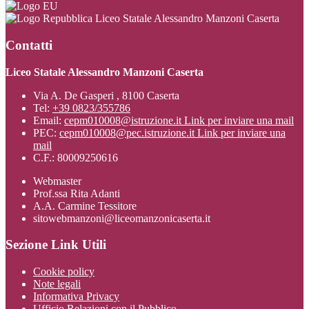
Liceo Statale Alessandro Manzoni Caserta
Contatti
Liceo Statale Alessandro Manzoni Caserta
Via A. De Gasperi , 8100 Caserta
Tel:
+39 0823/355786
Email:
cepm010008@istruzione.it
Link per inviare una mail
PEC:
cepm010008@pec.istruzione.it
Link per inviare una
mail
C.F.: 80009250616
Webmaster
Prof.ssa Rita Adanti
A.A. Carmine Tessitore
sitowebmanzoni@liceomanzonicaserta.it
Sezione Link Utili
Cookie policy
Note legali
Informativa Privacy
Ufficio Relazioni con il Pubblico