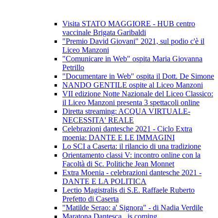
Visita STATO MAGGIORE - HUB centro
vaccinale Brigata Garibaldi
"Premio David Giovani" 2021, sul podio c'è il
Liceo Manzoni
"Comunicare in Web" ospita Maria Giovanna
Petrillo
"Documentare in Web" ospita il Dott. De Simone
NANDO GENTILE ospite al Liceo Manzoni
VII edizione Notte Nazionale del Liceo Classico:
il Liceo Manzoni presenta 3 spettacoli online
Diretta streaming: ACQUA VIRTUALE-
NECESSITA' REALE
Celebrazioni dantesche 2021 - Ciclo Extra
moenia: DANTE E LE IMMAGINI
Lo SCI a Caserta: il rilancio di una tradizione
Orientamento classi V: incontro online con la
Facoltà di Sc. Politiche Jean Monnet
Extra Moenia - celebrazioni dantesche 2021 -
DANTE E LA POLITICA
Lectio Magistralis di S.E. Raffaele Ruberto
Prefetto di Caserta
"Matilde Serao: a' Signora" - di Nadia Verdile
Maratona Dantesca...is coming