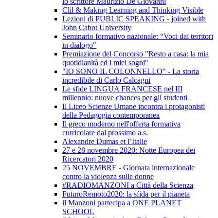
lo scrittore Maurizio De Giovanni
Clil & Making Learning and Thinking Visible
Lezioni di PUBLIC SPEAKING - joined with
John Cabot University
Seminario formativo nazionale: “Voci dai territori
in dialogo"
Premiazione del Concorso "Resto a casa: la mia
quotidianità ed i miei sogni"
"IO SONO IL COLONNELLO" - La storia
incredibile di Carlo Calcagni
Le sfide LINGUA FRANCESE nel III
millennio: nuove chances per gli studenti
Il Liceo Scienze Umane incontra i protagonisti
della Pedagogia contemporanea
Il greco moderno nell'offerta formativa
curricolare dal prossimo a.s.
Alexandre Dumas et l’Italie
27 e 28 novembre 2020: Notte Europea dei
Ricercatori 2020
25 NOVEMBRE - Giornata internazionale
contro la violenza sulle donne
#RADIOMANZONI a Città della Scienza
FuturoRemoto2020: la sfida per il pianeta
il Manzoni partecipa a ONE PLANET
SCHOOL