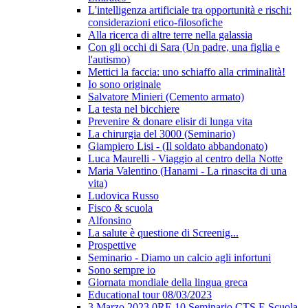
L'intelligenza artificiale tra opportunità e rischi:
considerazioni etico-filosofiche
Alla ricerca di altre terre nella galassia
Con gli occhi di Sara (Un padre, una figlia e
l'autismo)
Mettici la faccia: uno schiaffo alla criminalità!
Io sono originale
Salvatore Minieri (Cemento armato)
La testa nel bicchiere
Prevenire & donare elisir di lunga vita
La chirurgia del 3000 (Seminario)
Giampiero Lisi - (Il soldato abbandonato)
Luca Maurelli - Viaggio al centro della Notte
Maria Valentino (Hanami - La rinascita di una
vita)
Ludovica Russo
Fisco & scuola
Alfonsino
La salute è questione di Screenig...
Prospettive
Seminario - Diamo un calcio agli infortuni
Sono sempre io
Giornata mondiale della lingua greca
Educational tour 08/03/2023
3 Marzo 2023 0RE 10 Seminario CTS E Scuola