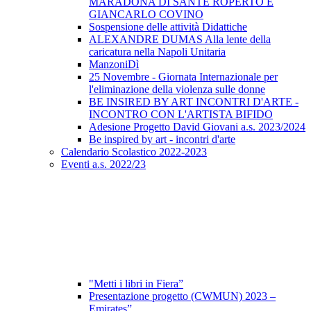
MARADONA DI SANTE ROPERTO E
GIANCARLO COVINO
Sospensione delle attività Didattiche
ALEXANDRE DUMAS Alla lente della
caricatura nella Napoli Unitaria
ManzoniDì
25 Novembre - Giornata Internazionale per
l'eliminazione della violenza sulle donne
BE INSIRED BY ART INCONTRI D'ARTE -
INCONTRO CON L'ARTISTA BIFIDO
Adesione Progetto David Giovani a.s. 2023/2024
Be inspired by art - incontri d'arte
Calendario Scolastico 2022-2023
Eventi a.s. 2022/23
"Metti i libri in Fiera”
Presentazione progetto (CWMUN) 2023 –
Emirates”