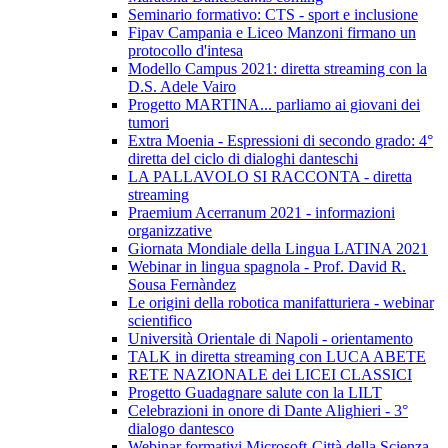
Seminario formativo: CTS - sport e inclusione
Fipav Campania e Liceo Manzoni firmano un
protocollo d'intesa
Modello Campus 2021: diretta streaming con la
D.S. Adele Vairo
Progetto MARTINA... parliamo ai giovani dei
tumori
Extra Moenia - Espressioni di secondo grado: 4°
diretta del ciclo di dialoghi danteschi
LA PALLAVOLO SI RACCONTA - diretta
streaming
Praemium Acerranum 2021 - informazioni
organizzative
Giornata Mondiale della Lingua LATINA 2021
Webinar in lingua spagnola - Prof. David R.
Sousa Fernàndez
Le origini della robotica manifatturiera - webinar
scientifico
Università Orientale di Napoli - orientamento
TALK in diretta streaming con LUCA ABETE
RETE NAZIONALE dei LICEI CLASSICI
Progetto Guadagnare salute con la LILT
Celebrazioni in onore di Dante Alighieri - 3°
dialogo dantesco
Webinar formativi Microsoft-Città della Scienza-