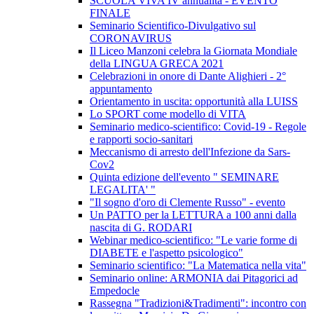
SCUOLA VIVA IV annualità - EVENTO
FINALE
Seminario Scientifico-Divulgativo sul
CORONAVIRUS
Il Liceo Manzoni celebra la Giornata Mondiale
della LINGUA GRECA 2021
Celebrazioni in onore di Dante Alighieri - 2°
appuntamento
Orientamento in uscita: opportunità alla LUISS
Lo SPORT come modello di VITA
Seminario medico-scientifico: Covid-19 - Regole
e rapporti socio-sanitari
Meccanismo di arresto dell'Infezione da Sars-
Cov2
Quinta edizione dell'evento " SEMINARE
LEGALITA' "
"Il sogno d'oro di Clemente Russo" - evento
Un PATTO per la LETTURA a 100 anni dalla
nascita di G. RODARI
Webinar medico-scientifico: "Le varie forme di
DIABETE e l'aspetto psicologico"
Seminario scientifico: "La Matematica nella vita"
Seminario online: ARMONIA dai Pitagorici ad
Empedocle
Rassegna "Tradizioni&Tradimenti": incontro con