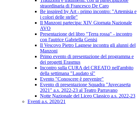
Tradizioni e tradimenti: con la partecipazione
straordinaria di Francesco De Caro
Be inspired by Art - primo incontro: "Artemisia e
i colori delle stelle"
Il Manzoni partecipa: XIV Giornata Nazionale
AVO
Presentazione del libro "Terra rossa" - incontro
con l'autrice Gabriella Genisi
Il Vescovo Pietro Lagnese incontra gli alunni del
Manzoni
Primo evento di presentazione del programma e
dei progetti Erasmus
Incontro sulla CURA del CREATO nell'ambito
della settimana "Laudato sì"
Evento "Conoscere è prevenire"
Evento di presentazione Squadra "Juvecaserta
2021" a.s. 2022-23 al Teatro Parravano
Notte Nazionale del Liceo Classico a.s. 2022-23
Eventi a.s. 2020/21