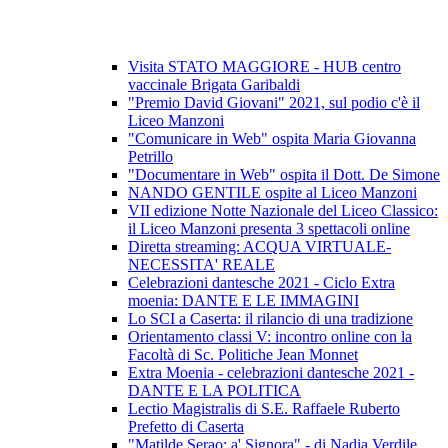
Visita STATO MAGGIORE - HUB centro
vaccinale Brigata Garibaldi
"Premio David Giovani" 2021, sul podio c'è il
Liceo Manzoni
"Comunicare in Web" ospita Maria Giovanna
Petrillo
"Documentare in Web" ospita il Dott. De Simone
NANDO GENTILE ospite al Liceo Manzoni
VII edizione Notte Nazionale del Liceo Classico:
il Liceo Manzoni presenta 3 spettacoli online
Diretta streaming: ACQUA VIRTUALE-
NECESSITA' REALE
Celebrazioni dantesche 2021 - Ciclo Extra
moenia: DANTE E LE IMMAGINI
Lo SCI a Caserta: il rilancio di una tradizione
Orientamento classi V: incontro online con la
Facoltà di Sc. Politiche Jean Monnet
Extra Moenia - celebrazioni dantesche 2021 -
DANTE E LA POLITICA
Lectio Magistralis di S.E. Raffaele Ruberto
Prefetto di Caserta
"Matilde Serao: a' Signora" - di Nadia Verdile