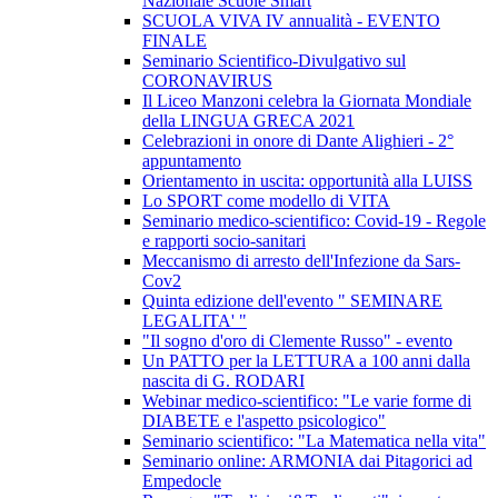
Nazionale Scuole Smart
SCUOLA VIVA IV annualità - EVENTO
FINALE
Seminario Scientifico-Divulgativo sul
CORONAVIRUS
Il Liceo Manzoni celebra la Giornata Mondiale
della LINGUA GRECA 2021
Celebrazioni in onore di Dante Alighieri - 2°
appuntamento
Orientamento in uscita: opportunità alla LUISS
Lo SPORT come modello di VITA
Seminario medico-scientifico: Covid-19 - Regole
e rapporti socio-sanitari
Meccanismo di arresto dell'Infezione da Sars-
Cov2
Quinta edizione dell'evento " SEMINARE
LEGALITA' "
"Il sogno d'oro di Clemente Russo" - evento
Un PATTO per la LETTURA a 100 anni dalla
nascita di G. RODARI
Webinar medico-scientifico: "Le varie forme di
DIABETE e l'aspetto psicologico"
Seminario scientifico: "La Matematica nella vita"
Seminario online: ARMONIA dai Pitagorici ad
Empedocle