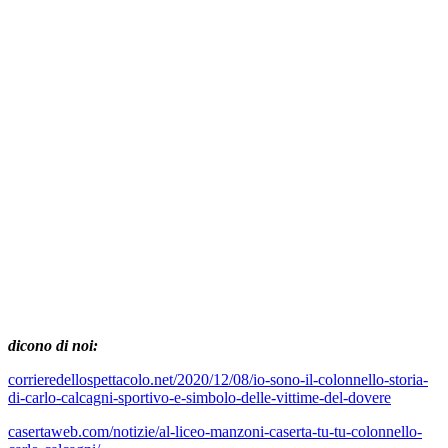
dicono di noi:
corrieredellospettacolo.net/2020/12/08/io-sono-il-colonnello-storia-
di-carlo-calcagni-sportivo-e-simbolo-delle-vittime-del-dovere
casertaweb.com/notizie/al-liceo-manzoni-caserta-tu-tu-colonnello-