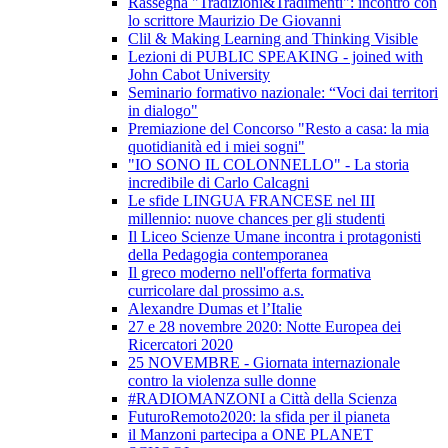
Rassegna "Tradizioni&Tradimenti": incontro con
lo scrittore Maurizio De Giovanni
Clil & Making Learning and Thinking Visible
Lezioni di PUBLIC SPEAKING - joined with
John Cabot University
Seminario formativo nazionale: “Voci dai territori
in dialogo"
Premiazione del Concorso "Resto a casa: la mia
quotidianità ed i miei sogni"
"IO SONO IL COLONNELLO" - La storia
incredibile di Carlo Calcagni
Le sfide LINGUA FRANCESE nel III
millennio: nuove chances per gli studenti
Il Liceo Scienze Umane incontra i protagonisti
della Pedagogia contemporanea
Il greco moderno nell'offerta formativa
curricolare dal prossimo a.s.
Alexandre Dumas et l’Italie
27 e 28 novembre 2020: Notte Europea dei
Ricercatori 2020
25 NOVEMBRE - Giornata internazionale
contro la violenza sulle donne
#RADIOMANZONI a Città della Scienza
FuturoRemoto2020: la sfida per il pianeta
il Manzoni partecipa a ONE PLANET