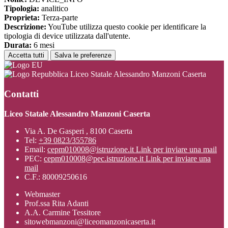
Tipologia:
analitico
Proprieta:
Terza-parte
Descrizione:
YouTube utilizza questo cookie per identificare la
tipologia di device utilizzata dall'utente.
Durata:
6 mesi
Accetta tutti
Salva le preferenze
Liceo Statale Alessandro Manzoni Caserta
Contatti
Liceo Statale Alessandro Manzoni Caserta
Via A. De Gasperi , 8100 Caserta
Tel:
+39 0823/355786
Email:
cepm010008@istruzione.it
Link per inviare una mail
PEC:
cepm010008@pec.istruzione.it
Link per inviare una
mail
C.F.: 80009250616
Webmaster
Prof.ssa Rita Adanti
A.A. Carmine Tessitore
sitowebmanzoni@liceomanzonicaserta.it