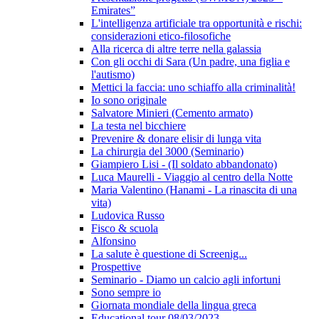
Emirates”
L'intelligenza artificiale tra opportunità e rischi:
considerazioni etico-filosofiche
Alla ricerca di altre terre nella galassia
Con gli occhi di Sara (Un padre, una figlia e
l'autismo)
Mettici la faccia: uno schiaffo alla criminalità!
Io sono originale
Salvatore Minieri (Cemento armato)
La testa nel bicchiere
Prevenire & donare elisir di lunga vita
La chirurgia del 3000 (Seminario)
Giampiero Lisi - (Il soldato abbandonato)
Luca Maurelli - Viaggio al centro della Notte
Maria Valentino (Hanami - La rinascita di una
vita)
Ludovica Russo
Fisco & scuola
Alfonsino
La salute è questione di Screenig...
Prospettive
Seminario - Diamo un calcio agli infortuni
Sono sempre io
Giornata mondiale della lingua greca
Educational tour 08/03/2023