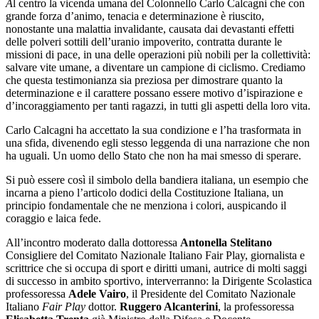
A
l centro la vicenda umana del Colonnello Carlo Calcagni che con
grande forza d’animo, tenacia e determinazione è riuscito,
nonostante una malattia invalidante, causata dai devastanti effetti
delle polveri sottili dell’uranio impoverito, contratta durante le
missioni di pace, in una delle operazioni più nobili per la collettività:
salvare vite umane, a diventare un campione di ciclismo. Crediamo
che questa testimonianza sia preziosa per dimostrare quanto la
determinazione e il carattere possano essere motivo d’ispirazione e
d’incoraggiamento per tanti ragazzi, in tutti gli aspetti della loro vita.
Carlo Calcagni ha accettato la sua condizione e l’ha trasformata in
una sfida, divenendo egli stesso leggenda di una narrazione che non
ha uguali. Un uomo dello Stato che non ha mai smesso di sperare.
Si può essere così il simbolo della bandiera italiana, un esempio che
incarna a pieno l’articolo dodici della Costituzione Italiana, un
principio fondamentale che ne menziona i colori, auspicando il
coraggio e laica fede.
All’incontro moderato dalla dottoressa
Antonella Stelitano
Consigliere del Comitato Nazionale Italiano Fair Play, giornalista e
scrittrice che si occupa di sport e diritti umani, autrice di molti saggi
di successo in ambito sportivo, interverranno: la Dirigente Scolastica
professoressa
Adele Vairo
, il Presidente del Comitato Nazionale
Italiano
Fair Play
dottor.
Ruggero Alcanterini
, la professoressa