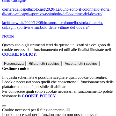
carlo-calcagni/
corrieredellospettacolo.net/2020/12/08/io-sono-il-colonnello-storia-
di-carlo-calcagni-sportivo-e-simbolo-delle-vittime-del-dovere/
lacittanews.it/2020/12/08/io-sono-il-colonnello-storia-di-carlo-
calcagni-sportivo-e-simbolo-delle-vittime-del-dovere/
Notizie
Questo sito o gli strumenti terzi da questo utilizzati si avvalgono di
cookie necessari al funzionamento ed utili alle finalità illustrate nella
COOKIE POLICY
.
Personalizza
Rifiuta tutti
i cookies
Accetta tutti
i cookies
Gestione cookie
In questa schermata è possibile scegliere quali cookie consentire.
I cookie necessari sono quelli che consentono il funzionamento della
piattaforma e non è possibile disabilitarli.
Per conoscere quali sono i cookie necessari al funzionamento potete
visionare la
COOKIE POLICY
.
Cookie necessari per il funzionamento
I cookie necessari per il funzionamento non possono essere