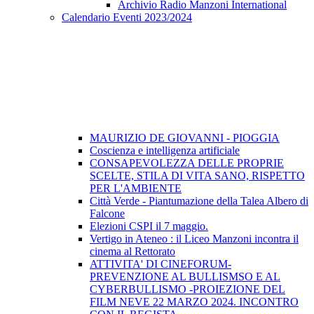
Archivio Radio Manzoni International
Calendario Eventi 2023/2024
MAURIZIO DE GIOVANNI - PIOGGIA
Coscienza e intelligenza artificiale
CONSAPEVOLEZZA DELLE PROPRIE
SCELTE, STILA DI VITA SANO, RISPETTO
PER L'AMBIENTE
Città Verde - Piantumazione della Talea Albero di
Falcone
Elezioni CSPI il 7 maggio.
Vertigo in Ateneo : il Liceo Manzoni incontra il
cinema al Rettorato
ATTIVITA' DI CINEFORUM-
PREVENZIONE AL BULLISMSO E AL
CYBERBULLISMO -PROIEZIONE DEL
FILM NEVE 22 MARZO 2024. INCONTRO