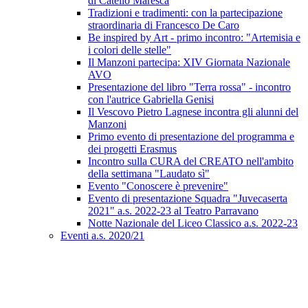
di Catello Maresca
Tradizioni e tradimenti: con la partecipazione
straordinaria di Francesco De Caro
Be inspired by Art - primo incontro: "Artemisia e
i colori delle stelle"
Il Manzoni partecipa: XIV Giornata Nazionale
AVO
Presentazione del libro "Terra rossa" - incontro
con l'autrice Gabriella Genisi
Il Vescovo Pietro Lagnese incontra gli alunni del
Manzoni
Primo evento di presentazione del programma e
dei progetti Erasmus
Incontro sulla CURA del CREATO nell'ambito
della settimana "Laudato sì"
Evento "Conoscere è prevenire"
Evento di presentazione Squadra "Juvecaserta
2021" a.s. 2022-23 al Teatro Parravano
Notte Nazionale del Liceo Classico a.s. 2022-23
Eventi a.s. 2020/21