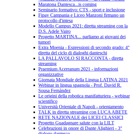
Maratona Dantesca...is coming
Seminario formativo: CTS - sport e inclusione
Fipav Campania e Liceo Manzoni firmano un
protocollo d'intesa
Modello Campus 2021: diretta streaming con la
D.S. Adele Vairo
Progetto MARTINA... parliamo ai giovani dei
tumori
Extra Moenia - Espressioni di secondo grado: 4°
diretta del ciclo di dialoghi danteschi
LA PALLAVOLO SI RACCONTA - diretta
streaming
Praemium Acerranum 2021 - informazioni
organizzative
Giornata Mondiale della Lingua LATINA 2021
Webinar in lingua spagnola - Prof. David R.
Sousa Fernàndez
Le origini della robotica manifatturiera - webinar
scientifico
Università Orientale di Napoli - orientamento
TALK in diretta streaming con LUCA ABETE
RETE NAZIONALE dei LICEI CLASSICI
Progetto Guadagnare salute con la LILT
Celebrazioni in onore di Dante Alighieri - 3°
dialogo dantesco