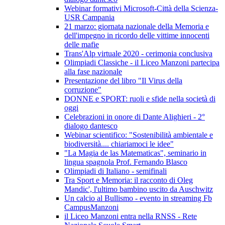
Webinar formativi Microsoft-Città della Scienza-
USR Campania
21 marzo: giornata nazionale della Memoria e
dell'impegno in ricordo delle vittime innocenti
delle mafie
Trans'Alp virtuale 2020 - cerimonia conclusiva
Olimpiadi Classiche - il Liceo Manzoni partecipa
alla fase nazionale
Presentazione del libro "Il Virus della
corruzione"
DONNE e SPORT: ruoli e sfide nella società di
oggi
Celebrazioni in onore di Dante Alighieri - 2°
dialogo dantesco
Webinar scientifico: "Sostenibilità ambientale e
biodiversità.... chiariamoci le idee"
"La Magia de las Matematicas", seminario in
lingua spagnola Prof. Fernando Blasco
Olimpiadi di Italiano - semifinali
Tra Sport e Memoria: il racconto di Oleg
Mandic', l'ultimo bambino uscito da Auschwitz
Un calcio al Bullismo - evento in streaming Fb
CampusManzoni
il Liceo Manzoni entra nella RNSS - Rete