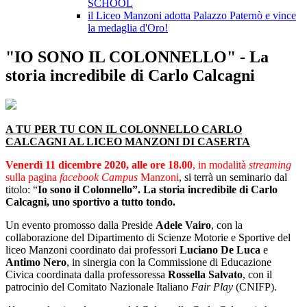
SCHOOL
il Liceo Manzoni adotta Palazzo Paternò e vince
la medaglia d'Oro!
"IO SONO IL COLONNELLO" - La
storia incredibile di Carlo Calcagni
A TU PER TU CON IL COLONNELLO CARLO
CALCAGNI AL LICEO MANZONI DI CASERTA
Venerdì 11 dicembre 2020, alle ore 18.00
, in modalità
streaming
sulla pagina
facebook Campus
Manzoni
, si terrà un seminario dal
titolo: “
Io sono il Colonnello”. La storia incredibile di Carlo
Calcagni, uno sportivo a tutto tondo.
Un evento promosso dalla Preside
Adele Vairo
, con la
collaborazione del Dipartimento di Scienze Motorie e Sportive del
liceo Manzoni coordinato dai professori
Luciano De Luca
e
Antimo Nero
, in sinergia con la Commissione di Educazione
Civica coordinata dalla professoressa
Rossella Salvato
, con il
patrocinio del Comitato Nazionale Italiano
Fair Play
(CNIFP).