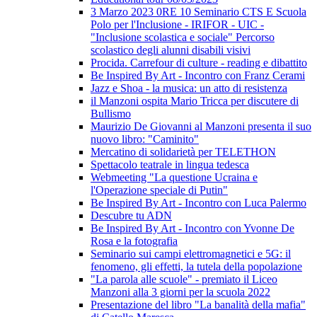
3 Marzo 2023 0RE 10 Seminario CTS E Scuola
Polo per l'Inclusione - IRIFOR - UIC -
"Inclusione scolastica e sociale" Percorso
scolastico degli alunni disabili visivi
Procida. Carrefour di culture - reading e dibattito
Be Inspired By Art - Incontro con Franz Cerami
Jazz e Shoa - la musica: un atto di resistenza
il Manzoni ospita Mario Tricca per discutere di
Bullismo
Maurizio De Giovanni al Manzoni presenta il suo
nuovo libro: "Caminito"
Mercatino di solidarietà per TELETHON
Spettacolo teatrale in lingua tedesca
Webmeeting "La questione Ucraina e
l'Operazione speciale di Putin"
Be Inspired By Art - Incontro con Luca Palermo
Descubre tu ADN
Be Inspired By Art - Incontro con Yvonne De
Rosa e la fotografia
Seminario sui campi elettromagnetici e 5G: il
fenomeno, gli effetti, la tutela della popolazione
"La parola alle scuole" - premiato il Liceo
Manzoni alla 3 giorni per la scuola 2022
Presentazione del libro "La banalità della mafia"