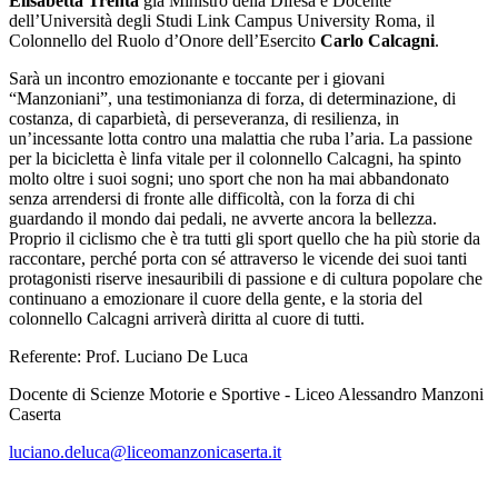
Elisabetta Trenta
già Ministro della Difesa e Docente
dell’Università degli Studi Link Campus University Roma, il
Colonnello del Ruolo d’Onore dell’Esercito
Carlo Calcagni
.
Sarà un incontro emozionante e toccante per i giovani
“Manzoniani”, una testimonianza di forza, di determinazione, di
costanza, di caparbietà, di perseveranza, di resilienza, in
un’incessante lotta contro una malattia che ruba l’aria. La passione
per la bicicletta è linfa vitale per il colonnello Calcagni, ha spinto
molto oltre i suoi sogni; uno sport che non ha mai abbandonato
senza arrendersi di fronte alle difficoltà, con la forza di chi
guardando il mondo dai pedali, ne avverte ancora la bellezza.
Proprio il ciclismo che è tra tutti gli sport quello che ha più storie da
raccontare, perché porta con sé attraverso le vicende dei suoi tanti
protagonisti riserve inesauribili di passione e di cultura popolare che
continuano a emozionare il cuore della gente, e la storia del
colonnello Calcagni arriverà diritta al cuore di tutti.
Referente: Prof. Luciano De Luca
Docente di Scienze Motorie e Sportive - Liceo Alessandro Manzoni
Caserta
luciano.deluca@liceomanzonicaserta.it