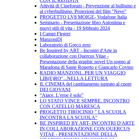
CON IL REGISTA
Attività di Cineforum - Prevenzione al bullismo e
al cyberbullismo. Proiezioni del film "Neve"
PROGETTO LV8 MOIGE- Vodafone Italia
Seminario - Presentazione libro Autostima e
nuovi stili di vita - 19 febbraio 2024
I Campi Flegrei
ManzoniDì
Laboratorio di Greco zero
Be Inspired by ART - Incontri d'Arte in
collaborazione con Quercus Vitae -
Presentazione della graphic novel Un sogno al
Maradona di Sante Roperto e Giancarlo Covino
RADIO MANZONI...PER UN VIAGGIO
LIB(E)RO"...NELLA LETTURA
IL CINEMA del cambiamento ispirato al cuore
DEI GIOVANI
“Aiace. L’eroe è solo”
LO STATO VINCE SEMPRE. INCONTRO
CON CATELLO MARESCA
PROGETTO TIROCINIO " LA SCUOLA
INCONTRA LA SCUOLA"
BE INSPIRED BY ART- INCONTRI D'ARTE
IN COLLABORAZIONE CON QUERCUS
VITAE - PRESENTAZIONE DELLA