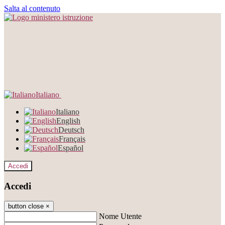
Salta al contenuto
Italiano
Italiano
English
Deutsch
Français
Español
Accedi
Accedi
button close
×
Nome Utente