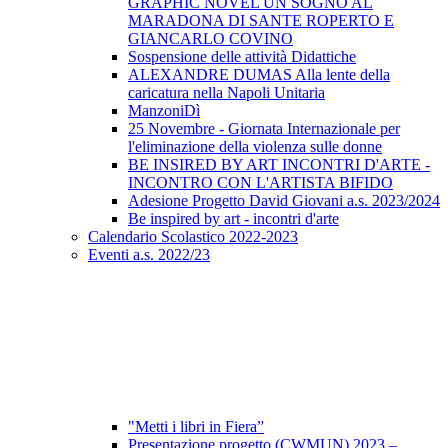
GRAPHIC NOVEL UN SOGNO AL
MARADONA DI SANTE ROPERTO E
GIANCARLO COVINO
Sospensione delle attività Didattiche
ALEXANDRE DUMAS Alla lente della
caricatura nella Napoli Unitaria
ManzoniDì
25 Novembre - Giornata Internazionale per
l'eliminazione della violenza sulle donne
BE INSIRED BY ART INCONTRI D'ARTE -
INCONTRO CON L'ARTISTA BIFIDO
Adesione Progetto David Giovani a.s. 2023/2024
Be inspired by art - incontri d'arte
Calendario Scolastico 2022-2023
Eventi a.s. 2022/23
"Metti i libri in Fiera”
Presentazione progetto (CWMUN) 2023 –