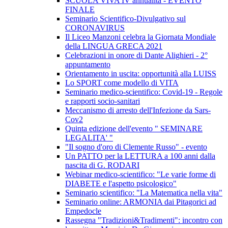
SCUOLA VIVA IV annualità - EVENTO
FINALE
Seminario Scientifico-Divulgativo sul
CORONAVIRUS
Il Liceo Manzoni celebra la Giornata Mondiale
della LINGUA GRECA 2021
Celebrazioni in onore di Dante Alighieri - 2°
appuntamento
Orientamento in uscita: opportunità alla LUISS
Lo SPORT come modello di VITA
Seminario medico-scientifico: Covid-19 - Regole
e rapporti socio-sanitari
Meccanismo di arresto dell'Infezione da Sars-
Cov2
Quinta edizione dell'evento " SEMINARE
LEGALITA' "
"Il sogno d'oro di Clemente Russo" - evento
Un PATTO per la LETTURA a 100 anni dalla
nascita di G. RODARI
Webinar medico-scientifico: "Le varie forme di
DIABETE e l'aspetto psicologico"
Seminario scientifico: "La Matematica nella vita"
Seminario online: ARMONIA dai Pitagorici ad
Empedocle
Rassegna "Tradizioni&Tradimenti": incontro con