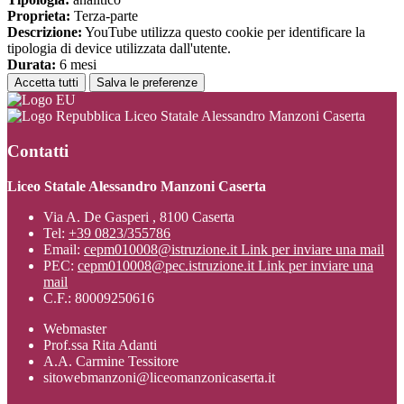
Proprieta:
Terza-parte
Descrizione:
YouTube utilizza questo cookie per identificare la
tipologia di device utilizzata dall'utente.
Durata:
6 mesi
Accetta tutti
Salva le preferenze
Liceo Statale Alessandro Manzoni Caserta
Contatti
Liceo Statale Alessandro Manzoni Caserta
Via A. De Gasperi , 8100 Caserta
Tel:
+39 0823/355786
Email:
cepm010008@istruzione.it
Link per inviare una mail
PEC:
cepm010008@pec.istruzione.it
Link per inviare una
mail
C.F.: 80009250616
Webmaster
Prof.ssa Rita Adanti
A.A. Carmine Tessitore
sitowebmanzoni@liceomanzonicaserta.it