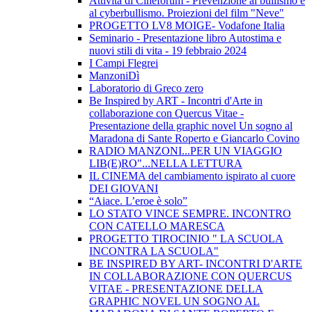
Attività di Cineforum - Prevenzione al bullismo e
al cyberbullismo. Proiezioni del film "Neve"
PROGETTO LV8 MOIGE- Vodafone Italia
Seminario - Presentazione libro Autostima e
nuovi stili di vita - 19 febbraio 2024
I Campi Flegrei
ManzoniDì
Laboratorio di Greco zero
Be Inspired by ART - Incontri d'Arte in
collaborazione con Quercus Vitae -
Presentazione della graphic novel Un sogno al
Maradona di Sante Roperto e Giancarlo Covino
RADIO MANZONI...PER UN VIAGGIO
LIB(E)RO"...NELLA LETTURA
IL CINEMA del cambiamento ispirato al cuore
DEI GIOVANI
“Aiace. L’eroe è solo”
LO STATO VINCE SEMPRE. INCONTRO
CON CATELLO MARESCA
PROGETTO TIROCINIO " LA SCUOLA
INCONTRA LA SCUOLA"
BE INSPIRED BY ART- INCONTRI D'ARTE
IN COLLABORAZIONE CON QUERCUS
VITAE - PRESENTAZIONE DELLA
GRAPHIC NOVEL UN SOGNO AL