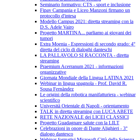
Seminario formativo: CTS - sport e inclusione
Fipav Campania e Liceo Manzoni firmano un
protocollo d'intesa
Modello Campus 2021: diretta streaming con la
D.S. Adele Vairo
Progetto MARTINA... parliamo ai giovani dei
tumori
Extra Moenia - Espressioni di secondo grado: 4°
diretta del ciclo di dialoghi danteschi
LA PALLAVOLO SI RACCONTA - diretta
streaming
Praemium Acerranum 2021 - informazioni
organizzative
Giornata Mondiale della Lingua LATINA 2021
Webinar in lingua spagnola - Prof. David R.
Sousa Fernàndez
Le origini della robotica manifatturiera - webinar
scientifico
Università Orientale di Napoli - orientamento
TALK in diretta streaming con LUCA ABETE
RETE NAZIONALE dei LICEI CLASSICI
Progetto Guadagnare salute con la LILT
Celebrazioni in onore di Dante Alighieri - 3°
dialogo dantesco
Webinar formativi Microsoft-Città della Scienza-