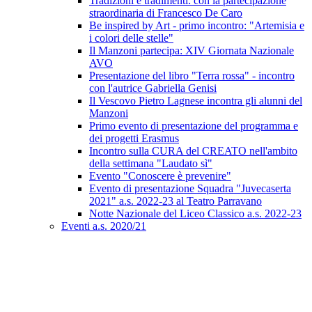
Tradizioni e tradimenti: con la partecipazione
straordinaria di Francesco De Caro
Be inspired by Art - primo incontro: "Artemisia e
i colori delle stelle"
Il Manzoni partecipa: XIV Giornata Nazionale
AVO
Presentazione del libro "Terra rossa" - incontro
con l'autrice Gabriella Genisi
Il Vescovo Pietro Lagnese incontra gli alunni del
Manzoni
Primo evento di presentazione del programma e
dei progetti Erasmus
Incontro sulla CURA del CREATO nell'ambito
della settimana "Laudato sì"
Evento "Conoscere è prevenire"
Evento di presentazione Squadra "Juvecaserta
2021" a.s. 2022-23 al Teatro Parravano
Notte Nazionale del Liceo Classico a.s. 2022-23
Eventi a.s. 2020/21