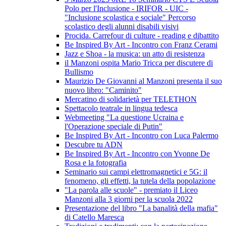
Polo per l'Inclusione - IRIFOR - UIC -
"Inclusione scolastica e sociale" Percorso
scolastico degli alunni disabili visivi
Procida. Carrefour di culture - reading e dibattito
Be Inspired By Art - Incontro con Franz Cerami
Jazz e Shoa - la musica: un atto di resistenza
il Manzoni ospita Mario Tricca per discutere di
Bullismo
Maurizio De Giovanni al Manzoni presenta il suo
nuovo libro: "Caminito"
Mercatino di solidarietà per TELETHON
Spettacolo teatrale in lingua tedesca
Webmeeting "La questione Ucraina e
l'Operazione speciale di Putin"
Be Inspired By Art - Incontro con Luca Palermo
Descubre tu ADN
Be Inspired By Art - Incontro con Yvonne De
Rosa e la fotografia
Seminario sui campi elettromagnetici e 5G: il
fenomeno, gli effetti, la tutela della popolazione
"La parola alle scuole" - premiato il Liceo
Manzoni alla 3 giorni per la scuola 2022
Presentazione del libro "La banalità della mafia"
di Catello Maresca