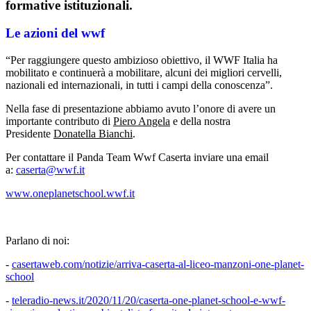
formative istituzionali.
Le azioni del wwf
“Per raggiungere questo ambizioso obiettivo, il WWF Italia ha
mobilitato e continuerà a mobilitare, alcuni dei migliori cervelli,
nazionali ed internazionali, in tutti i campi della conoscenza”.
Nella fase di presentazione abbiamo avuto l’onore di avere un
importante contributo di
Piero Angela
e della nostra
Presidente
Donatella Bianchi
.
Per contattare il Panda Team Wwf Caserta inviare una email
a:
caserta@wwf.it
www.oneplanetschool.wwf.it
Parlano di noi:
-
casertaweb.com/notizie/arriva-caserta-al-liceo-manzoni-one-planet-
school
-
teleradio-news.it/2020/11/20/caserta-one-planet-school-e-wwf-