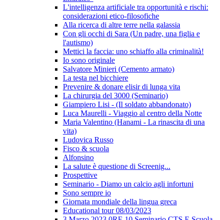
L'intelligenza artificiale tra opportunità e rischi:
considerazioni etico-filosofiche
Alla ricerca di altre terre nella galassia
Con gli occhi di Sara (Un padre, una figlia e
l'autismo)
Mettici la faccia: uno schiaffo alla criminalità!
Io sono originale
Salvatore Minieri (Cemento armato)
La testa nel bicchiere
Prevenire & donare elisir di lunga vita
La chirurgia del 3000 (Seminario)
Giampiero Lisi - (Il soldato abbandonato)
Luca Maurelli - Viaggio al centro della Notte
Maria Valentino (Hanami - La rinascita di una
vita)
Ludovica Russo
Fisco & scuola
Alfonsino
La salute è questione di Screenig...
Prospettive
Seminario - Diamo un calcio agli infortuni
Sono sempre io
Giornata mondiale della lingua greca
Educational tour 08/03/2023
3 Marzo 2023 0RE 10 Seminario CTS E Scuola