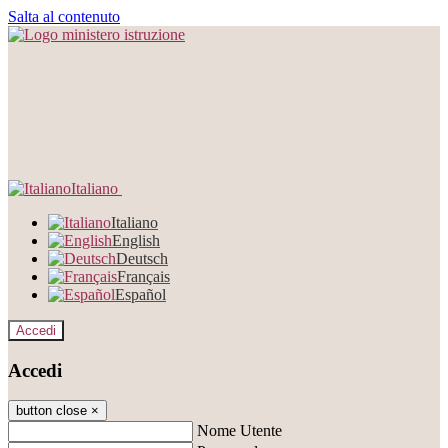
Salta al contenuto
Italiano
Italiano
English
Deutsch
Français
Español
Accedi
Accedi
button close
×
Nome Utente