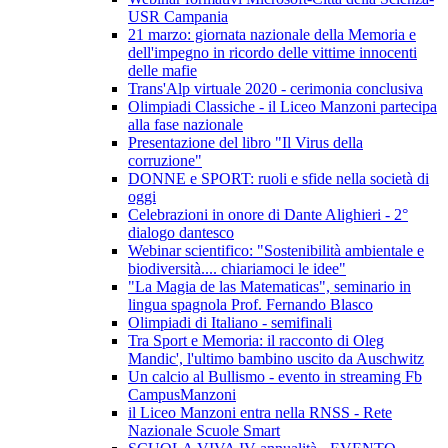
USR Campania
21 marzo: giornata nazionale della Memoria e
dell'impegno in ricordo delle vittime innocenti
delle mafie
Trans'Alp virtuale 2020 - cerimonia conclusiva
Olimpiadi Classiche - il Liceo Manzoni partecipa
alla fase nazionale
Presentazione del libro "Il Virus della
corruzione"
DONNE e SPORT: ruoli e sfide nella società di
oggi
Celebrazioni in onore di Dante Alighieri - 2°
dialogo dantesco
Webinar scientifico: "Sostenibilità ambientale e
biodiversità.... chiariamoci le idee"
"La Magia de las Matematicas", seminario in
lingua spagnola Prof. Fernando Blasco
Olimpiadi di Italiano - semifinali
Tra Sport e Memoria: il racconto di Oleg
Mandic', l'ultimo bambino uscito da Auschwitz
Un calcio al Bullismo - evento in streaming Fb
CampusManzoni
il Liceo Manzoni entra nella RNSS - Rete
Nazionale Scuole Smart