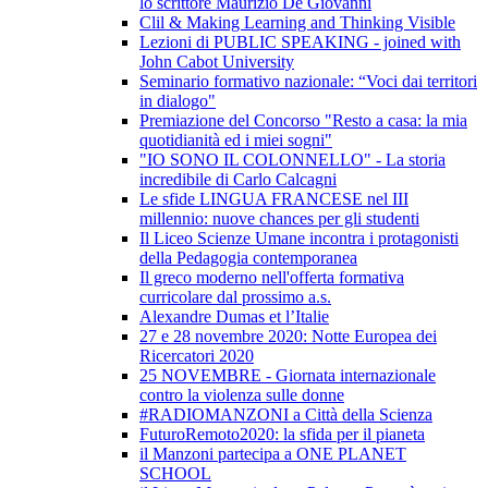
lo scrittore Maurizio De Giovanni
Clil & Making Learning and Thinking Visible
Lezioni di PUBLIC SPEAKING - joined with
John Cabot University
Seminario formativo nazionale: “Voci dai territori
in dialogo"
Premiazione del Concorso "Resto a casa: la mia
quotidianità ed i miei sogni"
"IO SONO IL COLONNELLO" - La storia
incredibile di Carlo Calcagni
Le sfide LINGUA FRANCESE nel III
millennio: nuove chances per gli studenti
Il Liceo Scienze Umane incontra i protagonisti
della Pedagogia contemporanea
Il greco moderno nell'offerta formativa
curricolare dal prossimo a.s.
Alexandre Dumas et l’Italie
27 e 28 novembre 2020: Notte Europea dei
Ricercatori 2020
25 NOVEMBRE - Giornata internazionale
contro la violenza sulle donne
#RADIOMANZONI a Città della Scienza
FuturoRemoto2020: la sfida per il pianeta
il Manzoni partecipa a ONE PLANET
SCHOOL