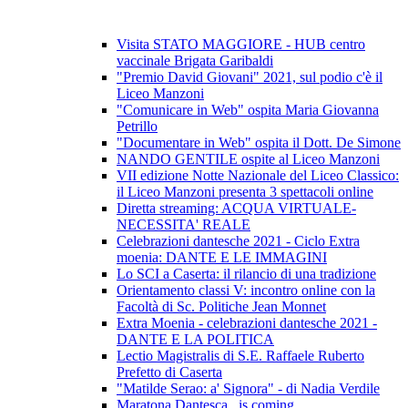
Visita STATO MAGGIORE - HUB centro
vaccinale Brigata Garibaldi
"Premio David Giovani" 2021, sul podio c'è il
Liceo Manzoni
"Comunicare in Web" ospita Maria Giovanna
Petrillo
"Documentare in Web" ospita il Dott. De Simone
NANDO GENTILE ospite al Liceo Manzoni
VII edizione Notte Nazionale del Liceo Classico:
il Liceo Manzoni presenta 3 spettacoli online
Diretta streaming: ACQUA VIRTUALE-
NECESSITA' REALE
Celebrazioni dantesche 2021 - Ciclo Extra
moenia: DANTE E LE IMMAGINI
Lo SCI a Caserta: il rilancio di una tradizione
Orientamento classi V: incontro online con la
Facoltà di Sc. Politiche Jean Monnet
Extra Moenia - celebrazioni dantesche 2021 -
DANTE E LA POLITICA
Lectio Magistralis di S.E. Raffaele Ruberto
Prefetto di Caserta
"Matilde Serao: a' Signora" - di Nadia Verdile
Maratona Dantesca...is coming