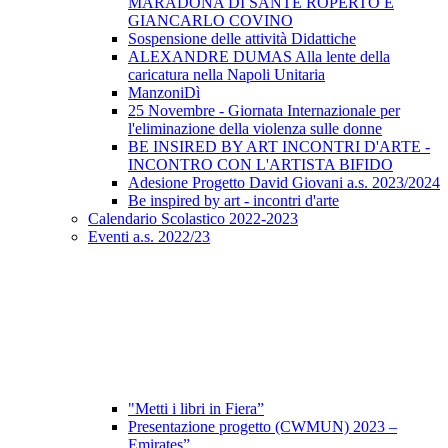
MARADONA DI SANTE ROPERTO E
GIANCARLO COVINO
Sospensione delle attività Didattiche
ALEXANDRE DUMAS Alla lente della
caricatura nella Napoli Unitaria
ManzoniDì
25 Novembre - Giornata Internazionale per
l'eliminazione della violenza sulle donne
BE INSIRED BY ART INCONTRI D'ARTE -
INCONTRO CON L'ARTISTA BIFIDO
Adesione Progetto David Giovani a.s. 2023/2024
Be inspired by art - incontri d'arte
Calendario Scolastico 2022-2023
Eventi a.s. 2022/23
"Metti i libri in Fiera”
Presentazione progetto (CWMUN) 2023 –
Emirates”