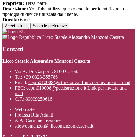
Proprieta:
Terza-parte
Descrizione:
YouTube utilizza questo cookie per identificare la
tipologia di device utilizzata dall'utente.
Durata:
6 mesi
Accetta tutti
Salva le preferenze
Liceo Statale Alessandro Manzoni Caserta
Contatti
Liceo Statale Alessandro Manzoni Caserta
Via A. De Gasperi , 8100 Caserta
Tel:
+39 0823/355786
Email:
cepm010008@istruzione.it
Link per inviare una mail
PEC:
cepm010008@pec.istruzione.it
Link per inviare una
mail
C.F.: 80009250616
Webmaster
Prof.ssa Rita Adanti
A.A. Carmine Tessitore
sitowebmanzoni@liceomanzonicaserta.it