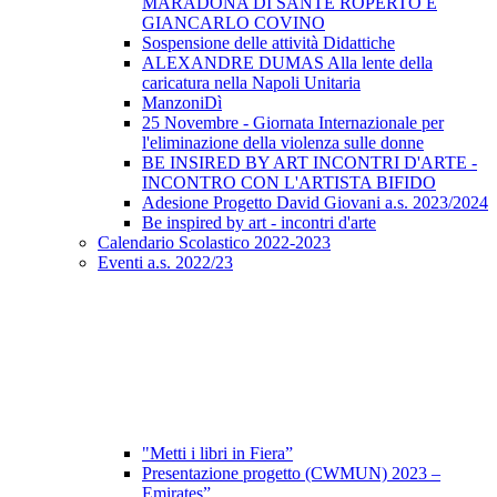
MARADONA DI SANTE ROPERTO E
GIANCARLO COVINO
Sospensione delle attività Didattiche
ALEXANDRE DUMAS Alla lente della
caricatura nella Napoli Unitaria
ManzoniDì
25 Novembre - Giornata Internazionale per
l'eliminazione della violenza sulle donne
BE INSIRED BY ART INCONTRI D'ARTE -
INCONTRO CON L'ARTISTA BIFIDO
Adesione Progetto David Giovani a.s. 2023/2024
Be inspired by art - incontri d'arte
Calendario Scolastico 2022-2023
Eventi a.s. 2022/23
"Metti i libri in Fiera”
Presentazione progetto (CWMUN) 2023 –
Emirates”