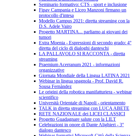
Seminario formativo: CTS - sport e inclusione
Fipav Campania e Liceo Manzoni firmano un
protocollo d'intesa
Modello Campus 2021: diretta streaming con la
D.S. Adele Vairo
Progetto MARTINA... parliamo ai giovani dei
tumori
Extra Moenia - Espressioni di secondo grado: 4°
diretta del ciclo di dialoghi danteschi
LA PALLAVOLO SI RACCONTA - diretta
streaming
Praemium Acerranum 2021 - informazioni
organizzative
Giornata Mondiale della Lingua LATINA 2021
Webinar in lingua spagnola - Prof. David R.
Sousa Fernàndez
Le origini della robotica manifatturiera - webinar
scientifico
Università Orientale di Napoli - orientamento
TALK in diretta streaming con LUCA ABETE
RETE NAZIONALE dei LICEI CLASSICI
Progetto Guadagnare salute con la LILT
Celebrazioni in onore di Dante Alighieri - 3°
dialogo dantesco
Webinar formativi Microsoft-Città della Scienza-