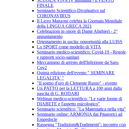
SCUOLA VIVA IV annualità - EVENTO
FINALE
Seminario Scientifico-Divulgativo sul
CORONAVIRUS
Il Liceo Manzoni celebra la Giornata Mondiale
della LINGUA GRECA 2021
Celebrazioni in onore di Dante Alighieri - 2°
appuntamento
Orientamento in uscita: opportunità alla LUISS
Lo SPORT come modello di VITA
Seminario medico-scientifico: Covid-19 - Regole
e rapporti socio-sanitari
Meccanismo di arresto dell'Infezione da Sars-
Cov2
Quinta edizione dell'evento " SEMINARE
LEGALITA' "
"Il sogno d'oro di Clemente Russo" - evento
Un PATTO per la LETTURA a 100 anni dalla
nascita di G. RODARI
Webinar medico-scientifico: "Le varie forme di
DIABETE e l'aspetto psicologico"
Seminario scientifico: "La Matematica nella vita"
Seminario online: ARMONIA dai Pitagorici ad
Empedocle
Rassegna "Tradizioni&Tradimenti": incontro con