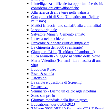
L'intelligenza artificiale tra opportunità e rischi:
considerazioni etico-filosofiche
Alla ricerca di altre terre nella galassia
Con gli occhi di Sara (Un padre, una figlia e
l'autismo)
Mettici la faccia: uno schiaffo alla criminalità!
Io sono originale
Salvatore Minieri (Cemento armato)
La testa nel bicchiere
Prevenire & donare elisir di lunga vita
La chirurgia del 3000 (Seminario)
Giampiero Lisi - (Il soldato abbandonato)
Luca Maurelli - Viaggio al centro della Notte
Maria Valentino (Hanami - La rinascita di una
vita)
Ludovica Russo
Fisco & scuola
Alfonsino
La salute è questione di Screenig...
Prospettive
Seminario - Diamo un calcio agli infortuni
Sono sempre io
Giornata mondiale della lingua greca
Educational tour 08/03/2023
3 Marzo 2023 0RE 10 Seminario CTS E Scuola