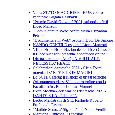
Visita STATO MAGGIORE - HUB centro
vaccinale Brigata Garibaldi
"Premio David Giovani" 2021, sul podio c'è il
Liceo Manzoni
"Comunicare in Web" ospita Maria Giovanna
Petrillo
"Documentare in Web" ospita il Dott. De Simone
NANDO GENTILE ospite al Liceo Manzoni
VII edizione Notte Nazionale del Liceo Classico:
il Liceo Manzoni presenta 3 spettacoli online
Diretta streaming: ACQUA VIRTUALE-
NECESSITA' REALE
Celebrazioni dantesche 2021 - Ciclo Extra
moenia: DANTE E LE IMMAGINI
Lo SCI a Caserta: il rilancio di una tradizione
Orientamento classi V: incontro online con la
Facoltà di Sc. Politiche Jean Monnet
Extra Moenia - celebrazioni dantesche 2021 -
DANTE E LA POLITICA
Lectio Magistralis di S.E. Raffaele Ruberto
Prefetto di Caserta
"Matilde Serao: a' Signora" - di Nadia Verdile
Maratona Dantesca...is coming