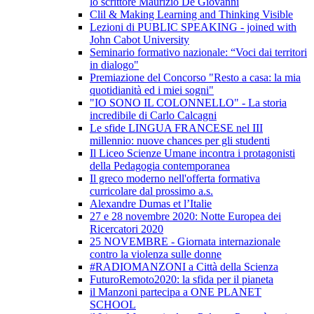
lo scrittore Maurizio De Giovanni
Clil & Making Learning and Thinking Visible
Lezioni di PUBLIC SPEAKING - joined with
John Cabot University
Seminario formativo nazionale: “Voci dai territori
in dialogo"
Premiazione del Concorso "Resto a casa: la mia
quotidianità ed i miei sogni"
"IO SONO IL COLONNELLO" - La storia
incredibile di Carlo Calcagni
Le sfide LINGUA FRANCESE nel III
millennio: nuove chances per gli studenti
Il Liceo Scienze Umane incontra i protagonisti
della Pedagogia contemporanea
Il greco moderno nell'offerta formativa
curricolare dal prossimo a.s.
Alexandre Dumas et l’Italie
27 e 28 novembre 2020: Notte Europea dei
Ricercatori 2020
25 NOVEMBRE - Giornata internazionale
contro la violenza sulle donne
#RADIOMANZONI a Città della Scienza
FuturoRemoto2020: la sfida per il pianeta
il Manzoni partecipa a ONE PLANET
SCHOOL