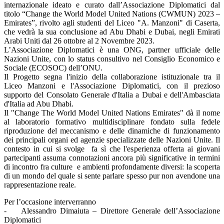
internazionale ideato e curato dall’Associazione Diplomatici dal
titolo “Change the World Model United Nations (CWMUN) 2023 –
Emirates”, rivolto agli studenti del Liceo "A. Manzoni" di Caserta,
che vedrà la sua conclusione ad Abu Dhabi e Dubai, negli Emirati
Arabi Uniti dal 26 ottobre al 2 Novembre 2023.
L’Associazione Diplomatici è una ONG, partner ufficiale delle
Nazioni Unite, con lo status consultivo nel Consiglio Economico e
Sociale (ECOSOC) dell’ONU.
Il Progetto segna l'inizio della collaborazione istituzionale tra il
Liceo Manzoni e l'Associazione Diplomatici, con il prezioso
supporto del Consolato Generale d'Italia a Dubai e dell'Ambasciata
d'Italia ad Abu Dhabi.
Il "Change The World Model United Nations Emirates" dà il nome
al laboratorio formativo multidisciplinare fondato sulla fedele
riproduzione del meccanismo e delle dinamiche di funzionamento
dei principali organi ed agenzie specializzate delle Nazioni Unite. Il
contesto in cui si svolge fa sì che l'esperienza offerta ai giovani
partecipanti assuma connotazioni ancora più significative in termini
di incontro fra culture e ambienti profondamente diversi: la scoperta
di un mondo del quale si sente parlare spesso pur non avendone una
rappresentazione reale.
Per l’occasione interverranno
- Alessandro Dimaiuta – Direttore Generale dell’Associazione
Diplomatici