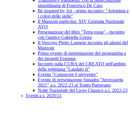
Tradizioni e tradimenti: con la partecipazione
straordinaria di Francesco De Caro
Be inspired by Art - primo incontro: "Artemisia e
i colori delle stelle"
Il Manzoni partecipa: XIV Giornata Nazionale
AVO
Presentazione del libro "Terra rossa" - incontro
con l'autrice Gabriella Genisi
Il Vescovo Pietro Lagnese incontra gli alunni del
Manzoni
Primo evento di presentazione del programma e
dei progetti Erasmus
Incontro sulla CURA del CREATO nell'ambito
della settimana "Laudato sì"
Evento "Conoscere è prevenire"
Evento di presentazione Squadra "Juvecaserta
2021" a.s. 2022-23 al Teatro Parravano
Notte Nazionale del Liceo Classico a.s. 2022-23
Eventi a.s. 2020/21