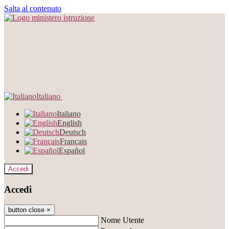
Salta al contenuto
Italiano
Italiano
English
Deutsch
Français
Español
Accedi
Accedi
button close
×
Nome Utente