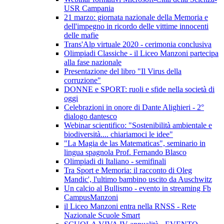
USR Campania
21 marzo: giornata nazionale della Memoria e
dell'impegno in ricordo delle vittime innocenti
delle mafie
Trans'Alp virtuale 2020 - cerimonia conclusiva
Olimpiadi Classiche - il Liceo Manzoni partecipa
alla fase nazionale
Presentazione del libro "Il Virus della
corruzione"
DONNE e SPORT: ruoli e sfide nella società di
oggi
Celebrazioni in onore di Dante Alighieri - 2°
dialogo dantesco
Webinar scientifico: "Sostenibilità ambientale e
biodiversità.... chiariamoci le idee"
"La Magia de las Matematicas", seminario in
lingua spagnola Prof. Fernando Blasco
Olimpiadi di Italiano - semifinali
Tra Sport e Memoria: il racconto di Oleg
Mandic', l'ultimo bambino uscito da Auschwitz
Un calcio al Bullismo - evento in streaming Fb
CampusManzoni
il Liceo Manzoni entra nella RNSS - Rete
Nazionale Scuole Smart