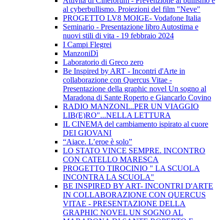
Attività di Cineforum - Prevenzione al bullismo e
al cyberbullismo. Proiezioni del film "Neve"
PROGETTO LV8 MOIGE- Vodafone Italia
Seminario - Presentazione libro Autostima e
nuovi stili di vita - 19 febbraio 2024
I Campi Flegrei
ManzoniDì
Laboratorio di Greco zero
Be Inspired by ART - Incontri d'Arte in
collaborazione con Quercus Vitae -
Presentazione della graphic novel Un sogno al
Maradona di Sante Roperto e Giancarlo Covino
RADIO MANZONI...PER UN VIAGGIO
LIB(E)RO"...NELLA LETTURA
IL CINEMA del cambiamento ispirato al cuore
DEI GIOVANI
“Aiace. L’eroe è solo”
LO STATO VINCE SEMPRE. INCONTRO
CON CATELLO MARESCA
PROGETTO TIROCINIO " LA SCUOLA
INCONTRA LA SCUOLA"
BE INSPIRED BY ART- INCONTRI D'ARTE
IN COLLABORAZIONE CON QUERCUS
VITAE - PRESENTAZIONE DELLA
GRAPHIC NOVEL UN SOGNO AL