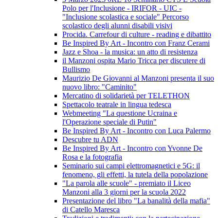
Polo per l'Inclusione - IRIFOR - UIC -
"Inclusione scolastica e sociale" Percorso
scolastico degli alunni disabili visivi
Procida. Carrefour di culture - reading e dibattito
Be Inspired By Art - Incontro con Franz Cerami
Jazz e Shoa - la musica: un atto di resistenza
il Manzoni ospita Mario Tricca per discutere di
Bullismo
Maurizio De Giovanni al Manzoni presenta il suo
nuovo libro: "Caminito"
Mercatino di solidarietà per TELETHON
Spettacolo teatrale in lingua tedesca
Webmeeting "La questione Ucraina e
l'Operazione speciale di Putin"
Be Inspired By Art - Incontro con Luca Palermo
Descubre tu ADN
Be Inspired By Art - Incontro con Yvonne De
Rosa e la fotografia
Seminario sui campi elettromagnetici e 5G: il
fenomeno, gli effetti, la tutela della popolazione
"La parola alle scuole" - premiato il Liceo
Manzoni alla 3 giorni per la scuola 2022
Presentazione del libro "La banalità della mafia"
di Catello Maresca