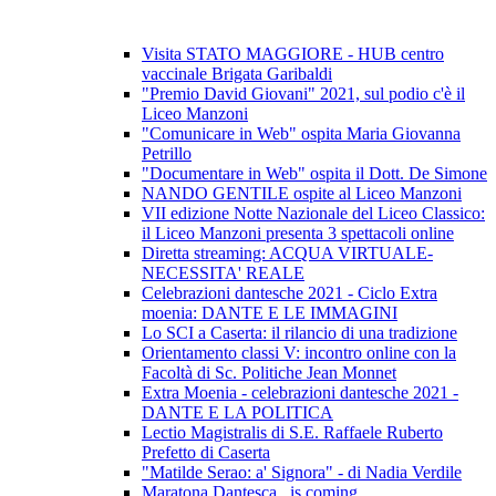
Visita STATO MAGGIORE - HUB centro
vaccinale Brigata Garibaldi
"Premio David Giovani" 2021, sul podio c'è il
Liceo Manzoni
"Comunicare in Web" ospita Maria Giovanna
Petrillo
"Documentare in Web" ospita il Dott. De Simone
NANDO GENTILE ospite al Liceo Manzoni
VII edizione Notte Nazionale del Liceo Classico:
il Liceo Manzoni presenta 3 spettacoli online
Diretta streaming: ACQUA VIRTUALE-
NECESSITA' REALE
Celebrazioni dantesche 2021 - Ciclo Extra
moenia: DANTE E LE IMMAGINI
Lo SCI a Caserta: il rilancio di una tradizione
Orientamento classi V: incontro online con la
Facoltà di Sc. Politiche Jean Monnet
Extra Moenia - celebrazioni dantesche 2021 -
DANTE E LA POLITICA
Lectio Magistralis di S.E. Raffaele Ruberto
Prefetto di Caserta
"Matilde Serao: a' Signora" - di Nadia Verdile
Maratona Dantesca...is coming