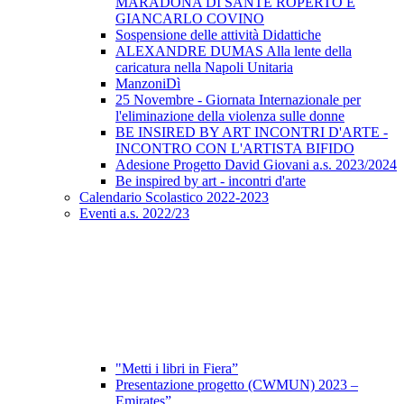
MARADONA DI SANTE ROPERTO E
GIANCARLO COVINO
Sospensione delle attività Didattiche
ALEXANDRE DUMAS Alla lente della
caricatura nella Napoli Unitaria
ManzoniDì
25 Novembre - Giornata Internazionale per
l'eliminazione della violenza sulle donne
BE INSIRED BY ART INCONTRI D'ARTE -
INCONTRO CON L'ARTISTA BIFIDO
Adesione Progetto David Giovani a.s. 2023/2024
Be inspired by art - incontri d'arte
Calendario Scolastico 2022-2023
Eventi a.s. 2022/23
"Metti i libri in Fiera”
Presentazione progetto (CWMUN) 2023 –
Emirates”