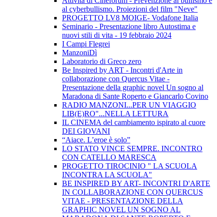
Attività di Cineforum - Prevenzione al bullismo e
al cyberbullismo. Proiezioni del film "Neve"
PROGETTO LV8 MOIGE- Vodafone Italia
Seminario - Presentazione libro Autostima e
nuovi stili di vita - 19 febbraio 2024
I Campi Flegrei
ManzoniDì
Laboratorio di Greco zero
Be Inspired by ART - Incontri d'Arte in
collaborazione con Quercus Vitae -
Presentazione della graphic novel Un sogno al
Maradona di Sante Roperto e Giancarlo Covino
RADIO MANZONI...PER UN VIAGGIO
LIB(E)RO"...NELLA LETTURA
IL CINEMA del cambiamento ispirato al cuore
DEI GIOVANI
“Aiace. L’eroe è solo”
LO STATO VINCE SEMPRE. INCONTRO
CON CATELLO MARESCA
PROGETTO TIROCINIO " LA SCUOLA
INCONTRA LA SCUOLA"
BE INSPIRED BY ART- INCONTRI D'ARTE
IN COLLABORAZIONE CON QUERCUS
VITAE - PRESENTAZIONE DELLA
GRAPHIC NOVEL UN SOGNO AL