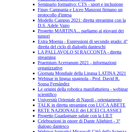
Seminario formativo: CTS - sport e inclusione
Fipav Campania e Liceo Manzoni firmano un
protocollo d'intesa
Modello Campus 2021: diretta streaming con la
D.S. Adele Vairo
Progetto MARTINA... parliamo ai giovani dei
tumori
Extra Moenia - Espressioni di secondo grado: 4°
diretta del ciclo di dialoghi danteschi
LA PALLAVOLO SI RACCONTA - diretta
streaming
Praemium Acerranum 2021 - informazioni
organizzative
Giornata Mondiale della Lingua LATINA 2021
Webinar in lingua spagnola - Prof. David R.
Sousa Fernàndez
Le origini della robotica manifatturiera - webinar
scientifico
Università Orientale di Napoli - orientamento
TALK in diretta streaming con LUCA ABETE
RETE NAZIONALE dei LICEI CLASSICI
Progetto Guadagnare salute con la LILT
Celebrazioni in onore di Dante Alighieri - 3°
dialogo dantesco
Webinar formativi Microsoft-Città della Scienza-