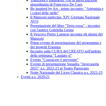
Tradizioni e tradimenti: con la partecipazione
straordinaria di Francesco De Caro
Be inspired by Art - primo incontro: "Artemisia e
i colori delle stelle"
Il Manzoni partecipa: XIV Giornata Nazionale
AVO
Presentazione del libro "Terra rossa" - incontro
con l'autrice Gabriella Genisi
Il Vescovo Pietro Lagnese incontra gli alunni del
Manzoni
Primo evento di presentazione del programma e
dei progetti Erasmus
Incontro sulla CURA del CREATO nell'ambito
della settimana "Laudato sì"
Evento "Conoscere è prevenire"
Evento di presentazione Squadra "Juvecaserta
2021" a.s. 2022-23 al Teatro Parravano
Notte Nazionale del Liceo Classico a.s. 2022-23
Eventi a.s. 2020/21