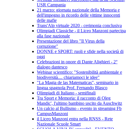
USR Campania
21 marzo: giornata nazionale della Memoria e
dell'impegno in ricordo delle vittime innocenti
delle mafie
Trans'Alp virtuale 2020 - cerimonia conclusiva
Olimpiadi Classiche - il Liceo Manzoni partecipa
alla fase nazionale
Presentazione del libro "Il Virus della
corruzione"
DONNE e SPORT: ruoli e sfide nella società di
oggi
Celebrazioni in onore di Dante Alighieri - 2°
dialogo dantesco
Webinar scientifico: "Sostenibilità ambientale e
biodiversità.... chiariamoci le idee"
"La Magia de las Matematicas", seminario in
lingua spagnola Prof. Fernando Blasco
Olimpiadi di Italiano - semifinali
Tra Sport e Memoria: il racconto di Oleg
Mandic', l'ultimo bambino uscito da Auschwitz
Un calcio al Bullismo - evento in streaming Fb
CampusManzoni
il Liceo Manzoni entra nella RNSS - Rete
Nazionale Scuole Smart