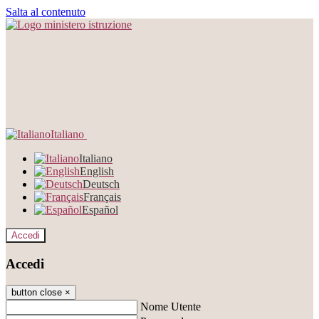
Salta al contenuto
Italiano
Italiano
English
Deutsch
Français
Español
Accedi
Accedi
button close
×
Nome Utente