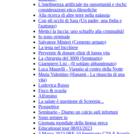
L'intelligenza artificiale tra opportunità e rischi:
considerazioni etico-filosofiche
Alla ricerca di altre terre nella galassia
Con gli occhi di Sara (Un padre, una figlia e
l'autismo)
Mettici la faccia: uno schiaffo alla criminalità!
Io sono originale
Salvatore Minieri (Cemento armato)
La testa nel bicchiere
Prevenire & donare elisir di lunga vita
La chirurgia del 3000 (Seminario)
Giampiero Lisi - (Il soldato abbandonato)
Luca Maurelli - Viaggio al centro della Notte
Maria Valentino (Hanami - La rinascita di una
vita)
Ludovica Russo
Fisco & scuola
Alfonsino
La salute è questione di Screenig...
Prospettive
Seminario - Diamo un calcio agli infortuni
Sono sempre io
Giornata mondiale della lingua greca
Educational tour 08/03/2023
3 Marzo 2023 0RE 10 Seminario CTS E Scuola