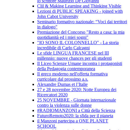
lo scrittore Maurizio De Giovanni
Clil & Making Learning and Thinking Visible
Lezioni di PUBLIC SPEAKING - joined with
John Cabot University
Seminario formativo nazionale: “Voci dai territori
in dialogo"
Premiazione del Concorso "Resto a casa: la mia
quotidianità ed i miei sogni"
"IO SONO IL COLONNELLO" - La storia
incredibile di Carlo Calcagni
Le sfide LINGUA FRANCESE nel III
millennio: nuove chances per gli studenti
Il Liceo Scienze Umane incontra i protagonisti
della Pedagogia contemporanea
Il greco moderno nell'offerta formativa
curricolare dal prossimo a.s.
Alexandre Dumas et l’Italie
27 e 28 novembre 2020: Notte Europea dei
Ricercatori 2020
25 NOVEMBRE - Giornata internazionale
contro la violenza sulle donne
#RADIOMANZONI a Città della Scienza
FuturoRemoto2020: la sfida per il pianeta
il Manzoni partecipa a ONE PLANET
SCHOOL