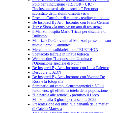
Polo per l'Inclusione - IRIFOR - UIC -
"Inclusione scolastica e sociale" Percorso
scolastico degli alunni disabili visivi
Procida. Carrefour di culture - reading e dibattito
Be Inspired By Art - Incontro con Franz Cerami
Jazz e Shoa - la musica: un atto di resistenza
il Manzoni ospita Mario Tricca per discutere di
Bullismo
Maurizio De Giovanni al Manzoni presenta il suo
nuovo libro: "Caminito"
Mercatino di solidarietà per TELETHON
Spettacolo teatrale in lingua tedesca
Webmeeting "La questione Ucraina e
l'Operazione speciale di Putin"
Be Inspired By Art - Incontro con Luca Palermo
Descubre tu ADN
Be Inspired By Art - Incontro con Yvonne De
Rosa e la fotografia
Seminario sui campi elettromagnetici e 5G: il
fenomeno, gli effetti, la tutela della popolazione
"La parola alle scuole" - premiato il Liceo
Manzoni alla 3 giorni per la scuola 2022
Presentazione del libro "La banalità della mafia"
di Catello Maresca