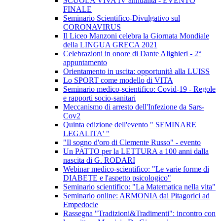
SCUOLA VIVA IV annualità - EVENTO
FINALE
Seminario Scientifico-Divulgativo sul
CORONAVIRUS
Il Liceo Manzoni celebra la Giornata Mondiale
della LINGUA GRECA 2021
Celebrazioni in onore di Dante Alighieri - 2°
appuntamento
Orientamento in uscita: opportunità alla LUISS
Lo SPORT come modello di VITA
Seminario medico-scientifico: Covid-19 - Regole
e rapporti socio-sanitari
Meccanismo di arresto dell'Infezione da Sars-
Cov2
Quinta edizione dell'evento " SEMINARE
LEGALITA' "
"Il sogno d'oro di Clemente Russo" - evento
Un PATTO per la LETTURA a 100 anni dalla
nascita di G. RODARI
Webinar medico-scientifico: "Le varie forme di
DIABETE e l'aspetto psicologico"
Seminario scientifico: "La Matematica nella vita"
Seminario online: ARMONIA dai Pitagorici ad
Empedocle
Rassegna "Tradizioni&Tradimenti": incontro con