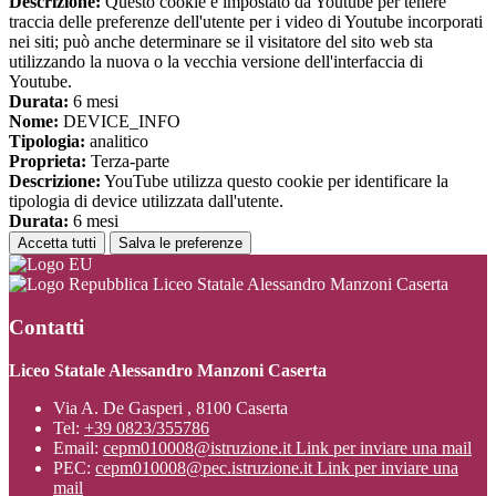
Descrizione:
Questo cookie è impostato da Youtube per tenere
traccia delle preferenze dell'utente per i video di Youtube incorporati
nei siti; può anche determinare se il visitatore del sito web sta
utilizzando la nuova o la vecchia versione dell'interfaccia di
Youtube.
Durata:
6 mesi
Nome:
DEVICE_INFO
Tipologia:
analitico
Proprieta:
Terza-parte
Descrizione:
YouTube utilizza questo cookie per identificare la
tipologia di device utilizzata dall'utente.
Durata:
6 mesi
Accetta tutti
Salva le preferenze
Liceo Statale Alessandro Manzoni Caserta
Contatti
Liceo Statale Alessandro Manzoni Caserta
Via A. De Gasperi , 8100 Caserta
Tel:
+39 0823/355786
Email:
cepm010008@istruzione.it
Link per inviare una mail
PEC:
cepm010008@pec.istruzione.it
Link per inviare una
mail