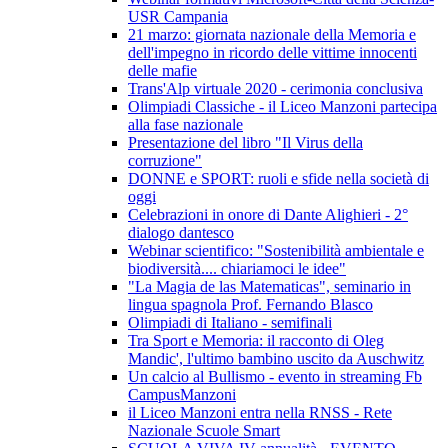
USR Campania
21 marzo: giornata nazionale della Memoria e
dell'impegno in ricordo delle vittime innocenti
delle mafie
Trans'Alp virtuale 2020 - cerimonia conclusiva
Olimpiadi Classiche - il Liceo Manzoni partecipa
alla fase nazionale
Presentazione del libro "Il Virus della
corruzione"
DONNE e SPORT: ruoli e sfide nella società di
oggi
Celebrazioni in onore di Dante Alighieri - 2°
dialogo dantesco
Webinar scientifico: "Sostenibilità ambientale e
biodiversità.... chiariamoci le idee"
"La Magia de las Matematicas", seminario in
lingua spagnola Prof. Fernando Blasco
Olimpiadi di Italiano - semifinali
Tra Sport e Memoria: il racconto di Oleg
Mandic', l'ultimo bambino uscito da Auschwitz
Un calcio al Bullismo - evento in streaming Fb
CampusManzoni
il Liceo Manzoni entra nella RNSS - Rete
Nazionale Scuole Smart