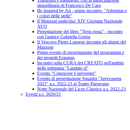
Tradizioni e tradimenti: con la partecipazione
straordinaria di Francesco De Caro
Be inspired by Art - primo incontro: "Artemisia e
i colori delle stelle"
Il Manzoni partecipa: XIV Giornata Nazionale
AVO
Presentazione del libro "Terra rossa" - incontro
con l'autrice Gabriella Genisi
Il Vescovo Pietro Lagnese incontra gli alunni del
Manzoni
Primo evento di presentazione del programma e
dei progetti Erasmus
Incontro sulla CURA del CREATO nell'ambito
della settimana "Laudato sì"
Evento "Conoscere è prevenire"
Evento di presentazione Squadra "Juvecaserta
2021" a.s. 2022-23 al Teatro Parravano
Notte Nazionale del Liceo Classico a.s. 2022-23
Eventi a.s. 2020/21