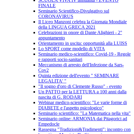
SCUOLA VIVA IV annualità - EVENTO
FINALE
Seminario Scientifico-Divulgativo sul
CORONAVIRUS
Il Liceo Manzoni celebra la Giornata Mondiale
della LINGUA GRECA 2021
Celebrazioni in onore di Dante Alighieri - 2°
appuntamento
Orientamento in uscita: opportunità alla LUISS
Lo SPORT come modello di VITA
Seminario medico-scientifico: Covid-19 - Regole
e rapporti socio-sanitari
Meccanismo di arresto dell'Infezione da Sars-
Cov2
Quinta edizione dell'evento " SEMINARE
LEGALITA' "
"Il sogno d'oro di Clemente Russo" - evento
Un PATTO per la LETTURA a 100 anni dalla
nascita di G. RODARI
Webinar medico-scientifico: "Le varie forme di
DIABETE e l'aspetto psicologico"
Seminario scientifico: "La Matematica nella vita"
Seminario online: ARMONIA dai Pitagorici ad
Empedocle
Rassegna "Tradizioni&Tradimenti": incontro con