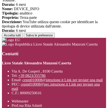
Youtube.
Durata:
6 mesi
Nome:
DEVICE_INFO
Tipologia:
analitico
Proprieta:
Terza-parte
Descrizione:
YouTube utilizza questo cookie per identificare la
tipologia di device utilizzata dall'utente.
Durata:
6 mesi
Accetta tutti
Salva le preferenze
Liceo Statale Alessandro Manzoni Caserta
Contatti
Liceo Statale Alessandro Manzoni Caserta
Via A. De Gasperi , 8100 Caserta
Tel:
+39 0823/355786
Email:
cepm010008@istruzione.it
Link per inviare una mail
PEC:
cepm010008@pec.istruzione.it
Link per inviare una
mail
C.F.: 80009250616
Webmaster
Prof.ssa Rita Adanti