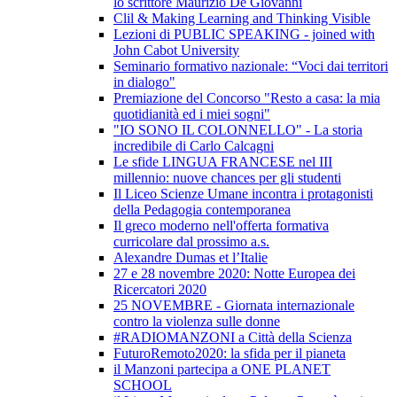
lo scrittore Maurizio De Giovanni
Clil & Making Learning and Thinking Visible
Lezioni di PUBLIC SPEAKING - joined with
John Cabot University
Seminario formativo nazionale: “Voci dai territori
in dialogo"
Premiazione del Concorso "Resto a casa: la mia
quotidianità ed i miei sogni"
"IO SONO IL COLONNELLO" - La storia
incredibile di Carlo Calcagni
Le sfide LINGUA FRANCESE nel III
millennio: nuove chances per gli studenti
Il Liceo Scienze Umane incontra i protagonisti
della Pedagogia contemporanea
Il greco moderno nell'offerta formativa
curricolare dal prossimo a.s.
Alexandre Dumas et l’Italie
27 e 28 novembre 2020: Notte Europea dei
Ricercatori 2020
25 NOVEMBRE - Giornata internazionale
contro la violenza sulle donne
#RADIOMANZONI a Città della Scienza
FuturoRemoto2020: la sfida per il pianeta
il Manzoni partecipa a ONE PLANET
SCHOOL