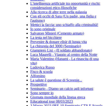
L'intelligenza artificiale tra opportunità e rischi:
considerazioni etico-filosofiche
Alla ricerca di altre terre nella galassia
Con gli occhi di Sara (Un padre, una figlia e
l'autismo)
Mettici la faccia: uno schiaffo alla criminalità!
Io sono originale
Salvatore Minieri (Cemento armato)
La testa nel bicchiere
Prevenire & donare elisir di lunga vita
La chirurgia del 3000 (Seminario)
Giampiero Lisi - (Il soldato abbandonato)
Luca Maurelli - Viaggio al centro della Notte
Maria Valentino (Hanami - La rinascita di una
vita)
Ludovica Russo
Fisco & scuola
Alfonsino
La salute è questione di Screenig...
Prospettive
Seminario - Diamo un calcio agli infortuni
Sono sempre io
Giornata mondiale della lingua greca
Educational tour 08/03/2023
3 Marzo 2023 0RE 10 Seminario CTS E Scuola