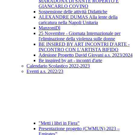
MARADONA DI SANTE ROPERTO E
GIANCARLO COVINO
Sospensione delle attività Didattiche
ALEXANDRE DUMAS Alla lente della
caricatura nella Napoli Unitaria
ManzoniDì
25 Novembre - Giornata Internazionale per
l'eliminazione della violenza sulle donne
BE INSIRED BY ART INCONTRI D'ARTE -
INCONTRO CON L'ARTISTA BIFIDO
Adesione Progetto David Giovani a.s. 2023/2024
Be inspired by art - incontri d'arte
Calendario Scolastico 2022-2023
Eventi a.s. 2022/23
"Metti i libri in Fiera”
Presentazione progetto (CWMUN) 2023 –
Emirates”