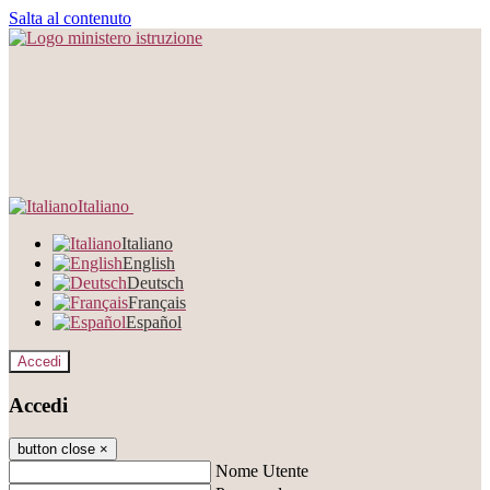
Salta al contenuto
Italiano
Italiano
English
Deutsch
Français
Español
Accedi
Accedi
button close
×
Nome Utente