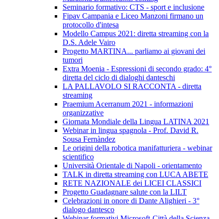
Seminario formativo: CTS - sport e inclusione
Fipav Campania e Liceo Manzoni firmano un
protocollo d'intesa
Modello Campus 2021: diretta streaming con la
D.S. Adele Vairo
Progetto MARTINA... parliamo ai giovani dei
tumori
Extra Moenia - Espressioni di secondo grado: 4°
diretta del ciclo di dialoghi danteschi
LA PALLAVOLO SI RACCONTA - diretta
streaming
Praemium Acerranum 2021 - informazioni
organizzative
Giornata Mondiale della Lingua LATINA 2021
Webinar in lingua spagnola - Prof. David R.
Sousa Fernàndez
Le origini della robotica manifatturiera - webinar
scientifico
Università Orientale di Napoli - orientamento
TALK in diretta streaming con LUCA ABETE
RETE NAZIONALE dei LICEI CLASSICI
Progetto Guadagnare salute con la LILT
Celebrazioni in onore di Dante Alighieri - 3°
dialogo dantesco
Webinar formativi Microsoft-Città della Scienza-