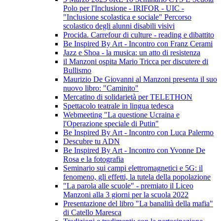
Polo per l'Inclusione - IRIFOR - UIC -
"Inclusione scolastica e sociale" Percorso
scolastico degli alunni disabili visivi
Procida. Carrefour di culture - reading e dibattito
Be Inspired By Art - Incontro con Franz Cerami
Jazz e Shoa - la musica: un atto di resistenza
il Manzoni ospita Mario Tricca per discutere di
Bullismo
Maurizio De Giovanni al Manzoni presenta il suo
nuovo libro: "Caminito"
Mercatino di solidarietà per TELETHON
Spettacolo teatrale in lingua tedesca
Webmeeting "La questione Ucraina e
l'Operazione speciale di Putin"
Be Inspired By Art - Incontro con Luca Palermo
Descubre tu ADN
Be Inspired By Art - Incontro con Yvonne De
Rosa e la fotografia
Seminario sui campi elettromagnetici e 5G: il
fenomeno, gli effetti, la tutela della popolazione
"La parola alle scuole" - premiato il Liceo
Manzoni alla 3 giorni per la scuola 2022
Presentazione del libro "La banalità della mafia"
di Catello Maresca