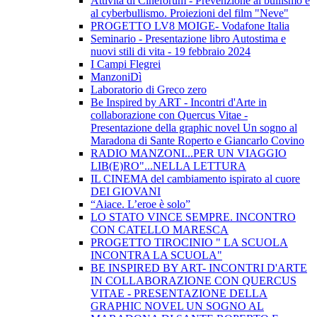
Attività di Cineforum - Prevenzione al bullismo e
al cyberbullismo. Proiezioni del film "Neve"
PROGETTO LV8 MOIGE- Vodafone Italia
Seminario - Presentazione libro Autostima e
nuovi stili di vita - 19 febbraio 2024
I Campi Flegrei
ManzoniDì
Laboratorio di Greco zero
Be Inspired by ART - Incontri d'Arte in
collaborazione con Quercus Vitae -
Presentazione della graphic novel Un sogno al
Maradona di Sante Roperto e Giancarlo Covino
RADIO MANZONI...PER UN VIAGGIO
LIB(E)RO"...NELLA LETTURA
IL CINEMA del cambiamento ispirato al cuore
DEI GIOVANI
“Aiace. L’eroe è solo”
LO STATO VINCE SEMPRE. INCONTRO
CON CATELLO MARESCA
PROGETTO TIROCINIO " LA SCUOLA
INCONTRA LA SCUOLA"
BE INSPIRED BY ART- INCONTRI D'ARTE
IN COLLABORAZIONE CON QUERCUS
VITAE - PRESENTAZIONE DELLA
GRAPHIC NOVEL UN SOGNO AL