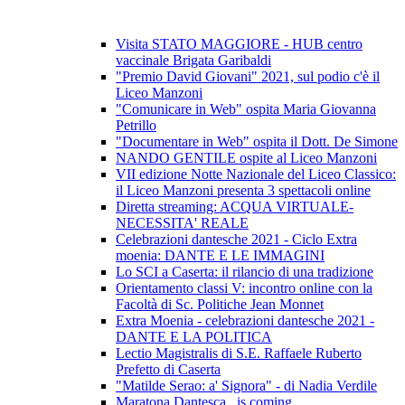
Visita STATO MAGGIORE - HUB centro
vaccinale Brigata Garibaldi
"Premio David Giovani" 2021, sul podio c'è il
Liceo Manzoni
"Comunicare in Web" ospita Maria Giovanna
Petrillo
"Documentare in Web" ospita il Dott. De Simone
NANDO GENTILE ospite al Liceo Manzoni
VII edizione Notte Nazionale del Liceo Classico:
il Liceo Manzoni presenta 3 spettacoli online
Diretta streaming: ACQUA VIRTUALE-
NECESSITA' REALE
Celebrazioni dantesche 2021 - Ciclo Extra
moenia: DANTE E LE IMMAGINI
Lo SCI a Caserta: il rilancio di una tradizione
Orientamento classi V: incontro online con la
Facoltà di Sc. Politiche Jean Monnet
Extra Moenia - celebrazioni dantesche 2021 -
DANTE E LA POLITICA
Lectio Magistralis di S.E. Raffaele Ruberto
Prefetto di Caserta
"Matilde Serao: a' Signora" - di Nadia Verdile
Maratona Dantesca...is coming