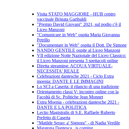
Visita STATO MAGGIORE - HUB centro
vaccinale Brigata Garibaldi
"Premio David Giovani" 2021, sul podio c'è il
Liceo Manzoni
"Comunicare in Web" ospita Maria Giovanna
Petrillo
"Documentare in Web" ospita il Dott. De Simone
NANDO GENTILE ospite al Liceo Manzoni
VII edizione Notte Nazionale del Liceo Classico:
il Liceo Manzoni presenta 3 spettacoli online
Diretta streaming: ACQUA VIRTUALE-
NECESSITA' REALE
Celebrazioni dantesche 2021 - Ciclo Extra
moenia: DANTE E LE IMMAGINI
Lo SCI a Caserta: il rilancio di una tradizione
Orientamento classi V: incontro online con la
Facoltà di Sc. Politiche Jean Monnet
Extra Moenia - celebrazioni dantesche 2021 -
DANTE E LA POLITICA
Lectio Magistralis di S.E. Raffaele Ruberto
Prefetto di Caserta
"Matilde Serao: a' Signora" - di Nadia Verdile
Maratona Dantesca...is coming