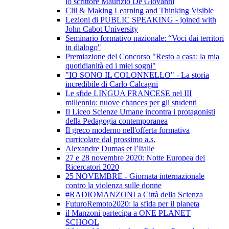
lo scrittore Maurizio De Giovanni
Clil & Making Learning and Thinking Visible
Lezioni di PUBLIC SPEAKING - joined with
John Cabot University
Seminario formativo nazionale: “Voci dai territori
in dialogo"
Premiazione del Concorso "Resto a casa: la mia
quotidianità ed i miei sogni"
"IO SONO IL COLONNELLO" - La storia
incredibile di Carlo Calcagni
Le sfide LINGUA FRANCESE nel III
millennio: nuove chances per gli studenti
Il Liceo Scienze Umane incontra i protagonisti
della Pedagogia contemporanea
Il greco moderno nell'offerta formativa
curricolare dal prossimo a.s.
Alexandre Dumas et l’Italie
27 e 28 novembre 2020: Notte Europea dei
Ricercatori 2020
25 NOVEMBRE - Giornata internazionale
contro la violenza sulle donne
#RADIOMANZONI a Città della Scienza
FuturoRemoto2020: la sfida per il pianeta
il Manzoni partecipa a ONE PLANET
SCHOOL