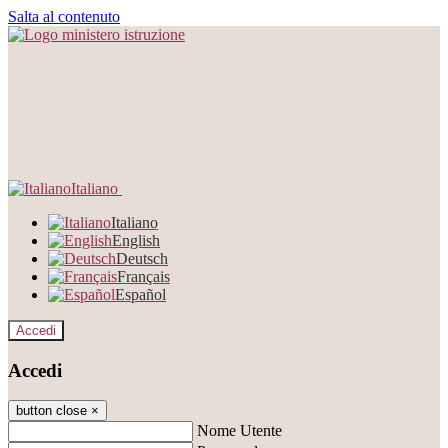
Salta al contenuto
Italiano
Italiano
English
Deutsch
Français
Español
Accedi
Accedi
button close
×
Nome Utente