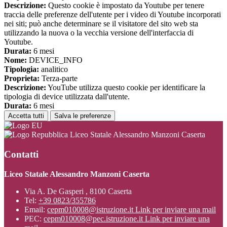
Descrizione:
Questo cookie è impostato da Youtube per tenere
traccia delle preferenze dell'utente per i video di Youtube incorporati
nei siti; può anche determinare se il visitatore del sito web sta
utilizzando la nuova o la vecchia versione dell'interfaccia di
Youtube.
Durata:
6 mesi
Nome:
DEVICE_INFO
Tipologia:
analitico
Proprieta:
Terza-parte
Descrizione:
YouTube utilizza questo cookie per identificare la
tipologia di device utilizzata dall'utente.
Durata:
6 mesi
Accetta tutti
Salva le preferenze
Liceo Statale Alessandro Manzoni Caserta
Contatti
Liceo Statale Alessandro Manzoni Caserta
Via A. De Gasperi , 8100 Caserta
Tel:
+39 0823/355786
Email:
cepm010008@istruzione.it
Link per inviare una mail
PEC:
cepm010008@pec.istruzione.it
Link per inviare una