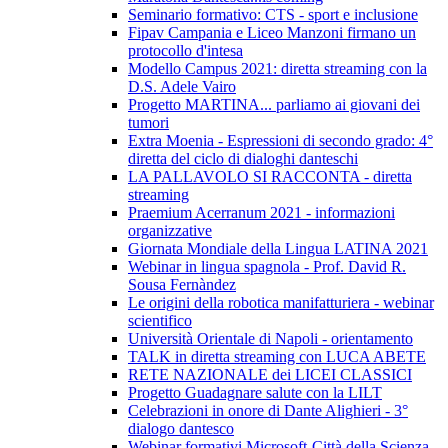
Seminario formativo: CTS - sport e inclusione
Fipav Campania e Liceo Manzoni firmano un
protocollo d'intesa
Modello Campus 2021: diretta streaming con la
D.S. Adele Vairo
Progetto MARTINA... parliamo ai giovani dei
tumori
Extra Moenia - Espressioni di secondo grado: 4°
diretta del ciclo di dialoghi danteschi
LA PALLAVOLO SI RACCONTA - diretta
streaming
Praemium Acerranum 2021 - informazioni
organizzative
Giornata Mondiale della Lingua LATINA 2021
Webinar in lingua spagnola - Prof. David R.
Sousa Fernàndez
Le origini della robotica manifatturiera - webinar
scientifico
Università Orientale di Napoli - orientamento
TALK in diretta streaming con LUCA ABETE
RETE NAZIONALE dei LICEI CLASSICI
Progetto Guadagnare salute con la LILT
Celebrazioni in onore di Dante Alighieri - 3°
dialogo dantesco
Webinar formativi Microsoft-Città della Scienza-