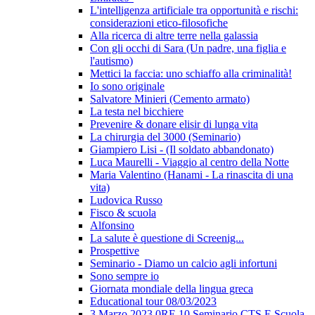
L'intelligenza artificiale tra opportunità e rischi:
considerazioni etico-filosofiche
Alla ricerca di altre terre nella galassia
Con gli occhi di Sara (Un padre, una figlia e
l'autismo)
Mettici la faccia: uno schiaffo alla criminalità!
Io sono originale
Salvatore Minieri (Cemento armato)
La testa nel bicchiere
Prevenire & donare elisir di lunga vita
La chirurgia del 3000 (Seminario)
Giampiero Lisi - (Il soldato abbandonato)
Luca Maurelli - Viaggio al centro della Notte
Maria Valentino (Hanami - La rinascita di una
vita)
Ludovica Russo
Fisco & scuola
Alfonsino
La salute è questione di Screenig...
Prospettive
Seminario - Diamo un calcio agli infortuni
Sono sempre io
Giornata mondiale della lingua greca
Educational tour 08/03/2023
3 Marzo 2023 0RE 10 Seminario CTS E Scuola