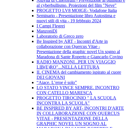
Attività di Cineforum - Prevenzione al bullismo e
al cyberbullismo. Proiezioni del film "Neve"
PROGETTO LV8 MOIGE- Vodafone Italia
Seminario - Presentazione libro Autostima e
nuovi stili di vita - 19 febbraio 2024
I Campi Flegrei
ManzoniDì
Laboratorio di Greco zero
Be Inspired by ART - Incontri d'Arte in
collaborazione con Quercus Vitae -
Presentazione della graphic novel Un sogno al
Maradona di Sante Roperto e Giancarlo Covino
RADIO MANZONI...PER UN VIAGGIO
LIB(E)RO"...NELLA LETTURA
IL CINEMA del cambiamento ispirato al cuore
DEI GIOVANI
“Aiace. L’eroe è solo”
LO STATO VINCE SEMPRE. INCONTRO
CON CATELLO MARESCA
PROGETTO TIROCINIO " LA SCUOLA
INCONTRA LA SCUOLA"
BE INSPIRED BY ART- INCONTRI D'ARTE
IN COLLABORAZIONE CON QUERCUS
VITAE - PRESENTAZIONE DELLA
GRAPHIC NOVEL UN SOGNO AL