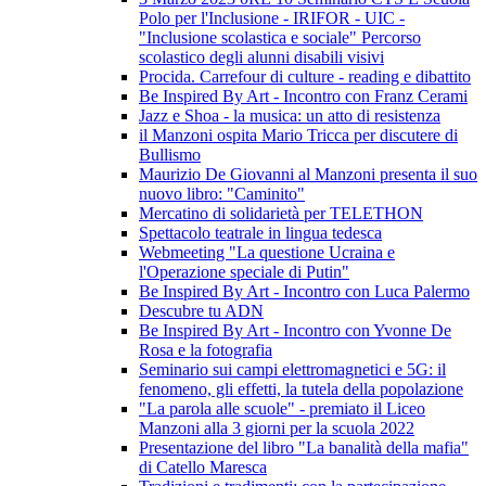
Polo per l'Inclusione - IRIFOR - UIC -
"Inclusione scolastica e sociale" Percorso
scolastico degli alunni disabili visivi
Procida. Carrefour di culture - reading e dibattito
Be Inspired By Art - Incontro con Franz Cerami
Jazz e Shoa - la musica: un atto di resistenza
il Manzoni ospita Mario Tricca per discutere di
Bullismo
Maurizio De Giovanni al Manzoni presenta il suo
nuovo libro: "Caminito"
Mercatino di solidarietà per TELETHON
Spettacolo teatrale in lingua tedesca
Webmeeting "La questione Ucraina e
l'Operazione speciale di Putin"
Be Inspired By Art - Incontro con Luca Palermo
Descubre tu ADN
Be Inspired By Art - Incontro con Yvonne De
Rosa e la fotografia
Seminario sui campi elettromagnetici e 5G: il
fenomeno, gli effetti, la tutela della popolazione
"La parola alle scuole" - premiato il Liceo
Manzoni alla 3 giorni per la scuola 2022
Presentazione del libro "La banalità della mafia"
di Catello Maresca