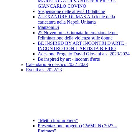
MARADONA DI SANTE ROPERTO E
GIANCARLO COVINO
Sospensione delle attività Didattiche
ALEXANDRE DUMAS Alla lente della
caricatura nella Napoli Unitaria
ManzoniDì
25 Novembre - Giornata Internazionale per
l'eliminazione della violenza sulle donne
BE INSIRED BY ART INCONTRI D'ARTE -
INCONTRO CON L'ARTISTA BIFIDO
Adesione Progetto David Giovani a.s. 2023/2024
Be inspired by art - incontri d'arte
Calendario Scolastico 2022-2023
Eventi a.s. 2022/23
"Metti i libri in Fiera”
Presentazione progetto (CWMUN) 2023 –
Emirates”