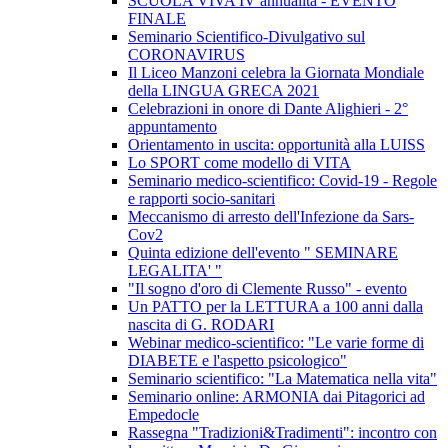
SCUOLA VIVA IV annualità - EVENTO
FINALE
Seminario Scientifico-Divulgativo sul
CORONAVIRUS
Il Liceo Manzoni celebra la Giornata Mondiale
della LINGUA GRECA 2021
Celebrazioni in onore di Dante Alighieri - 2°
appuntamento
Orientamento in uscita: opportunità alla LUISS
Lo SPORT come modello di VITA
Seminario medico-scientifico: Covid-19 - Regole
e rapporti socio-sanitari
Meccanismo di arresto dell'Infezione da Sars-
Cov2
Quinta edizione dell'evento " SEMINARE
LEGALITA' "
"Il sogno d'oro di Clemente Russo" - evento
Un PATTO per la LETTURA a 100 anni dalla
nascita di G. RODARI
Webinar medico-scientifico: "Le varie forme di
DIABETE e l'aspetto psicologico"
Seminario scientifico: "La Matematica nella vita"
Seminario online: ARMONIA dai Pitagorici ad
Empedocle
Rassegna "Tradizioni&Tradimenti": incontro con