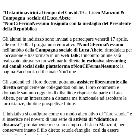
#Distantimavicini al tempo del Covid-19 -
Liceo Manzoni &
Campagna sociale di Luca Abete
#NonCiFermaNessuno
Insignita con la medaglia del Presidente
della Repubblica
Gli alunni in indirizzo sono invitati a partecipare venerdì 17 aprile,
alle ore 17:00 al programma educativo
#NonCiFermaNessuno
nell’ambito della
Campagna sociale di Luca Abete
, rimodulata per
l'occasione e trasformata in un
web-talk
; l’incontro online sarà
realizzato attraverso un webinar in diretta
in esclusiva streaming
sui canali social della piattaforma #NonCiFermaNessuno
: la
pagina Facebook ed il canale YouTube.
Gli studenti ed i loro docenti potranno
assistere liberamente alla
diretta
semplicemente collegandosi online. I loro commenti e
domande saranno oggetto di dibattito e risposte da parte di Luca
Abete, per un’interazione a distanza ma funzionale ad ascoltare le
loro istanze, dubbi e prospettive future.
L’iniziativa si configura come un modo alternativo di “fare scuola” e
si inserisce nel novero di una serie di
attività di “didattica a
distanza”
, prontamente messe in campo dal Liceo Manzoni, per
conservare intatto il filo diretto scuola-famiglia, così da essere