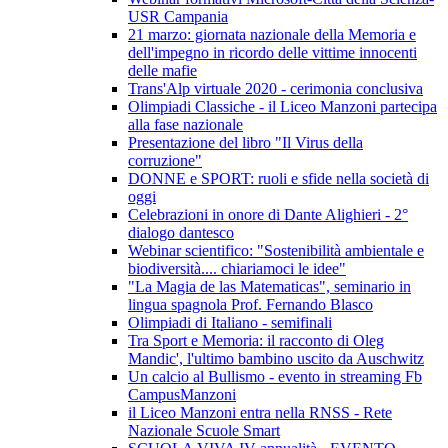
USR Campania
21 marzo: giornata nazionale della Memoria e
dell'impegno in ricordo delle vittime innocenti
delle mafie
Trans'Alp virtuale 2020 - cerimonia conclusiva
Olimpiadi Classiche - il Liceo Manzoni partecipa
alla fase nazionale
Presentazione del libro "Il Virus della
corruzione"
DONNE e SPORT: ruoli e sfide nella società di
oggi
Celebrazioni in onore di Dante Alighieri - 2°
dialogo dantesco
Webinar scientifico: "Sostenibilità ambientale e
biodiversità.... chiariamoci le idee"
"La Magia de las Matematicas", seminario in
lingua spagnola Prof. Fernando Blasco
Olimpiadi di Italiano - semifinali
Tra Sport e Memoria: il racconto di Oleg
Mandic', l'ultimo bambino uscito da Auschwitz
Un calcio al Bullismo - evento in streaming Fb
CampusManzoni
il Liceo Manzoni entra nella RNSS - Rete
Nazionale Scuole Smart