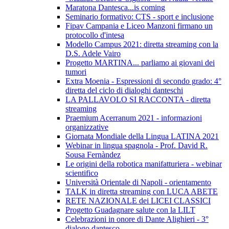
Maratona Dantesca...is coming
Seminario formativo: CTS - sport e inclusione
Fipav Campania e Liceo Manzoni firmano un
protocollo d'intesa
Modello Campus 2021: diretta streaming con la
D.S. Adele Vairo
Progetto MARTINA... parliamo ai giovani dei
tumori
Extra Moenia - Espressioni di secondo grado: 4°
diretta del ciclo di dialoghi danteschi
LA PALLAVOLO SI RACCONTA - diretta
streaming
Praemium Acerranum 2021 - informazioni
organizzative
Giornata Mondiale della Lingua LATINA 2021
Webinar in lingua spagnola - Prof. David R.
Sousa Fernàndez
Le origini della robotica manifatturiera - webinar
scientifico
Università Orientale di Napoli - orientamento
TALK in diretta streaming con LUCA ABETE
RETE NAZIONALE dei LICEI CLASSICI
Progetto Guadagnare salute con la LILT
Celebrazioni in onore di Dante Alighieri - 3°
dialogo dantesco