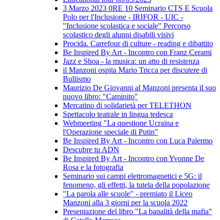
3 Marzo 2023 0RE 10 Seminario CTS E Scuola
Polo per l'Inclusione - IRIFOR - UIC -
"Inclusione scolastica e sociale" Percorso
scolastico degli alunni disabili visivi
Procida. Carrefour di culture - reading e dibattito
Be Inspired By Art - Incontro con Franz Cerami
Jazz e Shoa - la musica: un atto di resistenza
il Manzoni ospita Mario Tricca per discutere di
Bullismo
Maurizio De Giovanni al Manzoni presenta il suo
nuovo libro: "Caminito"
Mercatino di solidarietà per TELETHON
Spettacolo teatrale in lingua tedesca
Webmeeting "La questione Ucraina e
l'Operazione speciale di Putin"
Be Inspired By Art - Incontro con Luca Palermo
Descubre tu ADN
Be Inspired By Art - Incontro con Yvonne De
Rosa e la fotografia
Seminario sui campi elettromagnetici e 5G: il
fenomeno, gli effetti, la tutela della popolazione
"La parola alle scuole" - premiato il Liceo
Manzoni alla 3 giorni per la scuola 2022
Presentazione del libro "La banalità della mafia"