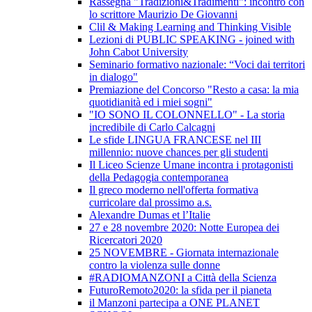
Rassegna "Tradizioni&Tradimenti": incontro con
lo scrittore Maurizio De Giovanni
Clil & Making Learning and Thinking Visible
Lezioni di PUBLIC SPEAKING - joined with
John Cabot University
Seminario formativo nazionale: “Voci dai territori
in dialogo"
Premiazione del Concorso "Resto a casa: la mia
quotidianità ed i miei sogni"
"IO SONO IL COLONNELLO" - La storia
incredibile di Carlo Calcagni
Le sfide LINGUA FRANCESE nel III
millennio: nuove chances per gli studenti
Il Liceo Scienze Umane incontra i protagonisti
della Pedagogia contemporanea
Il greco moderno nell'offerta formativa
curricolare dal prossimo a.s.
Alexandre Dumas et l’Italie
27 e 28 novembre 2020: Notte Europea dei
Ricercatori 2020
25 NOVEMBRE - Giornata internazionale
contro la violenza sulle donne
#RADIOMANZONI a Città della Scienza
FuturoRemoto2020: la sfida per il pianeta
il Manzoni partecipa a ONE PLANET