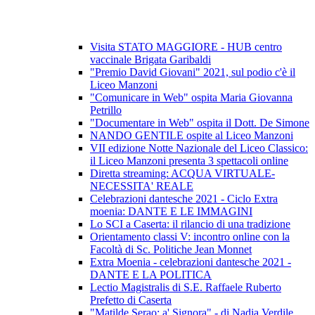
Visita STATO MAGGIORE - HUB centro
vaccinale Brigata Garibaldi
"Premio David Giovani" 2021, sul podio c'è il
Liceo Manzoni
"Comunicare in Web" ospita Maria Giovanna
Petrillo
"Documentare in Web" ospita il Dott. De Simone
NANDO GENTILE ospite al Liceo Manzoni
VII edizione Notte Nazionale del Liceo Classico:
il Liceo Manzoni presenta 3 spettacoli online
Diretta streaming: ACQUA VIRTUALE-
NECESSITA' REALE
Celebrazioni dantesche 2021 - Ciclo Extra
moenia: DANTE E LE IMMAGINI
Lo SCI a Caserta: il rilancio di una tradizione
Orientamento classi V: incontro online con la
Facoltà di Sc. Politiche Jean Monnet
Extra Moenia - celebrazioni dantesche 2021 -
DANTE E LA POLITICA
Lectio Magistralis di S.E. Raffaele Ruberto
Prefetto di Caserta
"Matilde Serao: a' Signora" - di Nadia Verdile