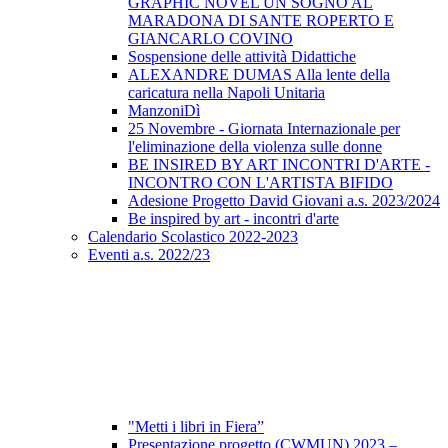
GRAPHIC NOVEL UN SOGNO AL
MARADONA DI SANTE ROPERTO E
GIANCARLO COVINO
Sospensione delle attività Didattiche
ALEXANDRE DUMAS Alla lente della
caricatura nella Napoli Unitaria
ManzoniDì
25 Novembre - Giornata Internazionale per
l'eliminazione della violenza sulle donne
BE INSIRED BY ART INCONTRI D'ARTE -
INCONTRO CON L'ARTISTA BIFIDO
Adesione Progetto David Giovani a.s. 2023/2024
Be inspired by art - incontri d'arte
Calendario Scolastico 2022-2023
Eventi a.s. 2022/23
"Metti i libri in Fiera”
Presentazione progetto (CWMUN) 2023 –