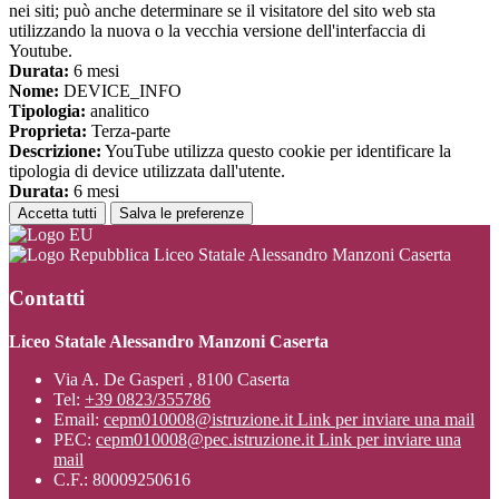
nei siti; può anche determinare se il visitatore del sito web sta
utilizzando la nuova o la vecchia versione dell'interfaccia di
Youtube.
Durata:
6 mesi
Nome:
DEVICE_INFO
Tipologia:
analitico
Proprieta:
Terza-parte
Descrizione:
YouTube utilizza questo cookie per identificare la
tipologia di device utilizzata dall'utente.
Durata:
6 mesi
Accetta tutti
Salva le preferenze
Liceo Statale Alessandro Manzoni Caserta
Contatti
Liceo Statale Alessandro Manzoni Caserta
Via A. De Gasperi , 8100 Caserta
Tel:
+39 0823/355786
Email:
cepm010008@istruzione.it
Link per inviare una mail
PEC:
cepm010008@pec.istruzione.it
Link per inviare una
mail
C.F.: 80009250616