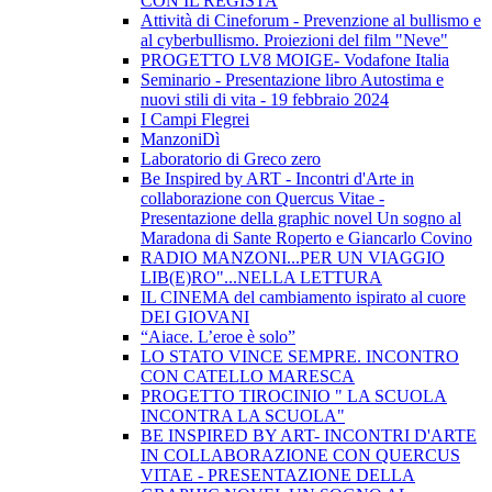
CON IL REGISTA
Attività di Cineforum - Prevenzione al bullismo e
al cyberbullismo. Proiezioni del film "Neve"
PROGETTO LV8 MOIGE- Vodafone Italia
Seminario - Presentazione libro Autostima e
nuovi stili di vita - 19 febbraio 2024
I Campi Flegrei
ManzoniDì
Laboratorio di Greco zero
Be Inspired by ART - Incontri d'Arte in
collaborazione con Quercus Vitae -
Presentazione della graphic novel Un sogno al
Maradona di Sante Roperto e Giancarlo Covino
RADIO MANZONI...PER UN VIAGGIO
LIB(E)RO"...NELLA LETTURA
IL CINEMA del cambiamento ispirato al cuore
DEI GIOVANI
“Aiace. L’eroe è solo”
LO STATO VINCE SEMPRE. INCONTRO
CON CATELLO MARESCA
PROGETTO TIROCINIO " LA SCUOLA
INCONTRA LA SCUOLA"
BE INSPIRED BY ART- INCONTRI D'ARTE
IN COLLABORAZIONE CON QUERCUS
VITAE - PRESENTAZIONE DELLA