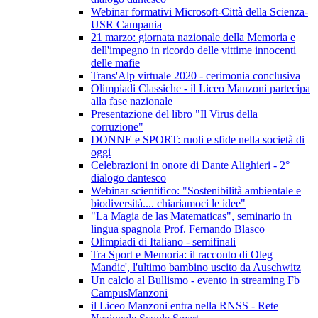
Webinar formativi Microsoft-Città della Scienza-
USR Campania
21 marzo: giornata nazionale della Memoria e
dell'impegno in ricordo delle vittime innocenti
delle mafie
Trans'Alp virtuale 2020 - cerimonia conclusiva
Olimpiadi Classiche - il Liceo Manzoni partecipa
alla fase nazionale
Presentazione del libro "Il Virus della
corruzione"
DONNE e SPORT: ruoli e sfide nella società di
oggi
Celebrazioni in onore di Dante Alighieri - 2°
dialogo dantesco
Webinar scientifico: "Sostenibilità ambientale e
biodiversità.... chiariamoci le idee"
"La Magia de las Matematicas", seminario in
lingua spagnola Prof. Fernando Blasco
Olimpiadi di Italiano - semifinali
Tra Sport e Memoria: il racconto di Oleg
Mandic', l'ultimo bambino uscito da Auschwitz
Un calcio al Bullismo - evento in streaming Fb
CampusManzoni
il Liceo Manzoni entra nella RNSS - Rete