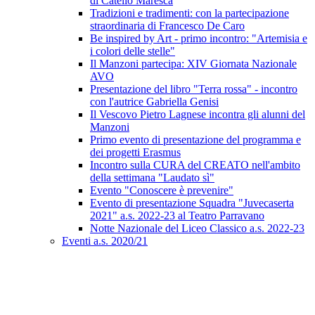
di Catello Maresca
Tradizioni e tradimenti: con la partecipazione
straordinaria di Francesco De Caro
Be inspired by Art - primo incontro: "Artemisia e
i colori delle stelle"
Il Manzoni partecipa: XIV Giornata Nazionale
AVO
Presentazione del libro "Terra rossa" - incontro
con l'autrice Gabriella Genisi
Il Vescovo Pietro Lagnese incontra gli alunni del
Manzoni
Primo evento di presentazione del programma e
dei progetti Erasmus
Incontro sulla CURA del CREATO nell'ambito
della settimana "Laudato sì"
Evento "Conoscere è prevenire"
Evento di presentazione Squadra "Juvecaserta
2021" a.s. 2022-23 al Teatro Parravano
Notte Nazionale del Liceo Classico a.s. 2022-23
Eventi a.s. 2020/21