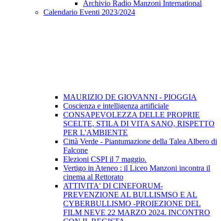
Archivio Radio Manzoni International
Calendario Eventi 2023/2024
MAURIZIO DE GIOVANNI - PIOGGIA
Coscienza e intelligenza artificiale
CONSAPEVOLEZZA DELLE PROPRIE
SCELTE, STILA DI VITA SANO, RISPETTO
PER L'AMBIENTE
Città Verde - Piantumazione della Talea Albero di
Falcone
Elezioni CSPI il 7 maggio.
Vertigo in Ateneo : il Liceo Manzoni incontra il
cinema al Rettorato
ATTIVITA' DI CINEFORUM-
PREVENZIONE AL BULLISMSO E AL
CYBERBULLISMO -PROIEZIONE DEL
FILM NEVE 22 MARZO 2024. INCONTRO