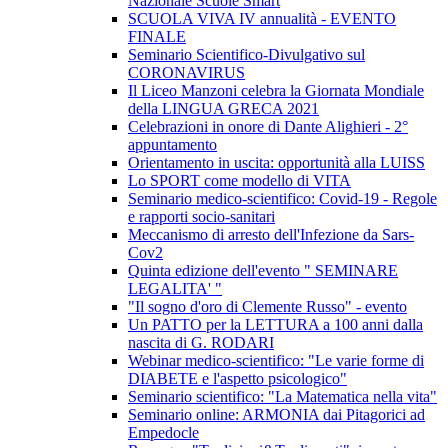
Nazionale Scuole Smart
SCUOLA VIVA IV annualità - EVENTO
FINALE
Seminario Scientifico-Divulgativo sul
CORONAVIRUS
Il Liceo Manzoni celebra la Giornata Mondiale
della LINGUA GRECA 2021
Celebrazioni in onore di Dante Alighieri - 2°
appuntamento
Orientamento in uscita: opportunità alla LUISS
Lo SPORT come modello di VITA
Seminario medico-scientifico: Covid-19 - Regole
e rapporti socio-sanitari
Meccanismo di arresto dell'Infezione da Sars-
Cov2
Quinta edizione dell'evento " SEMINARE
LEGALITA' "
"Il sogno d'oro di Clemente Russo" - evento
Un PATTO per la LETTURA a 100 anni dalla
nascita di G. RODARI
Webinar medico-scientifico: "Le varie forme di
DIABETE e l'aspetto psicologico"
Seminario scientifico: "La Matematica nella vita"
Seminario online: ARMONIA dai Pitagorici ad
Empedocle