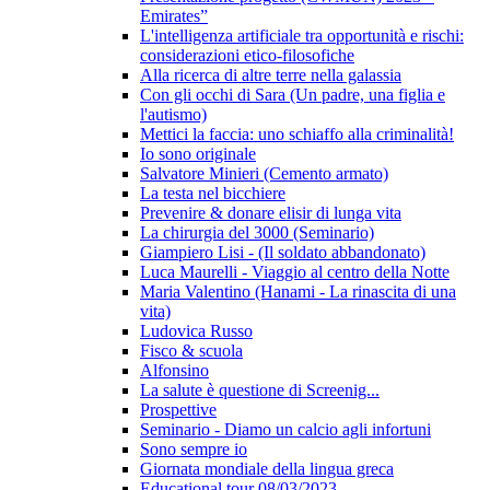
Emirates”
L'intelligenza artificiale tra opportunità e rischi:
considerazioni etico-filosofiche
Alla ricerca di altre terre nella galassia
Con gli occhi di Sara (Un padre, una figlia e
l'autismo)
Mettici la faccia: uno schiaffo alla criminalità!
Io sono originale
Salvatore Minieri (Cemento armato)
La testa nel bicchiere
Prevenire & donare elisir di lunga vita
La chirurgia del 3000 (Seminario)
Giampiero Lisi - (Il soldato abbandonato)
Luca Maurelli - Viaggio al centro della Notte
Maria Valentino (Hanami - La rinascita di una
vita)
Ludovica Russo
Fisco & scuola
Alfonsino
La salute è questione di Screenig...
Prospettive
Seminario - Diamo un calcio agli infortuni
Sono sempre io
Giornata mondiale della lingua greca
Educational tour 08/03/2023