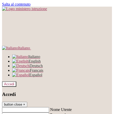
Salta al contenuto
Italiano
Italiano
English
Deutsch
Français
Español
Accedi
Accedi
button close
×
Nome Utente