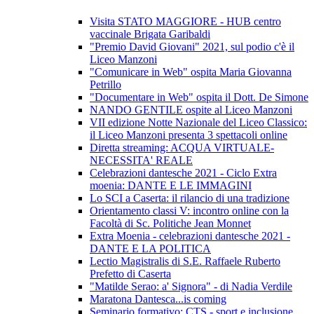
Visita STATO MAGGIORE - HUB centro
vaccinale Brigata Garibaldi
"Premio David Giovani" 2021, sul podio c'è il
Liceo Manzoni
"Comunicare in Web" ospita Maria Giovanna
Petrillo
"Documentare in Web" ospita il Dott. De Simone
NANDO GENTILE ospite al Liceo Manzoni
VII edizione Notte Nazionale del Liceo Classico:
il Liceo Manzoni presenta 3 spettacoli online
Diretta streaming: ACQUA VIRTUALE-
NECESSITA' REALE
Celebrazioni dantesche 2021 - Ciclo Extra
moenia: DANTE E LE IMMAGINI
Lo SCI a Caserta: il rilancio di una tradizione
Orientamento classi V: incontro online con la
Facoltà di Sc. Politiche Jean Monnet
Extra Moenia - celebrazioni dantesche 2021 -
DANTE E LA POLITICA
Lectio Magistralis di S.E. Raffaele Ruberto
Prefetto di Caserta
"Matilde Serao: a' Signora" - di Nadia Verdile
Maratona Dantesca...is coming
Seminario formativo: CTS - sport e inclusione