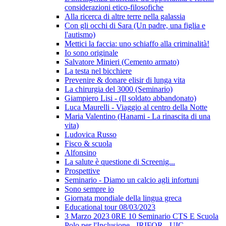
considerazioni etico-filosofiche
Alla ricerca di altre terre nella galassia
Con gli occhi di Sara (Un padre, una figlia e
l'autismo)
Mettici la faccia: uno schiaffo alla criminalità!
Io sono originale
Salvatore Minieri (Cemento armato)
La testa nel bicchiere
Prevenire & donare elisir di lunga vita
La chirurgia del 3000 (Seminario)
Giampiero Lisi - (Il soldato abbandonato)
Luca Maurelli - Viaggio al centro della Notte
Maria Valentino (Hanami - La rinascita di una
vita)
Ludovica Russo
Fisco & scuola
Alfonsino
La salute è questione di Screenig...
Prospettive
Seminario - Diamo un calcio agli infortuni
Sono sempre io
Giornata mondiale della lingua greca
Educational tour 08/03/2023
3 Marzo 2023 0RE 10 Seminario CTS E Scuola
Polo per l'Inclusione - IRIFOR - UIC -