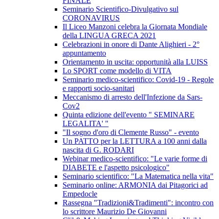
FINALE
Seminario Scientifico-Divulgativo sul
CORONAVIRUS
Il Liceo Manzoni celebra la Giornata Mondiale
della LINGUA GRECA 2021
Celebrazioni in onore di Dante Alighieri - 2°
appuntamento
Orientamento in uscita: opportunità alla LUISS
Lo SPORT come modello di VITA
Seminario medico-scientifico: Covid-19 - Regole
e rapporti socio-sanitari
Meccanismo di arresto dell'Infezione da Sars-
Cov2
Quinta edizione dell'evento " SEMINARE
LEGALITA' "
"Il sogno d'oro di Clemente Russo" - evento
Un PATTO per la LETTURA a 100 anni dalla
nascita di G. RODARI
Webinar medico-scientifico: "Le varie forme di
DIABETE e l'aspetto psicologico"
Seminario scientifico: "La Matematica nella vita"
Seminario online: ARMONIA dai Pitagorici ad
Empedocle
Rassegna "Tradizioni&Tradimenti": incontro con
lo scrittore Maurizio De Giovanni