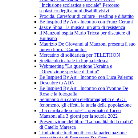
"Inclusione scolastica e sociale" Percorso
scolastico degli alunni disabili visivi
Procida. Carrefour di culture - reading e dibattito
Be Inspired By Art - Incontro con Franz Cerami
Jazz e Shoa - la musica: un atto di resistenza
il Manzoni ospita Mario Tricca per discutere di
Bullismo
Maurizio De Giovanni al Manzoni presenta il suo
nuovo libro: "Caminito"
Mercatino di solidarietà per TELETHON
Spettacolo teatrale in lingua tedesca
Webmeeting "La questione Ucraina e
l'Operazione speciale di Putin"
Be Inspired By Art - Incontro con Luca Palermo
Descubre tu ADN
Be Inspired By Art - Incontro con Yvonne De
Rosa e la fotografia
Seminario sui campi elettromagnetici e 5G: il
fenomeno, gli effetti, la tutela della popolazione
"La parola alle scuole" - premiato il Liceo
Manzoni alla 3 giorni per la scuola 2022
Presentazione del libro "La banalità della mafia"
di Catello Maresca
Tradizioni e tradimenti: con la partecipazione