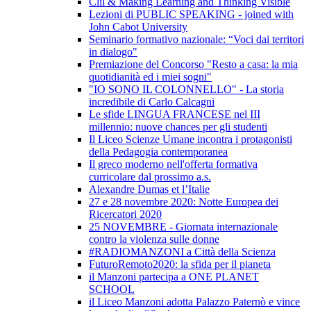
Clil & Making Learning and Thinking Visible
Lezioni di PUBLIC SPEAKING - joined with
John Cabot University
Seminario formativo nazionale: “Voci dai territori
in dialogo"
Premiazione del Concorso "Resto a casa: la mia
quotidianità ed i miei sogni"
"IO SONO IL COLONNELLO" - La storia
incredibile di Carlo Calcagni
Le sfide LINGUA FRANCESE nel III
millennio: nuove chances per gli studenti
Il Liceo Scienze Umane incontra i protagonisti
della Pedagogia contemporanea
Il greco moderno nell'offerta formativa
curricolare dal prossimo a.s.
Alexandre Dumas et l’Italie
27 e 28 novembre 2020: Notte Europea dei
Ricercatori 2020
25 NOVEMBRE - Giornata internazionale
contro la violenza sulle donne
#RADIOMANZONI a Città della Scienza
FuturoRemoto2020: la sfida per il pianeta
il Manzoni partecipa a ONE PLANET
SCHOOL
il Liceo Manzoni adotta Palazzo Paternò e vince