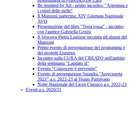
straordinaria di Francesco De Caro
Be inspired by Art - primo incontro: "Artemisia e
i colori delle stelle"
Il Manzoni partecipa: XIV Giornata Nazionale
AVO
Presentazione del libro "Terra rossa" - incontro
con l'autrice Gabriella Genisi
Il Vescovo Pietro Lagnese incontra gli alunni del
Manzoni
Primo evento di presentazione del programma e
dei progetti Erasmus
Incontro sulla CURA del CREATO nell'ambito
della settimana "Laudato sì"
Evento "Conoscere è prevenire"
Evento di presentazione Squadra "Juvecaserta
2021" a.s. 2022-23 al Teatro Parravano
Notte Nazionale del Liceo Classico a.s. 2022-23
Eventi a.s. 2020/21