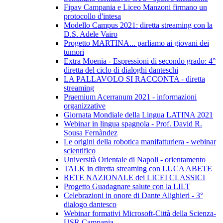
Fipav Campania e Liceo Manzoni firmano un
protocollo d'intesa
Modello Campus 2021: diretta streaming con la
D.S. Adele Vairo
Progetto MARTINA... parliamo ai giovani dei
tumori
Extra Moenia - Espressioni di secondo grado: 4°
diretta del ciclo di dialoghi danteschi
LA PALLAVOLO SI RACCONTA - diretta
streaming
Praemium Acerranum 2021 - informazioni
organizzative
Giornata Mondiale della Lingua LATINA 2021
Webinar in lingua spagnola - Prof. David R.
Sousa Fernàndez
Le origini della robotica manifatturiera - webinar
scientifico
Università Orientale di Napoli - orientamento
TALK in diretta streaming con LUCA ABETE
RETE NAZIONALE dei LICEI CLASSICI
Progetto Guadagnare salute con la LILT
Celebrazioni in onore di Dante Alighieri - 3°
dialogo dantesco
Webinar formativi Microsoft-Città della Scienza-
USR Campania