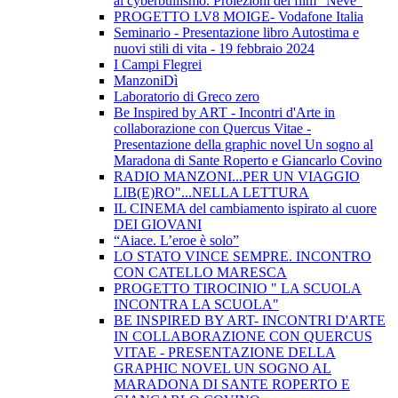
al cyberbullismo. Proiezioni del film "Neve"
PROGETTO LV8 MOIGE- Vodafone Italia
Seminario - Presentazione libro Autostima e
nuovi stili di vita - 19 febbraio 2024
I Campi Flegrei
ManzoniDì
Laboratorio di Greco zero
Be Inspired by ART - Incontri d'Arte in
collaborazione con Quercus Vitae -
Presentazione della graphic novel Un sogno al
Maradona di Sante Roperto e Giancarlo Covino
RADIO MANZONI...PER UN VIAGGIO
LIB(E)RO"...NELLA LETTURA
IL CINEMA del cambiamento ispirato al cuore
DEI GIOVANI
“Aiace. L’eroe è solo”
LO STATO VINCE SEMPRE. INCONTRO
CON CATELLO MARESCA
PROGETTO TIROCINIO " LA SCUOLA
INCONTRA LA SCUOLA"
BE INSPIRED BY ART- INCONTRI D'ARTE
IN COLLABORAZIONE CON QUERCUS
VITAE - PRESENTAZIONE DELLA
GRAPHIC NOVEL UN SOGNO AL
MARADONA DI SANTE ROPERTO E