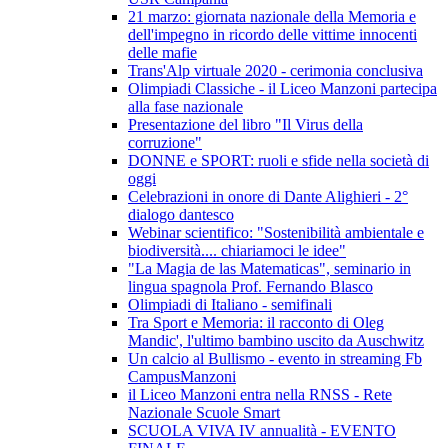
21 marzo: giornata nazionale della Memoria e
dell'impegno in ricordo delle vittime innocenti
delle mafie
Trans'Alp virtuale 2020 - cerimonia conclusiva
Olimpiadi Classiche - il Liceo Manzoni partecipa
alla fase nazionale
Presentazione del libro "Il Virus della
corruzione"
DONNE e SPORT: ruoli e sfide nella società di
oggi
Celebrazioni in onore di Dante Alighieri - 2°
dialogo dantesco
Webinar scientifico: "Sostenibilità ambientale e
biodiversità.... chiariamoci le idee"
"La Magia de las Matematicas", seminario in
lingua spagnola Prof. Fernando Blasco
Olimpiadi di Italiano - semifinali
Tra Sport e Memoria: il racconto di Oleg
Mandic', l'ultimo bambino uscito da Auschwitz
Un calcio al Bullismo - evento in streaming Fb
CampusManzoni
il Liceo Manzoni entra nella RNSS - Rete
Nazionale Scuole Smart
SCUOLA VIVA IV annualità - EVENTO