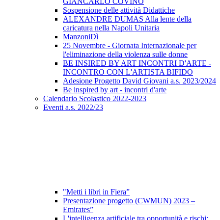
GIANCARLO COVINO
Sospensione delle attività Didattiche
ALEXANDRE DUMAS Alla lente della
caricatura nella Napoli Unitaria
ManzoniDì
25 Novembre - Giornata Internazionale per
l'eliminazione della violenza sulle donne
BE INSIRED BY ART INCONTRI D'ARTE -
INCONTRO CON L'ARTISTA BIFIDO
Adesione Progetto David Giovani a.s. 2023/2024
Be inspired by art - incontri d'arte
Calendario Scolastico 2022-2023
Eventi a.s. 2022/23
"Metti i libri in Fiera”
Presentazione progetto (CWMUN) 2023 –
Emirates”
L'intelligenza artificiale tra opportunità e rischi: