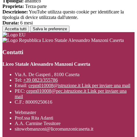
Tipologia:
analitico
Proprieta:
Terza-parte
Descrizione:
YouTube utilizza questo cookie per identificare la
tipologia di device utilizzata dall'utente.
Durata:
6 mesi
Accetta tutti
Salva le preferenze
Liceo Statale Alessandro Manzoni Caserta
Contatti
Liceo Statale Alessandro Manzoni Caserta
Via A. De Gasperi , 8100 Caserta
Tel:
+39 0823/355786
Email:
cepm010008@istruzione.it
Link per inviare una mail
PEC:
cepm010008@pec.istruzione.it
Link per inviare una
mail
C.F.: 80009250616
Webmaster
Prof.ssa Rita Adanti
A.A. Carmine Tessitore
sitowebmanzoni@liceomanzonicaserta.it