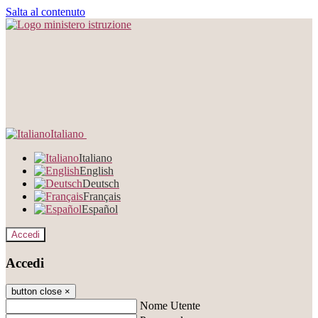
Salta al contenuto
Italiano
Italiano
English
Deutsch
Français
Español
Accedi
Accedi
button close
×
Nome Utente