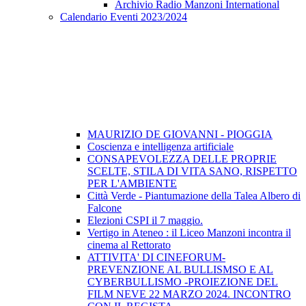
Archivio Radio Manzoni International
Calendario Eventi 2023/2024
MAURIZIO DE GIOVANNI - PIOGGIA
Coscienza e intelligenza artificiale
CONSAPEVOLEZZA DELLE PROPRIE
SCELTE, STILA DI VITA SANO, RISPETTO
PER L'AMBIENTE
Città Verde - Piantumazione della Talea Albero di
Falcone
Elezioni CSPI il 7 maggio.
Vertigo in Ateneo : il Liceo Manzoni incontra il
cinema al Rettorato
ATTIVITA' DI CINEFORUM-
PREVENZIONE AL BULLISMSO E AL
CYBERBULLISMO -PROIEZIONE DEL
FILM NEVE 22 MARZO 2024. INCONTRO