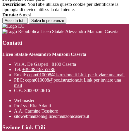
Descrizione:
YouTube utilizza questo cookie per identificare la
tipologia di device utilizzata dall'utente.
Durata:
6 mesi
Accetta tutti
Salva le preferenze
Liceo Statale Alessandro Manzoni Caserta
Contatti
Liceo Statale Alessandro Manzoni Caserta
Via A. De Gasperi , 8100 Caserta
Tel:
+39 0823/355786
Email:
cepm010008@istruzione.it
Link per inviare una mail
PEC:
cepm010008@pec.istruzione.it
Link per inviare una
mail
C.F.: 80009250616
Webmaster
Prof.ssa Rita Adanti
A.A. Carmine Tessitore
sitowebmanzoni@liceomanzonicaserta.it
Sezione Link Utili