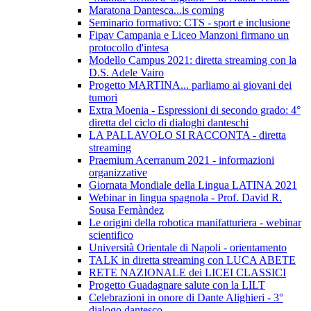
Maratona Dantesca...is coming
Seminario formativo: CTS - sport e inclusione
Fipav Campania e Liceo Manzoni firmano un
protocollo d'intesa
Modello Campus 2021: diretta streaming con la
D.S. Adele Vairo
Progetto MARTINA... parliamo ai giovani dei
tumori
Extra Moenia - Espressioni di secondo grado: 4°
diretta del ciclo di dialoghi danteschi
LA PALLAVOLO SI RACCONTA - diretta
streaming
Praemium Acerranum 2021 - informazioni
organizzative
Giornata Mondiale della Lingua LATINA 2021
Webinar in lingua spagnola - Prof. David R.
Sousa Fernàndez
Le origini della robotica manifatturiera - webinar
scientifico
Università Orientale di Napoli - orientamento
TALK in diretta streaming con LUCA ABETE
RETE NAZIONALE dei LICEI CLASSICI
Progetto Guadagnare salute con la LILT
Celebrazioni in onore di Dante Alighieri - 3°
dialogo dantesco