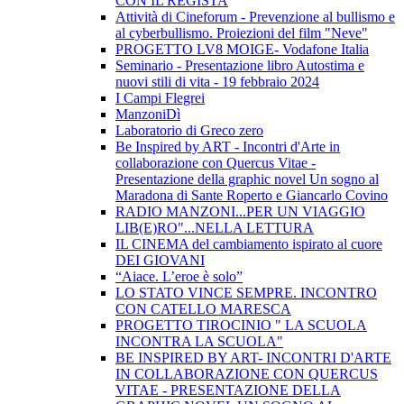
CON IL REGISTA
Attività di Cineforum - Prevenzione al bullismo e
al cyberbullismo. Proiezioni del film "Neve"
PROGETTO LV8 MOIGE- Vodafone Italia
Seminario - Presentazione libro Autostima e
nuovi stili di vita - 19 febbraio 2024
I Campi Flegrei
ManzoniDì
Laboratorio di Greco zero
Be Inspired by ART - Incontri d'Arte in
collaborazione con Quercus Vitae -
Presentazione della graphic novel Un sogno al
Maradona di Sante Roperto e Giancarlo Covino
RADIO MANZONI...PER UN VIAGGIO
LIB(E)RO"...NELLA LETTURA
IL CINEMA del cambiamento ispirato al cuore
DEI GIOVANI
“Aiace. L’eroe è solo”
LO STATO VINCE SEMPRE. INCONTRO
CON CATELLO MARESCA
PROGETTO TIROCINIO " LA SCUOLA
INCONTRA LA SCUOLA"
BE INSPIRED BY ART- INCONTRI D'ARTE
IN COLLABORAZIONE CON QUERCUS
VITAE - PRESENTAZIONE DELLA