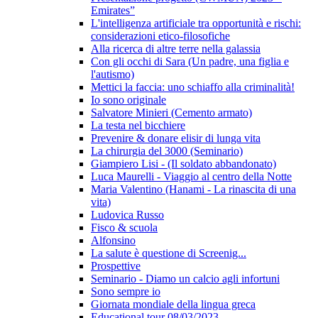
Emirates”
L'intelligenza artificiale tra opportunità e rischi:
considerazioni etico-filosofiche
Alla ricerca di altre terre nella galassia
Con gli occhi di Sara (Un padre, una figlia e
l'autismo)
Mettici la faccia: uno schiaffo alla criminalità!
Io sono originale
Salvatore Minieri (Cemento armato)
La testa nel bicchiere
Prevenire & donare elisir di lunga vita
La chirurgia del 3000 (Seminario)
Giampiero Lisi - (Il soldato abbandonato)
Luca Maurelli - Viaggio al centro della Notte
Maria Valentino (Hanami - La rinascita di una
vita)
Ludovica Russo
Fisco & scuola
Alfonsino
La salute è questione di Screenig...
Prospettive
Seminario - Diamo un calcio agli infortuni
Sono sempre io
Giornata mondiale della lingua greca
Educational tour 08/03/2023