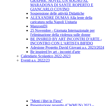
GRAPHIC NOVEL UN SOGNO AL
MARADONA DI SANTE ROPERTO E
GIANCARLO COVINO
Sospensione delle attività Didattiche
ALEXANDRE DUMAS Alla lente della
caricatura nella Napoli Unitaria
ManzoniDì
25 Novembre - Giornata Internazionale per
l'eliminazione della violenza sulle donne
BE INSIRED BY ART INCONTRI D'ARTE -
INCONTRO CON L'ARTISTA BIFIDO
Adesione Progetto David Giovani a.s. 2023/2024
Be inspired by art - incontri d'arte
Calendario Scolastico 2022-2023
Eventi a.s. 2022/23
"Metti i libri in Fiera”
Presentazione progetto (CWMUN) 2023 –