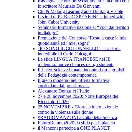
Rassegna "Tradizioni&Tradimenti": incontro con
lo scrittore Maurizio De Giovanni
Clil & Making Learning and Thinking Visible
Lezioni di PUBLIC SPEAKING - joined with
John Cabot University
Seminario formativo nazionale: “Voci dai territori
in dialogo"
Premiazione del Concorso "Resto a casa: la mia
quotidianità ed i miei sogni"
"IO SONO IL COLONNELLO" - La storia
incredibile di Carlo Calcagni
Le sfide LINGUA FRANCESE nel III
millennio: nuove chances per gli studenti
Il Liceo Scienze Umane incontra i protagonisti
della Pedagogia contemporanea
Il greco moderno nell'offerta formativa
curricolare dal prossimo a.s.
Alexandre Dumas et l’Italie
27 e 28 novembre 2020: Notte Europea dei
Ricercatori 2020
25 NOVEMBRE - Giornata internazionale
contro la violenza sulle donne
#RADIOMANZONI a Città della Scienza
FuturoRemoto2020: la sfida per il pianeta
il Manzoni partecipa a ONE PLANET