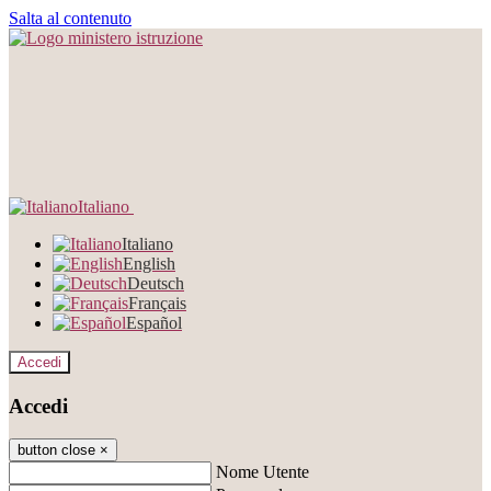
Salta al contenuto
Italiano
Italiano
English
Deutsch
Français
Español
Accedi
Accedi
button close
×
Nome Utente