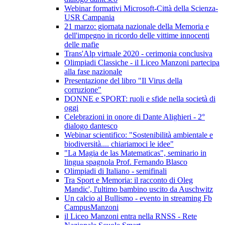
Webinar formativi Microsoft-Città della Scienza-
USR Campania
21 marzo: giornata nazionale della Memoria e
dell'impegno in ricordo delle vittime innocenti
delle mafie
Trans'Alp virtuale 2020 - cerimonia conclusiva
Olimpiadi Classiche - il Liceo Manzoni partecipa
alla fase nazionale
Presentazione del libro "Il Virus della
corruzione"
DONNE e SPORT: ruoli e sfide nella società di
oggi
Celebrazioni in onore di Dante Alighieri - 2°
dialogo dantesco
Webinar scientifico: "Sostenibilità ambientale e
biodiversità.... chiariamoci le idee"
"La Magia de las Matematicas", seminario in
lingua spagnola Prof. Fernando Blasco
Olimpiadi di Italiano - semifinali
Tra Sport e Memoria: il racconto di Oleg
Mandic', l'ultimo bambino uscito da Auschwitz
Un calcio al Bullismo - evento in streaming Fb
CampusManzoni
il Liceo Manzoni entra nella RNSS - Rete