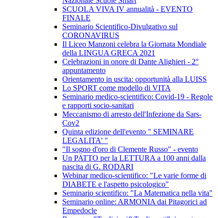
Nazionale Scuole Smart
SCUOLA VIVA IV annualità - EVENTO
FINALE
Seminario Scientifico-Divulgativo sul
CORONAVIRUS
Il Liceo Manzoni celebra la Giornata Mondiale
della LINGUA GRECA 2021
Celebrazioni in onore di Dante Alighieri - 2°
appuntamento
Orientamento in uscita: opportunità alla LUISS
Lo SPORT come modello di VITA
Seminario medico-scientifico: Covid-19 - Regole
e rapporti socio-sanitari
Meccanismo di arresto dell'Infezione da Sars-
Cov2
Quinta edizione dell'evento " SEMINARE
LEGALITA' "
"Il sogno d'oro di Clemente Russo" - evento
Un PATTO per la LETTURA a 100 anni dalla
nascita di G. RODARI
Webinar medico-scientifico: "Le varie forme di
DIABETE e l'aspetto psicologico"
Seminario scientifico: "La Matematica nella vita"
Seminario online: ARMONIA dai Pitagorici ad
Empedocle