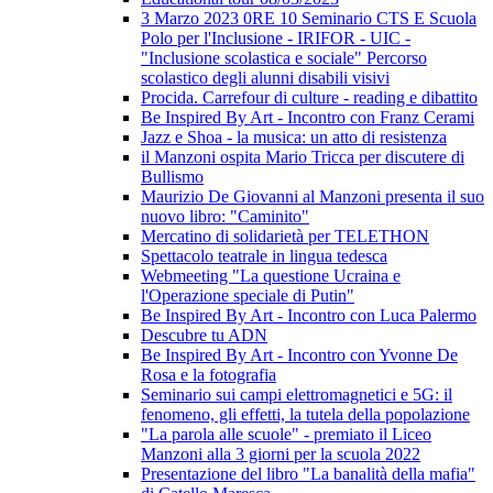
3 Marzo 2023 0RE 10 Seminario CTS E Scuola
Polo per l'Inclusione - IRIFOR - UIC -
"Inclusione scolastica e sociale" Percorso
scolastico degli alunni disabili visivi
Procida. Carrefour di culture - reading e dibattito
Be Inspired By Art - Incontro con Franz Cerami
Jazz e Shoa - la musica: un atto di resistenza
il Manzoni ospita Mario Tricca per discutere di
Bullismo
Maurizio De Giovanni al Manzoni presenta il suo
nuovo libro: "Caminito"
Mercatino di solidarietà per TELETHON
Spettacolo teatrale in lingua tedesca
Webmeeting "La questione Ucraina e
l'Operazione speciale di Putin"
Be Inspired By Art - Incontro con Luca Palermo
Descubre tu ADN
Be Inspired By Art - Incontro con Yvonne De
Rosa e la fotografia
Seminario sui campi elettromagnetici e 5G: il
fenomeno, gli effetti, la tutela della popolazione
"La parola alle scuole" - premiato il Liceo
Manzoni alla 3 giorni per la scuola 2022
Presentazione del libro "La banalità della mafia"