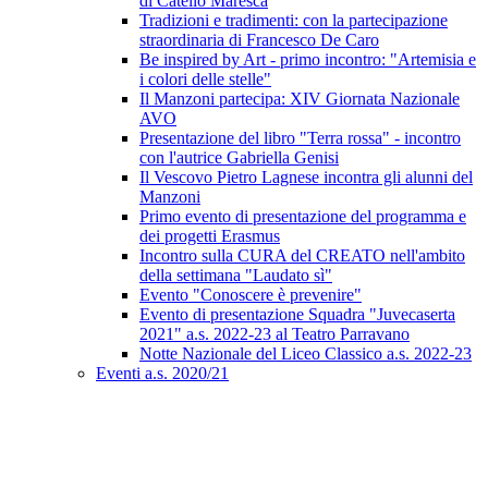
di Catello Maresca
Tradizioni e tradimenti: con la partecipazione
straordinaria di Francesco De Caro
Be inspired by Art - primo incontro: "Artemisia e
i colori delle stelle"
Il Manzoni partecipa: XIV Giornata Nazionale
AVO
Presentazione del libro "Terra rossa" - incontro
con l'autrice Gabriella Genisi
Il Vescovo Pietro Lagnese incontra gli alunni del
Manzoni
Primo evento di presentazione del programma e
dei progetti Erasmus
Incontro sulla CURA del CREATO nell'ambito
della settimana "Laudato sì"
Evento "Conoscere è prevenire"
Evento di presentazione Squadra "Juvecaserta
2021" a.s. 2022-23 al Teatro Parravano
Notte Nazionale del Liceo Classico a.s. 2022-23
Eventi a.s. 2020/21