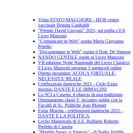
Visita STATO MAGGIORE - HUB centro
vaccinale Brigata Garibaldi
"Premio David Giovani" 2021, sul podio c'è il
Liceo Manzoni
"Comunicare in Web" ospita Maria Giovanna
Petrillo
"Documentare in Web" ospita il Dott. De Simone
NANDO GENTILE ospite al Liceo Manzoni
VII edizione Notte Nazionale del Liceo Classico:
il Liceo Manzoni presenta 3 spettacoli online
Diretta streaming: ACQUA VIRTUALE-
NECESSITA' REALE
Celebrazioni dantesche 2021 - Ciclo Extra
moenia: DANTE E LE IMMAGINI
Lo SCI a Caserta: il rilancio di una tradizione
Orientamento classi V: incontro online con la
Facoltà di Sc. Politiche Jean Monnet
Extra Moenia - celebrazioni dantesche 2021 -
DANTE E LA POLITICA
Lectio Magistralis di S.E. Raffaele Ruberto
Prefetto di Caserta
"Matilde Serao: a' Signora" - di Nadia Verdile