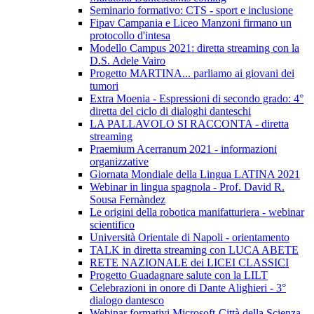
Seminario formativo: CTS - sport e inclusione
Fipav Campania e Liceo Manzoni firmano un
protocollo d'intesa
Modello Campus 2021: diretta streaming con la
D.S. Adele Vairo
Progetto MARTINA... parliamo ai giovani dei
tumori
Extra Moenia - Espressioni di secondo grado: 4°
diretta del ciclo di dialoghi danteschi
LA PALLAVOLO SI RACCONTA - diretta
streaming
Praemium Acerranum 2021 - informazioni
organizzative
Giornata Mondiale della Lingua LATINA 2021
Webinar in lingua spagnola - Prof. David R.
Sousa Fernàndez
Le origini della robotica manifatturiera - webinar
scientifico
Università Orientale di Napoli - orientamento
TALK in diretta streaming con LUCA ABETE
RETE NAZIONALE dei LICEI CLASSICI
Progetto Guadagnare salute con la LILT
Celebrazioni in onore di Dante Alighieri - 3°
dialogo dantesco
Webinar formativi Microsoft-Città della Scienza-