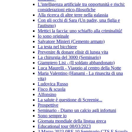
L'intelligenza artificiale tra opportunità e rischi:
considerazioni etico-filosofiche
Alla ricerca di altre terre nella galassia
Con gli occhi di Sara (Un padre, una figlia e
l'autismo)
Mettici la faccia: uno schiaffo alla criminalità!
Io sono originale
Salvatore Minieri (Cemento armato)
La testa nel bicchiere
Prevenire & donare elisir di lunga vita
La chirurgia del 3000 (Seminario)
Giampiero Lisi - (Il soldato abbandonato)
Luca Maurelli - Viaggio al centro della Notte
Maria Valentino (Hanami - La rinascita di una
vita)
Ludovica Russo
Fisco & scuola
Alfonsino
La salute è questione di Screenig...
Prospettive
Seminario - Diamo un calcio agli infortuni
Sono sempre io
Giornata mondiale della lingua greca
Educational tour 08/03/2023
3 Marzo 2023 0RE 10 Seminario CTS E Scuola