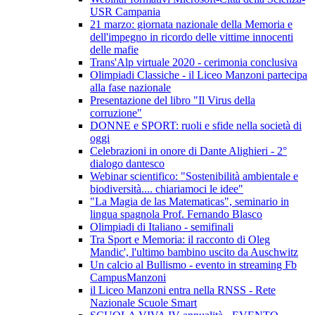
USR Campania
21 marzo: giornata nazionale della Memoria e
dell'impegno in ricordo delle vittime innocenti
delle mafie
Trans'Alp virtuale 2020 - cerimonia conclusiva
Olimpiadi Classiche - il Liceo Manzoni partecipa
alla fase nazionale
Presentazione del libro "Il Virus della
corruzione"
DONNE e SPORT: ruoli e sfide nella società di
oggi
Celebrazioni in onore di Dante Alighieri - 2°
dialogo dantesco
Webinar scientifico: "Sostenibilità ambientale e
biodiversità.... chiariamoci le idee"
"La Magia de las Matematicas", seminario in
lingua spagnola Prof. Fernando Blasco
Olimpiadi di Italiano - semifinali
Tra Sport e Memoria: il racconto di Oleg
Mandic', l'ultimo bambino uscito da Auschwitz
Un calcio al Bullismo - evento in streaming Fb
CampusManzoni
il Liceo Manzoni entra nella RNSS - Rete
Nazionale Scuole Smart