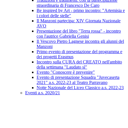
Tradizioni e tradimenti: con la partecipazione
straordinaria di Francesco De Caro
Be inspired by Art - primo incontro: "Artemisia e
i colori delle stelle"
Il Manzoni partecipa: XIV Giornata Nazionale
AVO
Presentazione del libro "Terra rossa" - incontro
con l'autrice Gabriella Genisi
Il Vescovo Pietro Lagnese incontra gli alunni del
Manzoni
Primo evento di presentazione del programma e
dei progetti Erasmus
Incontro sulla CURA del CREATO nell'ambito
della settimana "Laudato sì"
Evento "Conoscere è prevenire"
Evento di presentazione Squadra "Juvecaserta
2021" a.s. 2022-23 al Teatro Parravano
Notte Nazionale del Liceo Classico a.s. 2022-23
Eventi a.s. 2020/21