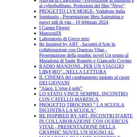
Attività di Cineforum - Prevenzione al bullismo e
al cyberbullismo. Proiezioni del film "Neve"
PROGETTO LV8 MOIGE- Vodafone Italia
Seminario - Presentazione libro Autostima e
nuovi stili di vita - 19 febbraio 2024
I Campi Flegrei
ManzoniDì
Laboratorio di Greco zero
Be Inspired by ART - Incontri d'Arte in
collaborazione con Quercus Vitae -
Presentazione della graphic novel Un sogno al
Maradona di Sante Roperto e Giancarlo Covino
RADIO MANZONI...PER UN VIAGGIO
LIB(E)RO"...NELLA LETTURA
IL CINEMA del cambiamento ispirato al cuore
DEI GIOVANI
“Aiace. L’eroe è solo”
LO STATO VINCE SEMPRE. INCONTRO
CON CATELLO MARESCA
PROGETTO TIROCINIO " LA SCUOLA
INCONTRA LA SCUOLA"
BE INSPIRED BY ART- INCONTRI D'ARTE
IN COLLABORAZIONE CON QUERCUS
VITAE - PRESENTAZIONE DELLA
GRAPHIC NOVEL UN SOGNO AL