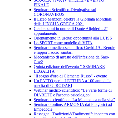
SCUOLA VIVA IV annualità - EVENTO
FINALE
Seminario Scientifico-Divulgativo sul
CORONAVIRUS
Il Liceo Manzoni celebra la Giornata Mondiale
della LINGUA GRECA 2021
Celebrazioni in onore di Dante Alighieri - 2°
appuntamento
Orientamento in uscita: opportunità alla LUISS
Lo SPORT come modello di VITA
Seminario medico-scientifico: Covid-19 - Regole
e rapporti socio-sanitari
Meccanismo di arresto dell'Infezione da Sars-
Cov2
Quinta edizione dell'evento " SEMINARE
LEGALITA' "
"Il sogno d'oro di Clemente Russo" - evento
Un PATTO per la LETTURA a 100 anni dalla
nascita di G. RODARI
Webinar medico-scientifico: "Le varie forme di
DIABETE e l'aspetto psicologico"
Seminario scientifico: "La Matematica nella vita"
Seminario online: ARMONIA dai Pitagorici ad
Empedocle
Rassegna "Tradizioni&Tradimenti": incontro con