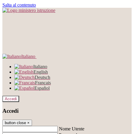
Salta al contenuto
Italiano
Italiano
English
Deutsch
Français
Español
Accedi
Accedi
button close
×
Nome Utente