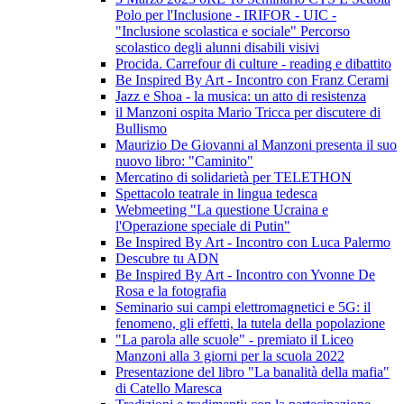
Polo per l'Inclusione - IRIFOR - UIC -
"Inclusione scolastica e sociale" Percorso
scolastico degli alunni disabili visivi
Procida. Carrefour di culture - reading e dibattito
Be Inspired By Art - Incontro con Franz Cerami
Jazz e Shoa - la musica: un atto di resistenza
il Manzoni ospita Mario Tricca per discutere di
Bullismo
Maurizio De Giovanni al Manzoni presenta il suo
nuovo libro: "Caminito"
Mercatino di solidarietà per TELETHON
Spettacolo teatrale in lingua tedesca
Webmeeting "La questione Ucraina e
l'Operazione speciale di Putin"
Be Inspired By Art - Incontro con Luca Palermo
Descubre tu ADN
Be Inspired By Art - Incontro con Yvonne De
Rosa e la fotografia
Seminario sui campi elettromagnetici e 5G: il
fenomeno, gli effetti, la tutela della popolazione
"La parola alle scuole" - premiato il Liceo
Manzoni alla 3 giorni per la scuola 2022
Presentazione del libro "La banalità della mafia"
di Catello Maresca