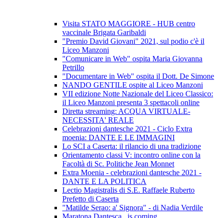
Visita STATO MAGGIORE - HUB centro
vaccinale Brigata Garibaldi
"Premio David Giovani" 2021, sul podio c'è il
Liceo Manzoni
"Comunicare in Web" ospita Maria Giovanna
Petrillo
"Documentare in Web" ospita il Dott. De Simone
NANDO GENTILE ospite al Liceo Manzoni
VII edizione Notte Nazionale del Liceo Classico:
il Liceo Manzoni presenta 3 spettacoli online
Diretta streaming: ACQUA VIRTUALE-
NECESSITA' REALE
Celebrazioni dantesche 2021 - Ciclo Extra
moenia: DANTE E LE IMMAGINI
Lo SCI a Caserta: il rilancio di una tradizione
Orientamento classi V: incontro online con la
Facoltà di Sc. Politiche Jean Monnet
Extra Moenia - celebrazioni dantesche 2021 -
DANTE E LA POLITICA
Lectio Magistralis di S.E. Raffaele Ruberto
Prefetto di Caserta
"Matilde Serao: a' Signora" - di Nadia Verdile
Maratona Dantesca...is coming