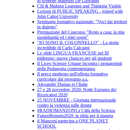
lo scrittore Maurizio De Giovanni
Clil & Making Learning and Thinking Visible
Lezioni di PUBLIC SPEAKING - joined with
John Cabot University
Seminario formativo nazionale: “Voci dai territori
in dialogo"
Premiazione del Concorso "Resto a casa: la mia
quotidianità ed i miei sogni"
"IO SONO IL COLONNELLO" - La storia
incredibile di Carlo Calcagni
Le sfide LINGUA FRANCESE nel III
millennio: nuove chances per gli studenti
Il Liceo Scienze Umane incontra i protagonisti
della Pedagogia contemporanea
Il greco moderno nell'offerta formativa
curricolare dal prossimo a.s.
Alexandre Dumas et l’Italie
27 e 28 novembre 2020: Notte Europea dei
Ricercatori 2020
25 NOVEMBRE - Giornata internazionale
contro la violenza sulle donne
#RADIOMANZONI a Città della Scienza
FuturoRemoto2020: la sfida per il pianeta
il Manzoni partecipa a ONE PLANET
SCHOOL