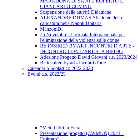
MARADONA DI SANTE ROPERTO E
GIANCARLO COVINO
Sospensione delle attività Didattiche
ALEXANDRE DUMAS Alla lente della
caricatura nella Napoli Unitaria
ManzoniDì
25 Novembre - Giornata Internazionale per
l'eliminazione della violenza sulle donne
BE INSIRED BY ART INCONTRI D'ARTE -
INCONTRO CON L'ARTISTA BIFIDO
Adesione Progetto David Giovani a.s. 2023/2024
Be inspired by art - incontri d'arte
Calendario Scolastico 2022-2023
Eventi a.s. 2022/23
"Metti i libri in Fiera”
Presentazione progetto (CWMUN) 2023 –
Emirates”