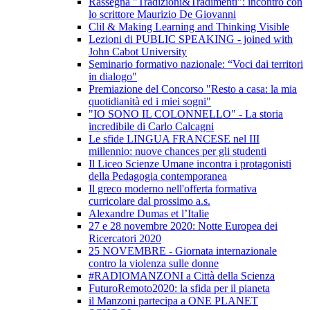
Rassegna "Tradizioni&Tradimenti": incontro con
lo scrittore Maurizio De Giovanni
Clil & Making Learning and Thinking Visible
Lezioni di PUBLIC SPEAKING - joined with
John Cabot University
Seminario formativo nazionale: “Voci dai territori
in dialogo"
Premiazione del Concorso "Resto a casa: la mia
quotidianità ed i miei sogni"
"IO SONO IL COLONNELLO" - La storia
incredibile di Carlo Calcagni
Le sfide LINGUA FRANCESE nel III
millennio: nuove chances per gli studenti
Il Liceo Scienze Umane incontra i protagonisti
della Pedagogia contemporanea
Il greco moderno nell'offerta formativa
curricolare dal prossimo a.s.
Alexandre Dumas et l’Italie
27 e 28 novembre 2020: Notte Europea dei
Ricercatori 2020
25 NOVEMBRE - Giornata internazionale
contro la violenza sulle donne
#RADIOMANZONI a Città della Scienza
FuturoRemoto2020: la sfida per il pianeta
il Manzoni partecipa a ONE PLANET