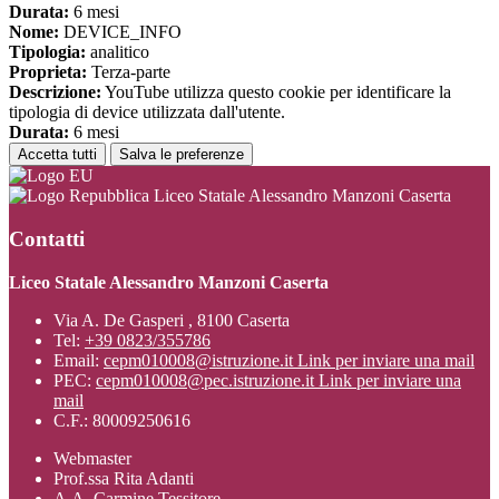
Durata:
6 mesi
Nome:
DEVICE_INFO
Tipologia:
analitico
Proprieta:
Terza-parte
Descrizione:
YouTube utilizza questo cookie per identificare la
tipologia di device utilizzata dall'utente.
Durata:
6 mesi
Accetta tutti
Salva le preferenze
Liceo Statale Alessandro Manzoni Caserta
Contatti
Liceo Statale Alessandro Manzoni Caserta
Via A. De Gasperi , 8100 Caserta
Tel:
+39 0823/355786
Email:
cepm010008@istruzione.it
Link per inviare una mail
PEC:
cepm010008@pec.istruzione.it
Link per inviare una
mail
C.F.: 80009250616
Webmaster
Prof.ssa Rita Adanti
A.A. Carmine Tessitore