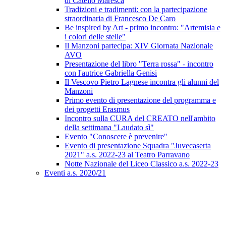
di Catello Maresca
Tradizioni e tradimenti: con la partecipazione
straordinaria di Francesco De Caro
Be inspired by Art - primo incontro: "Artemisia e
i colori delle stelle"
Il Manzoni partecipa: XIV Giornata Nazionale
AVO
Presentazione del libro "Terra rossa" - incontro
con l'autrice Gabriella Genisi
Il Vescovo Pietro Lagnese incontra gli alunni del
Manzoni
Primo evento di presentazione del programma e
dei progetti Erasmus
Incontro sulla CURA del CREATO nell'ambito
della settimana "Laudato sì"
Evento "Conoscere è prevenire"
Evento di presentazione Squadra "Juvecaserta
2021" a.s. 2022-23 al Teatro Parravano
Notte Nazionale del Liceo Classico a.s. 2022-23
Eventi a.s. 2020/21