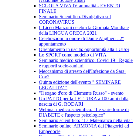
Nazionale Scuole Smart
SCUOLA VIVA IV annualità - EVENTO
FINALE
Seminario Scientifico-Divulgativo sul
CORONAVIRUS
Il Liceo Manzoni celebra la Giornata Mondiale
della LINGUA GRECA 2021
Celebrazioni in onore di Dante Alighieri - 2°
appuntamento
Orientamento in uscita: opportunità alla LUISS
Lo SPORT come modello di VITA
Seminario medico-scientifico: Covid-19 - Regole
e rapporti socio-sanitari
Meccanismo di arresto dell'Infezione da Sars-
Cov2
Quinta edizione dell'evento " SEMINARE
LEGALITA' "
"Il sogno d'oro di Clemente Russo" - evento
Un PATTO per la LETTURA a 100 anni dalla
nascita di G. RODARI
Webinar medico-scientifico: "Le varie forme di
DIABETE e l'aspetto psicologico"
Seminario scientifico: "La Matematica nella vita"
Seminario online: ARMONIA dai Pitagorici ad
Empedocle