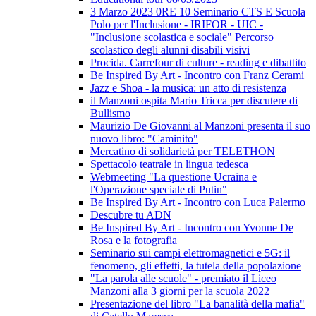
3 Marzo 2023 0RE 10 Seminario CTS E Scuola
Polo per l'Inclusione - IRIFOR - UIC -
"Inclusione scolastica e sociale" Percorso
scolastico degli alunni disabili visivi
Procida. Carrefour di culture - reading e dibattito
Be Inspired By Art - Incontro con Franz Cerami
Jazz e Shoa - la musica: un atto di resistenza
il Manzoni ospita Mario Tricca per discutere di
Bullismo
Maurizio De Giovanni al Manzoni presenta il suo
nuovo libro: "Caminito"
Mercatino di solidarietà per TELETHON
Spettacolo teatrale in lingua tedesca
Webmeeting "La questione Ucraina e
l'Operazione speciale di Putin"
Be Inspired By Art - Incontro con Luca Palermo
Descubre tu ADN
Be Inspired By Art - Incontro con Yvonne De
Rosa e la fotografia
Seminario sui campi elettromagnetici e 5G: il
fenomeno, gli effetti, la tutela della popolazione
"La parola alle scuole" - premiato il Liceo
Manzoni alla 3 giorni per la scuola 2022
Presentazione del libro "La banalità della mafia"