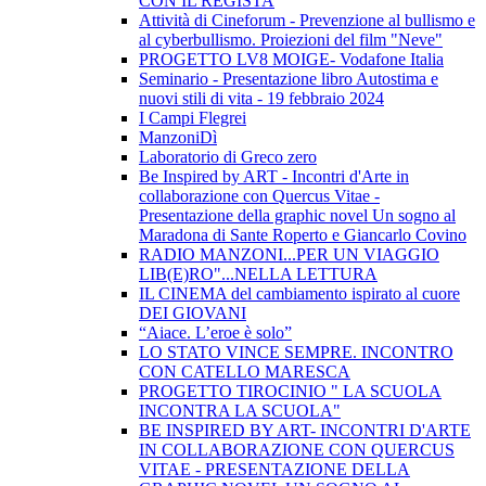
CON IL REGISTA
Attività di Cineforum - Prevenzione al bullismo e
al cyberbullismo. Proiezioni del film "Neve"
PROGETTO LV8 MOIGE- Vodafone Italia
Seminario - Presentazione libro Autostima e
nuovi stili di vita - 19 febbraio 2024
I Campi Flegrei
ManzoniDì
Laboratorio di Greco zero
Be Inspired by ART - Incontri d'Arte in
collaborazione con Quercus Vitae -
Presentazione della graphic novel Un sogno al
Maradona di Sante Roperto e Giancarlo Covino
RADIO MANZONI...PER UN VIAGGIO
LIB(E)RO"...NELLA LETTURA
IL CINEMA del cambiamento ispirato al cuore
DEI GIOVANI
“Aiace. L’eroe è solo”
LO STATO VINCE SEMPRE. INCONTRO
CON CATELLO MARESCA
PROGETTO TIROCINIO " LA SCUOLA
INCONTRA LA SCUOLA"
BE INSPIRED BY ART- INCONTRI D'ARTE
IN COLLABORAZIONE CON QUERCUS
VITAE - PRESENTAZIONE DELLA