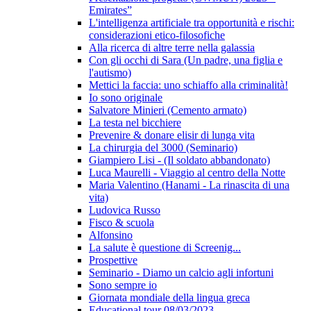
Emirates”
L'intelligenza artificiale tra opportunità e rischi:
considerazioni etico-filosofiche
Alla ricerca di altre terre nella galassia
Con gli occhi di Sara (Un padre, una figlia e
l'autismo)
Mettici la faccia: uno schiaffo alla criminalità!
Io sono originale
Salvatore Minieri (Cemento armato)
La testa nel bicchiere
Prevenire & donare elisir di lunga vita
La chirurgia del 3000 (Seminario)
Giampiero Lisi - (Il soldato abbandonato)
Luca Maurelli - Viaggio al centro della Notte
Maria Valentino (Hanami - La rinascita di una
vita)
Ludovica Russo
Fisco & scuola
Alfonsino
La salute è questione di Screenig...
Prospettive
Seminario - Diamo un calcio agli infortuni
Sono sempre io
Giornata mondiale della lingua greca
Educational tour 08/03/2023