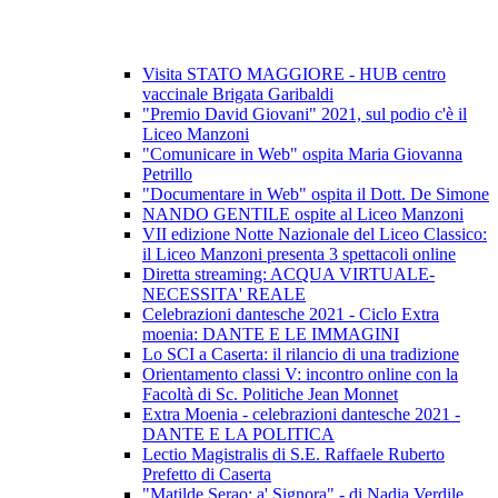
Visita STATO MAGGIORE - HUB centro
vaccinale Brigata Garibaldi
"Premio David Giovani" 2021, sul podio c'è il
Liceo Manzoni
"Comunicare in Web" ospita Maria Giovanna
Petrillo
"Documentare in Web" ospita il Dott. De Simone
NANDO GENTILE ospite al Liceo Manzoni
VII edizione Notte Nazionale del Liceo Classico:
il Liceo Manzoni presenta 3 spettacoli online
Diretta streaming: ACQUA VIRTUALE-
NECESSITA' REALE
Celebrazioni dantesche 2021 - Ciclo Extra
moenia: DANTE E LE IMMAGINI
Lo SCI a Caserta: il rilancio di una tradizione
Orientamento classi V: incontro online con la
Facoltà di Sc. Politiche Jean Monnet
Extra Moenia - celebrazioni dantesche 2021 -
DANTE E LA POLITICA
Lectio Magistralis di S.E. Raffaele Ruberto
Prefetto di Caserta
"Matilde Serao: a' Signora" - di Nadia Verdile