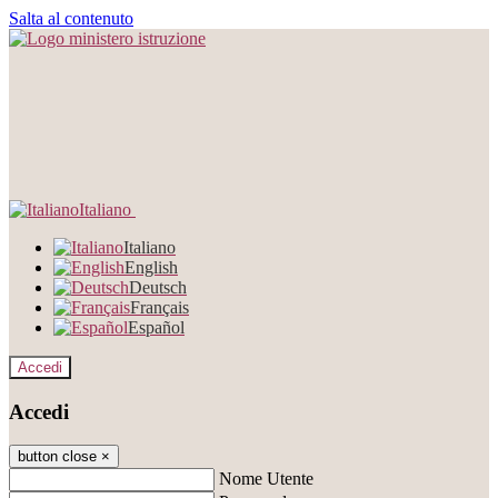
Salta al contenuto
Italiano
Italiano
English
Deutsch
Français
Español
Accedi
Accedi
button close
×
Nome Utente