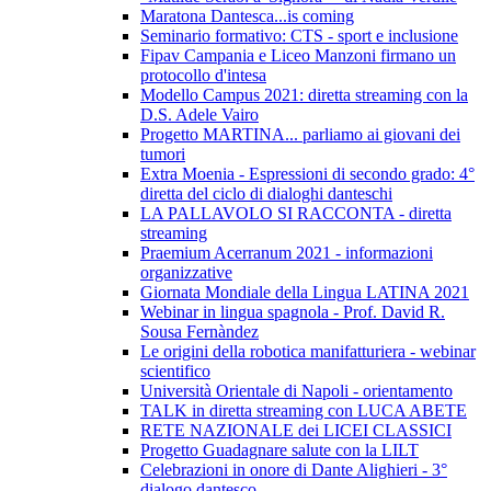
Maratona Dantesca...is coming
Seminario formativo: CTS - sport e inclusione
Fipav Campania e Liceo Manzoni firmano un
protocollo d'intesa
Modello Campus 2021: diretta streaming con la
D.S. Adele Vairo
Progetto MARTINA... parliamo ai giovani dei
tumori
Extra Moenia - Espressioni di secondo grado: 4°
diretta del ciclo di dialoghi danteschi
LA PALLAVOLO SI RACCONTA - diretta
streaming
Praemium Acerranum 2021 - informazioni
organizzative
Giornata Mondiale della Lingua LATINA 2021
Webinar in lingua spagnola - Prof. David R.
Sousa Fernàndez
Le origini della robotica manifatturiera - webinar
scientifico
Università Orientale di Napoli - orientamento
TALK in diretta streaming con LUCA ABETE
RETE NAZIONALE dei LICEI CLASSICI
Progetto Guadagnare salute con la LILT
Celebrazioni in onore di Dante Alighieri - 3°
dialogo dantesco