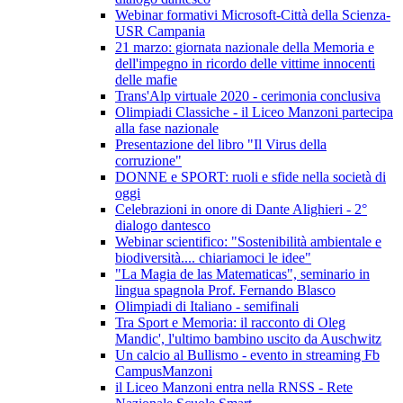
Webinar formativi Microsoft-Città della Scienza-
USR Campania
21 marzo: giornata nazionale della Memoria e
dell'impegno in ricordo delle vittime innocenti
delle mafie
Trans'Alp virtuale 2020 - cerimonia conclusiva
Olimpiadi Classiche - il Liceo Manzoni partecipa
alla fase nazionale
Presentazione del libro "Il Virus della
corruzione"
DONNE e SPORT: ruoli e sfide nella società di
oggi
Celebrazioni in onore di Dante Alighieri - 2°
dialogo dantesco
Webinar scientifico: "Sostenibilità ambientale e
biodiversità.... chiariamoci le idee"
"La Magia de las Matematicas", seminario in
lingua spagnola Prof. Fernando Blasco
Olimpiadi di Italiano - semifinali
Tra Sport e Memoria: il racconto di Oleg
Mandic', l'ultimo bambino uscito da Auschwitz
Un calcio al Bullismo - evento in streaming Fb
CampusManzoni
il Liceo Manzoni entra nella RNSS - Rete