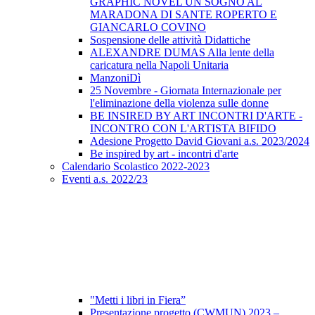
GRAPHIC NOVEL UN SOGNO AL
MARADONA DI SANTE ROPERTO E
GIANCARLO COVINO
Sospensione delle attività Didattiche
ALEXANDRE DUMAS Alla lente della
caricatura nella Napoli Unitaria
ManzoniDì
25 Novembre - Giornata Internazionale per
l'eliminazione della violenza sulle donne
BE INSIRED BY ART INCONTRI D'ARTE -
INCONTRO CON L'ARTISTA BIFIDO
Adesione Progetto David Giovani a.s. 2023/2024
Be inspired by art - incontri d'arte
Calendario Scolastico 2022-2023
Eventi a.s. 2022/23
"Metti i libri in Fiera”
Presentazione progetto (CWMUN) 2023 –