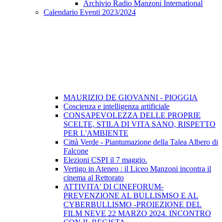
Archivio Radio Manzoni International
Calendario Eventi 2023/2024
MAURIZIO DE GIOVANNI - PIOGGIA
Coscienza e intelligenza artificiale
CONSAPEVOLEZZA DELLE PROPRIE
SCELTE, STILA DI VITA SANO, RISPETTO
PER L'AMBIENTE
Città Verde - Piantumazione della Talea Albero di
Falcone
Elezioni CSPI il 7 maggio.
Vertigo in Ateneo : il Liceo Manzoni incontra il
cinema al Rettorato
ATTIVITA' DI CINEFORUM-
PREVENZIONE AL BULLISMSO E AL
CYBERBULLISMO -PROIEZIONE DEL
FILM NEVE 22 MARZO 2024. INCONTRO