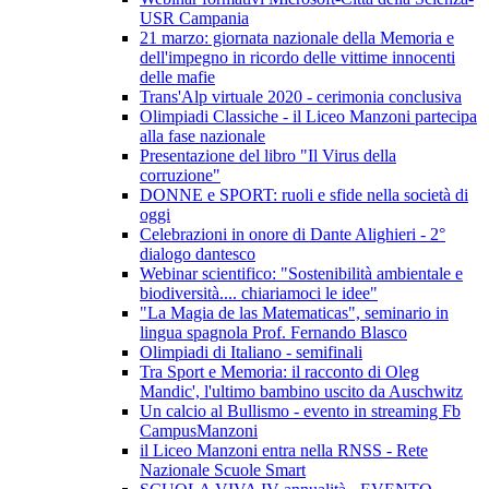
USR Campania
21 marzo: giornata nazionale della Memoria e
dell'impegno in ricordo delle vittime innocenti
delle mafie
Trans'Alp virtuale 2020 - cerimonia conclusiva
Olimpiadi Classiche - il Liceo Manzoni partecipa
alla fase nazionale
Presentazione del libro "Il Virus della
corruzione"
DONNE e SPORT: ruoli e sfide nella società di
oggi
Celebrazioni in onore di Dante Alighieri - 2°
dialogo dantesco
Webinar scientifico: "Sostenibilità ambientale e
biodiversità.... chiariamoci le idee"
"La Magia de las Matematicas", seminario in
lingua spagnola Prof. Fernando Blasco
Olimpiadi di Italiano - semifinali
Tra Sport e Memoria: il racconto di Oleg
Mandic', l'ultimo bambino uscito da Auschwitz
Un calcio al Bullismo - evento in streaming Fb
CampusManzoni
il Liceo Manzoni entra nella RNSS - Rete
Nazionale Scuole Smart