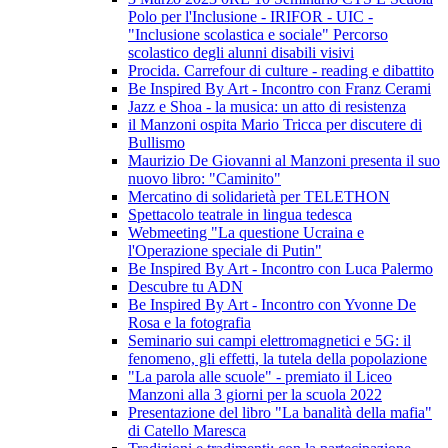
Polo per l'Inclusione - IRIFOR - UIC -
"Inclusione scolastica e sociale" Percorso
scolastico degli alunni disabili visivi
Procida. Carrefour di culture - reading e dibattito
Be Inspired By Art - Incontro con Franz Cerami
Jazz e Shoa - la musica: un atto di resistenza
il Manzoni ospita Mario Tricca per discutere di
Bullismo
Maurizio De Giovanni al Manzoni presenta il suo
nuovo libro: "Caminito"
Mercatino di solidarietà per TELETHON
Spettacolo teatrale in lingua tedesca
Webmeeting "La questione Ucraina e
l'Operazione speciale di Putin"
Be Inspired By Art - Incontro con Luca Palermo
Descubre tu ADN
Be Inspired By Art - Incontro con Yvonne De
Rosa e la fotografia
Seminario sui campi elettromagnetici e 5G: il
fenomeno, gli effetti, la tutela della popolazione
"La parola alle scuole" - premiato il Liceo
Manzoni alla 3 giorni per la scuola 2022
Presentazione del libro "La banalità della mafia"
di Catello Maresca