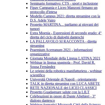
Seminario formativo: CTS - sport e inclusione
Fipav Campania e Liceo Manzoni firmano un
protocollo d'intesa
Modello Campus 2021: diretta streaming con la
D.S. Adele Vairo
Progetto MARTINA... parliamo ai giovani dei
tumori
Extra Moenia - Espressioni di secondo grado: 4°
diretta del ciclo di dialoghi danteschi
LA PALLAVOLO SI RACCONTA - diretta
streaming
Praemium Acerranum 2021 - informazioni
organizzative
Giornata Mondiale della Lingua LATINA 2021
Webinar in lingua spagnola - Prof. David R.
Sousa Fernàndez
Le origini della robotica manifatturiera - webinar
scientifico
Università Orientale di Napoli - orientamento
TALK in diretta streaming con LUCA ABETE
RETE NAZIONALE dei LICEI CLASSICI
Progetto Guadagnare salute con la LILT
Celebrazioni in onore di Dante Alighieri - 3°
dialogo dantesco
Webinar formativi Microsoft-Città della Scienza-