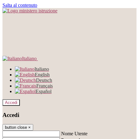
Salta al contenuto
Italiano
Italiano
English
Deutsch
Français
Español
Accedi
Accedi
button close
×
Nome Utente