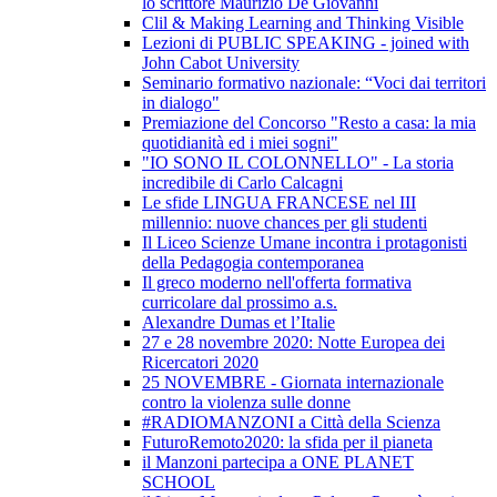
lo scrittore Maurizio De Giovanni
Clil & Making Learning and Thinking Visible
Lezioni di PUBLIC SPEAKING - joined with
John Cabot University
Seminario formativo nazionale: “Voci dai territori
in dialogo"
Premiazione del Concorso "Resto a casa: la mia
quotidianità ed i miei sogni"
"IO SONO IL COLONNELLO" - La storia
incredibile di Carlo Calcagni
Le sfide LINGUA FRANCESE nel III
millennio: nuove chances per gli studenti
Il Liceo Scienze Umane incontra i protagonisti
della Pedagogia contemporanea
Il greco moderno nell'offerta formativa
curricolare dal prossimo a.s.
Alexandre Dumas et l’Italie
27 e 28 novembre 2020: Notte Europea dei
Ricercatori 2020
25 NOVEMBRE - Giornata internazionale
contro la violenza sulle donne
#RADIOMANZONI a Città della Scienza
FuturoRemoto2020: la sfida per il pianeta
il Manzoni partecipa a ONE PLANET
SCHOOL