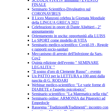
SCUOLA VIVA IV annualità - EVENTO
FINALE
Seminario Scientifico-Divulgativo sul
CORONAVIRUS
Il Liceo Manzoni celebra la Giornata Mondiale
della LINGUA GRECA 2021
Celebrazioni in onore di Dante Alighieri - 2°
appuntamento
Orientamento in uscita: opportunità alla LUISS
Lo SPORT come modello di VITA
Seminario medico-scientifico: Covid-19 - Regole
e rapporti socio-sanitari
Meccanismo di arresto dell'Infezione da Sars-
Cov2
Quinta edizione dell'evento " SEMINARE
LEGALITA' "
"Il sogno d'oro di Clemente Russo" - evento
Un PATTO per la LETTURA a 100 anni dalla
nascita di G. RODARI
Webinar medico-scientifico: "Le varie forme di
DIABETE e l'aspetto psicologico"
Seminario scientifico: "La Matematica nella vita"
Seminario online: ARMONIA dai Pitagorici ad
Empedocle
Rassegna "Tradizioni&Tradimenti": incontro con