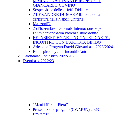
MARADONA DI SANTE ROPERTO E
GIANCARLO COVINO
Sospensione delle attività Didattiche
ALEXANDRE DUMAS Alla lente della
caricatura nella Napoli Unitaria
ManzoniDì
25 Novembre - Giornata Internazionale per
l'eliminazione della violenza sulle donne
BE INSIRED BY ART INCONTRI D'ARTE -
INCONTRO CON L'ARTISTA BIFIDO
Adesione Progetto David Giovani a.s. 2023/2024
Be inspired by art - incontri d'arte
Calendario Scolastico 2022-2023
Eventi a.s. 2022/23
"Metti i libri in Fiera”
Presentazione progetto (CWMUN) 2023 –
Emirates”