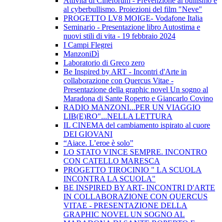
Attività di Cineforum - Prevenzione al bullismo e
al cyberbullismo. Proiezioni del film "Neve"
PROGETTO LV8 MOIGE- Vodafone Italia
Seminario - Presentazione libro Autostima e
nuovi stili di vita - 19 febbraio 2024
I Campi Flegrei
ManzoniDì
Laboratorio di Greco zero
Be Inspired by ART - Incontri d'Arte in
collaborazione con Quercus Vitae -
Presentazione della graphic novel Un sogno al
Maradona di Sante Roperto e Giancarlo Covino
RADIO MANZONI...PER UN VIAGGIO
LIB(E)RO"...NELLA LETTURA
IL CINEMA del cambiamento ispirato al cuore
DEI GIOVANI
“Aiace. L’eroe è solo”
LO STATO VINCE SEMPRE. INCONTRO
CON CATELLO MARESCA
PROGETTO TIROCINIO " LA SCUOLA
INCONTRA LA SCUOLA"
BE INSPIRED BY ART- INCONTRI D'ARTE
IN COLLABORAZIONE CON QUERCUS
VITAE - PRESENTAZIONE DELLA
GRAPHIC NOVEL UN SOGNO AL