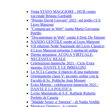
Visita STATO MAGGIORE - HUB centro
vaccinale Brigata Garibaldi
"Premio David Giovani" 2021, sul podio c'è il
Liceo Manzoni
"Comunicare in Web" ospita Maria Giovanna
Petrillo
"Documentare in Web" ospita il Dott. De Simone
NANDO GENTILE ospite al Liceo Manzoni
VII edizione Notte Nazionale del Liceo Classico:
il Liceo Manzoni presenta 3 spettacoli online
Diretta streaming: ACQUA VIRTUALE-
NECESSITA' REALE
Celebrazioni dantesche 2021 - Ciclo Extra
moenia: DANTE E LE IMMAGINI
Lo SCI a Caserta: il rilancio di una tradizione
Orientamento classi V: incontro online con la
Facoltà di Sc. Politiche Jean Monnet
Extra Moenia - celebrazioni dantesche 2021 -
DANTE E LA POLITICA
Lectio Magistralis di S.E. Raffaele Ruberto
Prefetto di Caserta
"Matilde Serao: a' Signora" - di Nadia Verdile
Maratona Dantesca...is coming