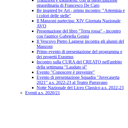
Tradizioni e tradimenti: con la partecipazione
straordinaria di Francesco De Caro
Be inspired by Art - primo incontro: "Artemisia e
i colori delle stelle"
Il Manzoni partecipa: XIV Giornata Nazionale
AVO
Presentazione del libro "Terra rossa" - incontro
con l'autrice Gabriella Genisi
Il Vescovo Pietro Lagnese incontra gli alunni del
Manzoni
Primo evento di presentazione del programma e
dei progetti Erasmus
Incontro sulla CURA del CREATO nell'ambito
della settimana "Laudato sì"
Evento "Conoscere è prevenire"
Evento di presentazione Squadra "Juvecaserta
2021" a.s. 2022-23 al Teatro Parravano
Notte Nazionale del Liceo Classico a.s. 2022-23
Eventi a.s. 2020/21