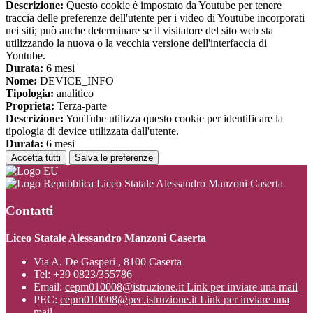
Descrizione:
Questo cookie è impostato da Youtube per tenere
traccia delle preferenze dell'utente per i video di Youtube incorporati
nei siti; può anche determinare se il visitatore del sito web sta
utilizzando la nuova o la vecchia versione dell'interfaccia di
Youtube.
Durata:
6 mesi
Nome:
DEVICE_INFO
Tipologia:
analitico
Proprieta:
Terza-parte
Descrizione:
YouTube utilizza questo cookie per identificare la
tipologia di device utilizzata dall'utente.
Durata:
6 mesi
Accetta tutti
Salva le preferenze
Liceo Statale Alessandro Manzoni Caserta
Contatti
Liceo Statale Alessandro Manzoni Caserta
Via A. De Gasperi , 8100 Caserta
Tel:
+39 0823/355786
Email:
cepm010008@istruzione.it
Link per inviare una mail
PEC:
cepm010008@pec.istruzione.it
Link per inviare una
mail