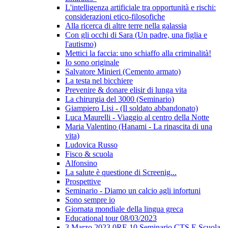
L'intelligenza artificiale tra opportunità e rischi:
considerazioni etico-filosofiche
Alla ricerca di altre terre nella galassia
Con gli occhi di Sara (Un padre, una figlia e
l'autismo)
Mettici la faccia: uno schiaffo alla criminalità!
Io sono originale
Salvatore Minieri (Cemento armato)
La testa nel bicchiere
Prevenire & donare elisir di lunga vita
La chirurgia del 3000 (Seminario)
Giampiero Lisi - (Il soldato abbandonato)
Luca Maurelli - Viaggio al centro della Notte
Maria Valentino (Hanami - La rinascita di una
vita)
Ludovica Russo
Fisco & scuola
Alfonsino
La salute è questione di Screenig...
Prospettive
Seminario - Diamo un calcio agli infortuni
Sono sempre io
Giornata mondiale della lingua greca
Educational tour 08/03/2023
3 Marzo 2023 0RE 10 Seminario CTS E Scuola