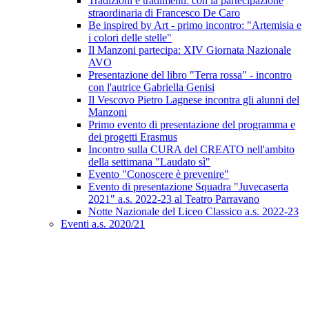
Tradizioni e tradimenti: con la partecipazione
straordinaria di Francesco De Caro
Be inspired by Art - primo incontro: "Artemisia e
i colori delle stelle"
Il Manzoni partecipa: XIV Giornata Nazionale
AVO
Presentazione del libro "Terra rossa" - incontro
con l'autrice Gabriella Genisi
Il Vescovo Pietro Lagnese incontra gli alunni del
Manzoni
Primo evento di presentazione del programma e
dei progetti Erasmus
Incontro sulla CURA del CREATO nell'ambito
della settimana "Laudato sì"
Evento "Conoscere è prevenire"
Evento di presentazione Squadra "Juvecaserta
2021" a.s. 2022-23 al Teatro Parravano
Notte Nazionale del Liceo Classico a.s. 2022-23
Eventi a.s. 2020/21