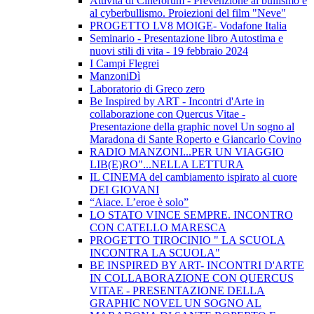
Attività di Cineforum - Prevenzione al bullismo e
al cyberbullismo. Proiezioni del film "Neve"
PROGETTO LV8 MOIGE- Vodafone Italia
Seminario - Presentazione libro Autostima e
nuovi stili di vita - 19 febbraio 2024
I Campi Flegrei
ManzoniDì
Laboratorio di Greco zero
Be Inspired by ART - Incontri d'Arte in
collaborazione con Quercus Vitae -
Presentazione della graphic novel Un sogno al
Maradona di Sante Roperto e Giancarlo Covino
RADIO MANZONI...PER UN VIAGGIO
LIB(E)RO"...NELLA LETTURA
IL CINEMA del cambiamento ispirato al cuore
DEI GIOVANI
“Aiace. L’eroe è solo”
LO STATO VINCE SEMPRE. INCONTRO
CON CATELLO MARESCA
PROGETTO TIROCINIO " LA SCUOLA
INCONTRA LA SCUOLA"
BE INSPIRED BY ART- INCONTRI D'ARTE
IN COLLABORAZIONE CON QUERCUS
VITAE - PRESENTAZIONE DELLA
GRAPHIC NOVEL UN SOGNO AL