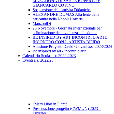
MARADONA DI SANTE ROPERTO E
GIANCARLO COVINO
Sospensione delle attività Didattiche
ALEXANDRE DUMAS Alla lente della
caricatura nella Napoli Unitaria
ManzoniDì
25 Novembre - Giornata Internazionale per
l'eliminazione della violenza sulle donne
BE INSIRED BY ART INCONTRI D'ARTE -
INCONTRO CON L'ARTISTA BIFIDO
Adesione Progetto David Giovani a.s. 2023/2024
Be inspired by art - incontri d'arte
Calendario Scolastico 2022-2023
Eventi a.s. 2022/23
"Metti i libri in Fiera”
Presentazione progetto (CWMUN) 2023 –
Emirates”