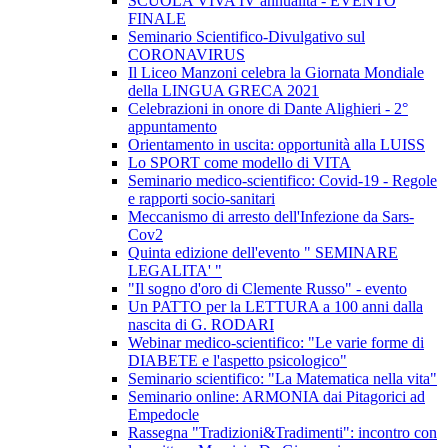
SCUOLA VIVA IV annualità - EVENTO
FINALE
Seminario Scientifico-Divulgativo sul
CORONAVIRUS
Il Liceo Manzoni celebra la Giornata Mondiale
della LINGUA GRECA 2021
Celebrazioni in onore di Dante Alighieri - 2°
appuntamento
Orientamento in uscita: opportunità alla LUISS
Lo SPORT come modello di VITA
Seminario medico-scientifico: Covid-19 - Regole
e rapporti socio-sanitari
Meccanismo di arresto dell'Infezione da Sars-
Cov2
Quinta edizione dell'evento " SEMINARE
LEGALITA' "
"Il sogno d'oro di Clemente Russo" - evento
Un PATTO per la LETTURA a 100 anni dalla
nascita di G. RODARI
Webinar medico-scientifico: "Le varie forme di
DIABETE e l'aspetto psicologico"
Seminario scientifico: "La Matematica nella vita"
Seminario online: ARMONIA dai Pitagorici ad
Empedocle
Rassegna "Tradizioni&Tradimenti": incontro con