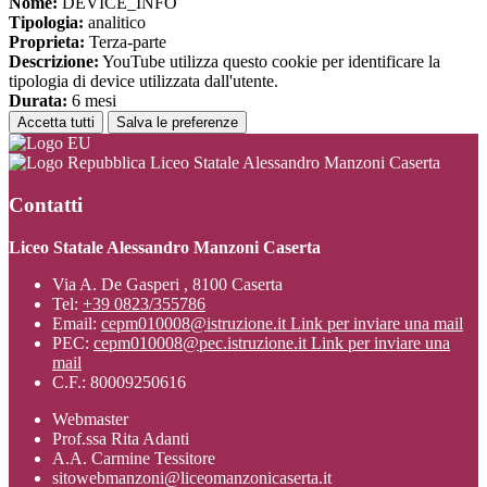
Nome:
DEVICE_INFO
Tipologia:
analitico
Proprieta:
Terza-parte
Descrizione:
YouTube utilizza questo cookie per identificare la
tipologia di device utilizzata dall'utente.
Durata:
6 mesi
Accetta tutti
Salva le preferenze
Liceo Statale Alessandro Manzoni Caserta
Contatti
Liceo Statale Alessandro Manzoni Caserta
Via A. De Gasperi , 8100 Caserta
Tel:
+39 0823/355786
Email:
cepm010008@istruzione.it
Link per inviare una mail
PEC:
cepm010008@pec.istruzione.it
Link per inviare una
mail
C.F.: 80009250616
Webmaster
Prof.ssa Rita Adanti
A.A. Carmine Tessitore
sitowebmanzoni@liceomanzonicaserta.it