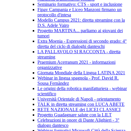
Seminario formativo: CTS - sport e inclusione
Fipav Campania e Liceo Manzoni firmano un
protocollo d'intesa
Modello Campus 2021: diretta streaming con la
D.S. Adele Vairo
Progetto MARTINA... parliamo ai giovani dei
tumori
Extra Moenia - Espressioni di secondo grado: 4°
diretta del ciclo di dialoghi danteschi
LA PALLAVOLO SI RACCONTA - diretta
streaming
Praemium Acerranum 2021 - informazioni
organizzative
Giornata Mondiale della Lingua LATINA 2021
Webinar in lingua spagnola - Prof. David R.
Sousa Fernàndez
Le origini della robotica manifatturiera - webinar
scientifico
Università Orientale di Napoli - orientamento
TALK in diretta streaming con LUCA ABETE
RETE NAZIONALE dei LICEI CLASSICI
Progetto Guadagnare salute con la LILT
Celebrazioni in onore di Dante Alighieri - 3°
dialogo dantesco
Webinar formativi Microsoft-Città della Scienza-