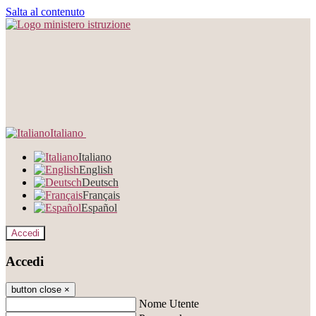
Salta al contenuto
Italiano
Italiano
English
Deutsch
Français
Español
Accedi
Accedi
button close
×
Nome Utente