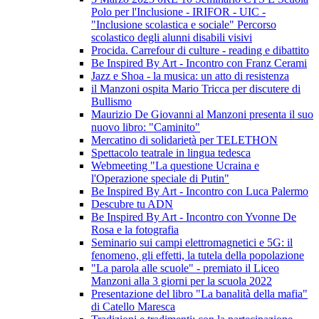
Polo per l'Inclusione - IRIFOR - UIC -
"Inclusione scolastica e sociale" Percorso
scolastico degli alunni disabili visivi
Procida. Carrefour di culture - reading e dibattito
Be Inspired By Art - Incontro con Franz Cerami
Jazz e Shoa - la musica: un atto di resistenza
il Manzoni ospita Mario Tricca per discutere di
Bullismo
Maurizio De Giovanni al Manzoni presenta il suo
nuovo libro: "Caminito"
Mercatino di solidarietà per TELETHON
Spettacolo teatrale in lingua tedesca
Webmeeting "La questione Ucraina e
l'Operazione speciale di Putin"
Be Inspired By Art - Incontro con Luca Palermo
Descubre tu ADN
Be Inspired By Art - Incontro con Yvonne De
Rosa e la fotografia
Seminario sui campi elettromagnetici e 5G: il
fenomeno, gli effetti, la tutela della popolazione
"La parola alle scuole" - premiato il Liceo
Manzoni alla 3 giorni per la scuola 2022
Presentazione del libro "La banalità della mafia"
di Catello Maresca