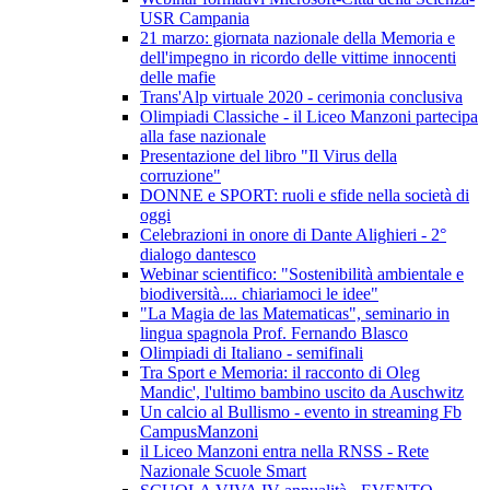
USR Campania
21 marzo: giornata nazionale della Memoria e
dell'impegno in ricordo delle vittime innocenti
delle mafie
Trans'Alp virtuale 2020 - cerimonia conclusiva
Olimpiadi Classiche - il Liceo Manzoni partecipa
alla fase nazionale
Presentazione del libro "Il Virus della
corruzione"
DONNE e SPORT: ruoli e sfide nella società di
oggi
Celebrazioni in onore di Dante Alighieri - 2°
dialogo dantesco
Webinar scientifico: "Sostenibilità ambientale e
biodiversità.... chiariamoci le idee"
"La Magia de las Matematicas", seminario in
lingua spagnola Prof. Fernando Blasco
Olimpiadi di Italiano - semifinali
Tra Sport e Memoria: il racconto di Oleg
Mandic', l'ultimo bambino uscito da Auschwitz
Un calcio al Bullismo - evento in streaming Fb
CampusManzoni
il Liceo Manzoni entra nella RNSS - Rete
Nazionale Scuole Smart