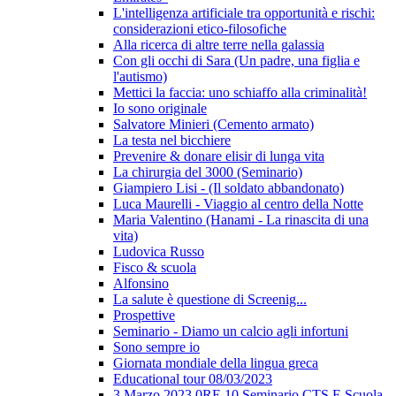
L'intelligenza artificiale tra opportunità e rischi:
considerazioni etico-filosofiche
Alla ricerca di altre terre nella galassia
Con gli occhi di Sara (Un padre, una figlia e
l'autismo)
Mettici la faccia: uno schiaffo alla criminalità!
Io sono originale
Salvatore Minieri (Cemento armato)
La testa nel bicchiere
Prevenire & donare elisir di lunga vita
La chirurgia del 3000 (Seminario)
Giampiero Lisi - (Il soldato abbandonato)
Luca Maurelli - Viaggio al centro della Notte
Maria Valentino (Hanami - La rinascita di una
vita)
Ludovica Russo
Fisco & scuola
Alfonsino
La salute è questione di Screenig...
Prospettive
Seminario - Diamo un calcio agli infortuni
Sono sempre io
Giornata mondiale della lingua greca
Educational tour 08/03/2023
3 Marzo 2023 0RE 10 Seminario CTS E Scuola