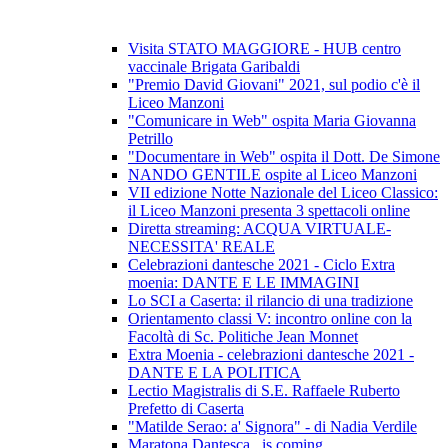
Visita STATO MAGGIORE - HUB centro
vaccinale Brigata Garibaldi
"Premio David Giovani" 2021, sul podio c'è il
Liceo Manzoni
"Comunicare in Web" ospita Maria Giovanna
Petrillo
"Documentare in Web" ospita il Dott. De Simone
NANDO GENTILE ospite al Liceo Manzoni
VII edizione Notte Nazionale del Liceo Classico:
il Liceo Manzoni presenta 3 spettacoli online
Diretta streaming: ACQUA VIRTUALE-
NECESSITA' REALE
Celebrazioni dantesche 2021 - Ciclo Extra
moenia: DANTE E LE IMMAGINI
Lo SCI a Caserta: il rilancio di una tradizione
Orientamento classi V: incontro online con la
Facoltà di Sc. Politiche Jean Monnet
Extra Moenia - celebrazioni dantesche 2021 -
DANTE E LA POLITICA
Lectio Magistralis di S.E. Raffaele Ruberto
Prefetto di Caserta
"Matilde Serao: a' Signora" - di Nadia Verdile
Maratona Dantesca...is coming