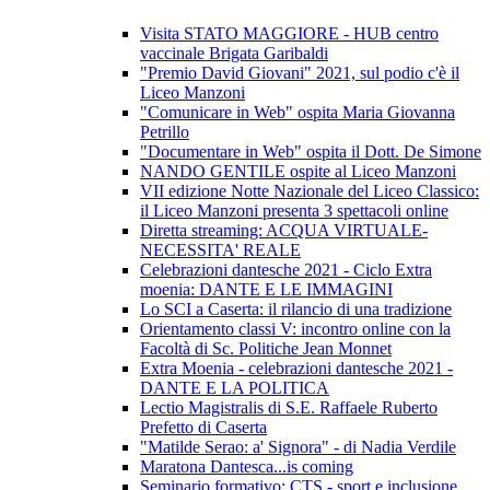
Visita STATO MAGGIORE - HUB centro
vaccinale Brigata Garibaldi
"Premio David Giovani" 2021, sul podio c'è il
Liceo Manzoni
"Comunicare in Web" ospita Maria Giovanna
Petrillo
"Documentare in Web" ospita il Dott. De Simone
NANDO GENTILE ospite al Liceo Manzoni
VII edizione Notte Nazionale del Liceo Classico:
il Liceo Manzoni presenta 3 spettacoli online
Diretta streaming: ACQUA VIRTUALE-
NECESSITA' REALE
Celebrazioni dantesche 2021 - Ciclo Extra
moenia: DANTE E LE IMMAGINI
Lo SCI a Caserta: il rilancio di una tradizione
Orientamento classi V: incontro online con la
Facoltà di Sc. Politiche Jean Monnet
Extra Moenia - celebrazioni dantesche 2021 -
DANTE E LA POLITICA
Lectio Magistralis di S.E. Raffaele Ruberto
Prefetto di Caserta
"Matilde Serao: a' Signora" - di Nadia Verdile
Maratona Dantesca...is coming
Seminario formativo: CTS - sport e inclusione