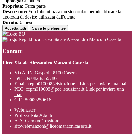
Tipologia:
analitico
Proprieta:
Terza-parte
Descrizione:
YouTube utilizza questo cookie per identificare la
tipologia di device utilizzata dall'utente.
Durata:
6 mesi
Accetta tutti
Salva le preferenze
Liceo Statale Alessandro Manzoni Caserta
Contatti
Liceo Statale Alessandro Manzoni Caserta
Via A. De Gasperi , 8100 Caserta
Tel:
+39 0823/355786
Email:
cepm010008@istruzione.it
Link per inviare una mail
PEC:
cepm010008@pec.istruzione.it
Link per inviare una
mail
C.F.: 80009250616
Webmaster
Prof.ssa Rita Adanti
A.A. Carmine Tessitore
sitowebmanzoni@liceomanzonicaserta.it