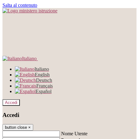
Salta al contenuto
Italiano
Italiano
English
Deutsch
Français
Español
Accedi
Accedi
button close
×
Nome Utente