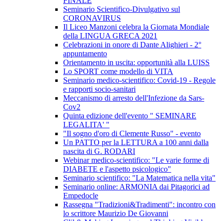
FINALE
Seminario Scientifico-Divulgativo sul
CORONAVIRUS
Il Liceo Manzoni celebra la Giornata Mondiale
della LINGUA GRECA 2021
Celebrazioni in onore di Dante Alighieri - 2°
appuntamento
Orientamento in uscita: opportunità alla LUISS
Lo SPORT come modello di VITA
Seminario medico-scientifico: Covid-19 - Regole
e rapporti socio-sanitari
Meccanismo di arresto dell'Infezione da Sars-
Cov2
Quinta edizione dell'evento " SEMINARE
LEGALITA' "
"Il sogno d'oro di Clemente Russo" - evento
Un PATTO per la LETTURA a 100 anni dalla
nascita di G. RODARI
Webinar medico-scientifico: "Le varie forme di
DIABETE e l'aspetto psicologico"
Seminario scientifico: "La Matematica nella vita"
Seminario online: ARMONIA dai Pitagorici ad
Empedocle
Rassegna "Tradizioni&Tradimenti": incontro con
lo scrittore Maurizio De Giovanni