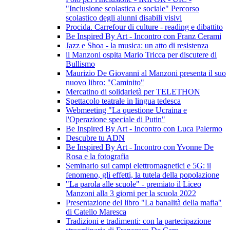
"Inclusione scolastica e sociale" Percorso
scolastico degli alunni disabili visivi
Procida. Carrefour di culture - reading e dibattito
Be Inspired By Art - Incontro con Franz Cerami
Jazz e Shoa - la musica: un atto di resistenza
il Manzoni ospita Mario Tricca per discutere di
Bullismo
Maurizio De Giovanni al Manzoni presenta il suo
nuovo libro: "Caminito"
Mercatino di solidarietà per TELETHON
Spettacolo teatrale in lingua tedesca
Webmeeting "La questione Ucraina e
l'Operazione speciale di Putin"
Be Inspired By Art - Incontro con Luca Palermo
Descubre tu ADN
Be Inspired By Art - Incontro con Yvonne De
Rosa e la fotografia
Seminario sui campi elettromagnetici e 5G: il
fenomeno, gli effetti, la tutela della popolazione
"La parola alle scuole" - premiato il Liceo
Manzoni alla 3 giorni per la scuola 2022
Presentazione del libro "La banalità della mafia"
di Catello Maresca
Tradizioni e tradimenti: con la partecipazione