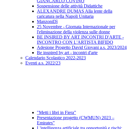
GIANCARLO COVINO
Sospensione delle attività Didattiche
ALEXANDRE DUMAS Alla lente della
caricatura nella Napoli Unitaria
ManzoniDì
25 Novembre - Giornata Internazionale per
l'eliminazione della violenza sulle donne
BE INSIRED BY ART INCONTRI D'ARTE -
INCONTRO CON L'ARTISTA BIFIDO
Adesione Progetto David Giovani a.s. 2023/2024
Be inspired by art - incontri d'arte
Calendario Scolastico 2022-2023
Eventi a.s. 2022/23
"Metti i libri in Fiera”
Presentazione progetto (CWMUN) 2023 –
Emirates”
L'intelligenza artificiale tra opportunità e rischi: