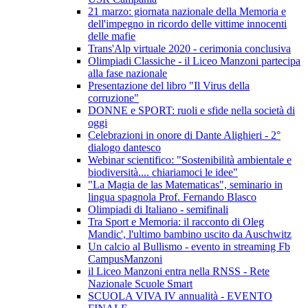
21 marzo: giornata nazionale della Memoria e
dell'impegno in ricordo delle vittime innocenti
delle mafie
Trans'Alp virtuale 2020 - cerimonia conclusiva
Olimpiadi Classiche - il Liceo Manzoni partecipa
alla fase nazionale
Presentazione del libro "Il Virus della
corruzione"
DONNE e SPORT: ruoli e sfide nella società di
oggi
Celebrazioni in onore di Dante Alighieri - 2°
dialogo dantesco
Webinar scientifico: "Sostenibilità ambientale e
biodiversità.... chiariamoci le idee"
"La Magia de las Matematicas", seminario in
lingua spagnola Prof. Fernando Blasco
Olimpiadi di Italiano - semifinali
Tra Sport e Memoria: il racconto di Oleg
Mandic', l'ultimo bambino uscito da Auschwitz
Un calcio al Bullismo - evento in streaming Fb
CampusManzoni
il Liceo Manzoni entra nella RNSS - Rete
Nazionale Scuole Smart
SCUOLA VIVA IV annualità - EVENTO