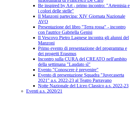
straordinaria di Francesco De Caro
Be inspired by Art - primo incontro: "Artemisia e
i colori delle stelle"
Il Manzoni partecipa: XIV Giornata Nazionale
AVO
Presentazione del libro "Terra rossa" - incontro
con l'autrice Gabriella Genisi
Il Vescovo Pietro Lagnese incontra gli alunni del
Manzoni
Primo evento di presentazione del programma e
dei progetti Erasmus
Incontro sulla CURA del CREATO nell'ambito
della settimana "Laudato sì"
Evento "Conoscere è prevenire"
Evento di presentazione Squadra "Juvecaserta
2021" a.s. 2022-23 al Teatro Parravano
Notte Nazionale del Liceo Classico a.s. 2022-23
Eventi a.s. 2020/21