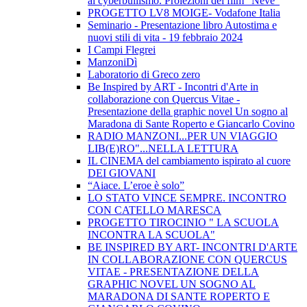
al cyberbullismo. Proiezioni del film "Neve"
PROGETTO LV8 MOIGE- Vodafone Italia
Seminario - Presentazione libro Autostima e
nuovi stili di vita - 19 febbraio 2024
I Campi Flegrei
ManzoniDì
Laboratorio di Greco zero
Be Inspired by ART - Incontri d'Arte in
collaborazione con Quercus Vitae -
Presentazione della graphic novel Un sogno al
Maradona di Sante Roperto e Giancarlo Covino
RADIO MANZONI...PER UN VIAGGIO
LIB(E)RO"...NELLA LETTURA
IL CINEMA del cambiamento ispirato al cuore
DEI GIOVANI
“Aiace. L’eroe è solo”
LO STATO VINCE SEMPRE. INCONTRO
CON CATELLO MARESCA
PROGETTO TIROCINIO " LA SCUOLA
INCONTRA LA SCUOLA"
BE INSPIRED BY ART- INCONTRI D'ARTE
IN COLLABORAZIONE CON QUERCUS
VITAE - PRESENTAZIONE DELLA
GRAPHIC NOVEL UN SOGNO AL
MARADONA DI SANTE ROPERTO E