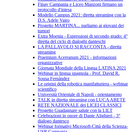
Fipav Campania e Liceo Manzoni firmano un
protocollo d'intesa
Modello Campus 2021: diretta streaming con la
D.S. Adele Vairo
Progetto MARTINA... parliamo ai giovani dei
tumori
Extra Moenia - Espressioni di secondo grado: 4°
diretta del ciclo di dialoghi danteschi
LA PALLAVOLO SI RACCONTA - diretta
streaming
Praemium Acerranum 2021 - informazioni
organizzative
Giornata Mondiale della Lingua LATINA 2021
Webinar in lingua spagnola - Prof. David R.
Sousa Fernàndez
Le origini della robotica manifatturiera - webinar
scientifico
Università Orientale di Napoli - orientamento
TALK in diretta streaming con LUCA ABETE
RETE NAZIONALE dei LICEI CLASSICI
Progetto Guadagnare salute con la LILT
Celebrazioni in onore di Dante Alighieri - 3°
dialogo dantesco
Webinar formativi Microsoft-Città della Scienza-
USR Campania