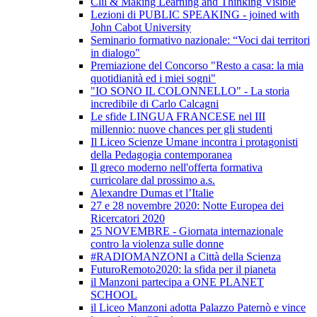
Clil & Making Learning and Thinking Visible
Lezioni di PUBLIC SPEAKING - joined with
John Cabot University
Seminario formativo nazionale: “Voci dai territori
in dialogo"
Premiazione del Concorso "Resto a casa: la mia
quotidianità ed i miei sogni"
"IO SONO IL COLONNELLO" - La storia
incredibile di Carlo Calcagni
Le sfide LINGUA FRANCESE nel III
millennio: nuove chances per gli studenti
Il Liceo Scienze Umane incontra i protagonisti
della Pedagogia contemporanea
Il greco moderno nell'offerta formativa
curricolare dal prossimo a.s.
Alexandre Dumas et l’Italie
27 e 28 novembre 2020: Notte Europea dei
Ricercatori 2020
25 NOVEMBRE - Giornata internazionale
contro la violenza sulle donne
#RADIOMANZONI a Città della Scienza
FuturoRemoto2020: la sfida per il pianeta
il Manzoni partecipa a ONE PLANET
SCHOOL
il Liceo Manzoni adotta Palazzo Paternò e vince