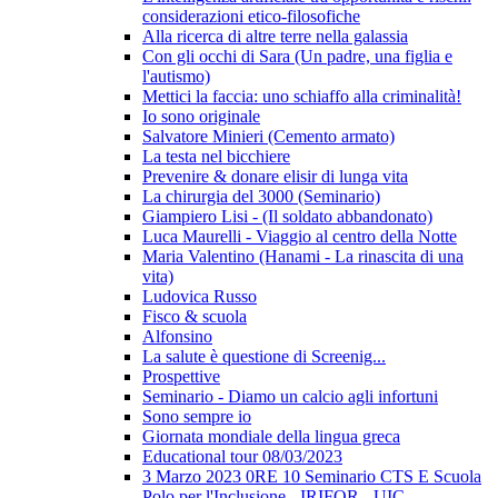
considerazioni etico-filosofiche
Alla ricerca di altre terre nella galassia
Con gli occhi di Sara (Un padre, una figlia e
l'autismo)
Mettici la faccia: uno schiaffo alla criminalità!
Io sono originale
Salvatore Minieri (Cemento armato)
La testa nel bicchiere
Prevenire & donare elisir di lunga vita
La chirurgia del 3000 (Seminario)
Giampiero Lisi - (Il soldato abbandonato)
Luca Maurelli - Viaggio al centro della Notte
Maria Valentino (Hanami - La rinascita di una
vita)
Ludovica Russo
Fisco & scuola
Alfonsino
La salute è questione di Screenig...
Prospettive
Seminario - Diamo un calcio agli infortuni
Sono sempre io
Giornata mondiale della lingua greca
Educational tour 08/03/2023
3 Marzo 2023 0RE 10 Seminario CTS E Scuola
Polo per l'Inclusione - IRIFOR - UIC -