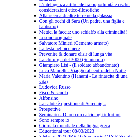
L'intelligenza artificiale tra opportunità e rischi:
considerazioni etico-filosofiche
Alla ricerca di altre terre nella galassia
Con gli occhi di Sara (Un padre, una figlia e
l'autismo)
Mettici la faccia: uno schiaffo alla criminalità!
Io sono originale
Salvatore Minieri (Cemento armato)
La testa nel bicchiere
Prevenire & donare elisir di lunga vita
La chirurgia del 3000 (Seminario)
Giampiero Lisi - (Il soldato abbandonato)
Luca Maurelli - Viaggio al centro della Notte
Maria Valentino (Hanami - La rinascita di una
vita)
Ludovica Russo
Fisco & scuola
Alfonsino
La salute è questione di Screenig...
Prospettive
Seminario - Diamo un calcio agli infortuni
Sono sempre io
Giornata mondiale della lingua greca
Educational tour 08/03/2023
3 Marzo 2023 0RE 10 Seminario CTS E Scuola