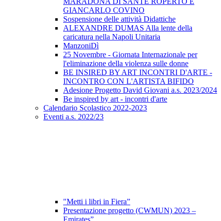
MARADONA DI SANTE ROPERTO E
GIANCARLO COVINO
Sospensione delle attività Didattiche
ALEXANDRE DUMAS Alla lente della
caricatura nella Napoli Unitaria
ManzoniDì
25 Novembre - Giornata Internazionale per
l'eliminazione della violenza sulle donne
BE INSIRED BY ART INCONTRI D'ARTE -
INCONTRO CON L'ARTISTA BIFIDO
Adesione Progetto David Giovani a.s. 2023/2024
Be inspired by art - incontri d'arte
Calendario Scolastico 2022-2023
Eventi a.s. 2022/23
"Metti i libri in Fiera”
Presentazione progetto (CWMUN) 2023 –
Emirates”