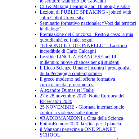
lo scrittore Maurizio De Giovanni
Clil & Making Learning and Thinking Visible
Lezioni di PUBLIC SPEAKING - joined with
John Cabot University
Seminario formativo nazionale: “Voci dai territori
in dialogo"
Premiazione del Concorso "Resto a casa: la mia
quotidianità ed i miei sogni"
"IO SONO IL COLONNELLO" - La storia
incredibile di Carlo Calcagni
Le sfide LINGUA FRANCESE nel III
millennio: nuove chances per gli studenti
Il Liceo Scienze Umane incontra i protagonisti
della Pedagogia contemporanea
Il greco moderno nell'offerta formativa
curricolare dal prossimo a.s.
Alexandre Dumas et l’Italie
27 e 28 novembre 2020: Notte Europea dei
Ricercatori 2020
25 NOVEMBRE - Giornata internazionale
contro la violenza sulle donne
#RADIOMANZONI a Città della Scienza
FuturoRemoto2020: la sfida per il pianeta
il Manzoni partecipa a ONE PLANET
SCHOOL