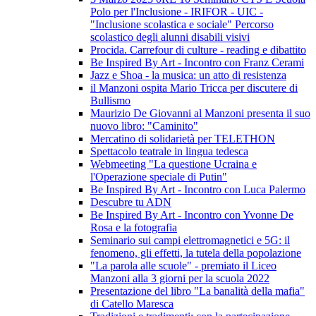
Polo per l'Inclusione - IRIFOR - UIC -
"Inclusione scolastica e sociale" Percorso
scolastico degli alunni disabili visivi
Procida. Carrefour di culture - reading e dibattito
Be Inspired By Art - Incontro con Franz Cerami
Jazz e Shoa - la musica: un atto di resistenza
il Manzoni ospita Mario Tricca per discutere di
Bullismo
Maurizio De Giovanni al Manzoni presenta il suo
nuovo libro: "Caminito"
Mercatino di solidarietà per TELETHON
Spettacolo teatrale in lingua tedesca
Webmeeting "La questione Ucraina e
l'Operazione speciale di Putin"
Be Inspired By Art - Incontro con Luca Palermo
Descubre tu ADN
Be Inspired By Art - Incontro con Yvonne De
Rosa e la fotografia
Seminario sui campi elettromagnetici e 5G: il
fenomeno, gli effetti, la tutela della popolazione
"La parola alle scuole" - premiato il Liceo
Manzoni alla 3 giorni per la scuola 2022
Presentazione del libro "La banalità della mafia"
di Catello Maresca