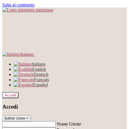
Salta al contenuto
Italiano
Italiano
English
Deutsch
Français
Español
Accedi
Accedi
button close
×
Nome Utente