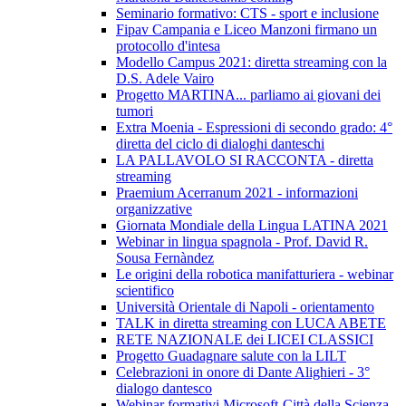
Seminario formativo: CTS - sport e inclusione
Fipav Campania e Liceo Manzoni firmano un
protocollo d'intesa
Modello Campus 2021: diretta streaming con la
D.S. Adele Vairo
Progetto MARTINA... parliamo ai giovani dei
tumori
Extra Moenia - Espressioni di secondo grado: 4°
diretta del ciclo di dialoghi danteschi
LA PALLAVOLO SI RACCONTA - diretta
streaming
Praemium Acerranum 2021 - informazioni
organizzative
Giornata Mondiale della Lingua LATINA 2021
Webinar in lingua spagnola - Prof. David R.
Sousa Fernàndez
Le origini della robotica manifatturiera - webinar
scientifico
Università Orientale di Napoli - orientamento
TALK in diretta streaming con LUCA ABETE
RETE NAZIONALE dei LICEI CLASSICI
Progetto Guadagnare salute con la LILT
Celebrazioni in onore di Dante Alighieri - 3°
dialogo dantesco
Webinar formativi Microsoft-Città della Scienza-