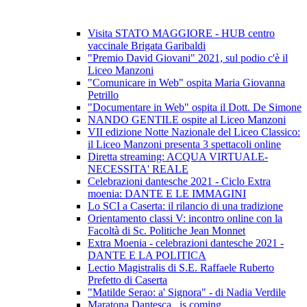
Visita STATO MAGGIORE - HUB centro
vaccinale Brigata Garibaldi
"Premio David Giovani" 2021, sul podio c'è il
Liceo Manzoni
"Comunicare in Web" ospita Maria Giovanna
Petrillo
"Documentare in Web" ospita il Dott. De Simone
NANDO GENTILE ospite al Liceo Manzoni
VII edizione Notte Nazionale del Liceo Classico:
il Liceo Manzoni presenta 3 spettacoli online
Diretta streaming: ACQUA VIRTUALE-
NECESSITA' REALE
Celebrazioni dantesche 2021 - Ciclo Extra
moenia: DANTE E LE IMMAGINI
Lo SCI a Caserta: il rilancio di una tradizione
Orientamento classi V: incontro online con la
Facoltà di Sc. Politiche Jean Monnet
Extra Moenia - celebrazioni dantesche 2021 -
DANTE E LA POLITICA
Lectio Magistralis di S.E. Raffaele Ruberto
Prefetto di Caserta
"Matilde Serao: a' Signora" - di Nadia Verdile
Maratona Dantesca...is coming