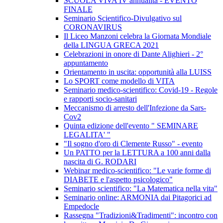
SCUOLA VIVA IV annualità - EVENTO
FINALE
Seminario Scientifico-Divulgativo sul
CORONAVIRUS
Il Liceo Manzoni celebra la Giornata Mondiale
della LINGUA GRECA 2021
Celebrazioni in onore di Dante Alighieri - 2°
appuntamento
Orientamento in uscita: opportunità alla LUISS
Lo SPORT come modello di VITA
Seminario medico-scientifico: Covid-19 - Regole
e rapporti socio-sanitari
Meccanismo di arresto dell'Infezione da Sars-
Cov2
Quinta edizione dell'evento " SEMINARE
LEGALITA' "
"Il sogno d'oro di Clemente Russo" - evento
Un PATTO per la LETTURA a 100 anni dalla
nascita di G. RODARI
Webinar medico-scientifico: "Le varie forme di
DIABETE e l'aspetto psicologico"
Seminario scientifico: "La Matematica nella vita"
Seminario online: ARMONIA dai Pitagorici ad
Empedocle
Rassegna "Tradizioni&Tradimenti": incontro con