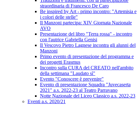
Tradizioni e tradimenti: con la partecipazione
straordinaria di Francesco De Caro
Be inspired by Art - primo incontro: "Artemisia e
i colori delle stelle"
Il Manzoni partecipa: XIV Giornata Nazionale
AVO
Presentazione del libro "Terra rossa" - incontro
con l'autrice Gabriella Genisi
Il Vescovo Pietro Lagnese incontra gli alunni del
Manzoni
Primo evento di presentazione del programma e
dei progetti Erasmus
Incontro sulla CURA del CREATO nell'ambito
della settimana "Laudato sì"
Evento "Conoscere è prevenire"
Evento di presentazione Squadra "Juvecaserta
2021" a.s. 2022-23 al Teatro Parravano
Notte Nazionale del Liceo Classico a.s. 2022-23
Eventi a.s. 2020/21