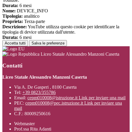
Youtube.
Durata:
6 mesi
Nome:
DEVICE_INFO
Tipologia:
analitico
Proprieta:
Terza-parte
Descrizione:
YouTube utilizza questo cookie per identificare la
tipologia di device utilizzata dall'utente.
Durata:
6 mesi
Accetta tutti
Salva le preferenze
Liceo Statale Alessandro Manzoni Caserta
Contatti
Liceo Statale Alessandro Manzoni Caserta
Via A. De Gasperi , 8100 Caserta
Tel:
+39 0823/355786
Email:
cepm010008@istruzione.it
Link per inviare una mail
PEC:
cepm010008@pec.istruzione.it
Link per inviare una
mail
C.F.: 80009250616
Webmaster
Prof.ssa Rita Adanti