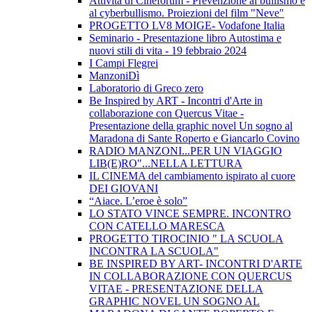
Attività di Cineforum - Prevenzione al bullismo e
al cyberbullismo. Proiezioni del film "Neve"
PROGETTO LV8 MOIGE- Vodafone Italia
Seminario - Presentazione libro Autostima e
nuovi stili di vita - 19 febbraio 2024
I Campi Flegrei
ManzoniDì
Laboratorio di Greco zero
Be Inspired by ART - Incontri d'Arte in
collaborazione con Quercus Vitae -
Presentazione della graphic novel Un sogno al
Maradona di Sante Roperto e Giancarlo Covino
RADIO MANZONI...PER UN VIAGGIO
LIB(E)RO"...NELLA LETTURA
IL CINEMA del cambiamento ispirato al cuore
DEI GIOVANI
“Aiace. L’eroe è solo”
LO STATO VINCE SEMPRE. INCONTRO
CON CATELLO MARESCA
PROGETTO TIROCINIO " LA SCUOLA
INCONTRA LA SCUOLA"
BE INSPIRED BY ART- INCONTRI D'ARTE
IN COLLABORAZIONE CON QUERCUS
VITAE - PRESENTAZIONE DELLA
GRAPHIC NOVEL UN SOGNO AL